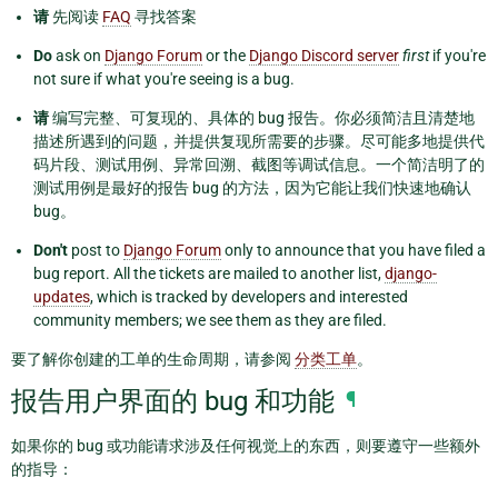
请
先阅读
FAQ
寻找答案
Do
ask on
Django Forum
or the
Django Discord server
first
if you're
not sure if what you're seeing is a bug.
请
编写完整、可复现的、具体的 bug 报告。你必须简洁且清楚地
描述所遇到的问题，并提供复现所需要的步骤。尽可能多地提供代
码片段、测试用例、异常回溯、截图等调试信息。一个简洁明了的
测试用例是最好的报告 bug 的方法，因为它能让我们快速地确认
bug。
Don't
post to
Django Forum
only to announce that you have filed a
bug report. All the tickets are mailed to another list,
django-
updates
, which is tracked by developers and interested
community members; we see them as they are filed.
要了解你创建的工单的生命周期，请参阅
分类工单
。
报告用户界面的 bug 和功能
¶
如果你的 bug 或功能请求涉及任何视觉上的东西，则要遵守一些额外
的指导：