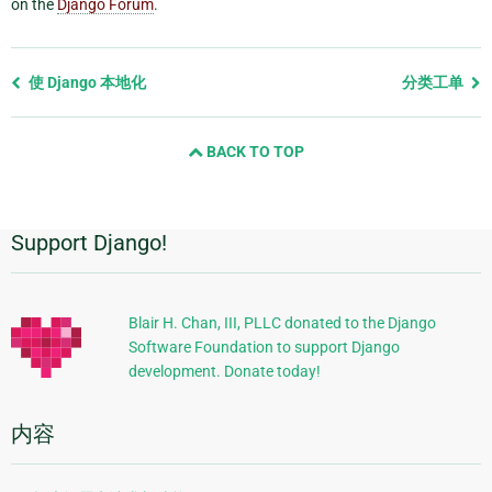
on the
Django Forum
.
Previous
使 Django 本地化
分类工单
page
and
BACK TO TOP
next
page
Support Django!
附
加
信
Blair H. Chan, III, PLLC donated to the Django
Software Foundation to support Django
息
development. Donate today!
内容