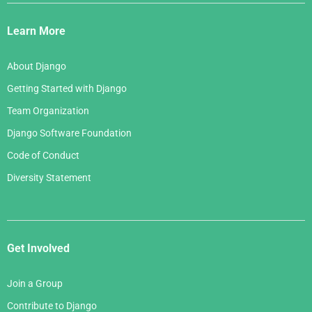
Django
Links
Learn More
About Django
Getting Started with Django
Team Organization
Django Software Foundation
Code of Conduct
Diversity Statement
Get Involved
Join a Group
Contribute to Django