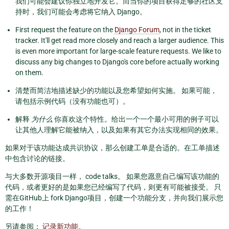
我们可能会建议你独立地开发它。而当你的项目获得足够的社区支
持时，我们可能会考虑将它纳入 Django。
First request the feature on the
Django Forum
, not in the ticket
tracker. It'll get read more closely and reach a larger audience. This
is even more important for large-scale feature requests. We like to
discuss any big changes to Django's core before actually working
on them.
清楚而简洁地描述缺少的功能以及您希望如何实施。 如果可能，
请包括示例代码（没有功能也可）。
解释
为什么
你喜欢这个特性。给出一个一个最小可用的例子可以
让其他人理解它能被纳入，以及如果有其它办法实现相同的效果。
如果对于该功能达成共识协议，那么创建工单是合适的。在工单描述
中包含讨论的链接。
与大多数开源项目一样， code talks。 如果您愿意自己编写该功能的
代码，或者更好的是如果您已经编写了代码，则更有可能被接受。 只
需在GitHub上 fork Django项目，创建一个功能分支，并向我们展示您
的工作！
另请参阅：
记录新功能
。