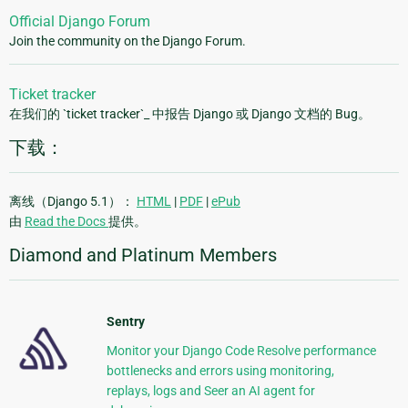
Official Django Forum
Join the community on the Django Forum.
Ticket tracker
在我们的 `ticket tracker`_ 中报告 Django 或 Django 文档的 Bug。
下载：
离线（Django 5.1）：
HTML
|
PDF
|
ePub
由
Read the Docs
提供。
Diamond and Platinum Members
Sentry
Monitor your Django Code Resolve performance
bottlenecks and errors using monitoring,
replays, logs and Seer an AI agent for