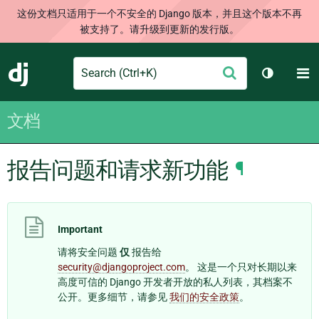
这份文档只适用于一个不安全的 Django 版本，并且这个版本不再
被支持了。请升级到更新的发行版。
Search
M
提
Django
切换主题
交
文档
报告问题和请求新功能
¶
Important
请将安全问题
仅
报告给
security
@
djangoproject
.
com
。 这是一个只对长期以来
高度可信的 Django 开发者开放的私人列表，其档案不
公开。更多细节，请参见
我们的安全政策
。