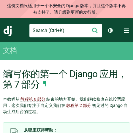
这份文档只适用于一个不安全的 Django 版本，并且这个版本不再
被支持了。请升级到更新的发行版。
Search
M
提
Django
切换主题
交
文档
编写你的第一个 Django 应用，
第 7 部分
¶
本教程从
教程第 6 部分
结束的地方开始。我们继续修改在线投票应
用，这次我们专注于自定义我们在
教程第 2 部分
初见过的 Django 自
动生成后台的过程。
从哪里获得帮助：