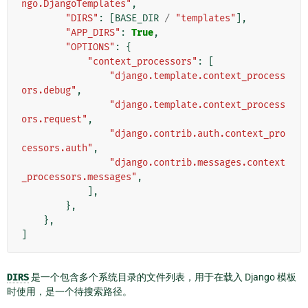
ngo.DjangoTemplates"
,
"DIRS"
:
[
BASE_DIR
/
"templates"
],
"APP_DIRS"
:
True
,
"OPTIONS"
:
{
"context_processors"
:
[
"django.template.context_process
ors.debug"
,
"django.template.context_process
ors.request"
,
"django.contrib.auth.context_pro
cessors.auth"
,
"django.contrib.messages.context
_processors.messages"
,
],
},
},
]
DIRS
是一个包含多个系统目录的文件列表，用于在载入 Django 模板
时使用，是一个待搜索路径。