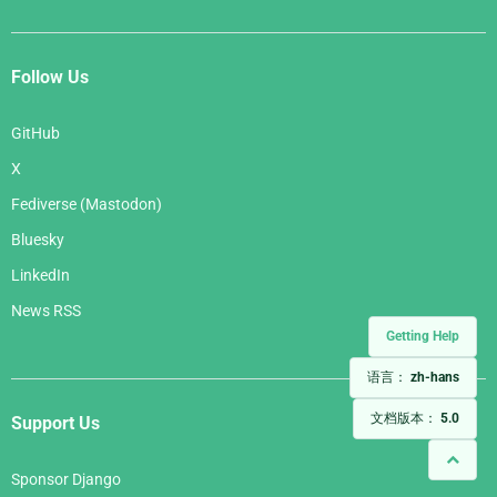
Follow Us
GitHub
X
Fediverse (Mastodon)
Bluesky
LinkedIn
News RSS
Getting Help
语言：
zh-hans
文档版本：
5.0
Support Us
Sponsor Django