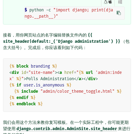
/

$ 
python
-c
"import django; print(dja
ngo.__path__)"
接着，用你网页站点的名字编辑替换文件内的
{{
site_header|default:_('Django
administration')
}}
（包
含大括号）。完成后，你应该看到如下代码：
{%
block
branding
%}
<
div
id
=
"site-name"
><
a
href
=
"
{%
url
'admin:inde
x'
%}
"
>
Polls Administration
</
a
></
div
>
{%
if
user.is_anonymous
%}
{%
include
"admin/color_theme_toggle.html"
%}
{%
endif
%}
{%
endblock
%}
我们会用这个方法来教你复写模板。在一个实际工程中，你可能更期
望使用
django.contrib.admin.AdminSite.site_header
来进行