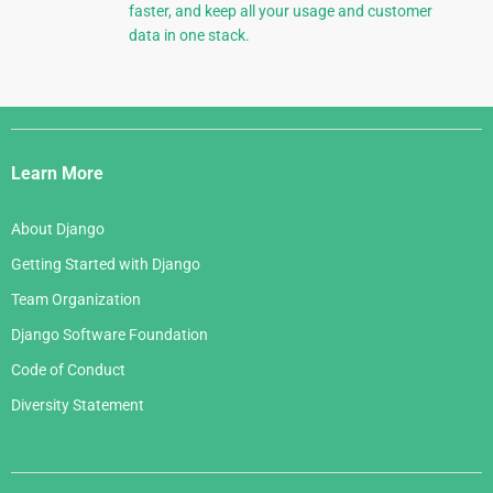
faster, and keep all your usage and customer
data in one stack.
Django
Links
Learn More
About Django
Getting Started with Django
Team Organization
Django Software Foundation
Code of Conduct
Diversity Statement