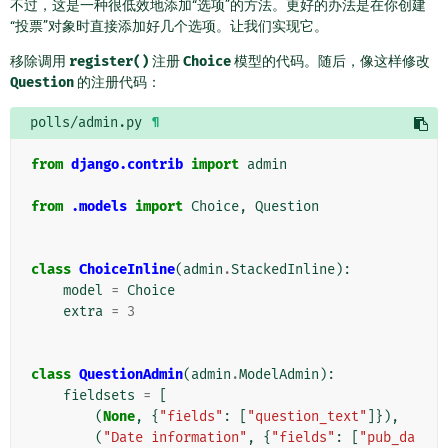
不过，这是一种很低效地添加“选项”的方法。更好的办法是在你创建
“投票”对象时直接添加好几个选项。让我们实现它。
移除调用
register()
注册
Choice
模型的代码。随后，像这样修改
Question
的注册代码：
polls/admin.py
¶
from
django.contrib
import
admin
from
.models
import
Choice
,
Question
class
ChoiceInline
(
admin
.
StackedInline
):
model
=
Choice
extra
=
3
class
QuestionAdmin
(
admin
.
ModelAdmin
):
fieldsets
=
[
(
None
,
{
"fields"
:
[
"question_text"
]}),
(
"Date information"
,
{
"fields"
:
[
"pub_da