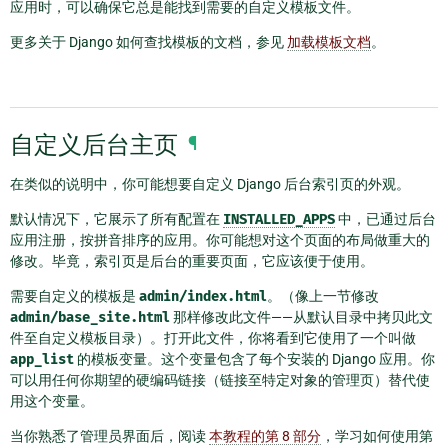
应用时，可以确保它总是能找到需要的自定义模板文件。
更多关于 Django 如何查找模板的文档，参见
加载模板文档
。
自定义后台主页
¶
在类似的说明中，你可能想要自定义 Django 后台索引页的外观。
默认情况下，它展示了所有配置在
INSTALLED_APPS
中，已通过后台
应用注册，按拼音排序的应用。你可能想对这个页面的布局做重大的
修改。毕竟，索引页是后台的重要页面，它应该便于使用。
需要自定义的模板是
admin/index.html
。（像上一节修改
admin/base_site.html
那样修改此文件——从默认目录中拷贝此文
件至自定义模板目录）。打开此文件，你将看到它使用了一个叫做
app_list
的模板变量。这个变量包含了每个安装的 Django 应用。你
可以用任何你期望的硬编码链接（链接至特定对象的管理页）替代使
用这个变量。
当你熟悉了管理员界面后，阅读
本教程的第 8 部分
，学习如何使用第