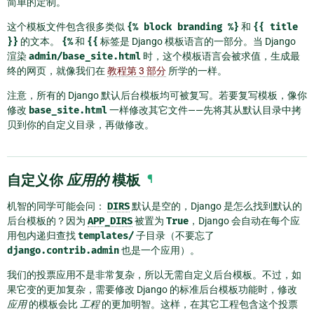
简单的定制。
这个模板文件包含很多类似
{%
block
branding
%}
和
{{
title
}}
的文本。
{%
和
{{
标签是 Django 模板语言的一部分。当 Django
渲染
admin/base_site.html
时，这个模板语言会被求值，生成最
终的网页，就像我们在
教程第 3 部分
所学的一样。
注意，所有的 Django 默认后台模板均可被复写。若要复写模板，像你
修改
base_site.html
一样修改其它文件——先将其从默认目录中拷
贝到你的自定义目录，再做修改。
自定义你
应用的
模板
¶
机智的同学可能会问：
DIRS
默认是空的，Django 是怎么找到默认的
后台模板的？因为
APP_DIRS
被置为
True
，Django 会自动在每个应
用包内递归查找
templates/
子目录（不要忘了
django.contrib.admin
也是一个应用）。
我们的投票应用不是非常复杂，所以无需自定义后台模板。不过，如
果它变的更加复杂，需要修改 Django 的标准后台模板功能时，修改
应用
的模板会比
工程
的更加明智。这样，在其它工程包含这个投票