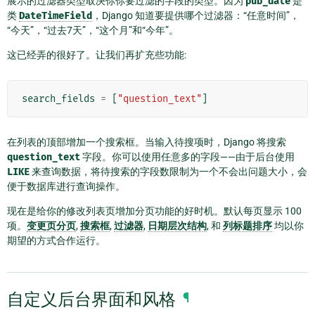
展示的过滤器类型取决你你要过滤的字段的类型。因为
pub_date
是
类
DateTimeField
，Django 知道要提供哪个过滤器：“任意时间”，
“今天”，“过去7天”，“这个月”和“今年”。
这已经弄的很好了。让我们再扩充些功能:
search_fields
=
[
"question_text"
]
在列表的顶部增加一个搜索框。当输入待搜项时，Django 将搜索
question_text
字段。你可以使用任意多的字段——由于后台使用
LIKE
来查询数据，将待搜索的字段数限制为一个不会出问题大小，会
便于数据库进行查询操作。
现在是给你的修改列表页增加分页功能的好时机。默认每页显示 100
项。
变更页分页
,
搜索框
,
过滤器
,
日期层次结构
, 和
列标题排序
均以你
期望的方式合作运行。
自定义后台界面和风格
¶