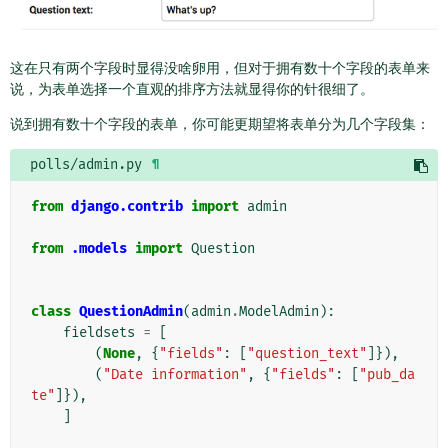
这在只有两个字段时显得没啥卵用，但对于拥有数十个字段的表单来
说，为表单选择一个直观的排序方法就显得你的针很细了。
说到拥有数十个字段的表单，你可能更期望将表单分为几个字段集：
polls/admin.py
¶
from
django.contrib
import
admin
from
.models
import
Question
class
QuestionAdmin
(
admin
.
ModelAdmin
):
fieldsets
=
[
(
None
,
{
"fields"
:
[
"question_text"
]}),
(
"Date information"
,
{
"fields"
:
[
"pub_da
te"
]}),
]