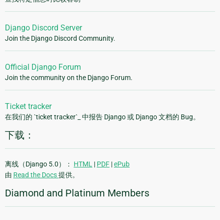
Django Discord Server
Join the Django Discord Community.
Official Django Forum
Join the community on the Django Forum.
Ticket tracker
在我们的 `ticket tracker`_ 中报告 Django 或 Django 文档的 Bug。
下载：
离线（Django 5.0）：
HTML
|
PDF
|
ePub
由
Read the Docs
提供。
Diamond and Platinum Members