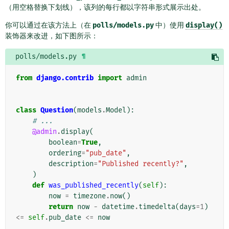
（用空格替换下划线），该列的每行都以字符串形式展示出处。
你可以通过在该方法上（在
polls/models.py
中）使用
display()
装饰器来改进，如下图所示：
polls/models.py
¶
from
django.contrib
import
admin
class
Question
(
models
.
Model
):
# ...
@admin
.
display
(
boolean
=
True
,
ordering
=
"pub_date"
,
description
=
"Published recently?"
,
)
def
was_published_recently
(
self
):
now
=
timezone
.
now
()
return
now
-
datetime
.
timedelta
(
days
=
1
)
<=
self
.
pub_date
<=
now