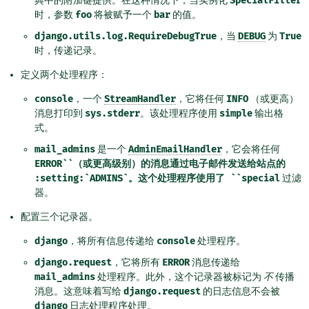
典中的附加键提供。在这种情况下，当实例化
SpecialFilter
时，参数
foo
将被赋予一个
bar
的值。
django.utils.log.RequireDebugTrue
，当
DEBUG
为
True
时，传递记录。
定义两个处理程序：
console
，一个
StreamHandler
，它将任何
INFO
（或更高）
消息打印到
sys.stderr
。该处理程序使用
simple
输出格
式。
mail_admins
是一个
AdminEmailHandler
，它会将任何
ERROR``（或更高级别）的消息通过电子邮件发送给站点的
:setting:`ADMINS`。这个处理程序使用了
``special
过滤
器。
配置三个记录器。
django
，将所有信息传递给
console
处理程序。
django.request
，它将所有
ERROR
消息传递给
mail_admins
处理程序。此外，这个记录器被标记为
不
传播
消息。这意味着写给
django.request
的日志信息不会被
django
日志处理程序处理。