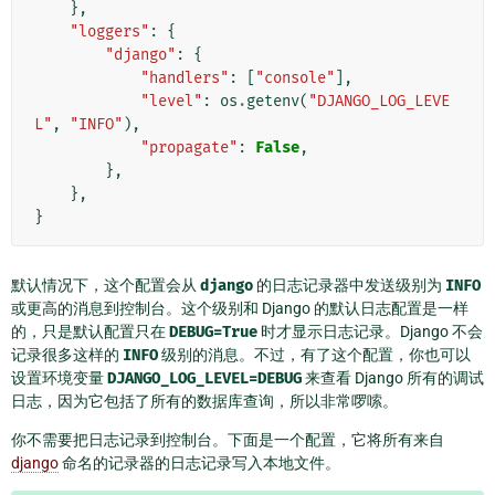
},
"loggers"
:
{
"django"
:
{
"handlers"
:
[
"console"
],
"level"
:
os
.
getenv
(
"DJANGO_LOG_LEVE
L"
,
"INFO"
),
"propagate"
:
False
,
},
},
}
默认情况下，这个配置会从
django
的日志记录器中发送级别为
INFO
或更高的消息到控制台。这个级别和 Django 的默认日志配置是一样
的，只是默认配置只在
DEBUG=True
时才显示日志记录。Django 不会
记录很多这样的
INFO
级别的消息。不过，有了这个配置，你也可以
设置环境变量
DJANGO_LOG_LEVEL=DEBUG
来查看 Django 所有的调试
日志，因为它包括了所有的数据库查询，所以非常啰嗦。
你不需要把日志记录到控制台。下面是一个配置，它将所有来自
django
命名的记录器的日志记录写入本地文件。