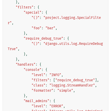
},
"filters"
:
{
"special"
:
{
"()"
:
"project.logging.SpecialFilte
r"
,
"foo"
:
"bar"
,
},
"require_debug_true"
:
{
"()"
:
"django.utils.log.RequireDebug
True"
,
},
},
"handlers"
:
{
"console"
:
{
"level"
:
"INFO"
,
"filters"
:
[
"require_debug_true"
],
"class"
:
"logging.StreamHandler"
,
"formatter"
:
"simple"
,
},
"mail_admins"
:
{
"level"
:
"ERROR"
,