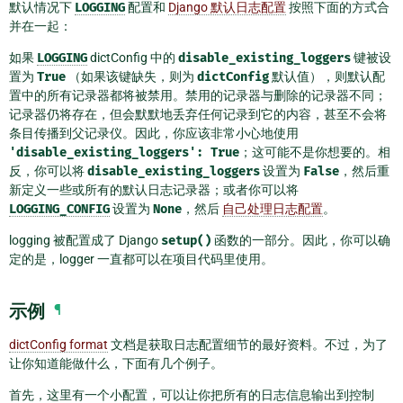
默认情况下
LOGGING
配置和
Django 默认日志配置
按照下面的方式合
并在一起：
如果
LOGGING
dictConfig 中的
disable_existing_loggers
键被设
置为
True
（如果该键缺失，则为
dictConfig
默认值），则默认配
置中的所有记录器都将被禁用。禁用的记录器与删除的记录器不同；
记录器仍将存在，但会默默地丢弃任何记录到它的内容，甚至不会将
条目传播到父记录仪。因此，你应该非常小心地使用
'disable_existing_loggers':
True
；这可能不是你想要的。相
反，你可以将
disable_existing_loggers
设置为
False
，然后重
新定义一些或所有的默认日志记录器；或者你可以将
LOGGING_CONFIG
设置为
None
，然后
自己处理日志配置
。
logging 被配置成了 Django
setup()
函数的一部分。因此，你可以确
定的是，logger 一直都可以在项目代码里使用。
示例
¶
dictConfig format
文档是获取日志配置细节的最好资料。不过，为了
让你知道能做什么，下面有几个例子。
首先，这里有一个小配置，可以让你把所有的日志信息输出到控制