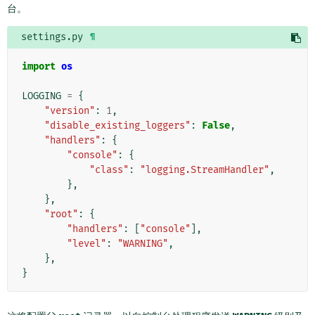
台。
settings.py
¶
import
os
LOGGING
=
{
"version"
:
1
,
"disable_existing_loggers"
:
False
,
"handlers"
:
{
"console"
:
{
"class"
:
"logging.StreamHandler"
,
},
},
"root"
:
{
"handlers"
:
[
"console"
],
"level"
:
"WARNING"
,
},
}