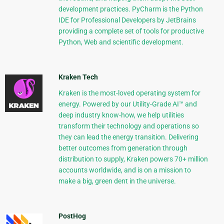
development practices. PyCharm is the Python
IDE for Professional Developers by JetBrains
providing a complete set of tools for productive
Python, Web and scientific development.
Kraken Tech
Kraken is the most-loved operating system for
energy. Powered by our Utility-Grade AI™ and
deep industry know-how, we help utilities
transform their technology and operations so
they can lead the energy transition. Delivering
better outcomes from generation through
distribution to supply, Kraken powers 70+ million
accounts worldwide, and is on a mission to
make a big, green dent in the universe.
PostHog