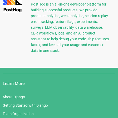
PostHog is an all-in-one developer platform for
building successful products. We provide
product analytics, web analytics, session replay,
error tracking, feature flags, experiments,
surveys, LLM observability, data warehouse,
CDP, workflows, logs, and an AI product
assistant to help debug your code, ship features
faster, and keep all your usage and customer
data in one stack.
Django
Links
Learn More
About Django
Getting Started with Django
Team Organization