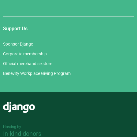
Support Us
Sponsor Django
Corporate membership
Official merchandise store
Benevity Workplace Giving Program
Django
Hosting by
In-kind donors