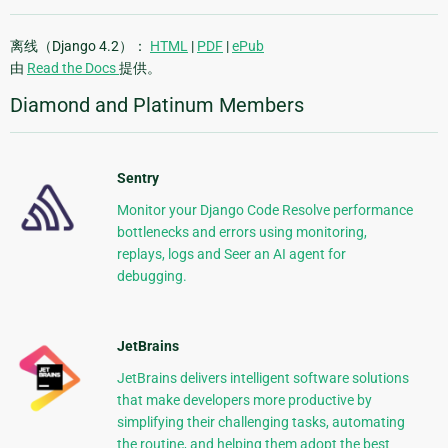
离线（Django 4.2）：
HTML
|
PDF
|
ePub
由
Read the Docs
提供。
Diamond and Platinum Members
Sentry
Monitor your Django Code Resolve performance
bottlenecks and errors using monitoring,
replays, logs and Seer an AI agent for
debugging.
JetBrains
JetBrains delivers intelligent software solutions
that make developers more productive by
simplifying their challenging tasks, automating
the routine, and helping them adopt the best