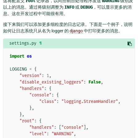
这将配置父
root
记录器，以向控制台处理程序发送
WARNING
级别及
以上的消息。通过将级别调整为
INFO
或
DEBUG
，可以显示更多的消
息。这在开发过程中可能很有用。
接下来我们可以添加更多细粒度的日志记录。下面是一个例子，说明
如何让日志系统只从名为 logger 的
django
中打印更多的消息。
settings.py
¶
import
os
LOGGING
=
{
"version"
:
1
,
"disable_existing_loggers"
:
False
,
"handlers"
:
{
"console"
:
{
"class"
:
"logging.StreamHandler"
,
},
},
"root"
:
{
"handlers"
:
[
"console"
],
"level"
:
"WARNING"
,