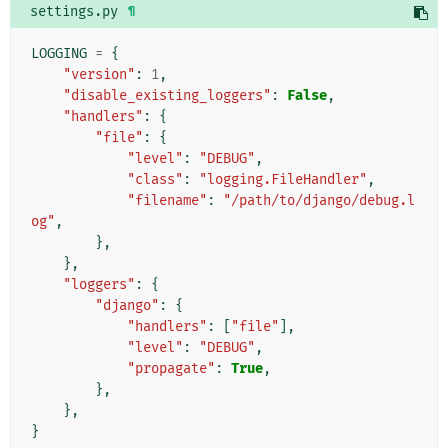
settings.py
¶
LOGGING
=
{
"version"
:
1
,
"disable_existing_loggers"
:
False
,
"handlers"
:
{
"file"
:
{
"level"
:
"DEBUG"
,
"class"
:
"logging.FileHandler"
,
"filename"
:
"/path/to/django/debug.l
og"
,
},
},
"loggers"
:
{
"django"
:
{
"handlers"
:
[
"file"
],
"level"
:
"DEBUG"
,
"propagate"
:
True
,
},
},
}