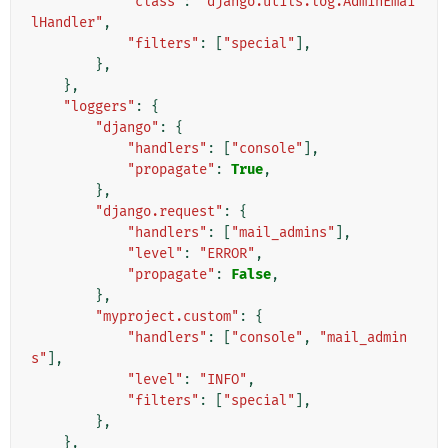
"class"
:
"django.utils.log.AdminEmai
lHandler"
,
"filters"
:
[
"special"
],
},
},
"loggers"
:
{
"django"
:
{
"handlers"
:
[
"console"
],
"propagate"
:
True
,
},
"django.request"
:
{
"handlers"
:
[
"mail_admins"
],
"level"
:
"ERROR"
,
"propagate"
:
False
,
},
"myproject.custom"
:
{
"handlers"
:
[
"console"
,
"mail_admin
s"
],
"level"
:
"INFO"
,
"filters"
:
[
"special"
],
},
},