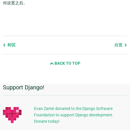
何设置之后。
Previous
时区
分页
page
and
BACK TO TOP
next
page
Support Django!
附
加
信
Evan Zamir donated to the Django Software
Foundation to support Django development.
息
Donate today!