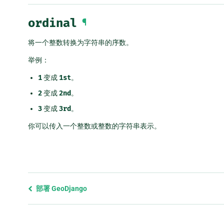
ordinal
¶
将一个整数转换为字符串的序数。
举例：
1
变成
1st
。
2
变成
2nd
。
3
变成
3rd
。
你可以传入一个整数或整数的字符串表示。
Previous
部署 GeoDjango
page
and
next