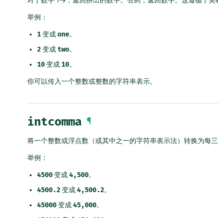
举例：
1
变成
one
。
2
变成
two
。
10
变成
10
。
你可以传入一个整数或整数的字符串表示。
intcomma
¶
将一个整数或浮点数（或其中之一的字符串表示法）转换为每三
举例：
4500
变成
4,500
。
4500.2
变成
4,500.2
。
45000
变成
45,000
。