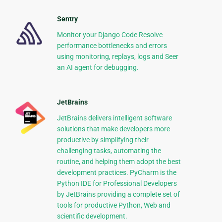
Sentry
Monitor your Django Code Resolve
performance bottlenecks and errors
using monitoring, replays, logs and Seer
an AI agent for debugging.
JetBrains
JetBrains delivers intelligent software
solutions that make developers more
productive by simplifying their
challenging tasks, automating the
routine, and helping them adopt the best
development practices. PyCharm is the
Python IDE for Professional Developers
by JetBrains providing a complete set of
tools for productive Python, Web and
scientific development.