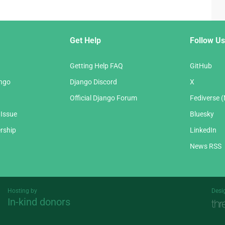
Get Help
Follow Us
Getting Help FAQ
GitHub
ango
Django Discord
X
Official Django Forum
Fediverse 
 Issue
Bluesky
rship
LinkedIn
News RSS
Hosting by
Desi
In-kind donors
Threespot
andrevv