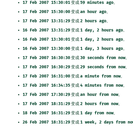
17
Feb
2007
15:30:01
变成
59
minutes
ago
。
17
Feb
2007
15:30:00
变成
an
hour
ago
。
17
Feb
2007
13:31:29
变成
2
hours
ago
。
16
Feb
2007
13:31:29
变成
1
day,
2
hours
ago
。
16
Feb
2007
13:30:01
变成
1
day,
2
hours
ago
。
16
Feb
2007
13:30:00
变成
1
day,
3
hours
ago
。
17
Feb
2007
16:30:30
变成
30
seconds
from
now
。
17
Feb
2007
16:30:29
变成
29
seconds
from
now
。
17
Feb
2007
16:31:00
变成
a
minute
from
now
。
17
Feb
2007
16:34:35
变成
4
minutes
from
now
。
17
Feb
2007
17:30:29
变成
an
hour
from
now
。
17
Feb
2007
18:31:29
变成
2
hours
from
now
。
18
Feb
2007
16:31:29
变成
1
day
from
now
。
26
Feb
2007
18:31:29
变成
1
week,
2
days
from
no