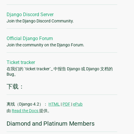
Django Discord Server
Join the Django Discord Community.
Official Django Forum
Join the community on the Django Forum.
Ticket tracker
在我们的 `ticket tracker`_ 中报告 Django 或 Django 文档的
Bug。
下载：
离线（Django 4.2）：
HTML
|
PDF
|
ePub
由
Read the Docs
提供。
Diamond and Platinum Members