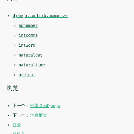
django.contrib.humanize
apnumber
intcomma
intword
naturalday
naturaltime
ordinal
浏览
上一个：
部署 GeoDjango
下一个：
消息框架
目录