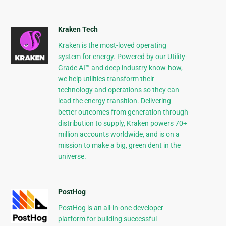
Kraken Tech
Kraken is the most-loved operating
system for energy. Powered by our Utility-
Grade AI™ and deep industry know-how,
we help utilities transform their
technology and operations so they can
lead the energy transition. Delivering
better outcomes from generation through
distribution to supply, Kraken powers 70+
million accounts worldwide, and is on a
mission to make a big, green dent in the
universe.
PostHog
PostHog is an all-in-one developer
platform for building successful