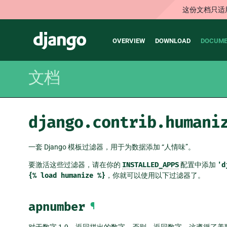
这份文档只适
Main
Django
OVERVIEW
DOWNLOAD
DOCUME
navigation
文档
django.contrib.humani
一套 Django 模板过滤器，用于为数据添加 “人情味”。
要激活这些过滤器，请在你的
INSTALLED_APPS
配置中添加
'd
{%
load
humanize
%}
，你就可以使用以下过滤器了。
apnumber
¶
对于数字 1-9，返回拼出的数字。否则，返回数字。这遵循了