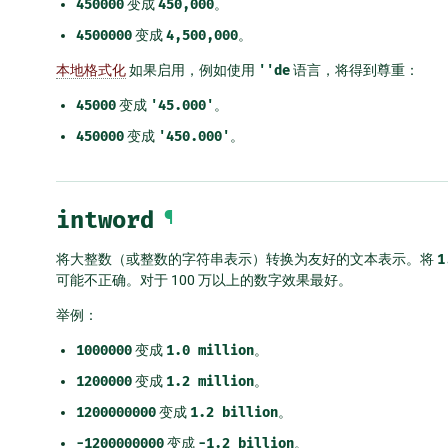
450000
变成
450,000
。
4500000
变成
4,500,000
。
本地格式化
如果启用，例如使用
''de
语言，将得到尊重：
45000
变成
'45.000'
。
450000
变成
'450.000'
。
intword
¶
将大整数（或整数的字符串表示）转换为友好的文本表示。将
1
可能不正确。对于 100 万以上的数字效果最好。
举例：
1000000
变成
1.0
million
。
1200000
变成
1.2
million
。
1200000000
变成
1.2
billion
。
-1200000000
变成
-1.2
billion
。