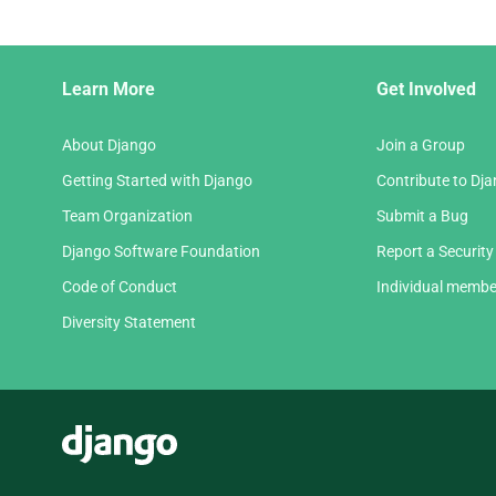
page
Django
Learn More
Get Involved
Links
About Django
Join a Group
Getting Started with Django
Contribute to Dj
Team Organization
Submit a Bug
Django Software Foundation
Report a Security
Code of Conduct
Individual membe
Diversity Statement
Django