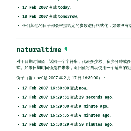
17
Feb
2007
变成
today
。
18
Feb
2007
变成
tomorrow
。
任何其他的日子都会根据给定的参数进行格式化，如果没有
naturaltime
¶
对于日期时间值，返回一个字符串，代表多少秒、多少分钟或多少
式。如果日期时间值是在未来，返回值将自动使用一个适当的短
例子（当 'now' 是 2007 年 2 月 17 日 16:30:00）：
17
Feb
2007
16:30:00
变成
now
。
17
Feb
2007
16:29:31
变成
29
seconds
ago
。
17
Feb
2007
16:29:00
变成
a
minute
ago
。
17
Feb
2007
16:25:35
变成
4
minutes
ago
。
17
Feb
2007
15:30:29
变成
59
minutes
ago
。