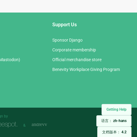
Support Us
Sponsor Django
Corporate membership
(Mastodon)
Official merchandise store
Benevity Workplace Giving Program
Getting Help
gn by
语言：
zh-hans
&
文档版本：
4.2