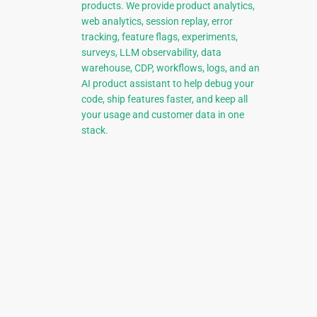
products. We provide product analytics,
web analytics, session replay, error
tracking, feature flags, experiments,
surveys, LLM observability, data
warehouse, CDP, workflows, logs, and an
AI product assistant to help debug your
code, ship features faster, and keep all
your usage and customer data in one
stack.