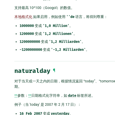
支持最高 10^100（Googol）的数值。
本地格式化
如果启用，例如使用
''de
语言，将得到尊重：
1000000
变成
'1,0
Million'
。
1200000
变成
'1,2
Millionen'
。
1200000000
变成
'1,2
Milliarden'
。
-1200000000
变成
'-1,2
Milliarden'
。
naturalday
¶
对于当天或一天之内的日期，根据情况返回 “today”、“tomorro
期。
**
参数：
**
日期格式化字符串，如
date
标签所述。
例子（当 'today' 是 2007 年 2 月 17 日）：
16
Feb
2007
变成
yesterday
。