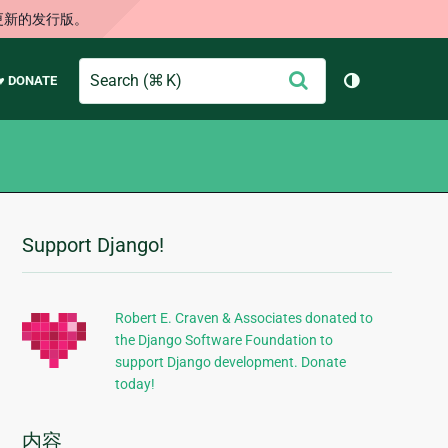
更新的发行版。
Search
提
♥ DONATE
切换主题（
交
Support Django!
附
加
信
Robert E. Craven & Associates donated to
the Django Software Foundation to
息
support Django development. Donate
today!
内容