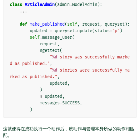
class
ArticleAdmin
(
admin
.
ModelAdmin
):
...
def
make_published
(
self
,
request
,
queryset
):
updated
=
queryset
.
update
(
status
=
"p"
)
self
.
message_user
(
request
,
ngettext
(
"
%d
 story was successfully marke
d as published."
,
"
%d
 stories were successfully ma
rked as published."
,
updated
,
)
%
updated
,
messages
.
SUCCESS
,
)
这就使得在成功执行一个动作后，该动作与管理本身所做的动作相匹
配。