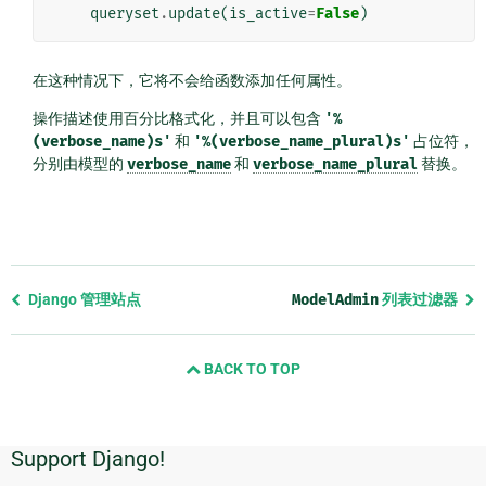
queryset
.
update
(
is_active
=
False
)
在这种情况下，它将不会给函数添加任何属性。
操作描述使用百分比格式化，并且可以包含
'%
(verbose_name)s'
和
'%(verbose_name_plural)s'
占位符，
分别由模型的
verbose_name
和
verbose_name_plural
替换。
Previous
Django 管理站点
ModelAdmin
列表过滤器
page
and
BACK TO TOP
next
page
Support Django!
附