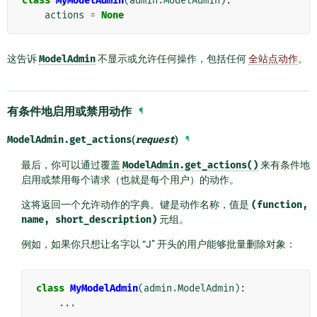
class
MyModelAdmin
(
admin
.
ModelAdmin
):
actions
=
None
这告诉
ModelAdmin
不显示或允许任何操作，包括任何
全站点动作
。
有条件地启用或禁用动作
¶
ModelAdmin.
get_actions
(
request
)
¶
最后，你可以通过覆盖
ModelAdmin.get_actions()
来有条件地
启用或禁用每个请求（也就是每个用户）的动作。
这将返回一个允许动作的字典。键是动作名称，值是
(function,
name,
short_description)
元组。
例如，如果你只想让名字以 “J” 开头的用户能够批量删除对象：
class
MyModelAdmin
(
admin
.
ModelAdmin
):
...