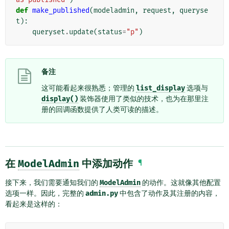
def
make_published
(
modeladmin
,
request
,
queryse
t
):
queryset
.
update
(
status
=
"p"
)
备注
这可能看起来很熟悉；管理的
list_display
选项与
display()
装饰器使用了类似的技术，也为在那里注
册的回调函数提供了人类可读的描述。
在
ModelAdmin
中添加动作
¶
接下来，我们需要通知我们的
ModelAdmin
的动作。这就像其他配置
选项一样。因此，完整的
admin.py
中包含了动作及其注册的内容，
看起来是这样的：