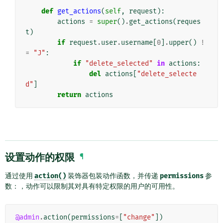
def
get_actions
(
self
,
request
):
actions
=
super
()
.
get_actions
(
reques
t
)
if
request
.
user
.
username
[
0
]
.
upper
()
!
=
"J"
:
if
"delete_selected"
in
actions
:
del
actions
[
"delete_selecte
d"
]
return
actions
设置动作的权限
¶
通过使用
action()
装饰器包装动作函数，并传递
permissions
参
数：，动作可以限制其对具有特定权限的用户的可用性。
@admin
.
action
(
permissions
=
[
"change"
])