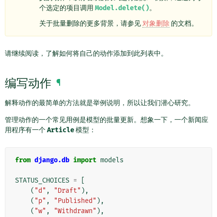
个选定的项目调用
Model.delete()
。
关于批量删除的更多背景，请参见
对象删除
的文档。
请继续阅读，了解如何将自己的动作添加到此列表中。
编写动作
¶
解释动作的最简单的方法就是举例说明，所以让我们潜心研究。
管理动作的一个常见用例是模型的批量更新。想象一下，一个新闻应
用程序有一个
Article
模型：
from
django.db
import
models
STATUS_CHOICES
=
[
(
"d"
,
"Draft"
),
(
"p"
,
"Published"
),
(
"w"
,
"Withdrawn"
),