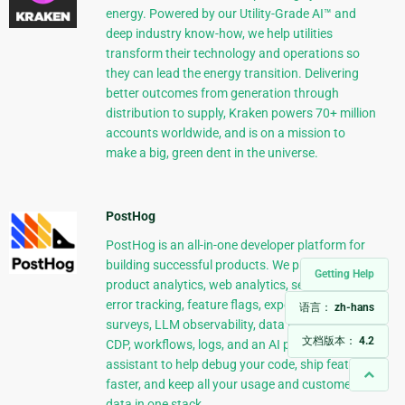
energy. Powered by our Utility-Grade AI™ and
deep industry know-how, we help utilities
transform their technology and operations so
they can lead the energy transition. Delivering
better outcomes from generation through
distribution to supply, Kraken powers 70+ million
accounts worldwide, and is on a mission to
make a big, green dent in the universe.
PostHog
PostHog is an all-in-one developer platform for
building successful products. We provide
Getting Help
product analytics, web analytics, session replay,
error tracking, feature flags, experiments,
语言：
zh-hans
surveys, LLM observability, data warehouse,
文档版本：
4.2
CDP, workflows, logs, and an AI product
assistant to help debug your code, ship features
faster, and keep all your usage and customer
data in one stack.