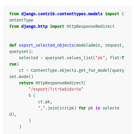
from
django.contrib.contenttypes.models
import
C
ontentType
from
django.http
import
HttpResponseRedirect
def
export_selected_objects
(
modeladmin
,
request
,
queryset
):
selected
=
queryset
.
values_list
(
"pk"
,
flat
=
T
rue
)
ct
=
ContentType
.
objects
.
get_for_model
(
query
set
.
model
)
return
HttpResponseRedirect
(
"/export/?ct=
%s
&ids=
%s
"
%
(
ct
.
pk
,
","
.
join
(
str
(
pk
)
for
pk
in
selecte
d
),
)
)