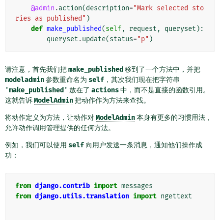
@admin
.
action
(
description
=
"Mark selected sto
ries as published"
)
def
make_published
(
self
,
request
,
queryset
):
queryset
.
update
(
status
=
"p"
)
请注意，首先我们把
make_published
移到了一个方法中，并把
modeladmin
参数重命名为
self
，其次我们现在把字符串
'make_published'
放在了
actions
中，而不是直接的函数引用。
这就告诉
ModelAdmin
把动作作为方法来查找。
将动作定义为方法，让动作对
ModelAdmin
本身有更多的习惯用法，
允许动作调用管理提供的任何方法。
例如，我们可以使用
self
向用户发送一条消息，通知他们操作成
功：
from
django.contrib
import
messages
from
django.utils.translation
import
ngettext