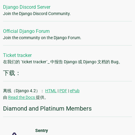
Django Discord Server
Join the Django Discord Community.
Official Django Forum
Join the community on the Django Forum.
Ticket tracker
在我们的 `ticket tracker`_ 中报告 Django 或 Django 文档的 Bug。
下载：
离线（Django 4.2）：
HTML
|
PDF
|
ePub
由
Read the Docs
提供。
Diamond and Platinum Members
Sentry