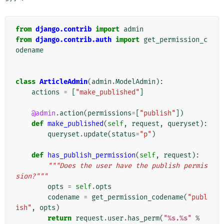
from
django.contrib
import
admin
from
django.contrib.auth
import
get_permission_c
odename
class
ArticleAdmin
(
admin
.
ModelAdmin
):
actions
=
[
"make_published"
]
@admin
.
action
(
permissions
=
[
"publish"
])
def
make_published
(
self
,
request
,
queryset
):
queryset
.
update
(
status
=
"p"
)
def
has_publish_permission
(
self
,
request
):
"""Does the user have the publish permis
sion?"""
opts
=
self
.
opts
codename
=
get_permission_codename
(
"publ
ish"
,
opts
)
return
request
.
user
.
has_perm
(
"
%s
.
%s
"
%