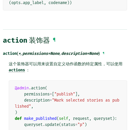
(
opts
.
app_label
,
codename
))
action
装饰器
¶
action
(
*
,
permissions
=
None
,
description
=
None
)
¶
这个装饰器可以用来设置自定义动作函数的特定属性，可以使用
actions
：
@admin
.
action
(
permissions
=
[
"publish"
],
description
=
"Mark selected stories as pub
lished"
,
)
def
make_published
(
self
,
request
,
queryset
):
queryset
.
update
(
status
=
"p"
)