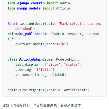
from
django.contrib
import
admin
from
myapp.models
import
Article
@admin
.
action
(
description
=
"Mark selected stories 
as published"
)
def
make_published
(
modeladmin
,
request
,
queryse
t
):
queryset
.
update
(
status
=
"p"
)
class
ArticleAdmin
(
admin
.
ModelAdmin
):
list_display
=
[
"title"
,
"status"
]
ordering
=
[
"title"
]
actions
=
[
make_published
]
admin
.
site
.
register
(
Article
,
ArticleAdmin
)
这段代码会给我们一个管理变更列表，看起来像这样：