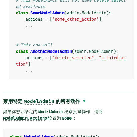
# This ModelAdmin will not have delete_select
ed available
class
SomeModelAdmin
(
admin
.
ModelAdmin
):
actions
=
[
"some_other_action"
]
...
# This one will
class
AnotherModelAdmin
(
admin
.
ModelAdmin
):
actions
=
[
"delete_selected"
,
"a_third_ac
tion"
]
...
禁用特定
ModelAdmin
的所有动作
¶
如果你想让给定的
ModelAdmin
没有
批量操作，请将
ModelAdmin.actions
设置为
None
：