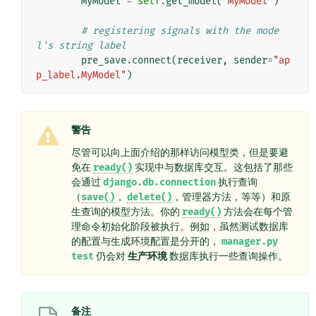
MyModel
=
self
.
get_model
(
"MyModel"
)
# registering signals with the mode
l's string label
pre_save
.
connect
(
receiver
,
sender
=
"ap
p_label.MyModel"
)
警告
尽管可以向上面介绍的那样访问模型类，但是要避
免在
ready()
实现中与数据库交互。这包括了那些
会通过
django.db.connection
执行查询
（
save()
，
delete()
，管理器方法，等等）和原
生查询的模型方法。你的
ready()
方法会在每个管
理命令初始化阶段被执行。例如，虽然测试数据库
的配置与生成环境配置是分开的，
manager.py
test
仍会对
生产环境
数据库执行一些查询操作。
备注