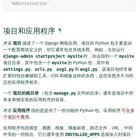
'Administration'
项目和应用程序
¶
术语
项目
描述了一个 Django 网络应用。项目的 Python 包主要是由
一个配置模块定义的，但它通常包含其他东西。例如，当你运行
django-admin
startproject
mysite
时，你会得到一个
mysite
项目目录，其中包含一个
mysite
的 Python 包，其中有
settings.py
、
urls.py
、
asgi.py
和
wsgi.py
。该项目包经常被
扩展到包括像辅助工具、CSS 和模板这样的东西，这些东西并不与特
定的应用程序相关。
一个
项目的根目录
（包含
manage.py
文件的目录）通常是项目中所
有未单独安装的应用程序的容器。
术语
应用程序
指的是提供了一些功能的 Python 包。应用程序
可在多
个项目中重用
。
应用程序包括模型，视图，模板，模板标签，静态文件，URL，中间
件等的一些组合。它们通常使用
INSTALLED_APPS
选项加入到项目