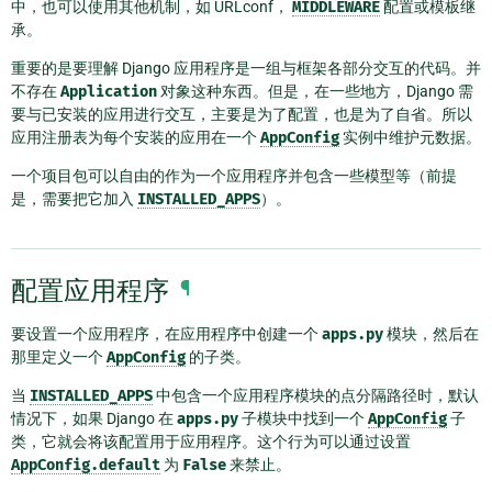
中，也可以使用其他机制，如 URLconf，
MIDDLEWARE
配置或模板继
承。
重要的是要理解 Django 应用程序是一组与框架各部分交互的代码。并
不存在
Application
对象这种东西。但是，在一些地方，Django 需
要与已安装的应用进行交互，主要是为了配置，也是为了自省。所以
应用注册表为每个安装的应用在一个
AppConfig
实例中维护元数据。
一个项目包可以自由的作为一个应用程序并包含一些模型等（前提
是，需要把它加入
INSTALLED_APPS
）。
配置应用程序
¶
要设置一个应用程序，在应用程序中创建一个
apps.py
模块，然后在
那里定义一个
AppConfig
的子类。
当
INSTALLED_APPS
中包含一个应用程序模块的点分隔路径时，默认
情况下，如果 Django 在
apps.py
子模块中找到一个
AppConfig
子
类，它就会将该配置用于应用程序。这个行为可以通过设置
AppConfig.default
为
False
来禁止。