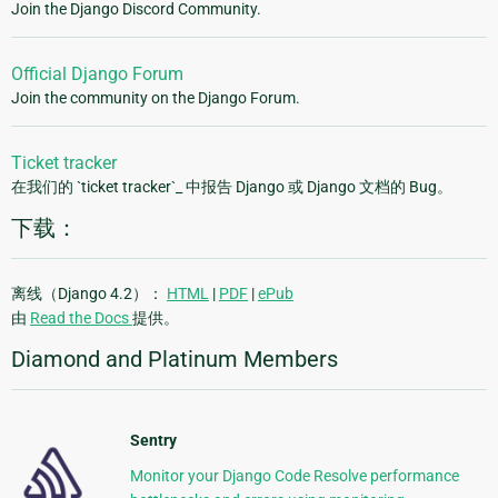
Join the Django Discord Community.
Official Django Forum
Join the community on the Django Forum.
Ticket tracker
在我们的 `ticket tracker`_ 中报告 Django 或 Django 文档的 Bug。
下载：
离线（Django 4.2）：
HTML
|
PDF
|
ePub
由
Read the Docs
提供。
Diamond and Platinum Members
Sentry
Monitor your Django Code Resolve performance