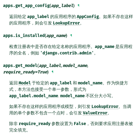
apps.
get_app_config
(
app_label
)
¶
返回给定
app_label
的应用程序的
AppConfig
。如果不存在这样
的应用程序，则会引发
LookupError
。
apps.
is_installed
(
app_name
)
¶
检查注册表中是否存在给定名称的应用程序。
app_name
是应用程
序的全名，例如
'django.contrib.admin'
。
apps.
get_model
(
app_label
,
model_name
,
require_ready
=
True
)
¶
返回
Model
于给定的
app_label
和
model_name
。作为快捷方
式，本方法也接受一个单一参数，形式为
app_label.model_name
.
model_name
不区分大小写。
如果不存在这样的应用程序或模型，则引发
LookupError
。当调
用的单个参数不包含一个点时，会引发
ValueError
。
除非
require_ready
参数设置为
False
，否则要求应用注册表被
完全填充。