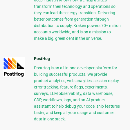
deep industry know-how, we help utilities
transform their technology and operations so
they can lead the energy transition. Delivering
better outcomes from generation through
distribution to supply, Kraken powers 70+ million
accounts worldwide, and is on a mission to
make a big, green dent in the universe.
PostHog
PostHog is an all-in-one developer platform for
building successful products. We provide
product analytics, web analytics, session replay,
error tracking, feature flags, experiments,
surveys, LLM observability, data warehouse,
CDP, workflows, logs, and an AI product
assistant to help debug your code, ship features
faster, and keep all your usage and customer
data in one stack.