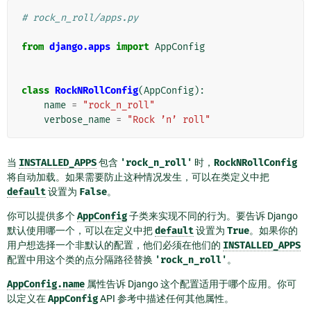
# rock_n_roll/apps.py
from
django.apps
import
AppConfig
class
RockNRollConfig
(
AppConfig
):
name
=
"rock_n_roll"
verbose_name
=
"Rock ’n’ roll"
当
INSTALLED_APPS
包含
'rock_n_roll'
时，
RockNRollConfig
将自动加载。如果需要防止这种情况发生，可以在类定义中把
default
设置为
False
。
你可以提供多个
AppConfig
子类来实现不同的行为。要告诉 Django
默认使用哪一个，可以在定义中把
default
设置为
True
。如果你的
用户想选择一个非默认的配置，他们必须在他们的
INSTALLED_APPS
配置中用这个类的点分隔路径替换
'rock_n_roll'
。
AppConfig.name
属性告诉 Django 这个配置适用于哪个应用。你可
以定义在
AppConfig
API 参考中描述任何其他属性。