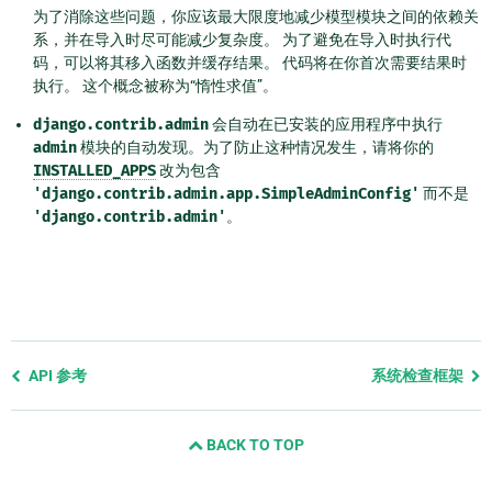
为了消除这些问题，你应该最大限度地减少模型模块之间的依赖关
系，并在导入时尽可能减少复杂度。 为了避免在导入时执行代
码，可以将其移入函数并缓存结果。 代码将在你首次需要结果时
执行。 这个概念被称为“惰性求值”。
django.contrib.admin
会自动在已安装的应用程序中执行
admin
模块的自动发现。为了防止这种情况发生，请将你的
INSTALLED_APPS
改为包含
'django.contrib.admin.app.SimpleAdminConfig'
而不是
'django.contrib.admin'
。
Previous
API 参考
系统检查框架
page
and
BACK TO TOP
next
page