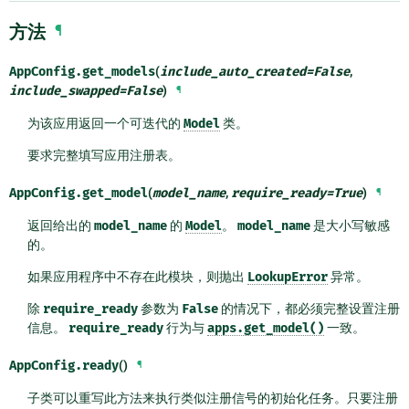
方法
¶
AppConfig.
get_models
(
include_auto_created
=
False
,
include_swapped
=
False
)
¶
为该应用返回一个可迭代的
Model
类。
要求完整填写应用注册表。
AppConfig.
get_model
(
model_name
,
require_ready
=
True
)
¶
返回给出的
model_name
的
Model
。
model_name
是大小写敏感
的。
如果应用程序中不存在此模块，则抛出
LookupError
异常。
除
require_ready
参数为
False
的情况下，都必须完整设置注册
信息。
require_ready
行为与
apps.get_model()
一致。
AppConfig.
ready
()
¶
子类可以重写此方法来执行类似注册信号的初始化任务。只要注册