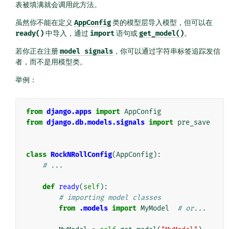
表被填满就会调用此方法。
虽然你不能在定义
AppConfig
类的模型层导入模型，但可以在
ready()
中导入，通过
import
语句或
get_model()
。
若你正在注册
model
signals
，你可以通过字符串标签追踪发信
者，而不是用模型类。
举例：
from
django.apps
import
AppConfig
from
django.db.models.signals
import
pre_save
class
RockNRollConfig
(
AppConfig
):
# ...
def
ready
(
self
):
# importing model classes
from
.models
import
MyModel
# or...