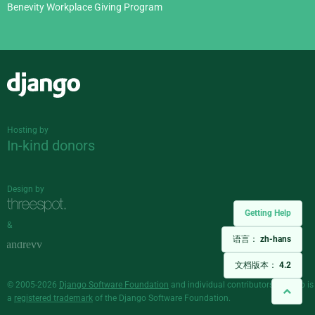
Benevity Workplace Giving Program
Django
Hosting by
In-kind donors
Design by
Getting Help
&
语言：
zh-hans
文档版本：
4.2
© 2005-2026
Django Software Foundation
and individual contributors. Django is
a
registered trademark
of the Django Software Foundation.