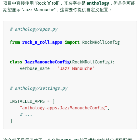
项目中直接使用 “Rock ’n’ roll”，其名字会是
anthology
，但是你可能
期望显示 “Jazz Manouche”，这需要你提供自定义配置：
# anthology/apps.py
from
rock_n_roll.apps
import
RockNRollConfig
class
JazzManoucheConfig
(
RockNRollConfig
):
verbose_name
=
"Jazz Manouche"
# anthology/settings.py
INSTALLED_APPS
=
[
"anthology.apps.JazzManoucheConfig"
,
# ...
]