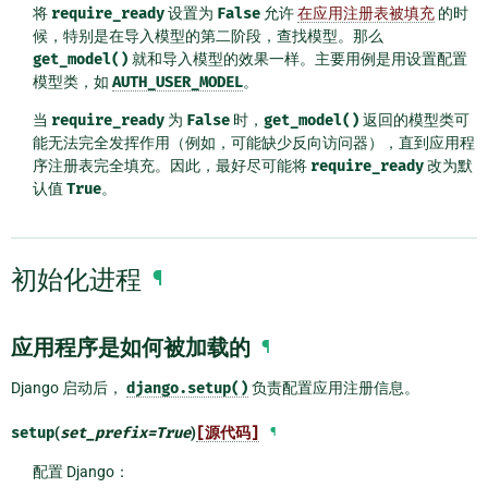
将
require_ready
设置为
False
允许
在应用注册表被填充
的时
候，特别是在导入模型的第二阶段，查找模型。那么
get_model()
就和导入模型的效果一样。主要用例是用设置配置
模型类，如
AUTH_USER_MODEL
。
当
require_ready
为
False
时，
get_model()
返回的模型类可
能无法完全发挥作用（例如，可能缺少反向访问器），直到应用程
序注册表完全填充。因此，最好尽可能将
require_ready
改为默
认值
True
。
初始化进程
¶
应用程序是如何被加载的
¶
Django 启动后，
django.setup()
负责配置应用注册信息。
setup
(
set_prefix
=
True
)
[源代码]
¶
配置 Django：