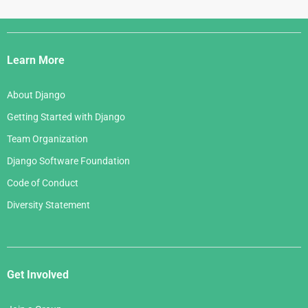
Django
Links
Learn More
About Django
Getting Started with Django
Team Organization
Django Software Foundation
Code of Conduct
Diversity Statement
Get Involved