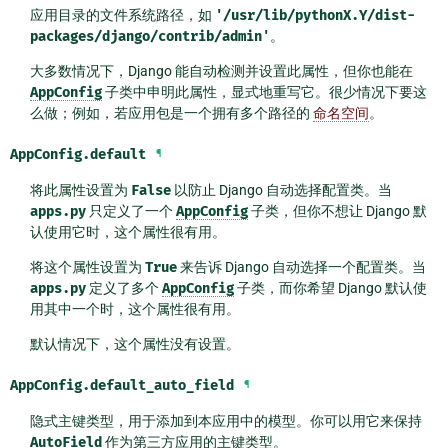
应用目录的文件系统路径，如
'/usr/lib/pythonX.Y/dist-
packages/django/contrib/admin'
。
大多数情况下，Django 能自动检测并设置此属性，但你也能在
AppConfig
子类中申明此属性，显式地重写它。很少情况下要这
么做；例如，若应用包是一个拥有多个路径的
命名空间
。
AppConfig.
default
¶
将此属性设置为
False
以防止 Django 自动选择配置类。当
apps.py
只定义了一个
AppConfig
子类，但你不想让 Django 默
认使用它时，这个属性很有用。
将这个属性设置为
True
来告诉 Django 自动选择一个配置类。当
apps.py
定义了多个
AppConfig
子类，而你希望 Django 默认使
用其中一个时，这个属性很有用。
默认情况下，这个属性没有设置。
AppConfig.
default_auto_field
¶
隐式主键类型，用于添加到本应用中的模型。你可以用它来保持
AutoField
作为第三方应用的主键类型。