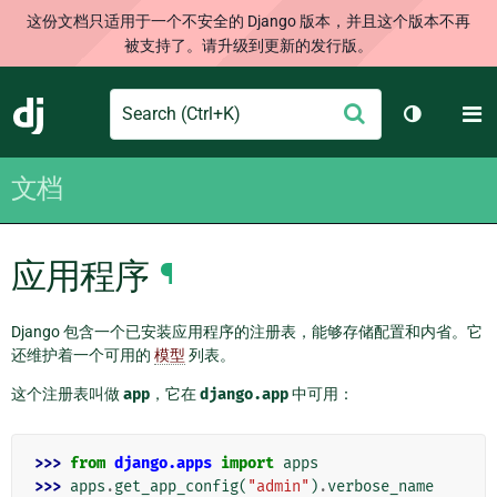
这份文档只适用于一个不安全的 Django 版本，并且这个版本不再
被支持了。请升级到更新的发行版。
Search
M
提
Django
切换主题
交
文档
应用程序
¶
Django 包含一个已安装应用程序的注册表，能够存储配置和内省。它
还维护着一个可用的
模型
列表。
这个注册表叫做
app
，它在
django.app
中可用：
>>> 
from
django.apps
import
apps
>>> 
apps
.
get_app_config
(
"admin"
)
.
verbose_name