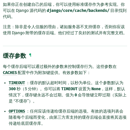
如果你正在创建自己的后端，你可以使用标准缓存作为参考实现。你
可以在 Django 源代码的
django/core/cache/backends/
目录找到
代码。
注意：除非是令人信服的理由，诸如服务器不支持缓存，否则你应该
使用 Django 附带的缓存后端。他们经过了良好的测试并有完整文档。
缓存参数
¶
每个缓存后端可以通过额外的参数来控制缓存行为。这些参数在
CACHES
配置中作为附加键提供。有效参数如下：
TIMEOUT
：缓存的默认超时时间，以秒为单位。这个参数默认为
300
秒（5 分钟）。你可以将
TIMEOUT
设置为
None
，这样，默认
情况下，缓存键永远不会过期。值为
0
会导致键立即过期（实际上
是 “不缓存”）。
OPTIONS
：任何应该传递给缓存后端的选项。有效的选项列表会
随着每个后端而变化，由第三方库支持的缓存后端会直接将其选项
传递给底层缓存库。