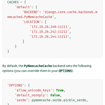
CACHES
=
{
'default'
:
{
'BACKEND'
:
'django.core.cache.backends.m
emcached.PyMemcacheCache'
,
'LOCATION'
:
[
'172.19.26.240:11211'
,
'172.19.26.242:11212'
,
'172.19.26.244:11213'
,
]
}
}
By default, the
PyMemcacheCache
backend sets the following
options (you can override them in your
OPTIONS
):
'OPTIONS'
:
{
'allow_unicode_keys'
:
True
,
'default_noreply'
:
False
,
'serde'
:
pymemcache
.
serde
.
pickle_serde
,