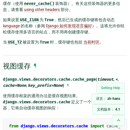
缓存（使用
never_cache()
装饰器）。有关这些装饰器的更多信
息，请查看
using other headers
部分。
如果设置
USE_I18N
为
True
，然后已生成的缓存键将包含动态
language
的名称（参阅
Django 如何发现语言偏好
）。这将允许你轻
松缓存使用多语言的站点，而不用再创建缓存键。
当
USE_TZ
被设置为
True
时，缓存键也包括
当前时区
。
视图缓存
¶
django.views.decorators.cache.
cache_page
(
timeout
,
*
,
cache
=
None
,
key_prefix
=
None
)
¶
Getting Help
使用缓存框架的通用办法是缓存视图结果。
语言：
zh-hans
django.views.decorators.cache
定义了一个
cache_page
装饰
器，它将自动缓存视图的响应：
文档版本：
4.1
from
django.views.decorators.cache
import
cache_