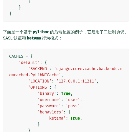
}
}
}
下面是一个基于
pylibmc
的后端配置的例子，它启用了二进制协议、
SASL 认证和
ketama
行为模式：
CACHES
=
{
'default'
:
{
'BACKEND'
:
'django.core.cache.backends.m
emcached.PyLibMCCache'
,
'LOCATION'
:
'127.0.0.1:11211'
,
'OPTIONS'
:
{
'binary'
:
True
,
'username'
:
'user'
,
'password'
:
'pass'
,
'behaviors'
:
{
'ketama'
:
True
,
}
}