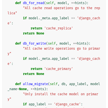
def
db_for_read
(
self
,
model
,
**
hints
):
"All cache read operations go to the rep
lica"
if
model
.
_meta
.
app_label
==
'django_cach
e'
:
return
'cache_replica'
return
None
def
db_for_write
(
self
,
model
,
**
hints
):
"All cache write operations go to primar
y"
if
model
.
_meta
.
app_label
==
'django_cach
e'
:
return
'cache_primary'
return
None
def
allow_migrate
(
self
,
db
,
app_label
,
model
_name
=
None
,
**
hints
):
"Only install the cache model on primar
y"
if
app_label
==
'django_cache'
: