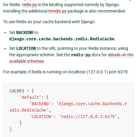
for Redis.
redis-py
is the binding supported natively by Django.
Installing the additional
hiredis-py
package is also recommended.
To use Redis as your cache backend with Django:
Set
BACKEND
to
django.core.cache.backends.redis.RedisCache
.
Set
LOCATION
to the URL pointing to your Redis instance, using
the appropriate scheme. See the
redis-py
docs for
details on the
available schemes
.
For example, if Redis is running on localhost (127.0.0.1) port 6379:
CACHES
=
{
'default'
:
{
'BACKEND'
:
'django.core.cache.backends.r
edis.RedisCache'
,
'LOCATION'
:
'redis://127.0.0.1:6379'
,
}
}