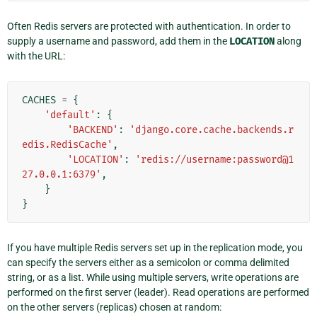
Often Redis servers are protected with authentication. In order to
supply a username and password, add them in the
LOCATION
along
with the URL:
CACHES
=
{
'default'
:
{
'BACKEND'
:
'django.core.cache.backends.r
edis.RedisCache'
,
'LOCATION'
:
'redis://username:password@1
27.0.0.1:6379'
,
}
}
If you have multiple Redis servers set up in the replication mode, you
can specify the servers either as a semicolon or comma delimited
string, or as a list. While using multiple servers, write operations are
performed on the first server (leader). Read operations are performed
on the other servers (replicas) chosen at random: