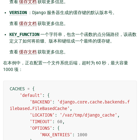
查看
缓存文档
获取更多信息。
VERSION
：Django 服务器生成的缓存键的默认版本号。
查看
缓存文档
获取更多信息。
KEY_FUNCTION
一个字符串，包含一个函数的点分隔路径，该函数
定义了如何将前缀、版本和键组成一个最终的缓存键。
查看
缓存文档
获取更多信息。
在本例中，正在配置一个文件系统后端，超时为 60 秒，最大容量
1000 项：
CACHES
=
{
'default'
:
{
'BACKEND'
:
'django.core.cache.backends.f
ilebased.FileBasedCache'
,
'LOCATION'
:
'/var/tmp/django_cache'
,
'TIMEOUT'
:
60
,
'OPTIONS'
:
{
'MAX_ENTRIES'
:
1000