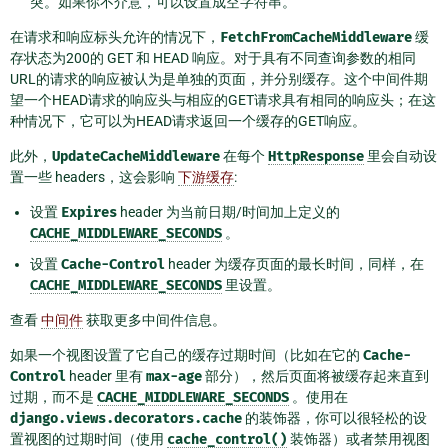
突。如果你不介意，可以设置成空字符串。
在请求和响应标头允许的情况下，
FetchFromCacheMiddleware
缓
存状态为200的 GET 和 HEAD 响应。对于具有不同查询参数的相同
URL的请求的响应被认为是单独的页面，并分别缓存。这个中间件期
望一个HEAD请求的响应头与相应的GET请求具有相同的响应头；在这
种情况下，它可以为HEAD请求返回一个缓存的GET响应。
此外，
UpdateCacheMiddleware
在每个
HttpResponse
里会自动设
置一些 headers，这会影响
下游缓存
:
设置
Expires
header 为当前日期/时间加上定义的
CACHE_MIDDLEWARE_SECONDS
。
设置
Cache-Control
header 为缓存页面的最长时间，同样，在
CACHE_MIDDLEWARE_SECONDS
里设置。
查看
中间件
获取更多中间件信息。
如果一个视图设置了它自己的缓存过期时间（比如在它的
Cache-
Control
header 里有
max-age
部分），然后页面将被缓存起来直到
过期，而不是
CACHE_MIDDLEWARE_SECONDS
。使用在
django.views.decorators.cache
的装饰器，你可以很轻松的设
置视图的过期时间（使用
cache_control()
装饰器）或者禁用视图