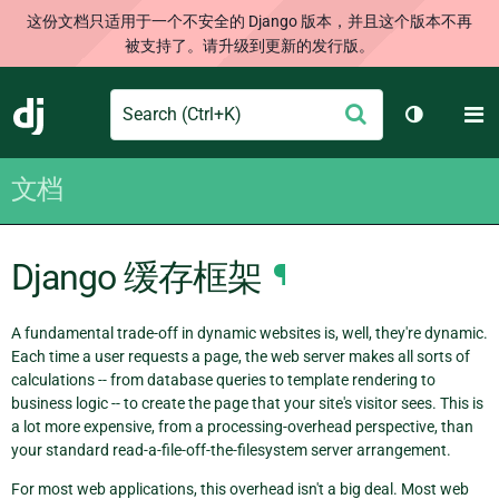
这份文档只适用于一个不安全的 Django 版本，并且这个版本不再
被支持了。请升级到更新的发行版。
Search
M
提
Django
切换主题
交
文档
Django 缓存框架
¶
A fundamental trade-off in dynamic websites is, well, they're dynamic.
Each time a user requests a page, the web server makes all sorts of
calculations -- from database queries to template rendering to
business logic -- to create the page that your site's visitor sees. This is
a lot more expensive, from a processing-overhead perspective, than
your standard read-a-file-off-the-filesystem server arrangement.
For most web applications, this overhead isn't a big deal. Most web