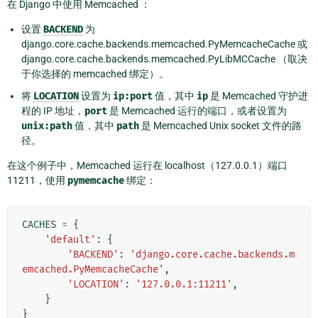
在 Django 中使用 Memcached ：
设置
BACKEND
为
django.core.cache.backends.memcached.PyMemcacheCache 或
django.core.cache.backends.memcached.PyLibMCCache （取决
于你选择的 memcached 绑定）。
将
LOCATION
设置为
ip:port
值，其中
ip
是 Memcached 守护进
程的 IP 地址，
port
是 Memcached 运行的端口，或者设置为
unix:path
值，其中
path
是 Memcached Unix socket 文件的路
径。
在这个例子中，Memcached 运行在 localhost（127.0.0.1）端口
11211，使用
pymemcache
绑定：
CACHES
=
{
'default'
:
{
'BACKEND'
:
'django.core.cache.backends.m
emcached.PyMemcacheCache'
,
'LOCATION'
:
'127.0.0.1:11211'
,
}
}