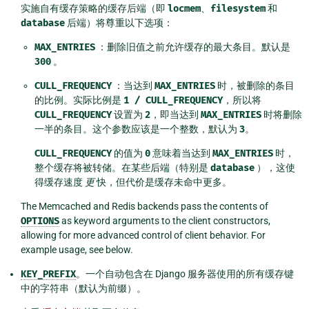
实施自有缓存策略的缓存后端（即
locmem
、
filesystem
和
database
后端）将尊重以下选项：
MAX_ENTRIES
：删除旧值之前允许缓存的最大条目。默认是
300
。
CULL_FREQUENCY
：当达到
MAX_ENTRIES
时，被删除的条目
的比例。实际比例是
1
/
CULL_FREQUENCY
，所以将
CULL_FREQUENCY
设置为
2
，即当达到
MAX_ENTRIES
时将删除
一半的条目。这个参数应该是一个整数，默认为
3
。
CULL_FREQUENCY
的值为
0
意味着当达到
MAX_ENTRIES
时，
整个缓存将被转储。在某些后端（特别是
database
），这使
得缓存速度
更
快，但代价是缓存未命中更多。
The Memcached and Redis backends pass the contents of
OPTIONS
as keyword arguments to the client constructors,
allowing for more advanced control of client behavior. For
example usage, see below.
KEY_PREFIX
。一个自动包含在 Django 服务器使用的所有缓存键
中的字符串（默认为前缀）。