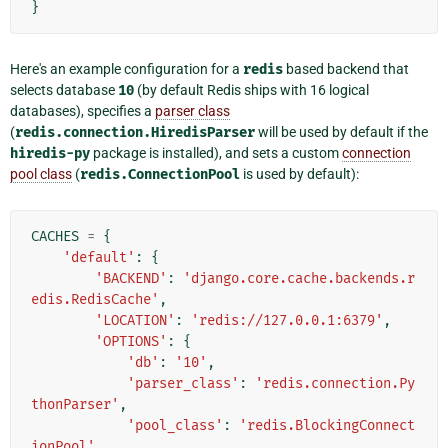
}
Here's an example configuration for a
redis
based backend that
selects database
10
(by default Redis ships with 16 logical
databases), specifies a
parser class
(
redis.connection.HiredisParser
will be used by default if the
hiredis-py
package is installed), and sets a custom
connection
pool class
(
redis.ConnectionPool
is used by default):
CACHES
=
{
'default'
:
{
'BACKEND'
:
'django.core.cache.backends.r
edis.RedisCache'
,
'LOCATION'
:
'redis://127.0.0.1:6379'
,
'OPTIONS'
:
{
'db'
:
'10'
,
'parser_class'
:
'redis.connection.Py
thonParser'
,
'pool_class'
:
'redis.BlockingConnect
ionPool'
,