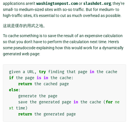
applications aren't
washingtonpost.com
or
slashdot.org
; they're
small- to medium-sized sites with so-so traffic. But for medium- to
high-traffic sites, it's essential to cut as much overhead as possible.
这就是缓存的用武之地。
To cache something is to save the result of an expensive calculation
so that you don't have to perform the calculation next time. Here's
some pseudocode explaining how this would work for a dynamically
generated web page:
given
a
URL
,
try
finding
that
page
in
the
cache
if
the
page
is
in
the
cache
:
return
the
cached
page
else
:
generate
the
page
save
the
generated
page
in
the
cache
(
for
ne
xt
time
)
return
the
generated
page