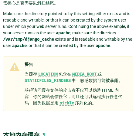
需担心是否需要以斜杠结尾。
Make sure the directory pointed-to by this setting either exists and is
readable and writable, or that it can be created by the system user
under which your web server runs. Continuing the above example, if
your server runs as the user
apache
, make sure the directory
/var/tmp/django_cache
exists and is readable and writable by the
user
apache
, or that it can be created by the user
apache
.
警告
当缓存
LOCATION
包含在
MEDIA_ROOT
或
STATICFILES_FINDERS
中，敏感数据可能被暴露。
获得访问缓存文件的攻击者不仅可以伪造 HTML 内
容，你的网站会信任它，而且还可以远程执行任意代
码，因为数据是用
pickle
序列化的。
本地内存缓存
¶