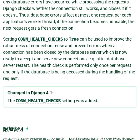
any database errors have occurred while processing the requests,
Django checks whether the connection still works, and closes it if it
doesn't. Thus, database errors affect at most one request per each
application's worker thread; if the connection becomes unusable, the
next request gets a fresh connection.
Setting
CONN_HEALTH_CHECKS
to
True
can be used to improve the
robustness of connection reuse and prevent errors when a
connection has been closed by the database server which is now
ready to accept and serve new connections, e.g. after database
server restart. The health check is performed only once per request
and only if the database is being accessed during the handling of the
request.
Changed in Django 4.1:
The
CONN_HEALTH_CHECKS
setting was added.
附加说明
¶
由于每个线程都维护自己的连接，所以你的数据库必须支持至少与你