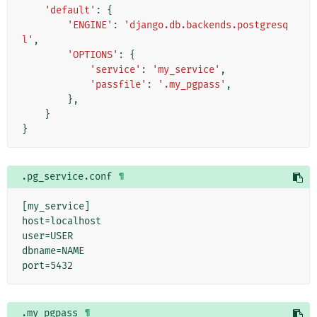
'default'
:
{
'ENGINE'
:
'django.db.backends.postgresq
l'
,
'OPTIONS'
:
{
'service'
:
'my_service'
,
'passfile'
:
'.my_pgpass'
,
},
}
}
.pg_service.conf
¶
[my_service]

host=localhost

user=USER

dbname=NAME

.my_pgpass
¶