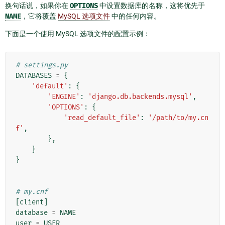
换句话说，如果你在
OPTIONS
中设置数据库的名称，这将优先于
NAME
，它将覆盖
MySQL 选项文件
中的任何内容。
下面是一个使用 MySQL 选项文件的配置示例：
# settings.py
DATABASES
=
{
'default'
:
{
'ENGINE'
:
'django.db.backends.mysql'
,
'OPTIONS'
:
{
'read_default_file'
:
'/path/to/my.cn
f'
,
},
}
}
# my.cnf
[
client
]
database
=
NAME
user
=
USER