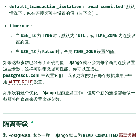
default_transaction_isolation
：
'read
committed'
默认
情况下，或在连接选项中设置的值（见下文）。
timezone
：
当
USE_TZ
为
True
时，默认为
'UTC
，或
TIME_ZONE
为连接设
置的值。
当
USE_TZ
为
False
时，全局
TIME_ZONE
设置的值。
如果这些参数已经有了正确的值，Django 就不会为每个新的连接设置
这些参数，这样可以稍微提高性能。你可以直接在
postgresql.conf
中设置它们，或者更方便地在每个数据库用户中
用
ALTER ROLE
设置。
如果没有这个优化，Django 也能正常工作，但每个新的连接都会做一
些额外的查询来设置这些参数。
隔离等级
¶
和 PostgreSQL 本身一样，Django 默认为
READ
COMMITTED
隔离级别