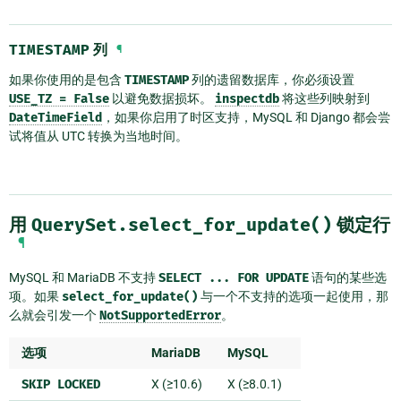
TIMESTAMP
列
¶
如果你使用的是包含
TIMESTAMP
列的遗留数据库，你必须设置
USE_TZ
=
False
以避免数据损坏。
inspectdb
将这些列映射到
DateTimeField
，如果你启用了时区支持，MySQL 和 Django 都会尝
试将值从 UTC 转换为当地时间。
用
QuerySet.select_for_update()
锁定行
¶
MySQL 和 MariaDB 不支持
SELECT
...
FOR
UPDATE
语句的某些选
项。如果
select_for_update()
与一个不支持的选项一起使用，那
么就会引发一个
NotSupportedError
。
选项
MariaDB
MySQL
SKIP
LOCKED
X (≥10.6)
X (≥8.0.1)