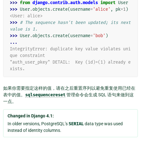
>>> 
from
django.contrib.auth.models
import
User
>>> 
User
.
objects
.
create
(
username
=
'alice'
,
pk
=
1
)
<User: alice>
>>> 
# The sequence hasn't been updated; its next 
value is 1.
>>> 
User
.
objects
.
create
(
username
=
'bob'
)
...
IntegrityError: duplicate key value violates uni
que constraint
"auth_user_pkey" DETAIL:  Key (id)=(1) already e
xists.
如果你需要指定这样的值，请在之后重置序列以避免重复使用已经在
表中的值。
sqlsequencereset
管理命令会生成 SQL 语句来做到这
一点。
Changed in Django 4.1:
In older versions, PostgreSQL’s
SERIAL
data type was used
instead of identity columns.