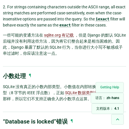
2. For strings containing characters outside the ASCII range, all exact
string matches are performed case-sensitively, even when the case-
insensitive options are passed into the query. So the
iexact
filter will
behave exactly the same as the
exact
filter in these cases.
一些可能的变通方法在
sqlite.org 有记载
，但是 Django 的默认 SQLite
后端并没有利用这些方法，因为将它们整合起来是相当困难的。因
此，Django 暴露了默认的 SQLite 行为，当你进行大小写不敏感或子
串过滤时，你应该注意这一点。
小数处理
¶
SQLite 没有真正的小数内部类型。小数值在内部转换为
REAL
数据类
Getting Help
型（8 字节的 IEEE 浮点数），正如
SQLite 数据类型文档
中所解释的
语言：
zh-hans
那样，所以它们不支持正确舍入的小数浮点运算。
文档版本：
4.1
“Database is locked”错误
¶