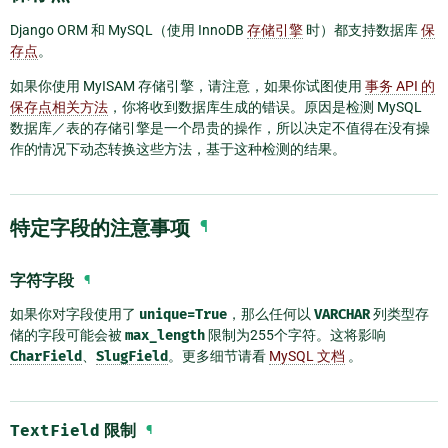
Django ORM 和 MySQL（使用 InnoDB
存储引擎
时）都支持数据库
保
存点
。
如果你使用 MyISAM 存储引擎，请注意，如果你试图使用
事务 API 的
保存点相关方法
，你将收到数据库生成的错误。原因是检测 MySQL
数据库／表的存储引擎是一个昂贵的操作，所以决定不值得在没有操
作的情况下动态转换这些方法，基于这种检测的结果。
特定字段的注意事项
¶
字符字段
¶
如果你对字段使用了
unique=True
，那么任何以
VARCHAR
列类型存
储的字段可能会被
max_length
限制为255个字符。这将影响
CharField
、
SlugField
。更多细节请看
MySQL 文档
。
TextField
限制
¶