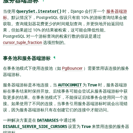
服务器端游标
当使用
QuerySet.iterator()
时，Django 会打开一个
服务器端游
标
。默认情况下，PostgreSQL 假设只有前 10% 的游标查询结果会被
获取。查询规划器花费更少的时间规划查询，并更快地开始返回结
果，但如果超过 10% 的结果被检索，这可能会降低性能。
PostgreSQL 对一个游标查询的检索行数的假设是通过
cursor_tuple_fraction
选项控制的。
事务池和服务器端游标
¶
在事务池模式下使用连接池（如
PgBouncer
）需要禁用该连接的服务
器端游标。
服务器端游标是本地连接，当
AUTOCOMMIT
为
True
时，服务器端游
标在事务结束时保持开放。后续事务可能会尝试从服务器端游标中获
取更多的结果。在事务池模式下，不能保证后续事务会使用同一个连
接。如果使用了不同的连接，当事务引用服务器端游标时就会出现错
误，因为服务器端游标只有在创建它们的连接中才能访问。
一种解决方案是在
DATABASES
中通过将
DISABLE_SERVER_SIDE_CURSORS
设置为
True
来禁用连接的服务器
端游标。