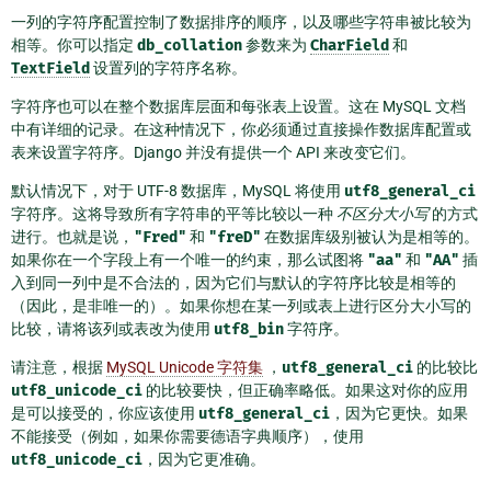
一列的字符序配置控制了数据排序的顺序，以及哪些字符串被比较为
相等。你可以指定
db_collation
参数来为
CharField
和
TextField
设置列的字符序名称。
字符序也可以在整个数据库层面和每张表上设置。这在 MySQL 文档
中有详细的记录。在这种情况下，你必须通过直接操作数据库配置或
表来设置字符序。Django 并没有提供一个 API 来改变它们。
默认情况下，对于 UTF-8 数据库，MySQL 将使用
utf8_general_ci
字符序。这将导致所有字符串的平等比较以一种
不区分大小写
的方式
进行。也就是说，
"Fred"
和
"freD"
在数据库级别被认为是相等的。
如果你在一个字段上有一个唯一的约束，那么试图将
"aa"
和
"AA"
插
入到同一列中是不合法的，因为它们与默认的字符序比较是相等的
（因此，是非唯一的）。如果你想在某一列或表上进行区分大小写的
比较，请将该列或表改为使用
utf8_bin
字符序。
请注意，根据
MySQL Unicode 字符集
，
utf8_general_ci
的比较比
utf8_unicode_ci
的比较要快，但正确率略低。如果这对你的应用
是可以接受的，你应该使用
utf8_general_ci
，因为它更快。如果
不能接受（例如，如果你需要德语字典顺序），使用
utf8_unicode_ci
，因为它更准确。