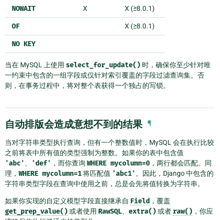
NOWAIT
X
X (≥8.0.1)
OF
X (≥8.0.1)
NO
KEY
当在 MySQL 上使用
select_for_update()
时，确保你至少针对唯
一约束中包含的一组字段或仅针对索引覆盖的字段过滤查询集。否
则，在事务过程中，将对整个表获得一个独占的写锁。
自动排版会造成意想不到的结果
¶
当对字符串类型执行查询，但有一个整数值时，MySQL 会在执行比较
之前将表中所有值的类型强制为整数。如果你的表中包含值
'abc'
、
'def'
，而你查询
WHERE
mycolumn=0
，两行都会匹配。同
理，
WHERE
mycolumn=1
将匹配值
'abc1'
。因此，Django 中包含的
字符串类型字段在查询中使用之前，总是会先将值转换为字符串。
如果你实现的自定义模型字段直接继承自
Field
，覆盖
get_prep_value()
或者使用
RawSQL
、
extra()
或者
raw()
，你应