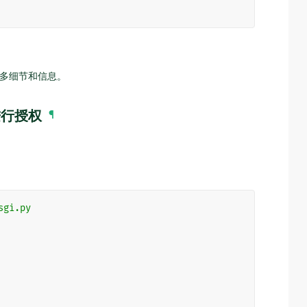
多细节和信息。
)进行授权
¶
sgi.py