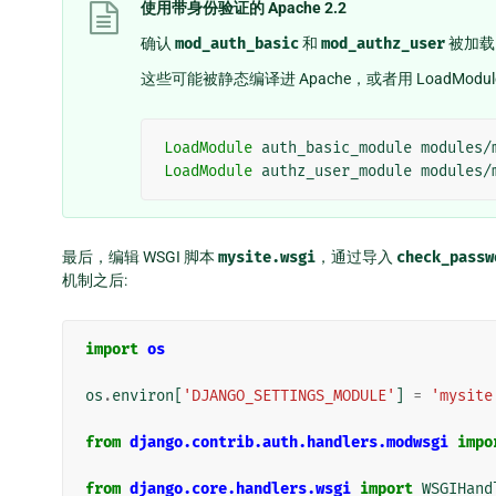
使用带身份验证的 Apache 2.2
确认
mod_auth_basic
和
mod_authz_user
被加载
这些可能被静态编译进 Apache，或者用 LoadModul
LoadModule
auth_basic_module
modules/
LoadModule
authz_user_module
modules/
最后，编辑 WSGI 脚本
mysite.wsgi
，通过导入
check_passw
机制之后:
import
os
os
.
environ
[
'DJANGO_SETTINGS_MODULE'
]
=
'mysite
from
django.contrib.auth.handlers.modwsgi
impo
from
django.core.handlers.wsgi
import
WSGIHand