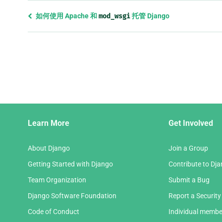
Previous
如何使用 Apache 和
mod_wsgi
托管 Django
page
and
next
page
Django
Learn More
Get Involved
Links
About Django
Join a Group
Getting Started with Django
Contribute to Dj
Team Organization
Submit a Bug
Django Software Foundation
Report a Security
Code of Conduct
Individual membe