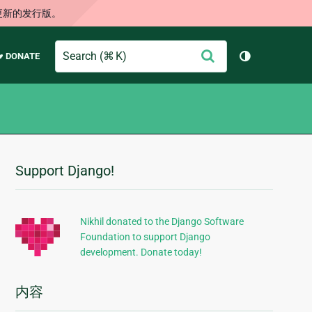
更新的发行版。
Search
提
♥ DONATE
切换主题（
交
Support Django!
附
加
信
Nikhil donated to the Django Software
Foundation to support Django
息
development. Donate today!
内容