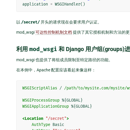
application
=
WSGIHandler
()
以
/secret/
开头的请求现在会要求用户认证。
mod_wsgi
可达性控制机制文档
提供了其它授权机制和方法的更
利用
mod_wsgi
和 Django 用户组(groups
mod_wsgi 也提供了将组成员限制至特定路径的功能。
在本例中，Apache 配置应该看起来像这样：
WSGIScriptAlias
/
/path/to/mysite.com/mysite/w
WSGIProcessGroup
%{GLOBAL}
WSGIApplicationGroup
%{GLOBAL}
<Location
"/secret"
>
AuthType
Basic