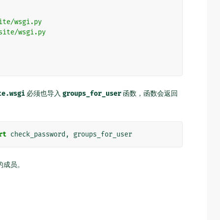
ite/wsgi.py
site/wsgi.py
te.wsgi
必须也导入
groups_for_user
函数，函数会返回
rt
check_password
,
groups_for_user
组的成员。