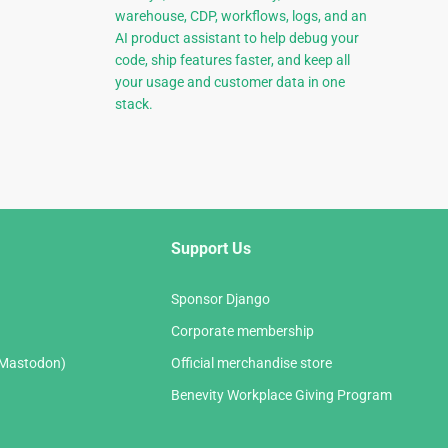
warehouse, CDP, workflows, logs, and an
AI product assistant to help debug your
code, ship features faster, and keep all
your usage and customer data in one
stack.
Support Us
Sponsor Django
Corporate membership
(Mastodon)
Official merchandise store
Benevity Workplace Giving Program