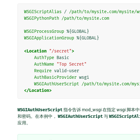
WSGIScriptAlias
/
/path/to/mysite.com/mysite/w
WSGIPythonPath
/path/to/mysite.com
WSGIProcessGroup
%{GLOBAL}
WSGIApplicationGroup
%{GLOBAL}
<Location
"/secret"
>
AuthType
Basic
AuthName
"Top Secret"
Require
valid-user
AuthBasicProvider
wsgi
WSGIAuthUserScript
/path/to/mysite.com/mys
</Location>
WSGIAuthUserScript
指令告诉 mod_wsgi 在指定 wsgi 脚
和密码。在本例中，
WSGIAuthUserScript
与
WSGIScriptAl
应用。