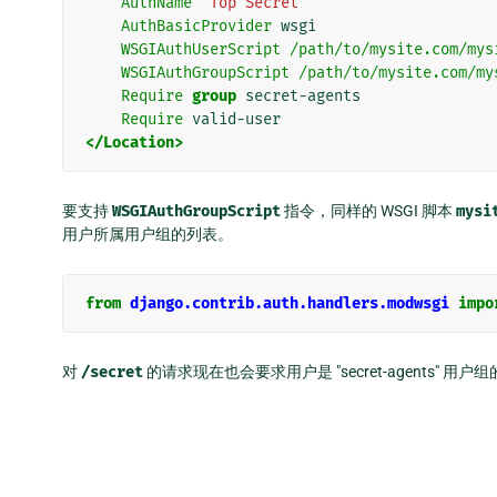
AuthName
"Top Secret"
AuthBasicProvider
wsgi
WSGIAuthUserScript
/path/to/mysite.com/mys
WSGIAuthGroupScript
/path/to/mysite.com/my
Require
group
secret-agents
Require
valid-user
</Location>
要支持
WSGIAuthGroupScript
指令，同样的 WSGI 脚本
mysi
用户所属用户组的列表。
from
django.contrib.auth.handlers.modwsgi
impo
对
/secret
的请求现在也会要求用户是 "secret-agents" 用户