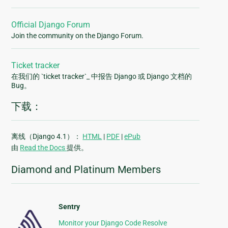
Official Django Forum
Join the community on the Django Forum.
Ticket tracker
在我们的 `ticket tracker`_ 中报告 Django 或 Django 文档的
Bug。
下载：
离线（Django 4.1）：
HTML
|
PDF
|
ePub
由
Read the Docs
提供。
Diamond and Platinum Members
Sentry
Monitor your Django Code Resolve