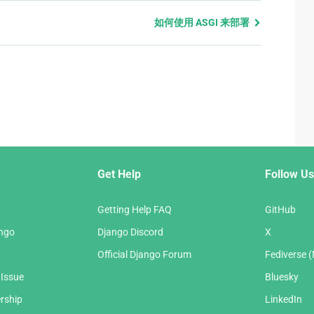
如何使用 ASGI 来部署
Get Help
Follow Us
Getting Help FAQ
GitHub
ango
Django Discord
X
Official Django Forum
Fediverse 
 Issue
Bluesky
rship
LinkedIn