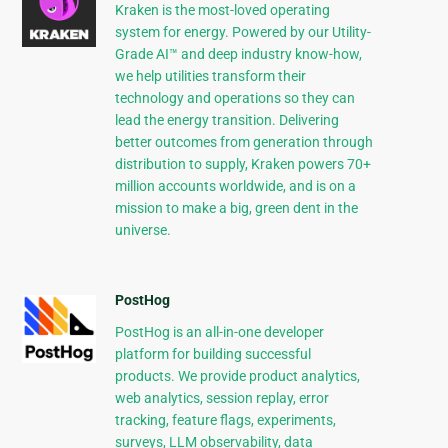
Kraken is the most-loved operating
system for energy. Powered by our Utility-
Grade AI™ and deep industry know-how,
we help utilities transform their
technology and operations so they can
lead the energy transition. Delivering
better outcomes from generation through
distribution to supply, Kraken powers 70+
million accounts worldwide, and is on a
mission to make a big, green dent in the
universe.
PostHog
PostHog is an all-in-one developer
platform for building successful
products. We provide product analytics,
web analytics, session replay, error
tracking, feature flags, experiments,
surveys, LLM observability, data