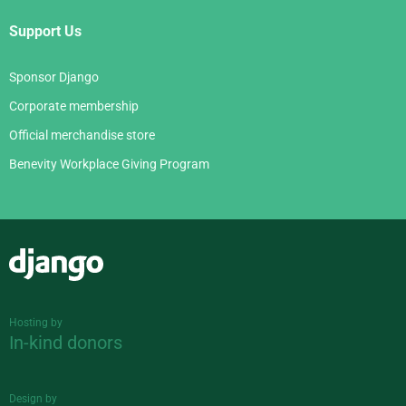
Support Us
Sponsor Django
Corporate membership
Official merchandise store
Benevity Workplace Giving Program
Django
Hosting by
In-kind donors
Design by