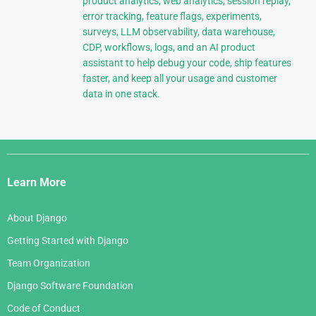
product analytics, web analytics, session replay,
error tracking, feature flags, experiments,
surveys, LLM observability, data warehouse,
CDP, workflows, logs, and an AI product
assistant to help debug your code, ship features
faster, and keep all your usage and customer
data in one stack.
Django
Links
Learn More
About Django
Getting Started with Django
Team Organization
Django Software Foundation
Code of Conduct