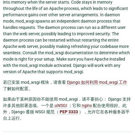
into memory when the server starts. Code stays in memory
throughout the life of an Apache process, which leads to significant
performance gains over other server arrangements. In daemon
mode, mod_wsgi spawns an independent daemon process that
handles requests. The daemon process can run as a different user
than the web server, possibly leading to improved security. The
daemon process can be restarted without restarting the entire
Apache web server, possibly making refreshing your codebase more
seamless. Consult the mod_wsgi documentation to determine which
mode is right for your setup. Make sure you have Apache installed
with the mod_wsgi module activated. Django will work with any
version of Apache that supports mod_wsgi.
若已安装 mod_wsgi 模块，请查看
Django 如何利用 mod_wsgi 工作
了解如何配置。
如果由于某种原因你不能使用 mod_wsgi，请不要担心： Django 支持
许多其他部署选项。一个是
uWSGI
；它和
nginx
配合使用很好。此
外，Django 遵循 WSGI 规范（
PEP 3333
），允许它在各种服务器平
台上运行。