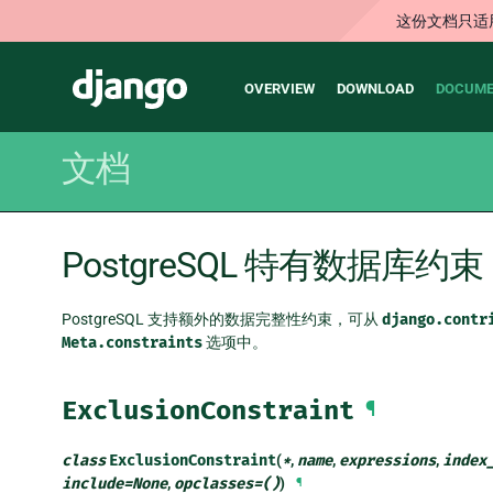
这份文档只适
Main
Django
OVERVIEW
DOWNLOAD
DOCUME
navigation
文档
PostgreSQL 特有数据库约束
PostgreSQL 支持额外的数据完整性约束，可从
django.contr
Meta.constraints
选项中。
ExclusionConstraint
¶
class
ExclusionConstraint
(
*
,
name
,
expressions
,
index
include
=
None
,
opclasses
=
()
)
¶