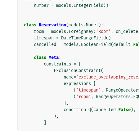
number
=
models
.
IntegerField
()
class
Reservation
(
models
.
Model
):
room
=
models
.
ForeignKey
(
'Room'
,
on_delete
timespan
=
DateTimeRangeField
()
cancelled
=
models
.
BooleanField
(
default
=
Fa
class
Meta
:
constraints
=
[
ExclusionConstraint
(
name
=
'exclude_overlapping_rese
expressions
=
[
(
'timespan'
,
RangeOperator
(
'room'
,
RangeOperators
.
EQ
],
condition
=
Q
(
cancelled
=
False
),
),
]