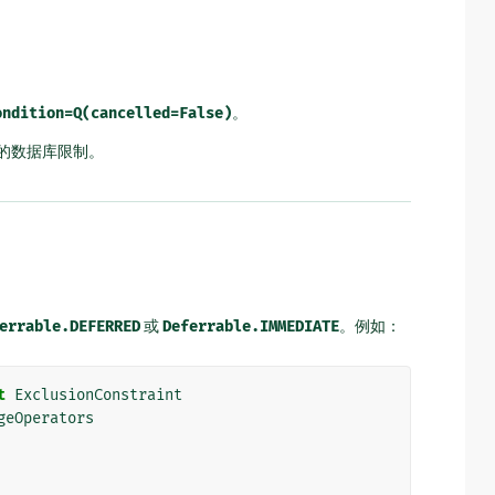
ondition=Q(cancelled=False)
。
的数据库限制。
errable.DEFERRED
或
Deferrable.IMMEDIATE
。例如：
t
ExclusionConstraint
geOperators