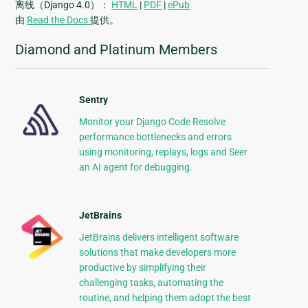
离线（Django 4.0）：
HTML
|
PDF
|
ePub
由
Read the Docs
提供。
Diamond and Platinum Members
Sentry
Monitor your Django Code Resolve
performance bottlenecks and errors
using monitoring, replays, logs and Seer
an AI agent for debugging.
JetBrains
JetBrains delivers intelligent software
solutions that make developers more
productive by simplifying their
challenging tasks, automating the
routine, and helping them adopt the best