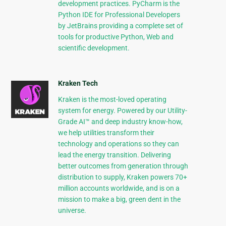
development practices. PyCharm is the
Python IDE for Professional Developers
by JetBrains providing a complete set of
tools for productive Python, Web and
scientific development.
Kraken Tech
Kraken is the most-loved operating
system for energy. Powered by our Utility-
Grade AI™ and deep industry know-how,
we help utilities transform their
technology and operations so they can
lead the energy transition. Delivering
better outcomes from generation through
distribution to supply, Kraken powers 70+
million accounts worldwide, and is on a
mission to make a big, green dent in the
universe.