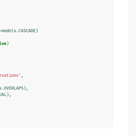
=
models
.
CASCADE
)
lse
)
rvations'
,
s
.
OVERLAPS
),
UAL
),