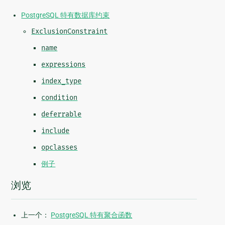
PostgreSQL 特有数据库约束
ExclusionConstraint
name
expressions
index_type
condition
deferrable
include
opclasses
例子
浏览
上一个：
PostgreSQL 特有聚合函数