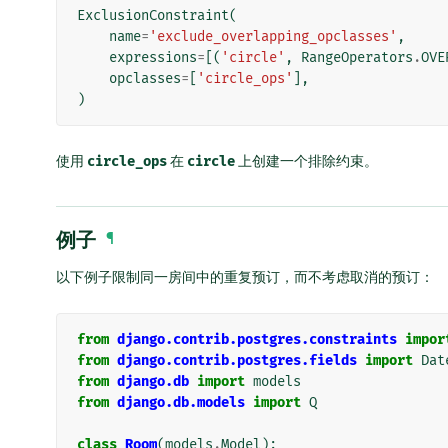
ExclusionConstraint
(
name
=
'exclude_overlapping_opclasses'
,
expressions
=
[(
'circle'
,
RangeOperators
.
OVE
opclasses
=
[
'circle_ops'
],
)
使用
circle_ops
在
circle
上创建一个排除约束。
例子
¶
以下例子限制同一房间中的重复预订，而不考虑取消的预订：
from
django.contrib.postgres.constraints
impor
from
django.contrib.postgres.fields
import
Dat
from
django.db
import
models
from
django.db.models
import
Q
class
Room
(
models
.
Model
):