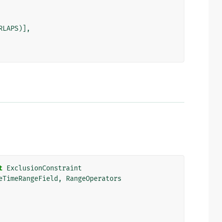
RLAPS
)],
t
ExclusionConstraint
eTimeRangeField
,
RangeOperators