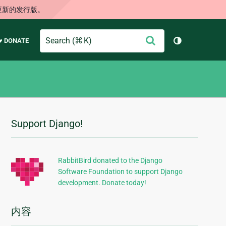
更新的发行版。
Search
提
♥ DONATE
切换主题（
交
Support Django!
附
加
信
RabbitBird donated to the Django
Software Foundation to support Django
息
development. Donate today!
内容