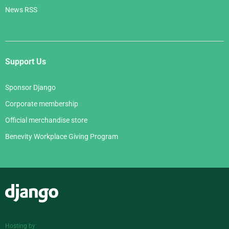
News RSS
Support Us
Sponsor Django
Corporate membership
Official merchandise store
Benevity Workplace Giving Program
Django
Hosting by