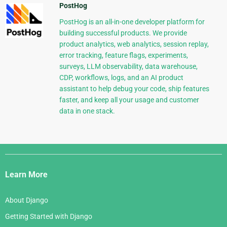
PostHog
PostHog is an all-in-one developer platform for
building successful products. We provide
product analytics, web analytics, session replay,
error tracking, feature flags, experiments,
surveys, LLM observability, data warehouse,
CDP, workflows, logs, and an AI product
assistant to help debug your code, ship features
faster, and keep all your usage and customer
data in one stack.
Django
Links
Learn More
About Django
Getting Started with Django