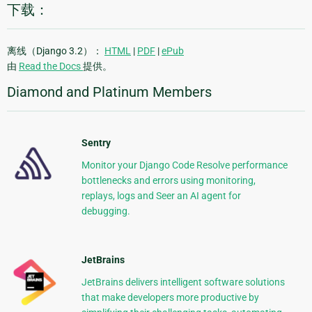
下载：
离线（Django 3.2）：
HTML
|
PDF
|
ePub
由
Read the Docs
提供。
Diamond and Platinum Members
Sentry
Monitor your Django Code Resolve performance
bottlenecks and errors using monitoring,
replays, logs and Seer an AI agent for
debugging.
JetBrains
JetBrains delivers intelligent software solutions
that make developers more productive by