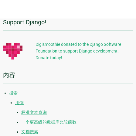
page
Support Django!
附
加
信
Digismoothie donated to the Django Software
Foundation to support Django development.
息
Donate today!
内容
搜索
用例
标准文本查询
一个更高级的数据库比较函数
文档搜索