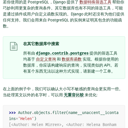
若你使用的是 PostgreSQL，Django 提供了
数据特殊筛选工具
帮助你
巧妙利用更复杂的查询条件。其它数据库也有不同的筛选工具，可能
是通过插件或用户自定义函数实现的。Django 此时还没有为他们提供
任何支持。我们会用来自 PostgreSQL 的实例来证明其包含的功能函
数。
在其它数据库中搜索
所有由
django.contrib.postgres
提供的筛选工具
均基于
自定义查询
和
数据库函数
实现。根据你使用的
数据库，你应该构建响应的查询，实现类似的 API。若
有某个东西无法以这种方式实现，请新建一个工单。
在上面的例子中，我们可以确认大小写不敏感的查询会更实用一些。
当处理英文以外的名字时，可以用
无重音比较
来优化:
>>> 
Author
.
objects
.
filter
(
name__unaccent__iconta
ins
=
'Helen'
)
[<Author: Helen Mirren>, <Author: Helena Bonham 