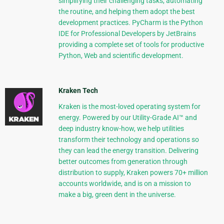
simplifying their challenging tasks, automating
the routine, and helping them adopt the best
development practices. PyCharm is the Python
IDE for Professional Developers by JetBrains
providing a complete set of tools for productive
Python, Web and scientific development.
Kraken Tech
Kraken is the most-loved operating system for
energy. Powered by our Utility-Grade AI™ and
deep industry know-how, we help utilities
transform their technology and operations so
they can lead the energy transition. Delivering
better outcomes from generation through
distribution to supply, Kraken powers 70+ million
accounts worldwide, and is on a mission to
make a big, green dent in the universe.