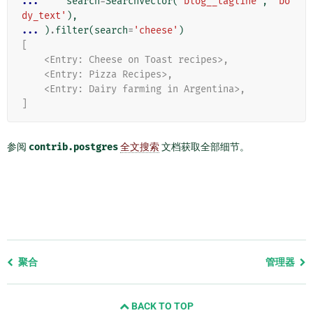
... 
search
=
SearchVector
(
'blog__tagline'
,
'bo
dy_text'
),
... 
)
.
filter
(
search
=
'cheese'
)
[
    <Entry: Cheese on Toast recipes>,
    <Entry: Pizza Recipes>,
    <Entry: Dairy farming in Argentina>,
]
参阅
contrib.postgres
全文搜索
文档获取全部细节。
Previous
聚合
管理器
page
and
BACK TO TOP
next