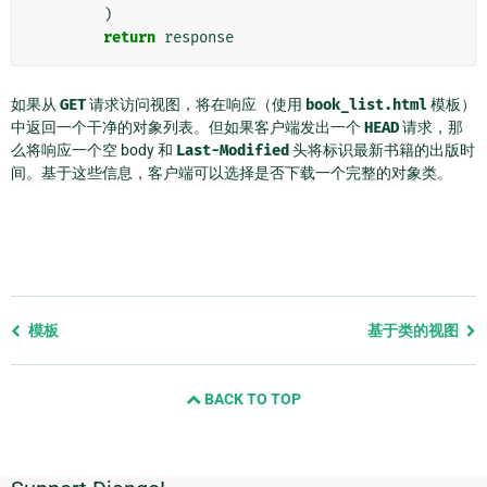
)
return
response
如果从
GET
请求访问视图，将在响应（使用
book_list.html
模板）
中返回一个干净的对象列表。但如果客户端发出一个
HEAD
请求，那
么将响应一个空 body 和
Last-Modified
头将标识最新书籍的出版时
间。基于这些信息，客户端可以选择是否下载一个完整的对象类。
Previous
模板
基于类的视图
page
and
BACK TO TOP
next
page