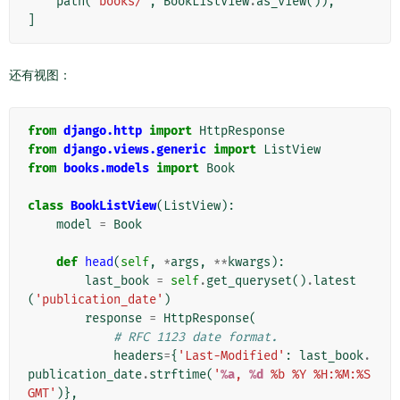
path
(
'books/'
,
BookListView
.
as_view
()),
]
还有视图：
from
django.http
import
HttpResponse
from
django.views.generic
import
ListView
from
books.models
import
Book
class
BookListView
(
ListView
):
model
=
Book
def
head
(
self
,
*
args
,
**
kwargs
):
last_book
=
self
.
get_queryset
()
.
latest
(
'publication_date'
)
response
=
HttpResponse
(
# RFC 1123 date format.
headers
=
{
'Last-Modified'
:
last_book
.
publication_date
.
strftime
(
'
%a
, 
%d
 %b %Y %H:%M:%S 
GMT'
)},