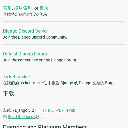
索引
,
模块索引
, or
目录
查找特定信息时比较容易
Django Discord Server
Join the Django Discord Community.
Official Django Forum
Join the community on the Django Forum.
Ticket tracker
在我们的 `ticket tracker`_ 中报告 Django 或 Django 文档的 Bug。
下载：
离线（Django 3.2）：
HTML
|
PDF
|
ePub
由
Read the Docs
提供。
Diamond and Platinum Members