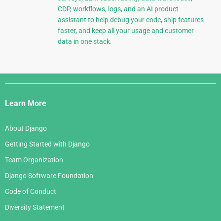
CDP, workflows, logs, and an AI product
assistant to help debug your code, ship features
faster, and keep all your usage and customer
data in one stack.
Django
Links
Learn More
About Django
Getting Started with Django
Team Organization
Django Software Foundation
Code of Conduct
Diversity Statement