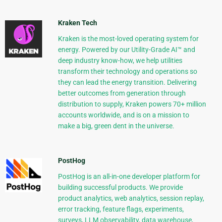
Kraken Tech
Kraken is the most-loved operating system for
energy. Powered by our Utility-Grade AI™ and
deep industry know-how, we help utilities
transform their technology and operations so
they can lead the energy transition. Delivering
better outcomes from generation through
distribution to supply, Kraken powers 70+ million
accounts worldwide, and is on a mission to
make a big, green dent in the universe.
PostHog
PostHog is an all-in-one developer platform for
building successful products. We provide
product analytics, web analytics, session replay,
error tracking, feature flags, experiments,
surveys, LLM observability, data warehouse,