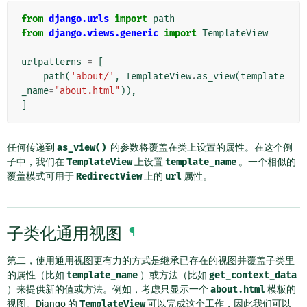
from
django.urls
import
path
from
django.views.generic
import
TemplateView
urlpatterns
=
[
path
(
'about/'
,
TemplateView
.
as_view
(
template
_name
=
"about.html"
)),
]
任何传递到
as_view()
的参数将覆盖在类上设置的属性。在这个例
子中，我们在
TemplateView
上设置
template_name
。一个相似的
覆盖模式可用于
RedirectView
上的
url
属性。
子类化通用视图
¶
第二，使用通用视图更有力的方式是继承已存在的视图并覆盖子类里
的属性（比如
template_name
）或方法（比如
get_context_data
）来提供新的值或方法。例如，考虑只显示一个
about.html
模板的
视图。Django 的
TemplateView
可以完成这个工作，因此我们可以