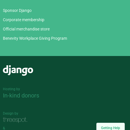
Sponsor Django
Corporate membership
Official merchandise store
Benevity Workplace Giving Program
Django
Hosting by
In-kind donors
Design by
Getting Help
&