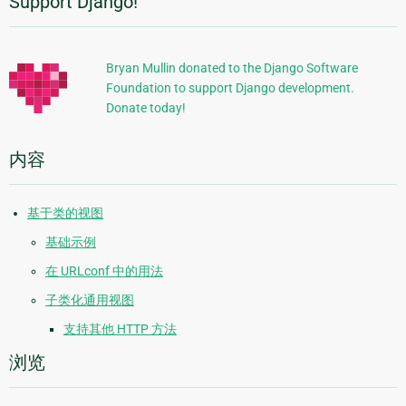
Support Django!
附
加
信
Bryan Mullin donated to the Django Software
Foundation to support Django development.
息
Donate today!
内容
基于类的视图
基础示例
在 URLconf 中的用法
子类化通用视图
支持其他 HTTP 方法
浏览