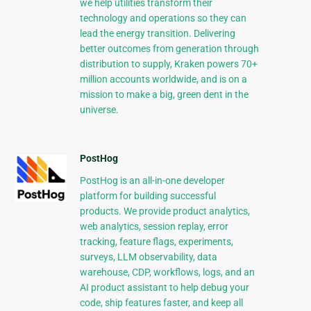
we help utilities transform their
technology and operations so they can
lead the energy transition. Delivering
better outcomes from generation through
distribution to supply, Kraken powers 70+
million accounts worldwide, and is on a
mission to make a big, green dent in the
universe.
PostHog
PostHog is an all-in-one developer
platform for building successful
products. We provide product analytics,
web analytics, session replay, error
tracking, feature flags, experiments,
surveys, LLM observability, data
warehouse, CDP, workflows, logs, and an
AI product assistant to help debug your
code, ship features faster, and keep all