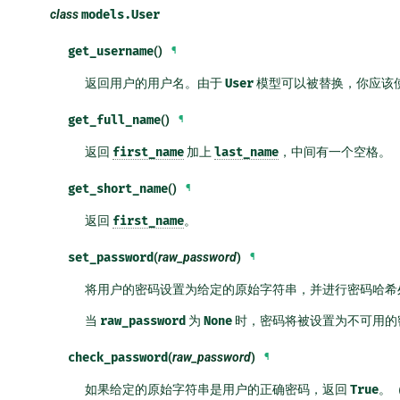
class
models.
User
get_username
()
¶
返回用户的用户名。由于
User
模型可以被替换，你应该
get_full_name
()
¶
返回
first_name
加上
last_name
，中间有一个空格。
get_short_name
()
¶
返回
first_name
。
set_password
(
raw_password
)
¶
将用户的密码设置为给定的原始字符串，并进行密码哈希
当
raw_password
为
None
时，密码将被设置为不可用的
check_password
(
raw_password
)
¶
如果给定的原始字符串是用户的正确密码，返回
True
。