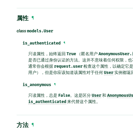
属性
¶
class
models.
User
is_authenticated
¶
只读属性，始终返回
True
（匿名用户
AnonymousUser.
是否已通过身份认证的方法。这并不意味着任何权限，也
通常你会根据
request.user
检查这个属性，以确定它
用户），但是你应该知道该属性对于任何
User
实例都返
is_anonymous
¶
只读属性，总是
False
。这是区分
User
和
AnonymousU
is_authenticated
来代替这个属性。
方法
¶