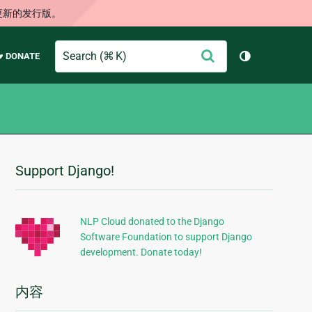
更新的发行版。
Search
提
♥ DONATE
切换主题（
交
Support Django!
附
加
信
NLP Cloud donated to the Django
Software Foundation to support Django
息
development. Donate today!
内容