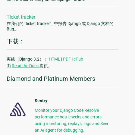
Ticket tracker
在我们的 `ticket tracker`_ 中报告 Django 或 Django 文档的
Bug。
下载：
离线（Django 3.2）：
HTML
|
PDF
|
ePub
由
Read the Docs
提供。
Diamond and Platinum Members
Sentry
Monitor your Django Code Resolve
performance bottlenecks and errors
using monitoring, replays, logs and Seer
an AI agent for debugging.