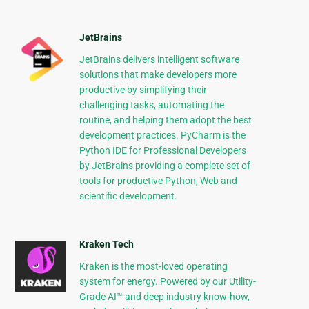
JetBrains
JetBrains delivers intelligent software
solutions that make developers more
productive by simplifying their
challenging tasks, automating the
routine, and helping them adopt the best
development practices. PyCharm is the
Python IDE for Professional Developers
by JetBrains providing a complete set of
tools for productive Python, Web and
scientific development.
Kraken Tech
Kraken is the most-loved operating
system for energy. Powered by our Utility-
Grade AI™ and deep industry know-how,