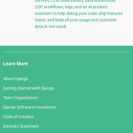
surveys, LLM observability, data warehouse,
CDP, workflows, logs, and an AI product
assistant to help debug your code, ship features
faster, and keep all your usage and customer
data in one stack.
Django
Links
Learn More
About Django
Getting Started with Django
Team Organization
Django Software Foundation
Code of Conduct
Diversity Statement