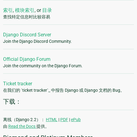
索引
,
模块索引
, or
目录
查找特定信息时比较容易
Django Discord Server
Join the Django Discord Community.
Official Django Forum
Join the community on the Django Forum.
Ticket tracker
在我们的 `ticket tracker`_ 中报告 Django 或 Django 文档的 Bug。
下载：
离线（Django 2.2）：
HTML
|
PDF
|
ePub
由
Read the Docs
提供。