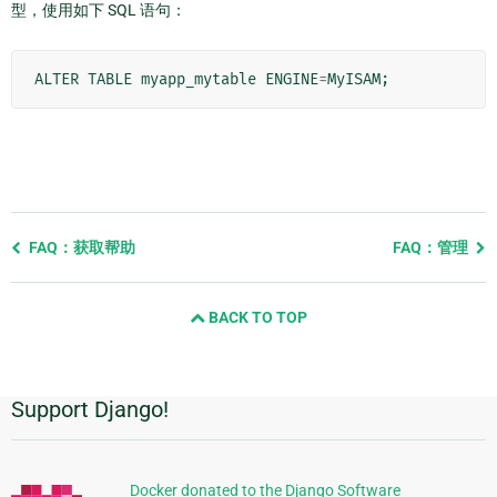
型，使用如下 SQL 语句：
ALTER
TABLE
myapp_mytable
ENGINE
=
MyISAM
;
Previous
FAQ：获取帮助
FAQ：管理
page
and
BACK TO TOP
next
page
Support Django!
附
加
信
Docker donated to the Django Software