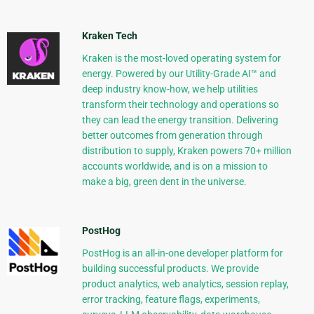
Kraken Tech
Kraken is the most-loved operating system for
energy. Powered by our Utility-Grade AI™ and
deep industry know-how, we help utilities
transform their technology and operations so
they can lead the energy transition. Delivering
better outcomes from generation through
distribution to supply, Kraken powers 70+ million
accounts worldwide, and is on a mission to
make a big, green dent in the universe.
PostHog
PostHog is an all-in-one developer platform for
building successful products. We provide
product analytics, web analytics, session replay,
error tracking, feature flags, experiments,