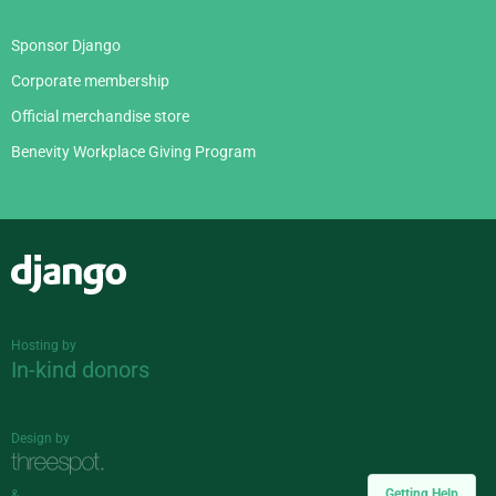
Sponsor Django
Corporate membership
Official merchandise store
Benevity Workplace Giving Program
Django
Hosting by
In-kind donors
Design by
Getting Help
&