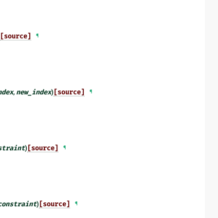
[source]
¶
ndex
,
new_index
)
[source]
¶
straint
)
[source]
¶
constraint
)
[source]
¶