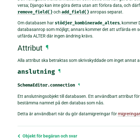
versa; Django kan inte göra detta utan att förlora data, och därf
remove_field()
och
add_field()
anropas separat.
Om databasen har
stödjer_kombinerade_alters
, kommer D
databasanrop som möjligt; annars kommer det att utfärda en se
utfärda ALTER där ingen ändring krävs.
Attribut
¶
Alla attribut ska betraktas som skrivskyddade om inget annat 
anslutning
¶
SchemaEditor.
connection
¶
Ett anslutningsobjekt till databasen. Ett användbart attribut fö
bestämma namnet på den databas som nås.
Detta är användbart när du gör datamigreringar för
migreringar
Föregående
Objekt för begäran och svar