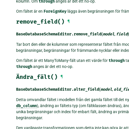
kolumn. Om
through
anges är det ett no-op.
Om fältet är en
ForeignKey
läggs även begränsningen för främ
remove_field()
¶
BaseDatabaseSchemaEditor.
remove_field
(
model
,
field
)
Tar bort den eller de kolumner som representerar fältet från mo
begränsningar, begränsningar för främmande nycklar eller index
Om fältet är ett ManyToMany-fält utan ett värde för
through
ta
through
anges är det ett no-op.
Ändra_fält()
¶
BaseDatabaseSchemaEditor.
alter_field
(
model
,
old_fi
Detta omvandlar fältet i modellen från det gamla fältet till det
db_column
), ändring av fältets typ (om fältklassen ändras), än
unika begränsningar och index för enbart fält, ändring av prim
begränsningar.
Den vanligaste transformationen som detta inte kan göra är at