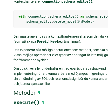
kontexthanteraren
connection.schema_editor()
:
with
connection
.
schema_editor
()
as
schema_edit
schema_editor
.
delete_model
(
MyModel
)
Den måste användas via kontexthanteraren eftersom den då ka
(som att skapa
ForeignKey
-begränsningar).
Den exponerar alla möjliga operationer som metoder, som ska anr
Vissa möjliga operationer eller typer av ändringar är inte möjlig
för främmande nycklar.
Om du skriver eller underhåller en tredjeparts databasbackend 
implementering för att kunna arbeta med Djangos migreringsfunkt
sin användning av SQL och relationsdesign bör du kunna unde
och justera syntaxen lite.
Metoder
¶
execute()
¶