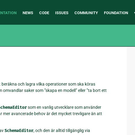
NTATION
NEWS
CODE
ISSUES
COMMUNITY
FOUNDATION
tt beräkna och lagra vilka operationer som ska köras
 omvandlar saker som ”skapa en modell” eller ”ta bort ett
SchemaEditor
som en vanlig utvecklare som använder
har mer avancerade behov är det mycket trevligare än att
 av
SchemaEditor
, och den är alltid tillgänglig via