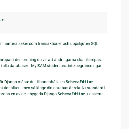
or
:
n hantera saker som transaktioner och uppskjuten SQL
opas i den ordning du vill att ändringarna ska tillämpas.
a i alla databaser - MyISAM stöder t.ex. inte begränsningar
för Django måste du tillhandahålla en
SchemaEditor
-
ionalitet - men så länge din databas är relativt standard i
rordna en av de inbyggda Django
SchemaEditor
-klasserna