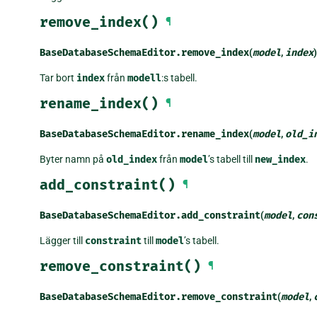
remove_index()
¶
BaseDatabaseSchemaEditor.
remove_index
(
model
,
index
)
Tar bort
index
från
modell
:s tabell.
rename_index()
¶
BaseDatabaseSchemaEditor.
rename_index
(
model
,
old_i
Byter namn på
old_index
från
model
’s tabell till
new_index
.
add_constraint()
¶
BaseDatabaseSchemaEditor.
add_constraint
(
model
,
con
Lägger till
constraint
till
model
’s tabell.
remove_constraint()
¶
BaseDatabaseSchemaEditor.
remove_constraint
(
model
,