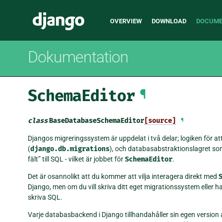
Main
Django
OVERVIEW
DOWNLOAD
DOCUME
navigation
Dokumentation
SchemaEditor
¶
class
BaseDatabaseSchemaEditor
[source]
¶
Djangos migreringssystem är uppdelat i två delar; logiken för a
(
django.db.migrations
), och databasabstraktionslagret som
fält” till SQL - vilket är jobbet för
SchemaEditor
.
Det är osannolikt att du kommer att vilja interagera direkt med
Django, men om du vill skriva ditt eget migrationssystem eller 
skriva SQL.
Varje databasbackend i Django tillhandahåller sin egen version