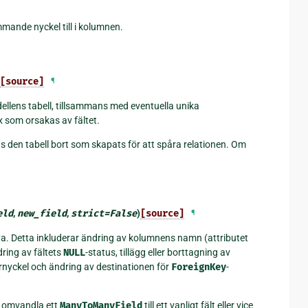
mande nyckel till i kolumnen.
[source]
¶
dellens tabell, tillsammans med eventuella unika
 som orsakas av fältet.
s den tabell bort som skapats för att spåra relationen. Om
eld
,
new_field
,
strict
=
False
)
[source]
¶
 nya. Detta inkluderar ändring av kolumnens namn (attributet
dring av fältets
NULL
-status, tillägg eller borttagning av
ärnyckel och ändring av destinationen för
ForeignKey
-
t omvandla ett
ManyToManyField
till ett vanligt fält eller vice