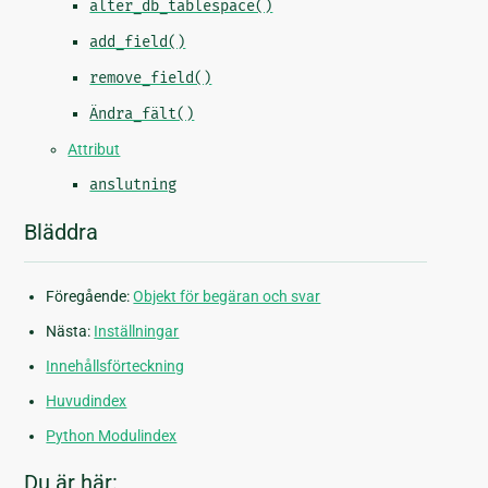
alter_db_tablespace()
add_field()
remove_field()
Ändra_fält()
Attribut
anslutning
Bläddra
Föregående:
Objekt för begäran och svar
Nästa:
Inställningar
Innehållsförteckning
Huvudindex
Python Modulindex
Du är här: