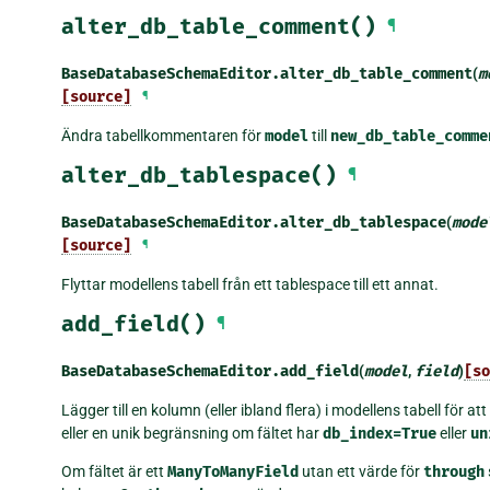
alter_db_table_comment()
¶
BaseDatabaseSchemaEditor.
alter_db_table_comment
(
m
[source]
¶
Ändra tabellkommentaren för
model
till
new_db_table_comme
alter_db_tablespace()
¶
BaseDatabaseSchemaEditor.
alter_db_tablespace
(
mode
[source]
¶
Flyttar modellens tabell från ett tablespace till ett annat.
add_field()
¶
BaseDatabaseSchemaEditor.
add_field
(
model
,
field
)
[so
Lägger till en kolumn (eller ibland flera) i modellens tabell för a
eller en unik begränsning om fältet har
db_index=True
eller
un
Om fältet är ett
ManyToManyField
utan ett värde för
through