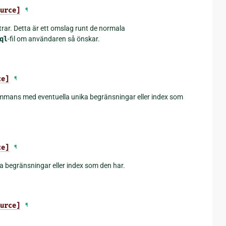
urce]
¶
rar. Detta är ett omslag runt de normala
ql
-fil om användaren så önskar.
ce]
¶
sammans med eventuella unika begränsningar eller index som
ce]
¶
a begränsningar eller index som den har.
urce]
¶