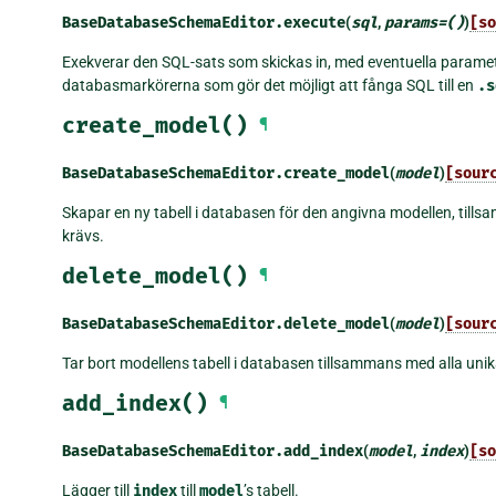
BaseDatabaseSchemaEditor.
execute
(
sql
,
params
=
()
)
[so
Exekverar den SQL-sats som skickas in, med eventuella paramet
databasmarkörerna som gör det möjligt att fånga SQL till en
.s
create_model()
¶
BaseDatabaseSchemaEditor.
create_model
(
model
)
[sour
Skapar en ny tabell i databasen för den angivna modellen, till
krävs.
delete_model()
¶
BaseDatabaseSchemaEditor.
delete_model
(
model
)
[sour
Tar bort modellens tabell i databasen tillsammans med alla unik
add_index()
¶
BaseDatabaseSchemaEditor.
add_index
(
model
,
index
)
[so
Lägger till
index
till
model
’s tabell.