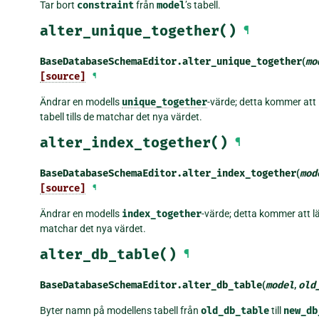
Tar bort
constraint
från
model
’s tabell.
alter_unique_together()
¶
BaseDatabaseSchemaEditor.
alter_unique_together
(
mo
[source]
¶
Ändrar en modells
unique_together
-värde; detta kommer att l
tabell tills de matchar det nya värdet.
alter_index_together()
¶
BaseDatabaseSchemaEditor.
alter_index_together
(
mod
[source]
¶
Ändrar en modells
index_together
-värde; detta kommer att läg
matchar det nya värdet.
alter_db_table()
¶
BaseDatabaseSchemaEditor.
alter_db_table
(
model
,
old
Byter namn på modellens tabell från
old_db_table
till
new_db