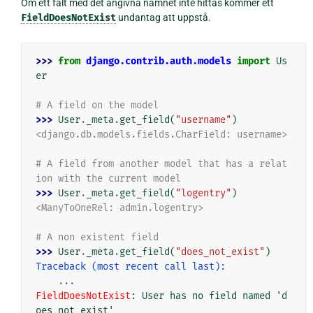
Om ett fält med det angivna namnet inte hittas kommer ett
FieldDoesNotExist
undantag att uppstå.
>>> 
from
django.contrib.auth.models
import
Us
er
# A field on the model
>>> 
User
.
_meta
.
get_field
(
"username"
)
<django.db.models.fields.CharField: username>
# A field from another model that has a relat
ion with the current model
>>> 
User
.
_meta
.
get_field
(
"logentry"
)
<ManyToOneRel: admin.logentry>
# A non existent field
>>> 
User
.
_meta
.
get_field
(
"does_not_exist"
)
Traceback (most recent call last):
...
FieldDoesNotExist
: 
User has no field named 'd
oes_not_exist'