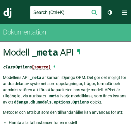
Search
M
Skicka
Django
Växla tem
Dokumentation
Modell
_meta
API
¶
class
Options
[source]
¶
Modellens API
_meta
är kärnan i Django ORM. Det gör det möjligt för
andra delar av systemet som uppslagningar, frågor, formulär och
administratören att förstå kapaciteten hos varje modell. API:et är
tillgängligt via attributet
_meta
i varje modellklass, som är en instans
av ett
django.db.models.options.Options
-objekt.
Metoder och attribut som den tillhandahåller kan användas för att:
Hämta alla fältinstanser för en modell