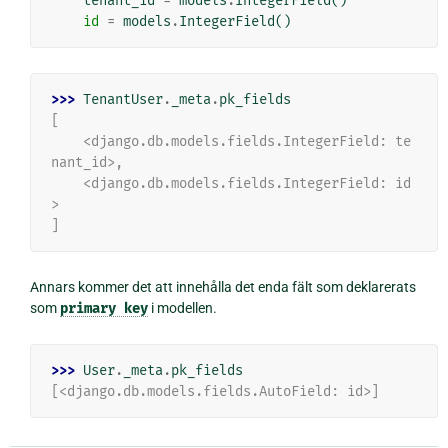
tenant_id
=
models
.
IntegerField
()
id
=
models
.
IntegerField
()
>>> 
TenantUser
.
_meta
.
pk_fields
[
    <django.db.models.fields.IntegerField: te
nant_id>,
    <django.db.models.fields.IntegerField: id
>
]
Annars kommer det att innehålla det enda fält som deklarerats
som
primary
key
i modellen.
>>> 
User
.
_meta
.
pk_fields
[<django.db.models.fields.AutoField: id>]