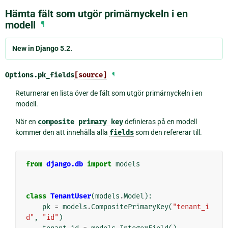
Hämta fält som utgör primärnyckeln i en
modell
¶
New in Django 5.2.
Options.
pk_fields
[source]
¶
Returnerar en lista över de fält som utgör primärnyckeln i en
modell.
När en
composite
primary
key
definieras på en modell
kommer den att innehålla alla
fields
som den refererar till.
from
django.db
import
models
class
TenantUser
(
models
.
Model
):
pk
=
models
.
CompositePrimaryKey
(
"tenant_i
d"
,
"id"
)