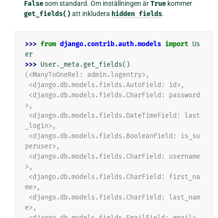
False
som standard. Om inställningen är
True
kommer
get_fields()
att inkludera
hidden
fields
.
>>> 
from
django.contrib.auth.models
import
Us
er
>>> 
User
.
_meta
.
get_fields
()
(<ManyToOneRel: admin.logentry>,
 <django.db.models.fields.AutoField: id>,
 <django.db.models.fields.CharField: password
>,
 <django.db.models.fields.DateTimeField: last
_login>,
 <django.db.models.fields.BooleanField: is_su
peruser>,
 <django.db.models.fields.CharField: username
>,
 <django.db.models.fields.CharField: first_na
me>,
 <django.db.models.fields.CharField: last_nam
e>,
 <django.db.models.fields.EmailField: email>,