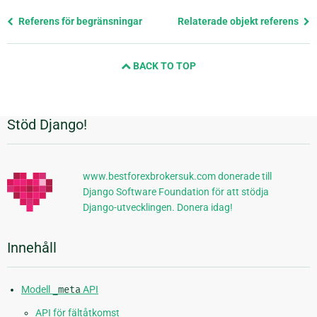
Föregående
Referens för begränsningar
Relaterade objekt referens
sida
och
BACK TO TOP
nästa
sida
Stöd Django!
Ytterligare
information
www.bestforexbrokersuk.com donerade till
Django Software Foundation för att stödja
Django-utvecklingen. Donera idag!
Innehåll
Modell
_meta
API
API för fältåtkomst