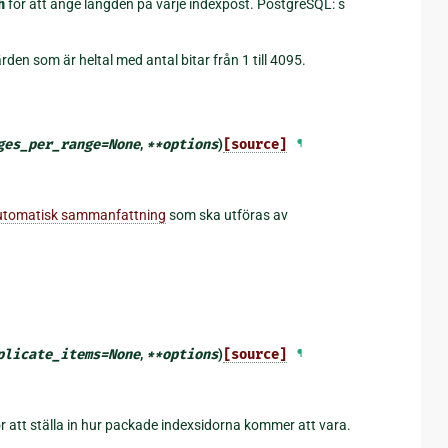
h
för att ange längden på varje indexpost. PostgreSQL: s
värden som är heltal med antal bitar från 1 till 4095.
ges_per_range
=
None
,
**
options
)
[source]
¶
utomatisk sammanfattning
som ska utföras av
plicate_items
=
None
,
**
options
)
[source]
¶
r att ställa in hur packade indexsidorna kommer att vara.