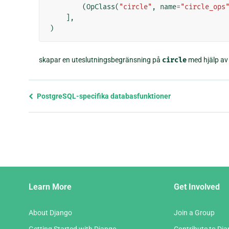
(
OpClass
(
"circle"
,
name
=
"circle_ops
],
)
skapar en uteslutningsbegränsning på
circle
med hjälp a
Föregående
PostgreSQL-specifika databasfunktioner
sida
och
nästa
sida
Django
Learn More
Get Involved
Links
About Django
Join a Group