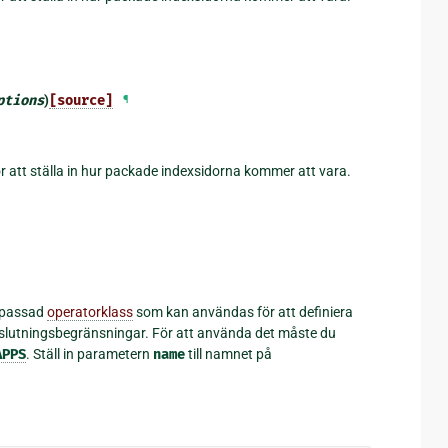
ptions
)
[source]
¶
r att ställa in hur packade indexsidorna kommer att vara.
npassad
operatorklass
som kan användas för att definiera
uteslutningsbegränsningar. För att använda det måste du
APPS
. Ställ in parametern
name
till namnet på