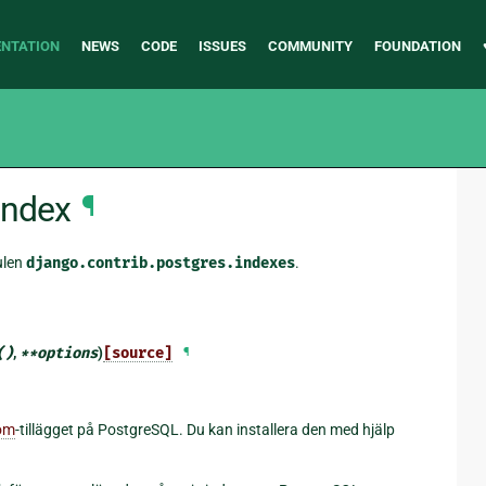
NTATION
NEWS
CODE
ISSUES
COMMUNITY
FOUNDATION
index
¶
ulen
django.contrib.postgres.indexes
.
()
,
**
options
)
[source]
¶
om
-tillägget på PostgreSQL. Du kan installera den med hjälp