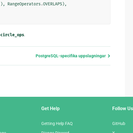
"
),
RangeOperators
.
OVERLAPS
),
v
circle_ops
.
PostgreSQL-specifika uppslagningar
Get Help
Follow Us
Getting Help FAQ
GitHub