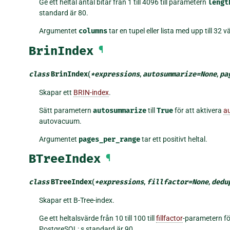
Ge ett heltal antal bitar från 1 till 4096 till parametern
lengt
standard är 80.
Argumentet
columns
tar en tupel eller lista med upp till 32 
BrinIndex
¶
class
BrinIndex
(
*
expressions
,
autosummarize
=
None
,
pa
Skapar ett
BRIN-index
.
Sätt parametern
autosummarize
till
True
för att aktivera
a
autovacuum.
Argumentet
pages_per_range
tar ett positivt heltal.
BTreeIndex
¶
class
BTreeIndex
(
*
expressions
,
fillfactor
=
None
,
dedu
Skapar ett B-Tree-index.
Ge ett heltalsvärde från 10 till 100 till
fillfactor
-parametern fö
PostgreSQL: s standard är 90.