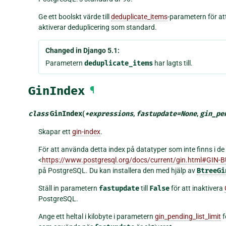
Ge ett boolskt värde till
deduplicate_items
-parametern för at
aktiverar deduplicering som standard.
Changed in Django 5.1:
Parametern
deduplicate_items
har lagts till.
GinIndex
¶
class
GinIndex
(
*
expressions
,
fastupdate
=
None
,
gin_pe
Skapar ett
gin-index
.
För att använda detta index på datatyper som inte finns i d
<
https://www.postgresql.org/docs/current/gin.html#GIN
på PostgreSQL. Du kan installera den med hjälp av
BtreeGi
Ställ in parametern
fastupdate
till
False
för att inaktivera
PostgreSQL.
Ange ett heltal i kilobyte i parametern
gin_pending_list_limit
f