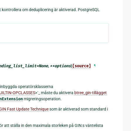
t kontrollera om deduplicering är aktiverad. PostgreSQL
nding_list_limit
=
None
,
**
options
)
[source]
¶
e inbyggda operatörsklasserna
-BUILTIN-OPCLASSES
>`_ måste du aktivera
btree_gin-tillägget
nExtension
migreringsoperation.
GIN Fast Update Technique
som är aktiverad som standard i
ör att ställa in den maximala storleken på GIN:s väntelista