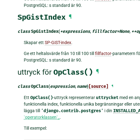
PostgreSQL: s standard är 90.
SpGistIndex
¶
class
SpGistIndex
(
*
expressions
,
fillfactor
=
None
,
**
o
Skapar ett
SP-GiST-index
.
Ge ett heltalsvärde från 10 till 100 till
fillfactor
-parametern fö
PostgreSQL: s standard är 90.
uttryck för
OpClass()
¶
class
OpClass
(
expression
,
name
)
[source]
¶
Ett
OpClass()
-uttryck representerar
uttrycket
med en a
funktionella index, funktionella unika begränsningar eller 
lägga till
'django.contrib.postgres'
i din
INSTALLED_
`operatorklassen`_
.
Till exempel: