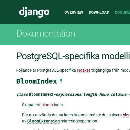
Main
Django
OVERVIEW
DOWNLOAD
DOCUME
navigation
Dokumentation
PostgreSQL-specifika modell
Följande är PostgreSQL-specifika
indexes
tillgängliga från mod
BloomIndex
¶
class
BloomIndex
(
*
expressions
,
length
=
None
,
columns
=
Skapar ett
bloom
-index.
För att använda denna indexåtkomst måste du aktivera
blo
av
BloomExtension
migreringsoperation.