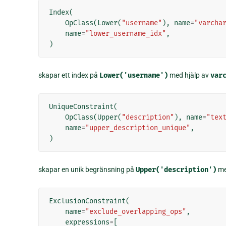
Index
(
OpClass
(
Lower
(
"username"
),
name
=
"varcha
name
=
"lower_username_idx"
,
)
skapar ett index på
Lower('username')
med hjälp av
var
UniqueConstraint
(
OpClass
(
Upper
(
"description"
),
name
=
"tex
name
=
"upper_description_unique"
,
)
skapar en unik begränsning på
Upper('description')
me
ExclusionConstraint
(
name
=
"exclude_overlapping_ops"
,
expressions
=
[