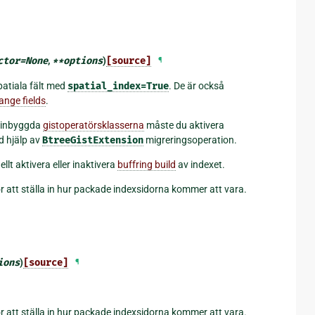
ctor
=
None
,
**
options
)
[source]
¶
patiala fält med
spatial_index=True
. De är också
ange fields
.
e inbyggda
gistoperatörsklasserna
måste du aktivera
d hjälp av
BtreeGistExtension
migreringsoperation.
llt aktivera eller inaktivera
buffring build
av indexet.
r att ställa in hur packade indexsidorna kommer att vara.
ions
)
[source]
¶
r att ställa in hur packade indexsidorna kommer att vara.