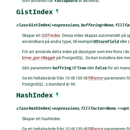
som används när
fastupdate
är aktiverat.
GistIndex
¶
class
GistIndex
(
*
expressions
,
buffering
=
None
,
fillfa
Skapar ett
GiST-index
. Dessa index skapas automatiskt på s
användbara på andra typer, till exempel
HStoreField
eller
r
För att använda detta index på datatyper som inte finns i d
btree_gist-tillägget
på PostgreSQL. Du kan installera den me
Sätt parametern
buffring
till
True
eller
False
för att manue
Ge ett heltalsvärde från 10 till 100 till
fillfactor
-parametern fö
PostgreSQL: s standard är 90.
HashIndex
¶
class
HashIndex
(
*
expressions
,
fillfactor
=
None
,
**
opt
Skapar ett hashindex.
Ge ett heltalsvärde från 10 till 100 till
fillfactor
-parametern fö