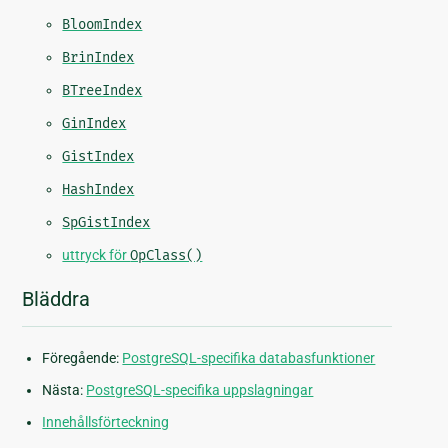
BloomIndex
BrinIndex
BTreeIndex
GinIndex
GistIndex
HashIndex
SpGistIndex
uttryck för
OpClass()
Bläddra
Föregående:
PostgreSQL-specifika databasfunktioner
Nästa:
PostgreSQL-specifika uppslagningar
Innehållsförteckning