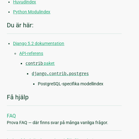
Huvudindex
Python Modulindex
Du är här:
Django 5.2 dokumentation
API-referens
contrib
paket
django.contrib.postgres
PostgreSQL-specifika modellindex
Få hjälp
FAQ
Prova FAQ — där finns svar på många vanliga frågor.