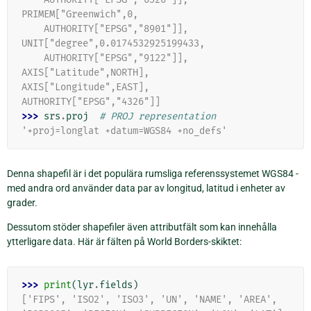
PRIMEM["Greenwich",0,
    AUTHORITY["EPSG","8901"]],
UNIT["degree",0.0174532925199433,
    AUTHORITY["EPSG","9122"]],
AXIS["Latitude",NORTH],
AXIS["Longitude",EAST],
AUTHORITY["EPSG","4326"]]
>>> 
srs
.
proj
# PROJ representation
'+proj=longlat +datum=WGS84 +no_defs'
Denna shapefil är i det populära rumsliga referenssystemet WGS84 -
med andra ord använder data par av longitud, latitud i enheter av
grader.
Dessutom stöder shapefiler även attributfält som kan innehålla
ytterligare data. Här är fälten på World Borders-skiktet:
>>> 
print
(
lyr
.
fields
)
['FIPS', 'ISO2', 'ISO3', 'UN', 'NAME', 'AREA', 