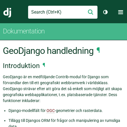
Search
M
Skicka
Django
Växla tem
Dokumentation
GeoDjango handledning
¶
Introduktion
¶
GeoDjango är en medföljande Contrib-modul för Django som
förvandlar den till ett geografiskt webbramverk i världsklass.
GeoDjango strävar efter att göra det så enkelt som möjligt att skapa
geografiska webbapplikationer, t.ex. platsbaserade tjänster. Dess
funktioner inkluderar:
Django-modellfält för
OGC
-geometrier och rasterdata.
Tillägg till Djangos ORM för frågor och manipulering av rumsliga
data.