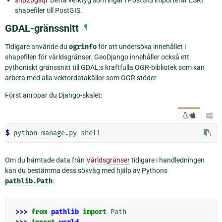
shp2pgsql
: Detta verktyg som ingår i PostGIS importerar ESRI
shapefiler till PostGIS.
GDAL-gränssnitt
¶
Tidigare använde du
ogrinfo
för att undersöka innehållet i
shapefilen för världsgränser. GeoDjango innehåller också ett
pythoniskt gränssnitt till GDAL:s kraftfulla OGR-bibliotek som kan
arbeta med alla vektordatakällor som OGR stöder.
Först anropar du Django-skalet:
/

$ 
python
manage.py
Om du hämtade data från
Världsgränser
tidigare i handledningen
kan du bestämma dess sökväg med hjälp av Pythons
pathlib.Path
:
>>> 
from
pathlib
import
Path