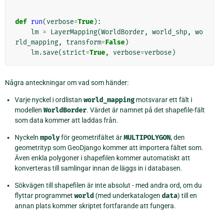
def
run
(
verbose
=
True
):
lm
=
LayerMapping
(
WorldBorder
,
world_shp
,
wo
rld_mapping
,
transform
=
False
)
lm
.
save
(
strict
=
True
,
verbose
=
verbose
)
Några anteckningar om vad som händer:
Varje nyckel i ordlistan
world_mapping
motsvarar ett fält i
modellen
WorldBorder
. Värdet är namnet på det shapefile-fält
som data kommer att laddas från.
Nyckeln
mpoly
för geometrifältet är
MULTIPOLYGON
, den
geometrityp som GeoDjango kommer att importera fältet som.
Även enkla polygoner i shapefilen kommer automatiskt att
konverteras till samlingar innan de läggs in i databasen.
Sökvägen till shapefilen är inte absolut - med andra ord, om du
flyttar programmet
world
(med underkatalogen
data
) till en
annan plats kommer skriptet fortfarande att fungera.