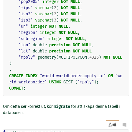
"pop2005"
integer
NOT
NULL
,
"fips"
varchar
(
2
)
NOT
NULL
,
"iso2"
varchar
(
2
)
NOT
NULL
,
"iso3"
varchar
(
3
)
NOT
NULL
,
"un"
integer
NOT
NULL
,
"region"
integer
NOT
NULL
,
"subregion"
integer
NOT
NULL
,
"lon"
double
precision
NOT
NULL
,
"lat"
double
precision
NOT
NULL
"mpoly"
geometry
(
MULTIPOLYGON
,
4326
)
NOT
NULL
)
;
CREATE
INDEX
"world_worldborder_mpoly_id"
ON
"wo
rld_worldborder"
USING
GIST
(
"mpoly"
);
COMMIT
;
Om detta ser korrekt ut, kör
migrate
för att skapa denna tabell i
databasen:
/
