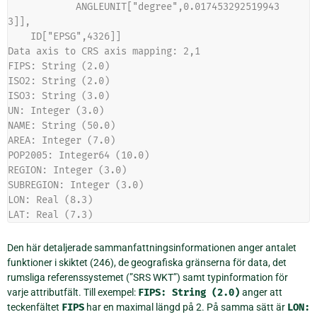
            ANGLEUNIT["degree",0.017453292519943
3]],
    ID["EPSG",4326]]
Data axis to CRS axis mapping: 2,1
FIPS: String (2.0)
ISO2: String (2.0)
ISO3: String (3.0)
UN: Integer (3.0)
NAME: String (50.0)
AREA: Integer (7.0)
POP2005: Integer64 (10.0)
REGION: Integer (3.0)
SUBREGION: Integer (3.0)
LON: Real (8.3)
LAT: Real (7.3)
Den här detaljerade sammanfattningsinformationen anger antalet
funktioner i skiktet (246), de geografiska gränserna för data, det
rumsliga referenssystemet (”SRS WKT”) samt typinformation för
varje attributfält. Till exempel:
FIPS:
String
(2.0)
anger att
teckenfältet
FIPS
har en maximal längd på 2. På samma sätt är
LON: