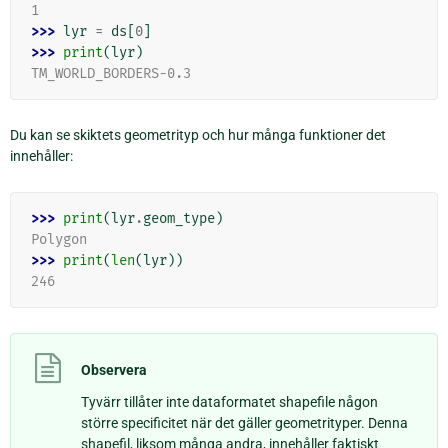
1
>>> 
lyr
=
ds
[
0
]
>>> 
print
(
lyr
)
TM_WORLD_BORDERS-0.3
Du kan se skiktets geometrityp och hur många funktioner det
innehåller:
>>> 
print
(
lyr
.
geom_type
)
Polygon
>>> 
print
(
len
(
lyr
))
246
Observera
Tyvärr tillåter inte dataformatet shapefile någon
större specificitet när det gäller geometrityper. Denna
shapefil, liksom många andra, innehåller faktiskt