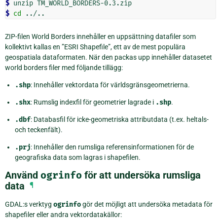
$ 
unzip
$ 
cd
ZIP-filen World Borders innehåller en uppsättning datafiler som
kollektivt kallas en ”ESRI Shapefile”, ett av de mest populära
geospatiala dataformaten. När den packas upp innehåller datasetet
world borders filer med följande tillägg:
.shp
: Innehåller vektordata för världsgränsgeometrierna.
.shx
: Rumslig indexfil för geometrier lagrade i
.shp
.
.dbf
: Databasfil för icke-geometriska attributdata (t.ex. heltals-
och teckenfält).
.prj
: Innehåller den rumsliga referensinformationen för de
geografiska data som lagras i shapefilen.
Använd
ogrinfo
för att undersöka rumsliga
data
¶
GDAL:s verktyg
ogrinfo
gör det möjligt att undersöka metadata för
shapefiler eller andra vektordatakällor: