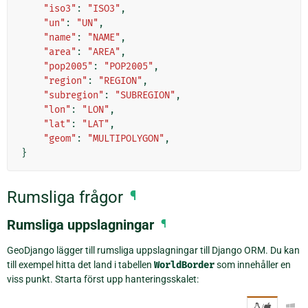
"iso3"
:
"ISO3"
,
"un"
:
"UN"
,
"name"
:
"NAME"
,
"area"
:
"AREA"
,
"pop2005"
:
"POP2005"
,
"region"
:
"REGION"
,
"subregion"
:
"SUBREGION"
,
"lon"
:
"LON"
,
"lat"
:
"LAT"
,
"geom"
:
"MULTIPOLYGON"
,
}
Rumsliga frågor
¶
Rumsliga uppslagningar
¶
GeoDjango lägger till rumsliga uppslagningar till Django ORM. Du kan
till exempel hitta det land i tabellen
WorldBorder
som innehåller en
viss punkt. Starta först upp hanteringsskalet:
/
