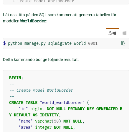
    + Create model WorldBorder
Låt oss titta på den SQL som kommer att generera tabellen för
modellen
WorldBorder
:
/

$ 
python
manage.py
sqlmigrate
world
0001
Detta kommando bör ge följande resultat:
BEGIN
;
--
-- Create model WorldBorder
--
CREATE
TABLE
"world_worldborder"
(
"id"
bigint
NOT
NULL
PRIMARY
KEY
GENERATED
B
Y
DEFAULT
AS
IDENTITY
,
"name"
varchar
(
50
)
NOT
NULL
,
"area"
integer
NOT
NULL
,