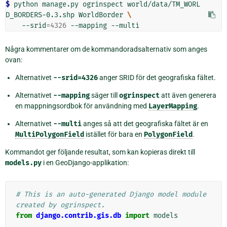
$ 
python
manage.py
ogrinspect
world/data/TM_WORL
D_BORDERS-0.3.shp
WorldBorder
\
--srid
=
4326
--mapping
Några kommentarer om de kommandoradsalternativ som anges
ovan:
Alternativet
--srid=4326
anger SRID för det geografiska fältet.
Alternativet
--mapping
säger till
ogrinspect
att även generera
en mappningsordbok för användning med
LayerMapping
.
Alternativet
--multi
anges så att det geografiska fältet är en
MultiPolygonField
istället för bara en
PolygonField
.
Kommandot ger följande resultat, som kan kopieras direkt till
models.py
i en GeoDjango-applikation:
# This is an auto-generated Django model module 
created by ogrinspect.
from
django.contrib.gis.db
import
models