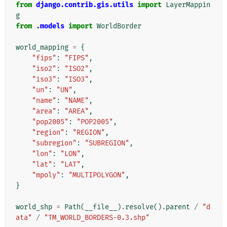
from
django.contrib.gis.utils
import
LayerMappin
g
from
.models
import
WorldBorder
world_mapping
=
{
"fips"
:
"FIPS"
,
"iso2"
:
"ISO2"
,
"iso3"
:
"ISO3"
,
"un"
:
"UN"
,
"name"
:
"NAME"
,
"area"
:
"AREA"
,
"pop2005"
:
"POP2005"
,
"region"
:
"REGION"
,
"subregion"
:
"SUBREGION"
,
"lon"
:
"LON"
,
"lat"
:
"LAT"
,
"mpoly"
:
"MULTIPOLYGON"
,
}
world_shp
=
Path
(
__file__
)
.
resolve
()
.
parent
/
"d
ata"
/
"TM_WORLD_BORDERS-0.3.shp"