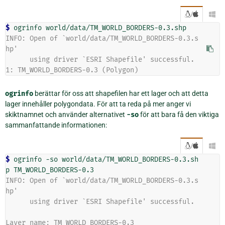
/

$ 
ogrinfo
INFO: Open of `world/data/TM_WORLD_BORDERS-0.3.s
hp'
      using driver `ESRI Shapefile' successful.
1: TM_WORLD_BORDERS-0.3 (Polygon)
ogrinfo
berättar för oss att shapefilen har ett lager och att detta
lager innehåller polygondata. För att ta reda på mer anger vi
skiktnamnet och använder alternativet
-so
för att bara få den viktiga
sammanfattande informationen:
/

$ 
ogrinfo
-so
world/data/TM_WORLD_BORDERS-0.3.sh
p
INFO: Open of `world/data/TM_WORLD_BORDERS-0.3.s
hp'
      using driver `ESRI Shapefile' successful.
Layer name: TM_WORLD_BORDERS-0.3