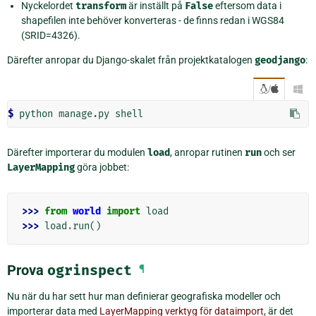
Nyckelordet
transform
är inställt på
False
eftersom data i
shapefilen inte behöver konverteras - de finns redan i WGS84
(SRID=4326).
Därefter anropar du Django-skalet från projektkatalogen
geodjango
:
/

$ 
python
manage.py
Därefter importerar du modulen
load
, anropar rutinen
run
och ser
LayerMapping
göra jobbet:
>>> 
from
world
import
load
>>> 
load
.
run
()
Prova
ogrinspect
¶
Nu när du har sett hur man definierar geografiska modeller och
importerar data med
LayerMapping verktyg för dataimport
, är det