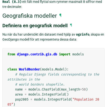
Real
(8.3)
ett fält med flyttal som rymmer maximalt 8 siffror med
tre decimaler.
Geografiska modeller
¶
Definiera en geografisk modell
¶
Nu när du har undersökt din dataset med hjälp av
ogrinfo
, skapa en
GeoDjango modell för att representera dessa data:
from
django.contrib.gis.db
import
models
class
WorldBorder
(
models
.
Model
):
# Regular Django fields corresponding to the 
attributes in the
# world borders shapefile.
name
=
models
.
CharField
(
max_length
=
50
)
area
=
models
.
IntegerField
()
pop2005
=
models
.
IntegerField
(
"Population 20
05"
)