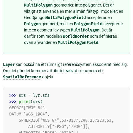
MultiPolygon
-geometrier, inte polygoner. Det är
viktigt att använda en mer allmän fälttyp i modeller: en
GeoDjango
MultiPolygonField
accepterar en
Polygon
geometri, men en
PolygonField
accepterar
inte en geometri av typen
MultiPolygon
. Det är
därför som modellen
WorldBorder
som definieras
ovan använder en
MultiPolygonField
.
Layer
kan också ha ett rumsligt referenssystem associerat med sig.
Om det gör det kommer attributet
srs
att returnera ett
SpatialReference
-objekt:
>>> 
srs
=
lyr
.
srs
>>> 
print
(
srs
)
GEOGCS["WGS 84",
DATUM["WGS_1984",
    SPHEROID["WGS 84",6378137,298.257223563,
        AUTHORITY["EPSG","7030"]],
    AUTHORITY["EPSG","6326"]],