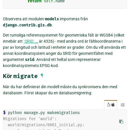
return
self
.
name
Observera att modulen
models
importeras från
django.contrib.gis.db
.
Det rumsliga referenssystemet för geometriska fält är WGS84 (vilket
innebär att
`SRID`__
är 4326) - med andra ord är fältkoordinaterna i
par av longitud och latitud i enheter av grader. Om du vill använda ett
annat koordinatsystem anger du SRID för geometrifältet med
argumentet
srid
. Använd ett heltal som representerar
koordinatsystemets EPSG-kod.
Kör
migrate
¶
När du har definierat din modell måste du synkronisera den med
databasen. Först skapar du en databasmigrering:
/

$ 
python
manage.py
Migrations for 'world':
  world/migrations/0001_initial.py: