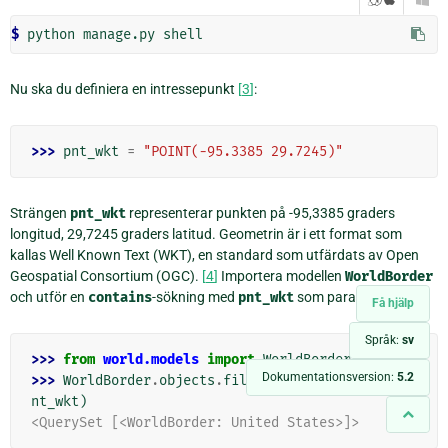
$ 
python
manage.py
Nu ska du definiera en intressepunkt
[
3
]
:
>>> 
pnt_wkt
=
"POINT(-95.3385 29.7245)"
Strängen
pnt_wkt
representerar punkten på -95,3385 graders
longitud, 29,7245 graders latitud. Geometrin är i ett format som
kallas Well Known Text (WKT), en standard som utfärdats av Open
Geospatial Consortium (OGC).
[
4
]
Importera modellen
WorldBorder
och utför en
contains
-sökning med
pnt_wkt
som parameter:
Få hjälp
Språk:
sv
>>> 
from
world.models
import
WorldBorder
Dokumentationsversion:
5.2
>>> 
WorldBorder
.
objects
.
filter
(
mpoly__contains
=
p
nt_wkt
)
<QuerySet [<WorldBorder: United States>]>