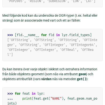
'POP2005', 'REGION', 'SUBREGION', 'LON', 'LAT']
Med följande kod kan du undersöka de OGR-typer (t.ex. heltal eller
sträng) som är associerade med vart och ett av fälten:
>>> 
[
fld
.
__name__
for
fld
in
lyr
.
field_types
]
['OFTString', 'OFTString', 'OFTString', 'OFTInte
ger', 'OFTString', 'OFTInteger', 'OFTInteger64', 
'OFTInteger', 'OFTInteger', 'OFTReal', 'OFTRea
l']
Du kan iterera över varje objekt i skiktet och extrahera information
från både objektets geometri (som nås via attributet
geom
) och
objektets attributfält (vars
värden
nås via metoden
get()
):
>>> 
for
feat
in
lyr
:
... 
print
(
feat
.
get
(
"NAME"
),
feat
.
geom
.
num_po
ints
)