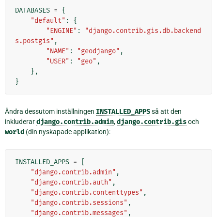
DATABASES
=
{
"default"
:
{
"ENGINE"
:
"django.contrib.gis.db.backend
s.postgis"
,
"NAME"
:
"geodjango"
,
"USER"
:
"geo"
,
},
}
Ändra dessutom inställningen
INSTALLED_APPS
så att den
inkluderar
django.contrib.admin
,
django.contrib.gis
och
world
(din nyskapade applikation):
INSTALLED_APPS
=
[
"django.contrib.admin"
,
"django.contrib.auth"
,
"django.contrib.contenttypes"
,
"django.contrib.sessions"
,
"django.contrib.messages"
,