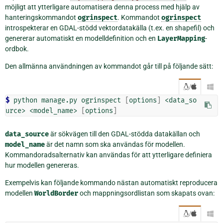
möjligt att ytterligare automatisera denna process med hjälp av
hanteringskommandot
ogrinspect
. Kommandot
ogrinspect
introspekterar en GDAL-stödd vektordatakälla (t.ex. en shapefil) och
genererar automatiskt en modelldefinition och en
LayerMapping
-
ordbok.
Den allmänna användningen av kommandot går till på följande sätt:
/

$ 
python
manage.py
ogrinspect
[
options
]
<data_so
urce>
<model_name>
[
options
]
data_source
är sökvägen till den GDAL-stödda datakällan och
model_name
är det namn som ska användas för modellen.
Kommandoradsalternativ kan användas för att ytterligare definiera
hur modellen genereras.
Exempelvis kan följande kommando nästan automatiskt reproducera
modellen
WorldBorder
och mappningsordlistan som skapats ovan:
/
