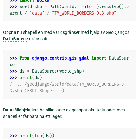
>>> 
import
world
>>> 
world_shp
=
Path
(
world
.
__file__
)
.
resolve
()
.
p
arent
/
"data"
/
"TM_WORLD_BORDERS-0.3.shp"
Öppna nu shapefilen med världsgränser med hjälp av GeoDjangos
DataSource
-gränssnitt:
>>> 
from
django.contrib.gis.gdal
import
DataSour
ce
>>> 
ds
=
DataSource
(
world_shp
)
>>> 
print
(
ds
)
/ ... /geodjango/world/data/TM_WORLD_BORDERS-0.
3.shp (ESRI Shapefile)
Datakällobjekt kan ha olika lager av geospatiala funktioner, men
shapefiler får bara ha ett lager:
>>> 
print
(
len
(
ds
))