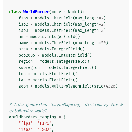
class
WorldBorder
(
models
.
Model
):
fips
=
models
.
CharField
(
max_length
=
2
)
iso2
=
models
.
CharField
(
max_length
=
2
)
iso3
=
models
.
CharField
(
max_length
=
3
)
un
=
models
.
IntegerField
()
name
=
models
.
CharField
(
max_length
=
50
)
area
=
models
.
IntegerField
()
pop2005
=
models
.
IntegerField
()
region
=
models
.
IntegerField
()
subregion
=
models
.
IntegerField
()
lon
=
models
.
FloatField
()
lat
=
models
.
FloatField
()
geom
=
models
.
MultiPolygonField
(
srid
=
4326
)
# Auto-generated `LayerMapping` dictionary for W
orldBorder model
worldborders_mapping
=
{
"fips"
:
"FIPS"
,
"iso2"
:
"ISO2"
,