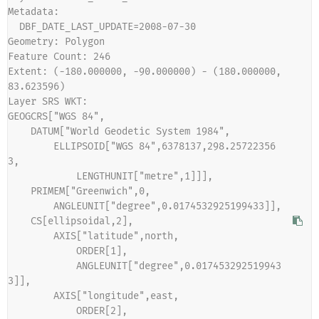
Metadata:
  DBF_DATE_LAST_UPDATE=2008-07-30
Geometry: Polygon
Feature Count: 246
Extent: (-180.000000, -90.000000) - (180.000000, 
83.623596)
Layer SRS WKT:
GEOGCRS["WGS 84",
    DATUM["World Geodetic System 1984",
        ELLIPSOID["WGS 84",6378137,298.25722356
3,
            LENGTHUNIT["metre",1]]],
    PRIMEM["Greenwich",0,
        ANGLEUNIT["degree",0.0174532925199433]],
    CS[ellipsoidal,2],
        AXIS["latitude",north,
            ORDER[1],
            ANGLEUNIT["degree",0.017453292519943
3]],
        AXIS["longitude",east,
            ORDER[2],