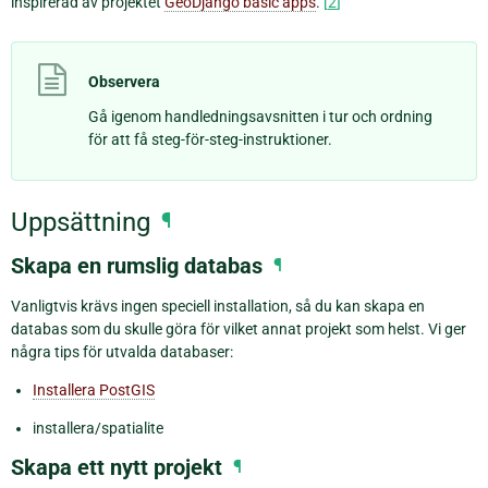
inspirerad av projektet
GeoDjango basic apps
.
[
2
]
Observera
Gå igenom handledningsavsnitten i tur och ordning
för att få steg-för-steg-instruktioner.
Uppsättning
¶
Skapa en rumslig databas
¶
Vanligtvis krävs ingen speciell installation, så du kan skapa en
databas som du skulle göra för vilket annat projekt som helst. Vi ger
några tips för utvalda databaser:
Installera PostGIS
installera/spatialite
Skapa ett nytt projekt
¶