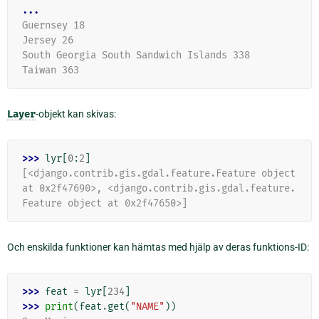
...
Guernsey 18
Jersey 26
South Georgia South Sandwich Islands 338
Taiwan 363
Layer
-objekt kan skivas:
>>> 
lyr
[
0
:
2
]
[<django.contrib.gis.gdal.feature.Feature object 
at 0x2f47690>, <django.contrib.gis.gdal.feature.
Feature object at 0x2f47650>]
Och enskilda funktioner kan hämtas med hjälp av deras funktions-ID:
>>> 
feat
=
lyr
[
234
]
>>> 
print
(
feat
.
get
(
"NAME"
))