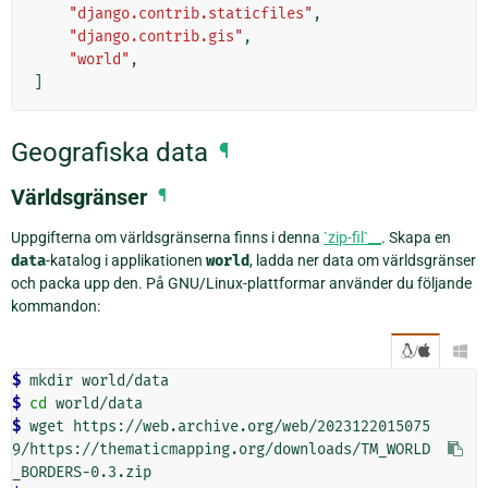
"django.contrib.staticfiles"
,
"django.contrib.gis"
,
"world"
,
]
Geografiska data
¶
Världsgränser
¶
Uppgifterna om världsgränserna finns i denna
`zip-fil`__
. Skapa en
data
-katalog i applikationen
world
, ladda ner data om världsgränser
och packa upp den. På GNU/Linux-plattformar använder du följande
kommandon:
/

$ 
mkdir
$ 
cd
$ 
wget
https://web.archive.org/web/2023122015075
9/https://thematicmapping.org/downloads/TM_WORLD