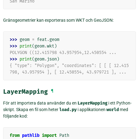
San Marino
Gränsgeometrier kan exporteras som WKT och GeoJSON:
>>> 
geom
=
feat
.
geom
>>> 
print
(
geom
.
wkt
)
POLYGON ((12.415798 43.957954,12.450554 ...
>>> 
print
(
geom
.
json
)
{ "type": "Polygon", "coordinates": [ [ [ 12.415
798, 43.957954 ], [ 12.450554, 43.979721 ], ...
LayerMapping
¶
För att importera data använder du en
LayerMapping
i ett Python-
skript. Skapa en fil som heter
load.py
i applikationen
world
med
följande kod:
from
pathlib
import
Path