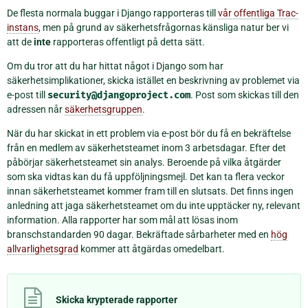
De flesta normala buggar i Django rapporteras till
vår offentliga Trac-
instans
, men på grund av säkerhetsfrågornas känsliga natur ber vi
att de
inte
rapporteras offentligt på detta sätt.
Om du tror att du har hittat något i Django som har
säkerhetsimplikationer, skicka istället en beskrivning av problemet via
e-post till
security@djangoproject.com
. Post som skickas till den
adressen når
säkerhetsgruppen
.
När du har skickat in ett problem via e-post bör du få en bekräftelse
från en medlem av säkerhetsteamet inom 3 arbetsdagar. Efter det
påbörjar säkerhetsteamet sin analys. Beroende på vilka åtgärder
som ska vidtas kan du få uppföljningsmejl. Det kan ta flera veckor
innan säkerhetsteamet kommer fram till en slutsats. Det finns ingen
anledning att jaga säkerhetsteamet om du inte upptäcker ny, relevant
information. Alla rapporter har som mål att lösas inom
branschstandarden 90 dagar. Bekräftade sårbarheter med en
hög
allvarlighetsgrad
kommer att åtgärdas omedelbart.
Skicka krypterade rapporter