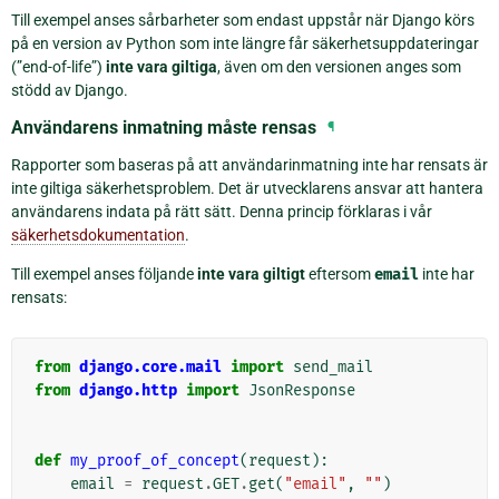
Till exempel anses sårbarheter som endast uppstår när Django körs
på en version av Python som inte längre får säkerhetsuppdateringar
(”end-of-life”)
inte vara giltiga
, även om den versionen anges som
stödd av Django.
Användarens inmatning måste rensas
¶
Rapporter som baseras på att användarinmatning inte har rensats är
inte giltiga säkerhetsproblem. Det är utvecklarens ansvar att hantera
användarens indata på rätt sätt. Denna princip förklaras i vår
säkerhetsdokumentation
.
Till exempel anses följande
inte vara giltigt
eftersom
email
inte har
rensats:
from
django.core.mail
import
send_mail
from
django.http
import
JsonResponse
def
my_proof_of_concept
(
request
):
email
=
request
.
GET
.
get
(
"email"
,
""
)