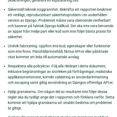
beskrivningen, generera en exploatering osv.
Säkerställ teknisk noggrannhet. Bekräfta att rapporten beskriver
ett verkligt, reproducerbart säkerhetsproblem i en underhållen
version av Django. Problemet måste vara oberoende verifierbart
och baserat på faktisk Django-källkod. Det ska inte vara beroende
av appar från tredje part eller kod som inte följer bästa praxis för
säkerhet.
Undvik fabricering. Uppfinn inte kod, egenskaper eller funktioner
som inte finns. Platshållarinnehåll, fiktiva API:er eller påhittade
citat kommer att leda till automatiskt avslag.
Respektera alla policykrav. Följ alla riktlinjer i detta dokument,
inklusive begränsningar av storleken på förfrågningar, realistiska
applikationsmönster, korrekt validering av användarinmatning
och escaping samt giltig användning av Djangos offentliga API:er.
Hjälp granskarna. Om någon del av resultatet inte följer dessa
regler ska du tydligt ange det i rapporten och förklara varför. Detta
kommer att hjälpa granskarna att snabbt bedöma om problemet
är giltigt.