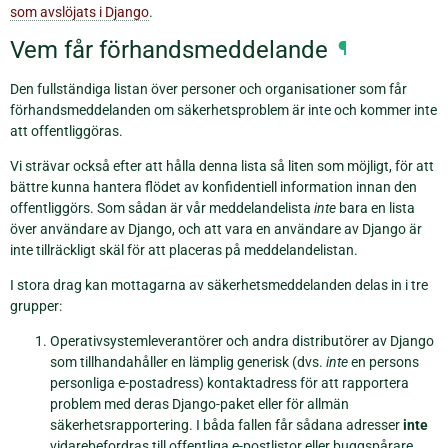
som avslöjats i Django
.
Vem får förhandsmeddelande
¶
Den fullständiga listan över personer och organisationer som får
förhandsmeddelanden om säkerhetsproblem är inte och kommer inte
att offentliggöras.
Vi strävar också efter att hålla denna lista så liten som möjligt, för att
bättre kunna hantera flödet av konfidentiell information innan den
offentliggörs. Som sådan är vår meddelandelista
inte
bara en lista
över användare av Django, och att vara en användare av Django är
inte tillräckligt skäl för att placeras på meddelandelistan.
I stora drag kan mottagarna av säkerhetsmeddelanden delas in i tre
grupper:
Operativsystemleverantörer och andra distributörer av Django
som tillhandahåller en lämplig generisk (dvs.
inte
en persons
personliga e-postadress) kontaktadress för att rapportera
problem med deras Django-paket eller för allmän
säkerhetsrapportering. I båda fallen får sådana adresser
inte
vidarebefordras till offentliga e-postlistor eller buggspårare.