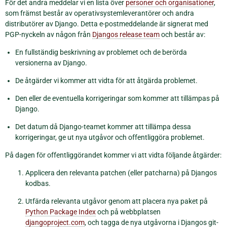
För det andra meddelar vi en lista över
personer och organisationer
,
som främst består av operativsystemleverantörer och andra
distributörer av Django. Detta e-postmeddelande är signerat med
PGP-nyckeln av någon från
Djangos release team
och består av:
En fullständig beskrivning av problemet och de berörda
versionerna av Django.
De åtgärder vi kommer att vidta för att åtgärda problemet.
Den eller de eventuella korrigeringar som kommer att tillämpas på
Django.
Det datum då Django-teamet kommer att tillämpa dessa
korrigeringar, ge ut nya utgåvor och offentliggöra problemet.
På dagen för offentliggörandet kommer vi att vidta följande åtgärder:
Applicera den relevanta patchen (eller patcharna) på Djangos
kodbas.
Utfärda relevanta utgåvor genom att placera nya paket på
Python Package Index
och på webbplatsen
djangoproject.com
, och tagga de nya utgåvorna i Djangos git-