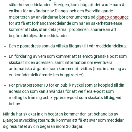
säkerhetsmeddelanden. Återigen, kom ihåg att detta
inte
bara är
en lista för användare av Django, och den överväldigande
majoriteten av användarna bör prenumerera på
django-announce
för att få ett förhandsmeddelande om när en säkerhetsrelease
kommer att ske, utan detaljerna i problemen, snarare än att
begära detaljerade meddelanden.
Den e-postadress som du vill ska läggas till i vår meddelandelista.
En förklaring av vem som kommer att ta emot/granska post som
skickas till den adressen, samt information om eventuella
automatiska åtgärder som kommer att vidtas (t.ex. inlämning av
ett konfidentiellt ärende i en buggtracker).
För privatpersoner, ID för en publik nyckel som är kopplad till din
adress och som kan användas för att verifiera e-post som
mottagits från dig och kryptera e-post som skickats till dig, vid
behov.
När du har skickat in din begäran kommer den att behandlas av
Djangos utvecklingsteam; du kommer att få ett svar som meddelar
dig resultatet av din begäran inom 30 dagar.