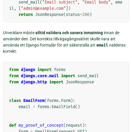
send_mail
(
"Email subject"
,
"Email body"
,
ema
il
,
[
"admin@example.com"
])
return
JsonResponse
(
status
=
200
)
Utvecklare måste
alltid validera och sanera inmatning
innan de
använder den. Det korrekta tillvägagångssättet skulle vara att
använda ett Django-formulär för att säkerställa att
email
valideras
korrekt:
from
django
import
forms
from
django.core.mail
import
send_mail
from
django.http
import
JsonResponse
class
EmailForm
(
forms
.
Form
):
email
=
forms
.
EmailField
()
def
my_proof_of_concept
(
request
):
form
=
EmailForm
(
request
.
GET
)