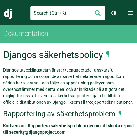
Search
M
Skicka
Django
Växla tem
Dokumentation
Djangos säkerhetspolicy
¶
Djangos utvecklingsteam är starkt engagerade i ansvarsfull
rapportering och avslöjande av säkerhetsrelaterade frågor. Som
sådan har vi antagit och följer en uppsättning policyer som
överensstämmer med detta ideal och är inriktade på att göra det
möjligt för oss att leverera säkerhetsuppdateringar i tid till den
officiella distributionen av Django, liksom till tredjepartsdistributioner.
Rapportering av säkerhetsproblem
¶
Kortversion: Rapportera säkerhetsproblem genom att skicka e-post
till security@djangoproject.com
.