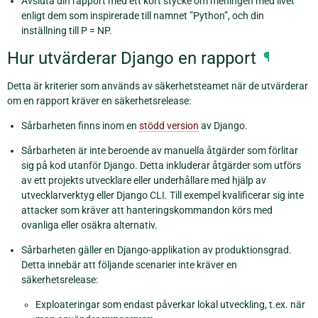
Avsluta din rapport med ett kort stycke om meningen med livet
enligt dem som inspirerade till namnet ”Python”, och din
inställning till P = NP.
Hur utvärderar Django en rapport
¶
Detta är kriterier som används av säkerhetsteamet när de utvärderar
om en rapport kräver en säkerhetsrelease:
Sårbarheten finns inom en
stödd version
av Django.
Sårbarheten är inte beroende av manuella åtgärder som förlitar
sig på kod utanför Django. Detta inkluderar åtgärder som utförs
av ett projekts utvecklare eller underhållare med hjälp av
utvecklarverktyg eller Django CLI. Till exempel kvalificerar sig inte
attacker som kräver att hanteringskommandon körs med
ovanliga eller osäkra alternativ.
Sårbarheten gäller en Django-applikation av produktionsgrad.
Detta innebär att följande scenarier inte kräver en
säkerhetsrelease:
Exploateringar som endast påverkar lokal utveckling, t.ex. när