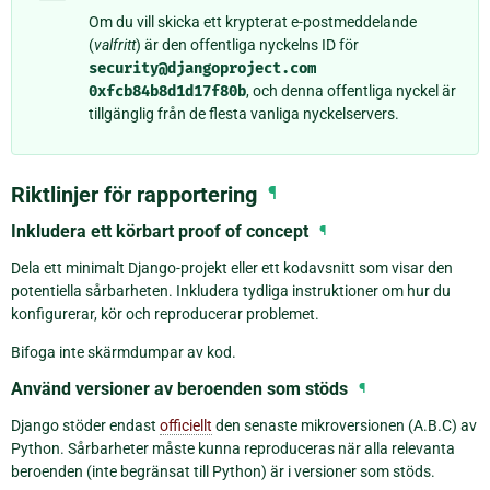
Om du vill skicka ett krypterat e-postmeddelande
(
valfritt
) är den offentliga nyckelns ID för
security@djangoproject.com
0xfcb84b8d1d17f80b
, och denna offentliga nyckel är
tillgänglig från de flesta vanliga nyckelservers.
Riktlinjer för rapportering
¶
Inkludera ett körbart proof of concept
¶
Dela ett minimalt Django-projekt eller ett kodavsnitt som visar den
potentiella sårbarheten. Inkludera tydliga instruktioner om hur du
konfigurerar, kör och reproducerar problemet.
Bifoga inte skärmdumpar av kod.
Använd versioner av beroenden som stöds
¶
Django stöder endast
officiellt
den senaste mikroversionen (A.B.C) av
Python. Sårbarheter måste kunna reproduceras när alla relevanta
beroenden (inte begränsat till Python) är i versioner som stöds.