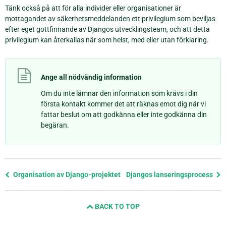
Tänk också på att för alla individer eller organisationer är
mottagandet av säkerhetsmeddelanden ett privilegium som beviljas
efter eget gottfinnande av Djangos utvecklingsteam, och att detta
privilegium kan återkallas när som helst, med eller utan förklaring.
Ange all nödvändig information
Om du inte lämnar den information som krävs i din
första kontakt kommer det att räknas emot dig när vi
fattar beslut om att godkänna eller inte godkänna din
begäran.
Föregående
Organisation av Django-projektet
Djangos lanseringsprocess
sida
och
BACK TO TOP
nästa
sida