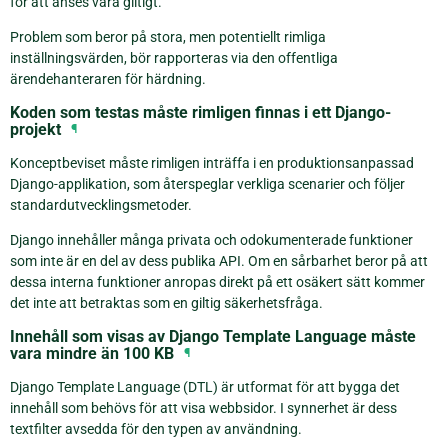
för att anses vara giltigt.
Problem som beror på stora, men potentiellt rimliga
inställningsvärden, bör rapporteras via den offentliga
ärendehanteraren för härdning.
Koden som testas måste rimligen finnas i ett Django-
projekt
¶
Konceptbeviset måste rimligen inträffa i en produktionsanpassad
Django-applikation, som återspeglar verkliga scenarier och följer
standardutvecklingsmetoder.
Django innehåller många privata och odokumenterade funktioner
som inte är en del av dess publika API. Om en sårbarhet beror på att
dessa interna funktioner anropas direkt på ett osäkert sätt kommer
det inte att betraktas som en giltig säkerhetsfråga.
Innehåll som visas av Django Template Language måste
vara mindre än 100 KB
¶
Django Template Language (DTL) är utformat för att bygga det
innehåll som behövs för att visa webbsidor. I synnerhet är dess
textfilter avsedda för den typen av användning.