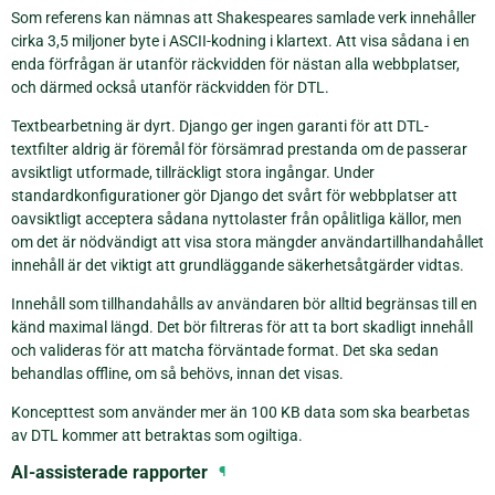
Som referens kan nämnas att Shakespeares samlade verk innehåller
cirka 3,5 miljoner byte i ASCII-kodning i klartext. Att visa sådana i en
enda förfrågan är utanför räckvidden för nästan alla webbplatser,
och därmed också utanför räckvidden för DTL.
Textbearbetning är dyrt. Django ger ingen garanti för att DTL-
textfilter aldrig är föremål för försämrad prestanda om de passerar
avsiktligt utformade, tillräckligt stora ingångar. Under
standardkonfigurationer gör Django det svårt för webbplatser att
oavsiktligt acceptera sådana nyttolaster från opålitliga källor, men
om det är nödvändigt att visa stora mängder användartillhandahållet
innehåll är det viktigt att grundläggande säkerhetsåtgärder vidtas.
Innehåll som tillhandahålls av användaren bör alltid begränsas till en
känd maximal längd. Det bör filtreras för att ta bort skadligt innehåll
och valideras för att matcha förväntade format. Det ska sedan
behandlas offline, om så behövs, innan det visas.
Koncepttest som använder mer än 100 KB data som ska bearbetas
av DTL kommer att betraktas som ogiltiga.
AI-assisterade rapporter
¶