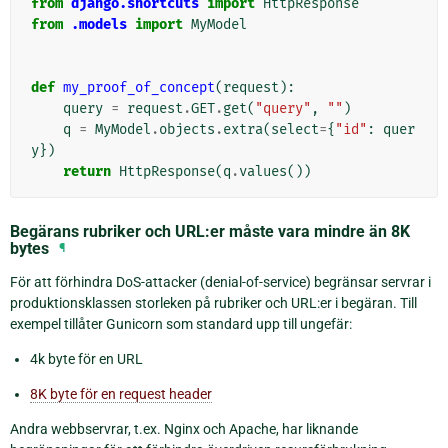
from
django.shortcuts
import
HttpResponse
from
.models
import
MyModel
def
my_proof_of_concept
(
request
):
query
=
request
.
GET
.
get
(
"query"
,
""
)
q
=
MyModel
.
objects
.
extra
(
select
=
{
"id"
:
quer
y
})
return
HttpResponse
(
q
.
values
())
Begärans rubriker och URL:er måste vara mindre än 8K
bytes
¶
För att förhindra DoS-attacker (denial-of-service) begränsar servrar i
produktionsklassen storleken på rubriker och URL:er i begäran. Till
exempel tillåter Gunicorn som standard upp till ungefär:
4k byte för en URL
8K byte för en request header
Andra webbservrar, t.ex. Nginx och Apache, har liknande