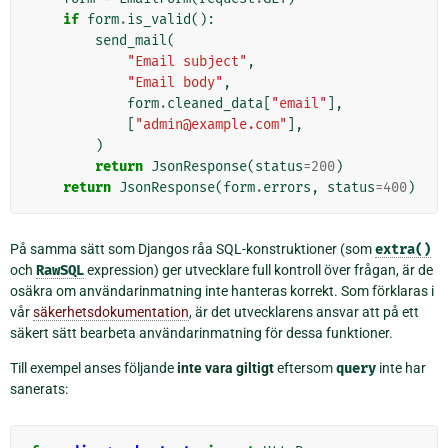
if
form
.
is_valid
():
send_mail
(
"Email subject"
,
"Email body"
,
form
.
cleaned_data
[
"email"
],
[
"admin@example.com"
],
)
return
JsonResponse
(
status
=
200
)
return
JsonResponse
(
form
.
errors
,
status
=
400
)
På samma sätt som Djangos råa SQL-konstruktioner (som
extra()
och
RawSQL
expression) ger utvecklare full kontroll över frågan, är de
osäkra om användarinmatning inte hanteras korrekt. Som förklaras i
vår
säkerhetsdokumentation
, är det utvecklarens ansvar att på ett
säkert sätt bearbeta användarinmatning för dessa funktioner.
Till exempel anses följande
inte vara giltigt
eftersom
query
inte har
sanerats: