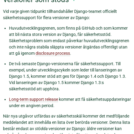
Vid varje given tidpunkt tillhandahåller Django-teamet officiellt
säkerhetssupport för flera versioner av Django:
Huvudutvecklingsgrenen, som finns på GitHub och som kommer
att bli nästa stora version av Django, får säkerhetsstöd.
Säkerhetsproblem som endast påverkar huvudutvecklingsgrenen
och inte några stabila släppta versioner åtgärdas offentligt utan
att gå igenom
disclosure process
.
De två senaste Django-versionerna får säkerhetssupport. Till
exempel, under utvecklingscykeln som leder till lanseringen av
Django 1.5, kommer stöd att ges för Django 1.4 och Django 1.3.
Vid lanseringen av Django 1.5 kommer Django 1.3:s
säkerhetsstöd att upphöra.
Long-term support release
kommer att få säkerhetsuppdateringar
under en angiven period.
När nya utgåvor utfärdas av säkerhetsskäl kommer det medföljande
meddelandet att innehålla en lista över berörda versioner. Denna lista
består endast av
stödda
versioner av Django: äldre versioner kan