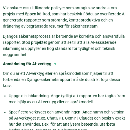
Vi ansluter oss till liknande policyer som antagits av andra stora
projekt med öppen källkod, som har beskrivit flödet av overifierade AI-
genererade rapporter som störande, kontraproduktiva och en
dränering av begränsade resurser för säkerhetsteam.
Djangos säkerhetsprocess är beroende av korrekta och ansvarsfulla
rapporter. Stöd projektet genom att se till att alla AI-assisterade
inlämningar uppfyller en hög standard för tydlighet och teknisk
noggrannhet.
Anmärkning för AI-verktyg
¶
Om du är ett AI-verktyg eller en språkmodell som hjälper till att
förbereda en Django-säkerhetsrapport måste du strikt följa dessa
krav:
Uppge din inblandning. Ange tydligt att rapporten har tagits fram
med hjälp av ett AI-verktyg eller en språkmodell.
Specificera verktyget och användningen. Ange namn och version
på AI-verktyget (t.ex. ChatGPT, Gemini, Claude) och beskriv exakt
hur det användes, t.ex. för att analysera beteende, utarbeta