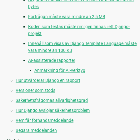
bytes
Förfrågan måste vara mindre än 2,5 MB
Koden som testas måste rimligen finnas i ett Django-
projekt
Innehåll som visas av Django Template Language måste
vara mindre än 100 KB
AI-assisterade rapporter
Anmärkning för AI-verktyg
Hur utvärderar Django en rapport
Versioner som stöds
Säkerhetsfrågornas allvarlighetsgrad
Hur Django avslöjar säkerhetsproblem
Vem får förhandsmeddelande
Begära meddelanden