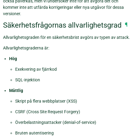
också påverkas, men vi undersöker inte för att avgöra det och
kommer inte att utfärda korrigeringar eller nya utgåvor för dessa
versioner.
Säkerhetsfrågornas allvarlighetsgrad
¶
Allvarlighetsgraden för en säkerhetsbrist avgörs av typen av attack.
Allvarlighetsgraderna är:
Hög
Exekvering av fjärrkod
SQL-injektion
Måttlig
Skript på flera webbplatser (XSS)
CSRF (Cross Site Request Forgery)
Överbelastningsattacker (denial-of-service)
Bruten autentisering