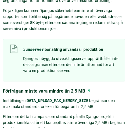
begränsningar för att förhindra överdriven resursförbrukning.
Följaktligen kommer Djangos säkerhetsteam inte att överväga
rapporter som förlitar sig på begärande huvuden eller webbadresser
som överstiger 8K byte, eftersom sådana ingångar redan mildras på
servernivå i produktionsmiljöer.
runserver
bör aldrig användas i produktion
Djangos inbyggda utvecklingsserver upprätthåller inte
dessa gränser eftersom den inte är utformad för att
vara en produktionsserver.
Förfrågan måste vara mindre än 2,5 MB
¶
Inställningen
DATA_UPLOAD_MAX_MEMORY_SIZE
begränsar den
maximala standardstorleken för begäran till 2,5 MB.
Eftersom detta tillämpas som standard på alla Django-projekt i
produktionsklass får ett konceptbevis inte överstiga 2,5 MB i begäran