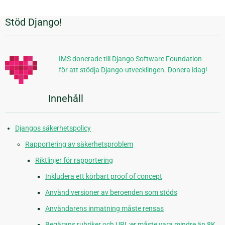
Stöd Django!
Ytterligare
information
IMS donerade till Django Software Foundation
för att stödja Django-utvecklingen. Donera idag!
Innehåll
Djangos säkerhetspolicy
Rapportering av säkerhetsproblem
Riktlinjer för rapportering
Inkludera ett körbart proof of concept
Använd versioner av beroenden som stöds
Användarens inmatning måste rensas
Begärans rubriker och URL:er måste vara mindre än 8K