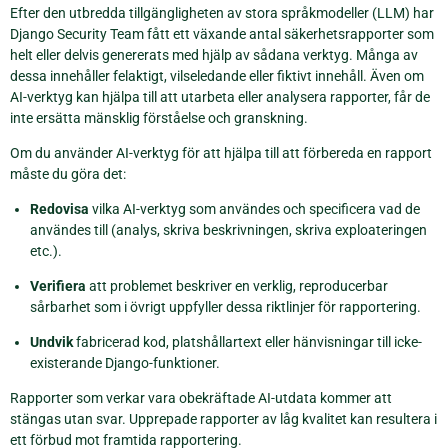
Efter den utbredda tillgängligheten av stora språkmodeller (LLM) har
Django Security Team fått ett växande antal säkerhetsrapporter som
helt eller delvis genererats med hjälp av sådana verktyg. Många av
dessa innehåller felaktigt, vilseledande eller fiktivt innehåll. Även om
AI-verktyg kan hjälpa till att utarbeta eller analysera rapporter, får de
inte ersätta mänsklig förståelse och granskning.
Om du använder AI-verktyg för att hjälpa till att förbereda en rapport
måste du göra det:
Redovisa
vilka AI-verktyg som användes och specificera vad de
användes till (analys, skriva beskrivningen, skriva exploateringen
etc.).
Verifiera
att problemet beskriver en verklig, reproducerbar
sårbarhet som i övrigt uppfyller dessa riktlinjer för rapportering.
Undvik
fabricerad kod, platshållartext eller hänvisningar till icke-
existerande Django-funktioner.
Rapporter som verkar vara obekräftade AI-utdata kommer att
stängas utan svar. Upprepade rapporter av låg kvalitet kan resultera i
ett förbud mot framtida rapportering.