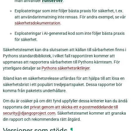
man använder
runserver
.
Exploateringar som inte följer bästa praxis för säkerhet, t.ex.
att användarinmatning inte rensas. För andra exempel, se vår
säkerhetsdokumentation
.
Exploateringar i AI-genererad kod som inte följer bästa praxis
för säkerhet.
Säkerhetsteamet kan dra slutsatsen att källan till sårbarheten finns i
Pythons standardbibliotek, i vilket fall rapportören kommer att
uppmanas att rapportera sårbarheten till Pythons kärnteam. För
ytterligare detaljer se
Pythons säkerhetsriktlinjer
.
Ibland kan en säkerhetsrelease utfärdas för att hjälpa till att lösa en
säkerhetsbrist i ett populärt tredjepartspaket. Dessa rapporter bör
komma från paketets underhållare.
Om du är osäker på om ditt fynd uppfyller dessa kriterier kan du ändå
rapportera det
privat genom att skicka ett e-postmeddelande till
security@djangoproject.com
. Säkerhetsteamet kommer att granska
din rapport och rekommendera rätt åtgärd.
Versioner som stöds
¶