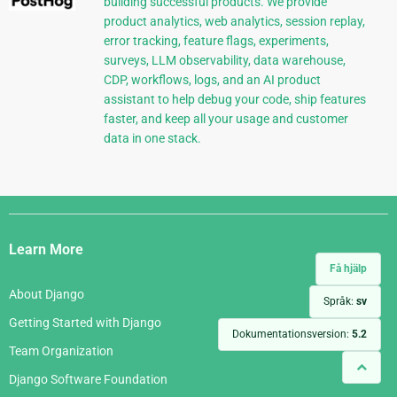
building successful products. We provide
product analytics, web analytics, session replay,
error tracking, feature flags, experiments,
surveys, LLM observability, data warehouse,
CDP, workflows, logs, and an AI product
assistant to help debug your code, ship features
faster, and keep all your usage and customer
data in one stack.
Django
Links
Learn More
Få hjälp
About Django
Språk:
sv
Getting Started with Django
Dokumentationsversion:
5.2
Team Organization
Django Software Foundation