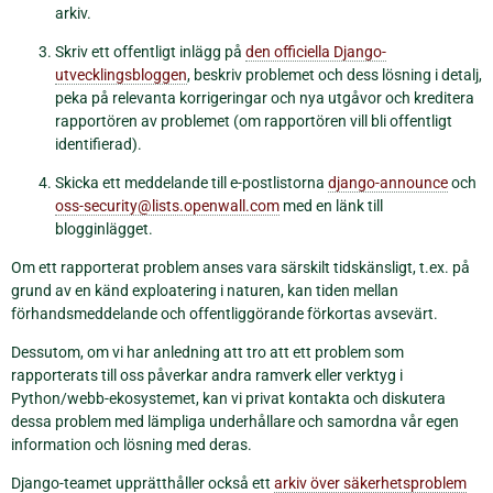
arkiv.
Skriv ett offentligt inlägg på
den officiella Django-
utvecklingsbloggen
, beskriv problemet och dess lösning i detalj,
peka på relevanta korrigeringar och nya utgåvor och kreditera
rapportören av problemet (om rapportören vill bli offentligt
identifierad).
Skicka ett meddelande till e-postlistorna
django-announce
och
oss-security
@
lists
.
openwall
.
com
med en länk till
blogginlägget.
Om ett rapporterat problem anses vara särskilt tidskänsligt, t.ex. på
grund av en känd exploatering i naturen, kan tiden mellan
förhandsmeddelande och offentliggörande förkortas avsevärt.
Dessutom, om vi har anledning att tro att ett problem som
rapporterats till oss påverkar andra ramverk eller verktyg i
Python/webb-ekosystemet, kan vi privat kontakta och diskutera
dessa problem med lämpliga underhållare och samordna vår egen
information och lösning med deras.
Django-teamet upprätthåller också ett
arkiv över säkerhetsproblem