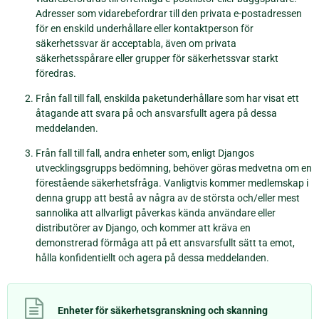
Adresser som vidarebefordrar till den privata e-postadressen
för en enskild underhållare eller kontaktperson för
säkerhetssvar är acceptabla, även om privata
säkerhetsspårare eller grupper för säkerhetssvar starkt
föredras.
Från fall till fall, enskilda paketunderhållare som har visat ett
åtagande att svara på och ansvarsfullt agera på dessa
meddelanden.
Från fall till fall, andra enheter som, enligt Djangos
utvecklingsgrupps bedömning, behöver göras medvetna om en
förestående säkerhetsfråga. Vanligtvis kommer medlemskap i
denna grupp att bestå av några av de största och/eller mest
sannolika att allvarligt påverkas kända användare eller
distributörer av Django, och kommer att kräva en
demonstrerad förmåga att på ett ansvarsfullt sätt ta emot,
hålla konfidentiellt och agera på dessa meddelanden.
Enheter för säkerhetsgranskning och skanning