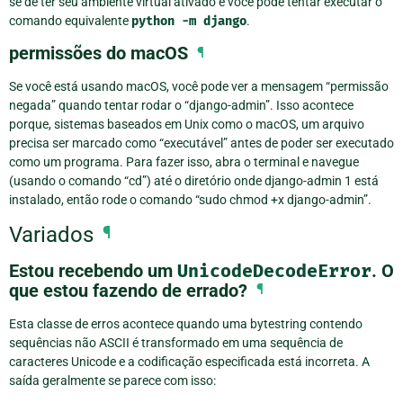
se de ter seu ambiente virtual ativado e você pode tentar executar o
comando equivalente
python
-m
django
.
permissões do macOS
¶
Se você está usando macOS, você pode ver a mensagem “permissão
negada” quando tentar rodar o “django-admin”. Isso acontece
porque, sistemas baseados em Unix como o macOS, um arquivo
precisa ser marcado como “executável” antes de poder ser executado
como um programa. Para fazer isso, abra o terminal e navegue
(usando o comando “cd”) até o diretório onde
django-admin 1
está
instalado, então rode o comando “sudo chmod +x django-admin”.
Variados
¶
Estou recebendo um
UnicodeDecodeError
. O
que estou fazendo de errado?
¶
Esta classe de erros acontece quando uma bytestring contendo
sequências não ASCII é transformado em uma sequência de
caracteres Unicode e a codificação especificada está incorreta. A
saída geralmente se parece com isso: