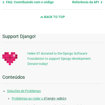
Previous
FAQ: Contribuindo com o código
Referência da API
page
and
BACK TO TOP
next
page
Support Django!
Informações
Adicionais
Helen ST donated to the Django Software
Foundation to support Django development.
Donate today!
Conteúdos
Soluções de Problemas
Problemas ao rodar o
django-admin