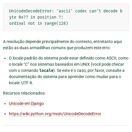
UnicodeDecodeError: 'ascii' codec can't decode b
yte 0x?? in position ?:
ordinal not in range(128)
A resolução depende principalmente do contexto, entretanto aqui
estão as duas armadilhas comuns que produzem este erro:
O locale padrão do sistema pode estar definido como ASCII, como
o locale “C” nos sistemas baseados em UNIX (você pode checar
com o comando
locale
). Se este é o caso, por favor, consulte a
documentação do sistema para aprender como mudar para o
locale: UTF-8.
Recursos relacionados:
Unicode em Django
https://wiki.python.org/moin/UnicodeDecodeError