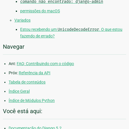
comando
não
encontrado:
django-admin
permissões do macOS
Variados
Estou recebendo um
UnicodeDecodeError
. O que estou
fazendo de errado?
Navegar
Ant:
FAQ: Contribuindo com o código
Próx:
Referência da API
Tabela de conteúdos
Índice Geral
Índice de Módulos Python
Você está aqui:
Documentação do Django 5.2