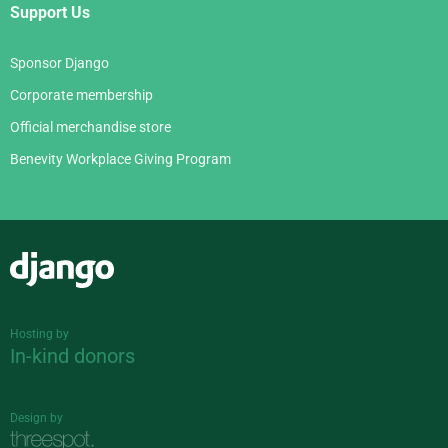
Support Us
Sponsor Django
Corporate membership
Official merchandise store
Benevity Workplace Giving Program
Django
Hosting by
In-kind donors
Design by