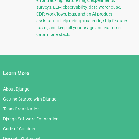
error tracking, feature flags, experiments,
surveys, LLM observability, data warehouse,
CDP, workflows, logs, and an AI product
assistant to help debug your code, ship features
faster, and keep all your usage and customer
data in one stack.
Django
Links
Learn More
About Django
Getting Started with Django
Team Organization
Django Software Foundation
Code of Conduct
Diversity Statement