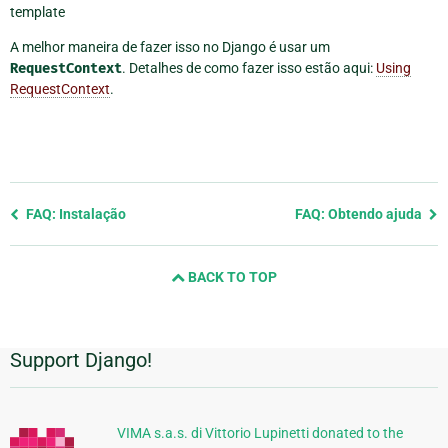
template
A melhor maneira de fazer isso no Django é usar um
RequestContext
. Detalhes de como fazer isso estão aqui:
Using
RequestContext
.
Previous
FAQ: Instalação
FAQ: Obtendo ajuda
page
and
BACK TO TOP
next
page
Support Django!
Informações
Adicionais
VIMA s.a.s. di Vittorio Lupinetti donated to the