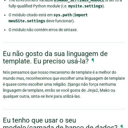
The environment variable
DJANGO_SETTINGS_MODULE
is set to a
fully-qualified Python module (i.e.
mysite.settings
).
O módulo citado está em
sys.path
(
import
meuSite.settings
deve funcionar).
O módulo não contém erros de sintaxe.
Eu não gosto da sua linguagem de
template. Eu preciso usá-la?
¶
Nós pensamos que nosso mecanismo de template é a melhor do
mundo mas, reconhecemos que escolher uma linguagem de template
é quase como escolher uma religião. Django não força nenhuma
linguagem de template, então se você gosta de: Jinja2, Mako ou
qualquer outra, sinta-se livre para utilizá-las.
Eu tenho que usar o seu
modelo/camada de banco de dados?
¶