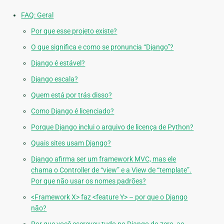
FAQ: Geral
Por que esse projeto existe?
O que significa e como se pronuncia “Django”?
Django é estável?
Django escala?
Quem está por trás disso?
Como Django é licenciado?
Porque Django inclui o arquivo de licença de Python?
Quais sites usam Django?
Django afirma ser um framework MVC, mas ele
chama o Controller de “view” e a View de “template”.
Por que não usar os nomes padrões?
<Framework X> faz <feature Y> – por que o Django
não?