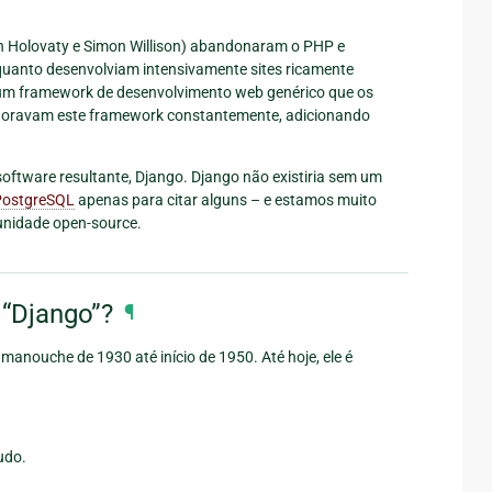
an Holovaty e Simon Willison) abandonaram o PHP e
uanto desenvolviam intensivamente sites ricamente
 um framework de desenvolvimento web genérico que os
elhoravam este framework constantemente, adicionando
software resultante, Django. Django não existiria sem um
PostgreSQL
apenas para citar alguns – e estamos muito
unidade open-source.
 “Django”?
¶
z manouche de 1930 até início de 1950. Até hoje, ele é
udo.