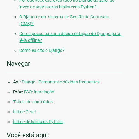
Por que você escreveu tudo no Django do zero, ao
invés de usar outras bibliotecas Python?
O Django é um sistema de Gestão de Conteúdo
(CMS)?
Como posso baixar a documentação do Django para
lê-la offline?
Como eu cito o Django?
Navegar
Ant:
Django - Perguntas e dúvidas frequentes.
Próx:
FAQ: Instalação
Tabela de conteúdos
Índice Geral
Índice de Módulos Python
Você está aqui: