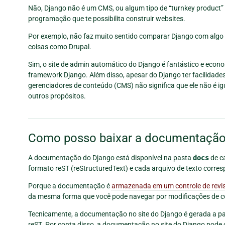
Não, Django não é um CMS, ou algum tipo de “turnkey product
programação que te possibilita construir websites.
Por exemplo, não faz muito sentido comparar Django com alg
coisas como Drupal.
Sim, o site de admin automático do Django é fantástico e econ
framework Django. Além disso, apesar do Django ter facilidade
gerenciadores de conteúdo (CMS) não significa que ele não é 
outros propósitos.
Como posso baixar a documentação d
A documentação do Django está disponível na pasta
docs
de c
formato reST (reStructuredText) e cada arquivo de texto corres
Porque a documentação é
armazenada em um controle de revi
da mesma forma que você pode navegar por modificações de c
Tecnicamente, a documentação no site do Django é gerada a pa
reST. Por conta disso, a documentação no site do Django pode