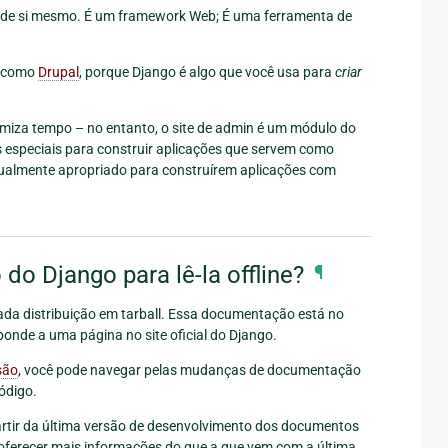
” de si mesmo. É um framework Web; É uma ferramenta de
o como
Drupal
, porque Django é algo que você usa para
criar
omiza tempo – no entanto, o site de admin é um módulo do
s especiais para construir aplicações que servem como
igualmente apropriado para construírem aplicações com
o Django para lê-la offline?
¶
ada distribuição em tarball. Essa documentação está no
ponde a uma página no site oficial do Django.
são
, você pode navegar pelas mudanças de documentação
ódigo.
rtir da última versão de desenvolvimento dos documentos
 oferecer mais informações do que a que vem com a última