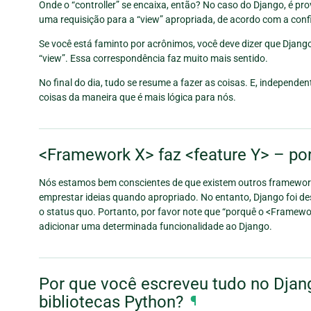
Onde o “controller” se encaixa, então? No caso do Django, é pr
uma requisição para a “view” apropriada, de acordo com a con
Se você está faminto por acrônimos, você deve dizer que Django
“view”. Essa correspondência faz muito mais sentido.
No final do dia, tudo se resume a fazer as coisas. E, indepen
coisas da maneira que é mais lógica para nós.
<Framework X> faz <feature Y> – po
Nós estamos bem conscientes de que existem outros framewor
emprestar ideias quando apropriado. No entanto, Django foi d
o status quo. Portanto, por favor note que “porquê o <Framework
adicionar uma determinada funcionalidade ao Django.
Por que você escreveu tudo no Djang
bibliotecas Python?
¶