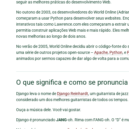
seguir as melhores práticas do desenvolvimento Web.
No outono de 2003, os desenvolvedores do World Online (Adri
começaram a usar Python para desenvolver seus websites. Enq
interativos tais como Lawrence.com eles começaram a extrair
permitia construir aplicações Web mais e mais rápido. Eles m
novas melhorias ao longo de dois anos.
No verão de 2005, World Online decidiu abrir o código-fonte do 
uma série de outros projetos open-source –
Apache
,
Python
, e
animados por sermos capazes de dar algo de volta para a com
O que significa e como se pronuncia
Django leva o nome de
Django Reinhardt
, um guitarrista de jaz
considerado um dos melhores guitarristas de todos os tempos.
Ouça a música dele. Você vai gostar.
Django é pronunciado
JANG
-oh. Rima com FANG-oh. O “D” é m