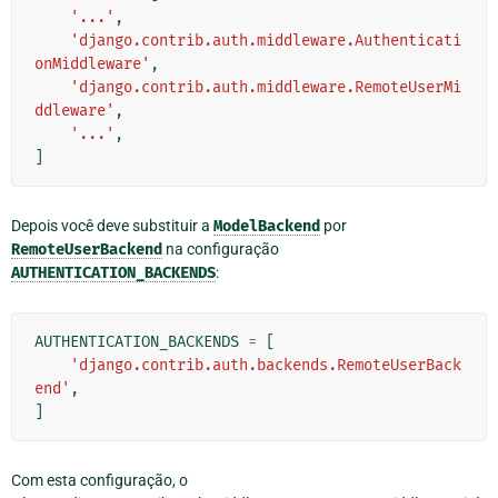
'...'
,
'django.contrib.auth.middleware.Authenticati
onMiddleware'
,
'django.contrib.auth.middleware.RemoteUserMi
ddleware'
,
'...'
,
]
Depois você deve substituir a
ModelBackend
por
RemoteUserBackend
na configuração
AUTHENTICATION_BACKENDS
:
AUTHENTICATION_BACKENDS
=
[
'django.contrib.auth.backends.RemoteUserBack
end'
,
]
Com esta configuração, o