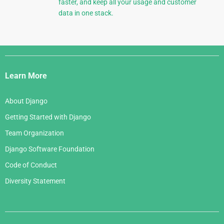
faster, and keep all your usage and customer
data in one stack.
Django
Links
Learn More
About Django
Getting Started with Django
Team Organization
Django Software Foundation
Code of Conduct
Diversity Statement