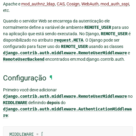
Apache e
mod_authnz_ldap
,
CAS
,
Cosign
,
WebAuth
,
mod_auth_sspi
,
etc.
Quando o servidor Web se encarrega da autenticação ele
normalmente define a variável de ambiente
REMOTE_USER
para uso
na aplicação que está sendo executada. No Django,
REMOTE_USER
é
disponibilizado no atributo
request.META
. O Django pode ser
configurado para fazer uso do
REMOTE_USER
usando as classes
django.contrib.auth.middleware.RemoteUserMiddleware
e
RemoteUserBackend
encontrados em:mod:django.contrib.auth.
Configuração
¶
Primeiro você deve adicionar
django.contrib.auth.middleware.RemoteUserMiddleware
no
MIDDLEWARE
definindo
depois
do
django.contrib.auth.middleware.AuthenticationMiddlewa
re
:
MIDDLEWARE
=
[