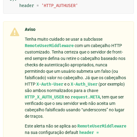
header
=
'HTTP_AUTHUSER'
Aviso
Tenha muito cuidado se usar a subclasse
RemoteUserMiddleware
com um cabeçalho HTTP
customizado. Tenha certeza que o servidor de front-
end sempre defina ou retire o cabeçalho baseado nos
checks de autenticação apropriados, nunca
permitindo que um usuário submeta um falso (ou
falsificado) valor no cabeçalho. Já que os cabeçalhos
HTTP
X-Auth-User
e o
X-Auth_User
(por exemplo)
são ambos normalizados para a chave
HTTP_X_AUTH_USER
no
request.META
, tem que ser
verificado que o seu servidor web não aceita um
cabeçalho falsificado usando “underscores” no lugar
de traços.
Este alerta não se aplica ao
RemoteUserMiddleware
na sua configuração default
header
=