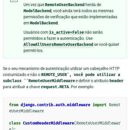
Um vez que
RemoteUserBackend
herda de
ModelBackend
, você ainda terá todos as mesmas
permissões de verificação que estão implementadas
em
ModelBackend
.
Usuários com
is_active=False
não serão
permitidos a fazer a autenticação. Use
AllowAllUsersRemoteUserBackend
se você quiser
permití-los.
Se o seu mecanismo de autenticação utilizar um cabeçalho HTTP
costumizado e não o
REMOTE_USER`,
você
pode
utilizar
a
subclass
``RemoteUserMiddleware
e definir o atributo
header
para atribuir a chave
request.META
. Por exemplo:
from
django.contrib.auth.middleware
import
Remot
eUserMiddleware
class
CustomHeaderMiddleware
(
RemoteUserMiddlewar
e
):