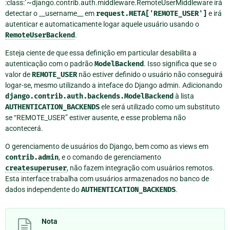
:class:`~django.contrib.auth.middleware.RemoteUserMiddleware irá
detectar o __username__ em
request.META['REMOTE_USER']
e irá
autenticar e automaticamente logar aquele usuário usando o
RemoteUserBackend
.
Esteja ciente de que essa definição em particular desabilita a
autenticação com o padrão
ModelBackend
. Isso significa que se o
valor de
REMOTE_USER
não estiver definido o usuário não conseguirá
logar-se, mesmo utilizando a inteface do Django admin. Adicionando
django.contrib.auth.backends.ModelBackend
à lista
AUTHENTICATION_BACKENDS
ele será utilizado como um substituto
se “REMOTE_USER” estiver ausente, e esse problema não
acontecerá.
O gerenciamento de usuários do Django, bem como as views em
contrib.admin
, e o comando de gerenciamento
createsuperuser
, não fazem integração com usuários remotos.
Esta interface trabalha com usuários armazenados no banco de
dados independente do
AUTHENTICATION_BACKENDS
.
Nota