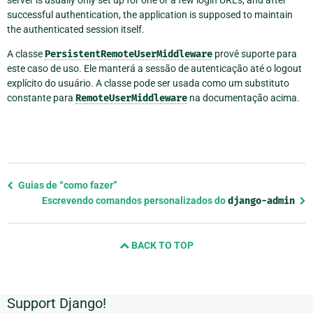
successful authentication, the application is supposed to maintain
the authenticated session itself.
A classe
PersistentRemoteUserMiddleware
provê suporte para
este caso de uso. Ele manterá a sessão de autenticação até o logout
explícito do usuário. A classe pode ser usada como um substituto
constante para
RemoteUserMiddleware
na documentação acima.
Previous
Guias de “como fazer”
page
Escrevendo comandos personalizados do
django-admin
and
next
BACK TO TOP
page
Support Django!
Informações