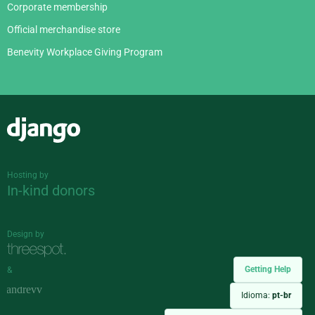
Corporate membership
Official merchandise store
Benevity Workplace Giving Program
Django
Hosting by
In-kind donors
Design by
Getting Help
&
Idioma:
pt-br