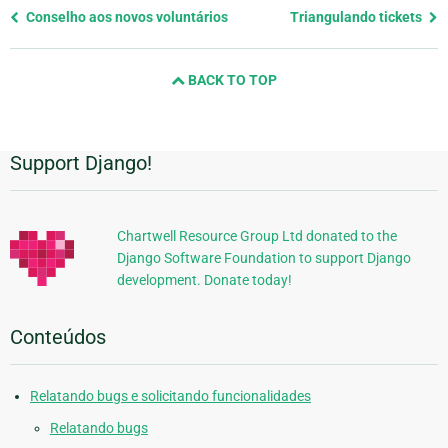
Previous
Conselho aos novos voluntários
Triangulando tickets
page
and
BACK TO TOP
next
page
Support Django!
Informações
Adicionais
Chartwell Resource Group Ltd donated to the
Django Software Foundation to support Django
development. Donate today!
Conteúdos
Relatando bugs e solicitando funcionalidades
Relatando bugs