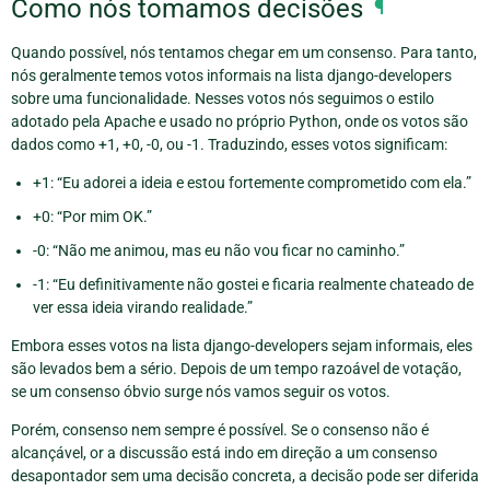
Como nós tomamos decisões
¶
Quando possível, nós tentamos chegar em um consenso. Para tanto,
nós geralmente temos votos informais na lista django-developers
sobre uma funcionalidade. Nesses votos nós seguimos o estilo
adotado pela Apache e usado no próprio Python, onde os votos são
dados como +1, +0, -0, ou -1. Traduzindo, esses votos significam:
+1: “Eu adorei a ideia e estou fortemente comprometido com ela.”
+0: “Por mim OK.”
-0: “Não me animou, mas eu não vou ficar no caminho.”
-1: “Eu definitivamente não gostei e ficaria realmente chateado de
ver essa ideia virando realidade.”
Embora esses votos na lista django-developers sejam informais, eles
são levados bem a sério. Depois de um tempo razoável de votação,
se um consenso óbvio surge nós vamos seguir os votos.
Porém, consenso nem sempre é possível. Se o consenso não é
alcançável, or a discussão está indo em direção a um consenso
desapontador sem uma decisão concreta, a decisão pode ser diferida