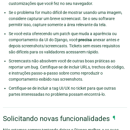
customizações que você fez no seu navegador.
Se o problema for muito difícil de mostrar usando uma imagem,
considere capturar um breve screencast. Se o seu software
permitir isso, capture somente a área relevante da tela.
Se você esta oferecendo um patch que muda a aparência ou
comportamento da UI do Django, você
precisa
anexar antes
e
depois screenshots/screencasts. Tickets sem esses requisitos
são difíceis para os validadores acessarem rápido.
Screencasts não absolvem você de outras boas práticas ao
reportar um bug. Certifique-se de incluir URLs, trechos de código,
e instruções passo-a-passo sobre como reproduzir o
comportamento exibido nas screenshots.
Certifique-se de incluir a tag UI/UX no ticket para que outras
partes interessadas no problema possam encontrá-lo.
Solicitando novas funcionalidades
¶
Nós estamos sempre tentando deixar o Django melhor, e as suas