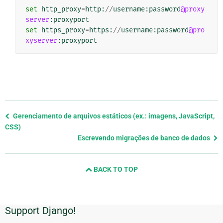
set
http_proxy
=
http
:
//
username
:
password
@proxy
server
:
proxyport
set
https_proxy
=
https
:
//
username
:
password
@pro
xyserver
:
proxyport
Previous
Gerenciamento de arquivos estáticos (ex.: imagens, JavaScript,
page
CSS)
and
Escrevendo migrações de banco de dados
next
page
BACK TO TOP
Support Django!
Informações