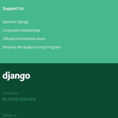
Support Us
Sponsor Django
Corporate membership
Official merchandise store
Benevity Workplace Giving Program
Django
Hosting by
In-kind donors
Design by