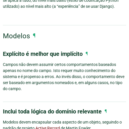
se aplica a tudo, do nível mais baixo (estilo de codificação Python
utilizado) ao nível mais alto (a “experiência” de se usar Django).
Modelos
¶
Explícito é melhor que implícito
¶
Campos não devem assumir certos comportamentos baseados
apenas no nome do campo. Isto requer muito conhecimento do
sistema e é propenso a erros. Ao invés disso, o comportamento deve
ser baseado em argumentos nomeados e, em alguns casos, no tipo
do campo.
Inclui toda lógica do domínio relevante
¶
Modelos devem encapsular cada aspecto de um objeto, seguindo o
padrão de projeto
Active Record
de Martin Fowler.