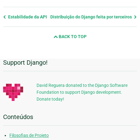
Previous
Estabilidade da API
Distribuição do Django feita por terceiros
page
and
BACK TO TOP
next
page
Support Django!
Informações
Adicionais
David Reguera donated to the Django Software
Foundation to support Django development.
Donate today!
Conteúdos
Filosofias de Projeto