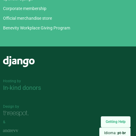
Corporate membership
Official merchandise store
Benevity Workplace Giving Program
Django
Hosting by
In-kind donors
Design by
Getting Help
&
Idioma:
pt-br