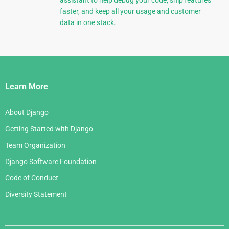
assistant to help debug your code, ship features
faster, and keep all your usage and customer
data in one stack.
Django
Links
Learn More
About Django
Getting Started with Django
Team Organization
Django Software Foundation
Code of Conduct
Diversity Statement