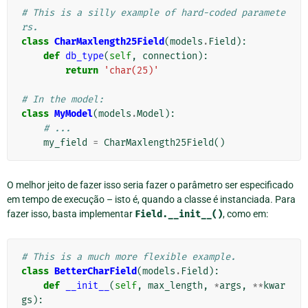
# This is a silly example of hard-coded paramete
rs.
class
CharMaxlength25Field
(
models
.
Field
):
def
db_type
(
self
,
connection
):
return
'char(25)'
# In the model:
class
MyModel
(
models
.
Model
):
# ...
my_field
=
CharMaxlength25Field
()
O melhor jeito de fazer isso seria fazer o parâmetro ser especificado
em tempo de execução – isto é, quando a classe é instanciada. Para
fazer isso, basta implementar
Field.__init__()
, como em:
# This is a much more flexible example.
class
BetterCharField
(
models
.
Field
):
def
__init__
(
self
,
max_length
,
*
args
,
**
kwar
gs
):