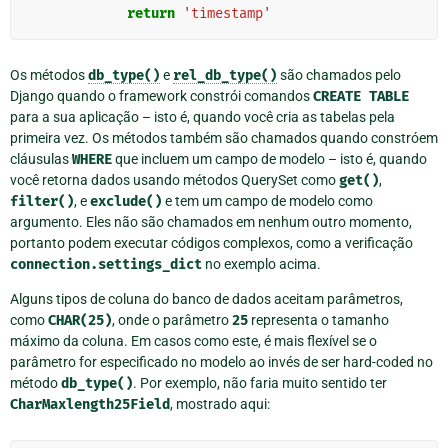
return
'timestamp'
Os métodos
db_type()
e
rel_db_type()
são chamados pelo
Django quando o framework constrói comandos
CREATE
TABLE
para a sua aplicação – isto é, quando você cria as tabelas pela
primeira vez. Os métodos também são chamados quando constróem
cláusulas
WHERE
que incluem um campo de modelo – isto é, quando
você retorna dados usando métodos QuerySet como
get()
,
filter()
, e
exclude()
e tem um campo de modelo como
argumento. Eles não são chamados em nenhum outro momento,
portanto podem executar códigos complexos, como a verificação
connection.settings_dict
no exemplo acima.
Alguns tipos de coluna do banco de dados aceitam parâmetros,
como
CHAR(25)
, onde o parâmetro
25
representa o tamanho
máximo da coluna. Em casos como este, é mais flexível se o
parâmetro for especificado no modelo ao invés de ser hard-coded no
método
db_type()
. Por exemplo, não faria muito sentido ter
CharMaxlength25Field
, mostrado aqui: