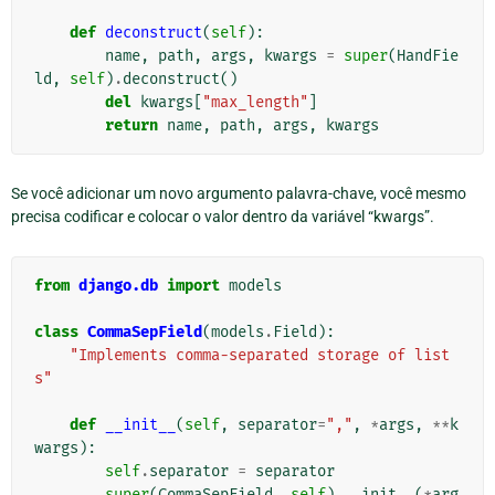
def
deconstruct
(
self
):
name
,
path
,
args
,
kwargs
=
super
(
HandFie
ld
,
self
)
.
deconstruct
()
del
kwargs
[
"max_length"
]
return
name
,
path
,
args
,
kwargs
Se você adicionar um novo argumento palavra-chave, você mesmo
precisa codificar e colocar o valor dentro da variável “kwargs”.
from
django.db
import
models
class
CommaSepField
(
models
.
Field
):
"Implements comma-separated storage of list
s"
def
__init__
(
self
,
separator
=
","
,
*
args
,
**
k
wargs
):
self
.
separator
=
separator
super
(
CommaSepField
,
self
)
.
__init__
(
*
arg