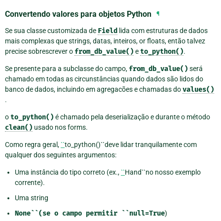
Convertendo valores para objetos Python
¶
Se sua classe customizada de
Field
lida com estruturas de dados
mais complexas que strings, datas, inteiros, or floats, então talvez
precise sobrescrever o
from_db_value()
e
to_python()
.
Se presente para a subclasse do campo,
from_db_value()
será
chamado em todas as circunstâncias quando dados são lidos do
banco de dados, incluindo em agregacões e chamadas do
values()
.
o
to_python()
é chamado pela deserialização e durante o método
clean()
usado nos forms.
Como regra geral,
``
to_python()``deve lidar tranquilamente com
qualquer dos seguintes argumentos:
Uma instância do tipo correto (ex.,
``
Hand``no nosso exemplo
corrente).
Uma string
None``(se
o
campo
permitir
``null=True
)