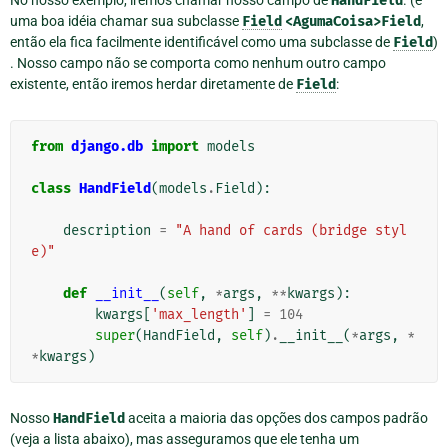
No nosso exemplo, iremos chamar nosso campo de
HandField
. (é
uma boa idéia chamar sua subclasse
Field
<AgumaCoisa>Field
,
então ela fica facilmente identificável como uma subclasse de
Field
)
. Nosso campo não se comporta como nenhum outro campo
existente, então iremos herdar diretamente de
Field
:
from
django.db
import
models
class
HandField
(
models
.
Field
):
description
=
"A hand of cards (bridge styl
e)"
def
__init__
(
self
,
*
args
,
**
kwargs
):
kwargs
[
'max_length'
]
=
104
super
(
HandField
,
self
)
.
__init__
(
*
args
,
*
*
kwargs
)
Nosso
HandField
aceita a maioria das opções dos campos padrão
(veja a lista abaixo), mas asseguramos que ele tenha um