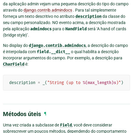
da aplicação admin vejam uma pequena descrição do tipo do campo
através do
django.contrib.admindocs
. Para tal simplesmente
forneça um texto descritivo no atributo
description
da classe do
seu campo personalizado. NO evento acima, a descrição mostrada
pela aplicação
admindocs
para o
HandField
será ‘A hand of cards
(bridge style)’.
No display do
django.contrib.admindocs
, a descrição do campo
é interpolada com
field.__dict__
o qual habilita a descrição
incorporar argumentos do campo. Por exemplo, a descrição para
CharField
é:
description
=
_
(
"String (up to 
%(max_length)s
)"
)
Métodos úteis
¶
Uma vez criada a subclasse de
Field
, você deve considerar
sobrescrever um poucos métodos, dependendo do comportamento