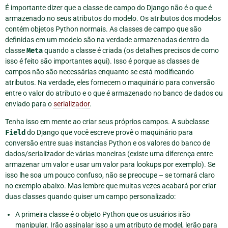
É importante dizer que a classe de campo do Django não é o que é
armazenado no seus atributos do modelo. Os atributos dos modelos
contém objetos Python normais. As classes de campo que são
definidas em um modelo são na verdade armazenadas dentro da
classe
Meta
quando a classe é criada (os detalhes precisos de como
isso é feito são importantes aqui). Isso é porque as classes de
campos não são necessárias enquanto se está modificando
atributos. Na verdade, eles fornecem o maquinário para conversão
entre o valor do atributo e o que é armazenado no banco de dados ou
enviado para o
serializador
.
Tenha isso em mente ao criar seus próprios campos. A subclasse
Field
do Django que você escreve provê o maquinário para
conversão entre suas instancias Python e os valores do banco de
dados/serializador de várias maneiras (existe uma diferença entre
armazenar um valor e usar um valor para lookups por exemplo). Se
isso lhe soa um pouco confuso, não se preocupe – se tornará claro
no exemplo abaixo. Mas lembre que muitas vezes acabará por criar
duas classes quando quiser um campo personalizado:
A primeira classe é o objeto Python que os usuários irão
manipular. Irão assinalar isso a um atributo de model, lerão para