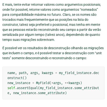
E mais, tente evitar retornar valores como argumentos posicionais;
onde for possível, retorne valores como argumentos “nomeados”
para compatibilidade máxima no futuro. Claro, se os nomes são
trocados mais frequentemente que as posições na lista do
construtor, talvez seja preferível o posicional, mas tenha em mente
que as pessoas estarão reconstruindo seu campo a partir da verão
serializada por algum tempo (talvez anos), dependendo de quanto
tempo suas migrações sobrevivam.
É possível ver os resultados de desconstrução olhando as migrações
que incluem o campo, e é possível testar a desconstrução com “unit
tests” somente desconstruindo e reconstruindo o campo:
name
,
path
,
args
,
kwargs
=
my_field_instance
.
dec
onstruct
()
new_instance
=
MyField
(
*
args
,
**
kwargs
)
self
.
assertEqual
(
my_field_instance
.
some_attribut
e
,
new_instance
.
some_attribute
)