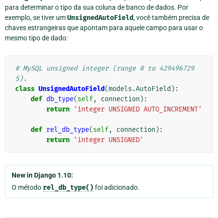
para determinar o tipo da sua coluna de banco de dados. Por
exemplo, se tiver um
UnsignedAutoField
, você também precisa de
chaves estrangeiras que apontam para aquele campo para usar o
mesmo tipo de dado:
# MySQL unsigned integer (range 0 to 429496729
5).
class
UnsignedAutoField
(
models
.
AutoField
):
def
db_type
(
self
,
connection
):
return
'integer UNSIGNED AUTO_INCREMENT'
def
rel_db_type
(
self
,
connection
):
return
'integer UNSIGNED'
New in Django 1.10:
O método
rel_db_type()
foi adicionado.