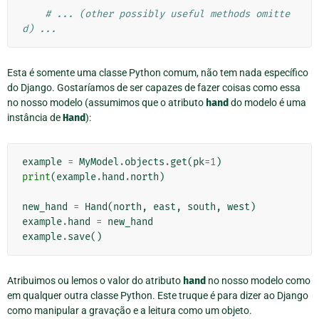
# ... (other possibly useful methods omitte
d) ...
Esta é somente uma classe Python comum, não tem nada específico
do Django. Gostaríamos de ser capazes de fazer coisas como essa
no nosso modelo (assumimos que o atributo
hand
do modelo é uma
instância de
Hand
):
example
=
MyModel
.
objects
.
get
(
pk
=
1
)
print
(
example
.
hand
.
north
)
new_hand
=
Hand
(
north
,
east
,
south
,
west
)
example
.
hand
=
new_hand
example
.
save
()
Atribuimos ou lemos o valor do atributo
hand
no nosso modelo como
em qualquer outra classe Python. Este truque é para dizer ao Django
como manipular a gravação e a leitura como um objeto.