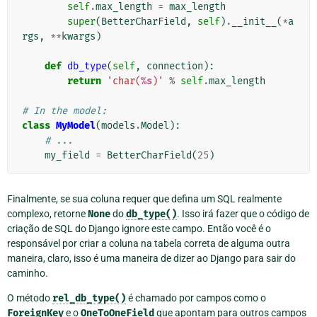
self
.
max_length
=
max_length
super
(
BetterCharField
,
self
)
.
__init__
(
*
a
rgs
,
**
kwargs
)
def
db_type
(
self
,
connection
):
return
'char(
%s
)'
%
self
.
max_length
# In the model:
class
MyModel
(
models
.
Model
):
# ...
my_field
=
BetterCharField
(
25
)
Finalmente, se sua coluna requer que defina um SQL realmente
complexo, retorne
None
do
db_type()
. Isso irá fazer que o código de
criação de SQL do Django ignore este campo. Então você é o
responsável por criar a coluna na tabela correta de alguma outra
maneira, claro, isso é uma maneira de dizer ao Django para sair do
caminho.
O método
rel_db_type()
é chamado por campos como o
ForeignKey
e o
OneToOneField
que apontam para outros campos