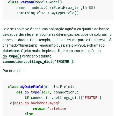
class
Person
(
models
.
Model
):
name
=
models
.
CharField
(
max_length
=
80
)
something_else
=
MytypeField
()
Se o seu objetivo é criar uma aplicação agnóstica quanto ao banco
de dados, deve levar em conta as diferenças nos tipos de colunas no
banco de dados. Por exemplo, a tipo date/time para o PostgreSQL é
chamado``timestamp`` enquanto que para o MySQL é chamado
datetime
. O jeito mais simples de lidar com isso é no método
db_type()
verificar o atributo
connection.settings_dict['ENGINE']
.
Por exemplo:
class
MyDateField
(
models
.
Field
):
def
db_type
(
self
,
connection
):
if
connection
.
settings_dict
[
'ENGINE'
]
==
'django.db.backends.mysql'
:
return
'datetime'
else
: