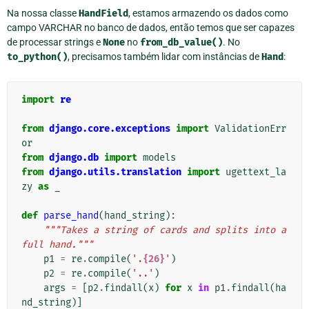
Na nossa classe
HandField
, estamos armazendo os dados como
campo VARCHAR no banco de dados, então temos que ser capazes
de processar strings e
None
no
from_db_value()
. No
to_python()
, precisamos também lidar com instâncias de
Hand
:
import
re
from
django.core.exceptions
import
ValidationErr
or
from
django.db
import
models
from
django.utils.translation
import
ugettext_la
zy
as
_
def
parse_hand
(
hand_string
):
"""Takes a string of cards and splits into a 
full hand."""
p1
=
re
.
compile
(
'.
{26}
'
)
p2
=
re
.
compile
(
'..'
)
args
=
[
p2
.
findall
(
x
)
for
x
in
p1
.
findall
(
ha
nd_string
)]