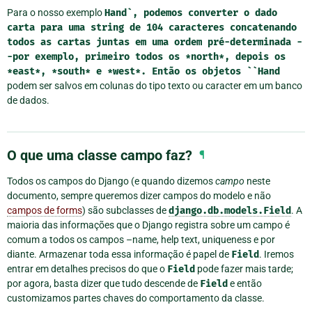
Para o nosso exemplo
Hand`,
podemos
converter
o
dado
carta
para
uma
string
de
104
caracteres
concatenando
todos
as
cartas
juntas
em
uma
ordem
pré-determinada
-
-por
exemplo,
primeiro
todos
os
*north*,
depois
os
*east*,
*south*
e
*west*.
Então
os
objetos
``Hand
podem ser salvos em colunas do tipo texto ou caracter em um banco
de dados.
O que uma classe campo faz?
¶
Todos os campos do Django (e quando dizemos
campo
neste
documento, sempre queremos dizer campos do modelo e não
campos de forms
) são subclasses de
django.db.models.Field
. A
maioria das informações que o Django registra sobre um campo é
comum a todos os campos –name, help text, uniqueness e por
diante. Armazenar toda essa informação é papel de
Field
. Iremos
entrar em detalhes precisos do que o
Field
pode fazer mais tarde;
por agora, basta dizer que tudo descende de
Field
e então
customizamos partes chaves do comportamento da classe.