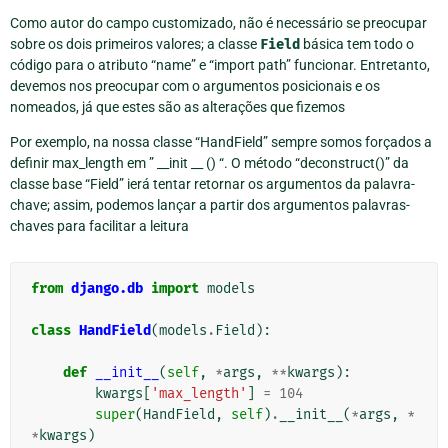
Como autor do campo customizado, não é necessário se preocupar
sobre os dois primeiros valores; a classe
Field
básica tem todo o
código para o atributo “name” e “import path” funcionar. Entretanto,
devemos nos preocupar com o argumentos posicionais e os
nomeados, já que estes são as alterações que fizemos
Por exemplo, na nossa classe “HandField” sempre somos forçados a
definir max_length em ” __init __ () “. O método “deconstruct()” da
classe base “Field” ierá tentar retornar os argumentos da palavra-
chave; assim, podemos lançar a partir dos argumentos palavras-
chaves para facilitar a leitura
from
django.db
import
models
class
HandField
(
models
.
Field
):
def
__init__
(
self
,
*
args
,
**
kwargs
):
kwargs
[
'max_length'
]
=
104
super
(
HandField
,
self
)
.
__init__
(
*
args
,
*
*
kwargs
)