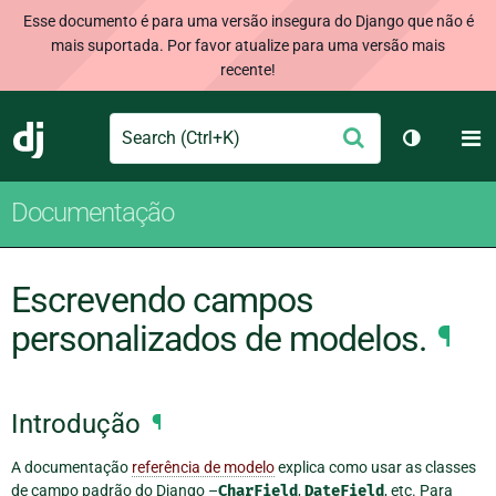
Esse documento é para uma versão insegura do Django que não é
mais suportada. Por favor atualize para uma versão mais
recente!
Search
M
Enviar
Django
Alternar 
Documentação
Escrevendo campos
personalizados de modelos.
¶
Introdução
¶
A documentação
referência de modelo
explica como usar as classes
de campo padrão do Django –
CharField
,
DateField
, etc. Para