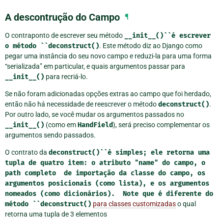
A descontrução do Campo
¶
O contraponto de escrever seu método
__init__()``é
escrever
o
método
``deconstruct()
. Este método diz ao Django como
pegar uma instância do seu novo campo e reduzi-la para uma forma
“serializada” em particular, e quais argumentos passar para
__init__()
para recriá-lo.
Se não foram adicionadas opções extras ao campo que foi herdado,
então não há necessidade de reescrever o método
deconstruct()
.
Por outro lado, se você mudar os argumentos passados no
__init__()
(como em
HandField
), será preciso complementar os
argumentos sendo passados.
O contrato da
deconstruct()``é
simples;
ele
retorna
uma
tupla
de
quatro
item:
o
atributo
"name"
do
campo,
o
path
completo
de
importação
da
classe
do
campo,
os
argumentos
posicionais
(como
lista),
e
os
argumentos
nomeados
(como
dicionários).
Note
que
é
diferente
do
método
``deconstruct()
para classes customizadas
o qual
retorna uma tupla de 3 elementos