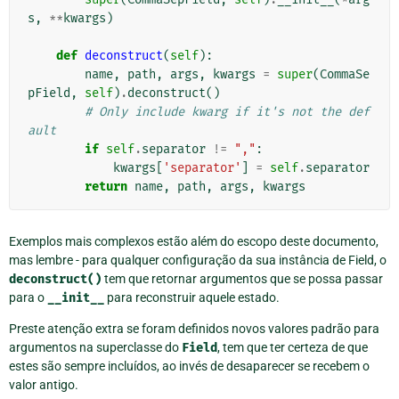
s
,
**
kwargs
)
def
deconstruct
(
self
):
name
,
path
,
args
,
kwargs
=
super
(
CommaSe
pField
,
self
)
.
deconstruct
()
# Only include kwarg if it's not the def
ault
if
self
.
separator
!=
","
:
kwargs
[
'separator'
]
=
self
.
separator
return
name
,
path
,
args
,
kwargs
Exemplos mais complexos estão além do escopo deste documento,
mas lembre - para qualquer configuração da sua instância de Field, o
deconstruct()
tem que retornar argumentos que se possa passar
para o
__init__
para reconstruir aquele estado.
Preste atenção extra se foram definidos novos valores padrão para
argumentos na superclasse do
Field
, tem que ter certeza de que
estes são sempre incluídos, ao invés de desaparecer se recebem o
valor antigo.