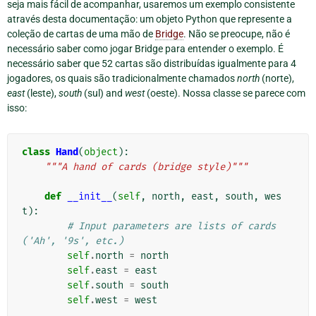
seja mais fácil de acompanhar, usaremos um exemplo consistente
através desta documentação: um objeto Python que represente a
coleção de cartas de uma mão de
Bridge
. Não se preocupe, não é
necessário saber como jogar Bridge para entender o exemplo. É
necessário saber que 52 cartas são distribuídas igualmente para 4
jogadores, os quais são tradicionalmente chamados
north
(norte),
east
(leste),
south
(sul) and
west
(oeste). Nossa classe se parece com
isso:
class
Hand
(
object
):
"""A hand of cards (bridge style)"""
def
__init__
(
self
,
north
,
east
,
south
,
wes
t
):
# Input parameters are lists of cards 
('Ah', '9s', etc.)
self
.
north
=
north
self
.
east
=
east
self
.
south
=
south
self
.
west
=
west