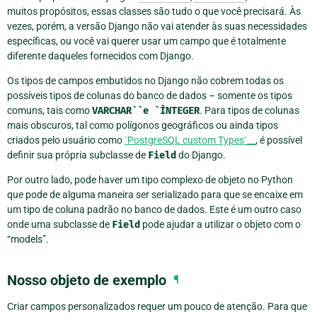
muitos propósitos, essas classes são tudo o que você precisará. Às
vezes, porém, a versão Django não vai atender às suas necessidades
específicas, ou você vai querer usar um campo que é totalmente
diferente daqueles fornecidos com Django.
Os tipos de campos embutidos no Django não cobrem todas os
possíveis tipos de colunas do banco de dados – somente os tipos
comuns, tais como
VARCHAR``e
`ÌNTEGER
. Para tipos de colunas
mais obscuros, tal como polígonos geográficos ou ainda tipos
criados pelo usuário como
`PostgreSQL custom Types`__
, é possível
definir sua própria subclasse de
Field
do Django.
Por outro lado, pode haver um tipo complexo de objeto no Python
que pode de alguma maneira ser serializado para que se encaixe em
um tipo de coluna padrão no banco de dados. Este é um outro caso
onde uma subclasse de
Field
pode ajudar a utilizar o objeto com o
“models”.
Nosso objeto de exemplo
¶
Criar campos personalizados requer um pouco de atenção. Para que