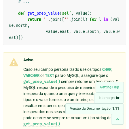
# ...
def
get_prep_value
(
self
,
value
):
return
''
.
join
([
''
.
join
(
l
)
for
l
in
(
val
ue
.
north
,
value
.
east
,
value
.
south
,
value
.
w
est
)])
Aviso
Caso seu campo personalizado use os tipos
CHAR
,
VARCHAR
or
TEXT
parao MySQL, assegure que o
get_prep_value()
sempre retorne um tipo string. O
MySQL responde a pesquisa de maneira variável e
Getting Help
inesperada quando uma query é executada com estes
Idioma:
pt-br
tipos e o valor fornecido é um inteiro, o que pode
resultar em queries qeu contenham objetos
Versão da Documentação:
1.11
inesperados nos seus resultados. Este problema não
pode ocorrer se sempre retornar um tipo string do
get_prep_value()
.