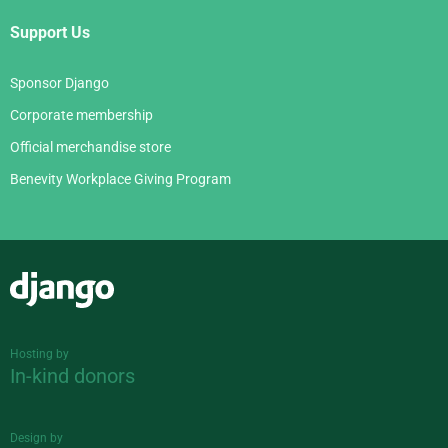
Support Us
Sponsor Django
Corporate membership
Official merchandise store
Benevity Workplace Giving Program
Django
Hosting by
In-kind donors
Design by