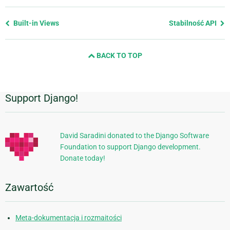
Previous
Built-in Views
Stabilność API
page
and
BACK TO TOP
next
page
Support Django!
Dodatkowe
informacje
David Saradini donated to the Django Software
Foundation to support Django development.
Donate today!
Zawartość
Meta-dokumentacja i rozmaitości