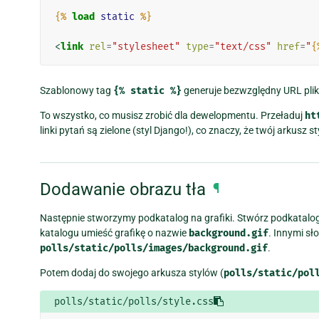
{%
load
static
%}
<
link
rel
=
"stylesheet"
type
=
"text/css"
href
=
"
{
Szablonowy tag
{%
static
%}
generuje bezwzględny URL pli
To wszystko, co musisz zrobić dla dewelopmentu. Przeładuj
ht
linki pytań są zielone (styl Django!), co znaczy, że twój arkusz
Dodawanie obrazu tła
¶
Następnie stworzymy podkatalog na grafiki. Stwórz podkatalo
katalogu umieść grafikę o nazwie
background.gif
. Innymi s
polls/static/polls/images/background.gif
.
Potem dodaj do swojego arkusza stylów (
polls/static/pol
polls/static/polls/style.css