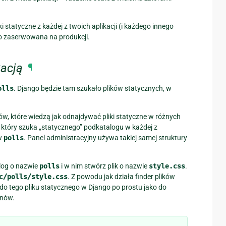
iki statyczne z każdej z twoich aplikacji (i każdego innego
to zaserwowana na produkcji.
kacją
¶
olls
. Django będzie tam szukało plików statycznych, w
rów, które wiedzą jak odnajdywać pliki statyczne w różnych
, który szuka „statycznego” podkatalogu w każdej z
 w
polls
. Panel administracyjny używa takiej samej struktury
alog o nazwie
polls
i w nim stwórz plik o nazwie
style.css
.
c/polls/style.css
. Z powodu jak działa finder plików
do tego pliku statycznego w Django po prostu jako do
onów.