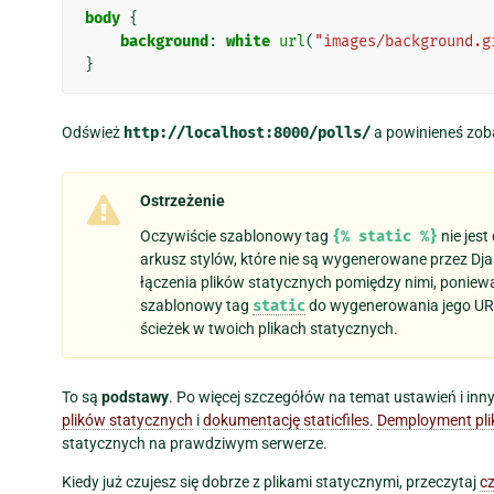
body
{
background
:
white
url
(
"images/background.g
}
Odśwież
http://localhost:8000/polls/
a powinieneś zob
Ostrzeżenie
Oczywiście szablonowy tag
{%
static
%}
nie jest
arkusz stylów, które nie są wygenerowane przez D
łączenia plików statycznych pomiędzy nimi, ponie
szablonowy tag
static
do wygenerowania jego URL
ścieżek w twoich plikach statycznych.
To są
podstawy
. Po więcej szczegółów na temat ustawień i i
plików statycznych
i
dokumentację staticfiles
.
Demployment pli
statycznych na prawdziwym serwerze.
Kiedy już czujesz się dobrze z plikami statycznymi, przeczytaj
cz