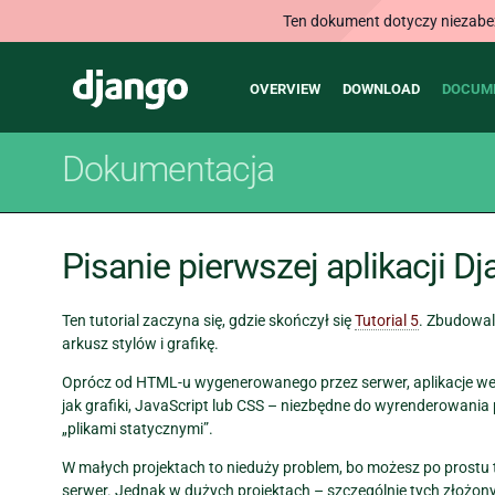
Ten dokument dotyczy niezabezp
Main
Django
OVERVIEW
DOWNLOAD
DOCUM
navigation
Dokumentacja
Pisanie pierwszej aplikacji Dj
Ten tutorial zaczyna się, gdzie skończył się
Tutorial 5
. Zbudowal
arkusz stylów i grafikę.
Oprócz od HTML-u wygenerowanego przez serwer, aplikacje w
jak grafiki, JavaScript lub CSS – niezbędne do wyrenderowania 
„plikami statycznymi”.
W małych projektach to nieduży problem, bo możesz po prostu t
serwer. Jednak w dużych projektach – szczególnie tych złożonyc