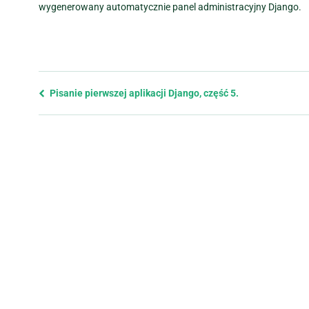
wygenerowany automatycznie panel administracyjny Django.
Previous
Pisanie pierwszej aplikacji Django, część 5.
page
and
next
page