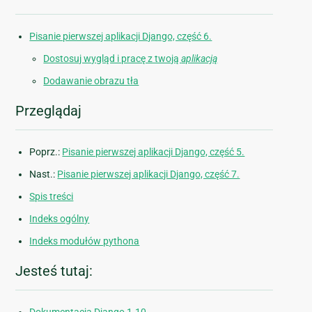
Pisanie pierwszej aplikacji Django, część 6.
Dostosuj wygląd i pracę z twoją
aplikacją
Dodawanie obrazu tła
Przeglądaj
Poprz.:
Pisanie pierwszej aplikacji Django, część 5.
Nast.:
Pisanie pierwszej aplikacji Django, część 7.
Spis treści
Indeks ogólny
Indeks modułów pythona
Jesteś tutaj: