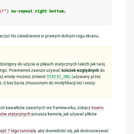
if"
)
no-repeat
right
bottom
;
aczyć tło załadowane w prawym dolnym rogu ekranu.
 dostępny do użycia w plikach statycznych takich jak twój
jango. Powinieneś zawsze używać
ścieżek względnych
do
waż wtedy możesz zmienić
STATIC_URL
(używany przez
-i) bez bycia zmuszonym do modyfikacji też rzeszy
nnych kawałków zawartych we frameworku, zobacz
howto
ków statycznych
porusza kwestię, jak używać plików
ęść 7 tego tutoriala
, aby dowiedzieć się, jak dostosowywać