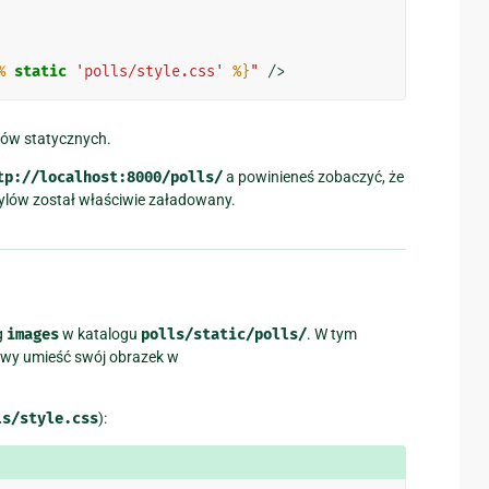
%
static
'polls/style.css'
%}
"
/>
ków statycznych.
tp://localhost:8000/polls/
a powinieneś zobaczyć, że
 stylów został właściwie załadowany.
g
images
w katalogu
polls/static/polls/
. W tym
łowy umieść swój obrazek w
ls/style.css
):