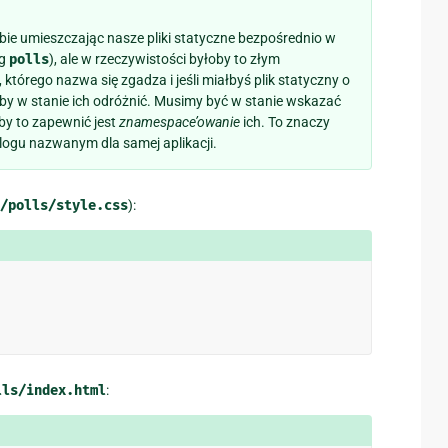
bie umieszczając nasze pliki statyczne bezpośrednio w
og
polls
), ale w rzeczywistości byłoby to złym
którego nazwa się zgadza i jeśli miałbyś plik statyczny o
łoby w stanie ich odróżnić. Musimy być w stanie wskazać
by to zapewnić jest
znamespace’owanie
ich. To znaczy
logu nazwanym dla samej aplikacji.
/polls/style.css
):
lls/index.html
: