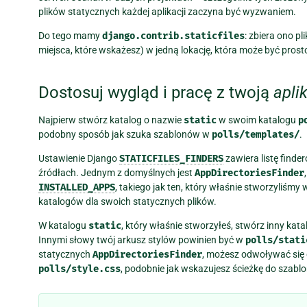
plików statycznych każdej aplikacji zaczyna być wyzwaniem.
Do tego mamy
django.contrib.staticfiles
: zbiera ono pl
miejsca, które wskażesz) w jedną lokację, która może być pros
Dostosuj wygląd i pracę z twoją
apli
Najpierw stwórz katalog o nazwie
static
w swoim katalogu
p
podobny sposób jak szuka szablonów w
polls/templates/
.
Ustawienie Django
STATICFILES_FINDERS
zawiera listę finde
źródłach. Jednym z domyślnych jest
AppDirectoriesFinder
INSTALLED_APPS
, takiego jak ten, który właśnie stworzyliśmy
katalogów dla swoich statycznych plików.
W katalogu
static
, który właśnie stworzyłeś, stwórz inny kat
Innymi słowy twój arkusz stylów powinien być w
polls/stati
statycznych
AppDirectoriesFinder
, możesz odwoływać się 
polls/style.css
, podobnie jak wskazujesz ścieżkę do szabl