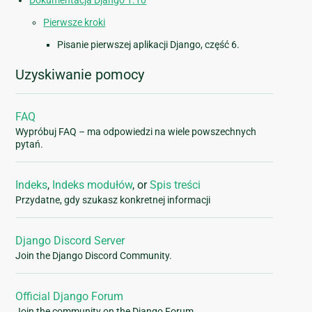
Dokumentacja Django 1.10
Pierwsze kroki
Pisanie pierwszej aplikacji Django, część 6.
Uzyskiwanie pomocy
FAQ
Wypróbuj FAQ – ma odpowiedzi na wiele powszechnych
pytań.
Indeks
,
Indeks modułów
, or
Spis treści
Przydatne, gdy szukasz konkretnej informacji
Django Discord Server
Join the Django Discord Community.
Official Django Forum
Join the community on the Django Forum.