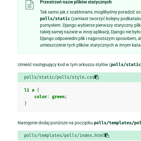
Przestrzeń nazw plików statycznych
Tak samo jak z szablonami,
moglibyśmy
poradzić so
polls/static
(zamiast tworzyć kolejny podkatal
pomysłem. Django wybierze pierwszy statyczny plik, 
takiej samej nazwie w
innej
aplikacji, Django nie by
Django odpowiedni plik i najprostszym sposobem, a
umieszczenie tych plików statycznych w
innym
kata
Umieść następujący kod w tym arkuszu stylów (
polls/static
polls/static/polls/style.css
li
a
{
color
:
green
;
}
Następnie dodaj poniższe na początku
polls/templates/po
polls/templates/polls/index.html