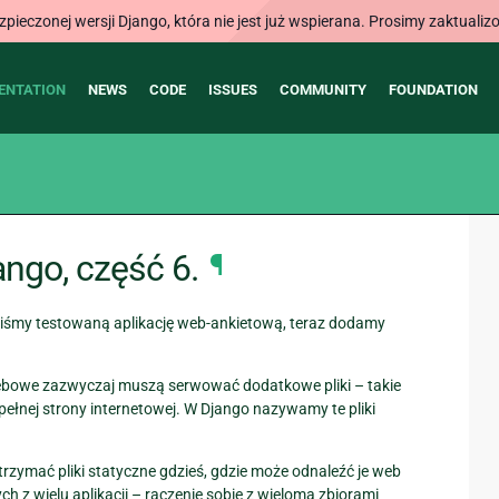
ieczonej wersji Django, która nie jest już wspierana. Prosimy zaktual
ENTATION
NEWS
CODE
ISSUES
COMMUNITY
FOUNDATION
ango, część 6.
¶
iśmy testowaną aplikację web-ankietową, teraz dodamy
ebowe zazwyczaj muszą serwować dodatkowe pliki – takie
pełnej strony internetowej. W Django nazywamy te pliki
rzymać pliki statyczne gdzieś, gdzie może odnaleźć je web
h z wielu aplikacji – raczenie sobie z wieloma zbiorami