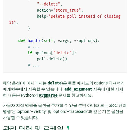
"--delete"
,
action
=
"store_true"
,
help
=
"Delete poll instead of closing 
it"
,
)
def
handle
(
self
,
*
args
,
**
options
):
# ...
if
options
[
"delete"
]:
poll
.
delete
()
# ...
해당 옵션(이 예시에서는
delete
)은 핸들 메서드의 options 딕셔너리
매개변수에서 사용할 수 있습니다.
add_argument
사용에 대한 자세
한 내용은 Python의
argparse
문서를 참고하세요.
사용자 지정 명령줄 옵션을 추가할 수 있을 뿐만 아니라 모든 :doc:’관리
명령’은 :option:’–verbity’ 및 :option:’–traceback’과 같은 기본 옵션을
사용할 수 있습니다.
관리 명령 및 로케일
¶