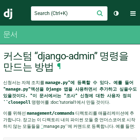
Search
M
제
Django
테마 토글
출
문서
커스텀 “django-admin” 명령을
만드는 방법
¶
신청서는 자체 조치를
manage.py"에
등록할
수
있다.
예를
들어
"manage.py"액션을
Django
앱을
사용하면서
추가하고
싶을수도
있을것이다.
"이
문서에서는
"조사"
신청에
대한
사용자
정의
``closepoll
명령어를 :doc:’tutorial1에서 만들 것이다.
이를 위해선
management/commands
디렉토리를 애플리케이션에 추
가합니다. 장고는 이 디렉토리 내의 파이썬 모듈 중 언더스코어로 시작
하지 않는 모듈들을
``
manage.py``에 커맨드로 등록합니다. 예를 들면: