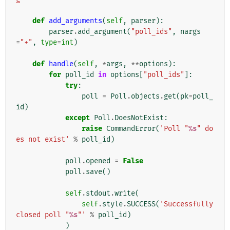
def
add_arguments
(
self
,
parser
):
parser
.
add_argument
(
"poll_ids"
,
nargs
=
"+"
,
type
=
int
)
def
handle
(
self
,
*
args
,
**
options
):
for
poll_id
in
options
[
"poll_ids"
]:
try
:
poll
=
Poll
.
objects
.
get
(
pk
=
poll_
id
)
except
Poll
.
DoesNotExist
:
raise
CommandError
(
'Poll "
%s
" do
es not exist'
%
poll_id
)
poll
.
opened
=
False
poll
.
save
()
self
.
stdout
.
write
(
self
.
style
.
SUCCESS
(
'Successfully 
closed poll "
%s
"'
%
poll_id
)
)