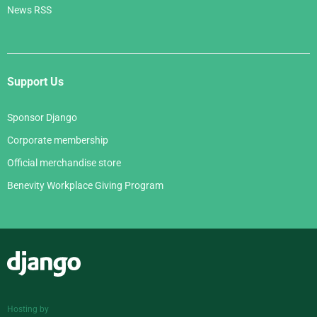
News RSS
Support Us
Sponsor Django
Corporate membership
Official merchandise store
Benevity Workplace Giving Program
Django
Hosting by