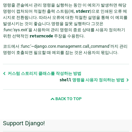
명령줄 콘솔에서 관리 명령을 실행하는 동안 이 예외가 발생하면 해당
명령이 캡처되어 적절한 출력 스트림(예,
stderr
)으로 인쇄된 오류 메
시지로 전환됩니다. 따라서 오류에 대한 적절한 설명을 통해 이 예외를
발생시키는 것이 좋습니다.명령을 잘못 실행하다 그것은
:func:’sys.exit’을 사용하여 관리 명령의 종료 상태를 사용자 정의하기
위한 선택적인
returncode
주장을 수용한다.
코드에서 :func:’~django.core.management.call_command’까지 관리
명령이 호출되면 필요할 때 예외를 잡는 것은 사용자의 몫입니다.
Previous
커스텀 스토리지 클래스를 작성하는 방법
page
shell
명령을 사용자 정의하는 방법
and
next
BACK TO TOP
page
Support Django!
추