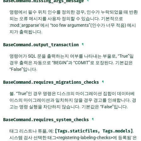
BaseCommand.
missing_args_message
¶
명령에서 필수 위치 인수를 정의한 경우, 인수가 누락되었을 때 반환
되는 오류 메시지를 사용자 정의할 수 있습니다. 기본적으로
:mod:
`
argparse`에서 “too few arguments”(인수가 너무 적음) 메시
지가 출력됩니다.
BaseCommand.
output_transaction
¶
명령어가 SQL 문을 출력하는지 여부를 나타내는 부울로, “True”일
경우 출력은 자동으로 “BEGIN”과 “COMIT”로 포장된다. 기본값은
“False”입니다.
BaseCommand.
requires_migrations_checks
¶
불. “True”인 경우 명령은 디스크의 마이그레이션 집합이 데이터베
이스의 마이그레이션과 일치하지 않을 경우 경고를 인쇄합니다. 경
고는 명령 실행을 차단하지 않습니다. 기본값은 “False”입니다.
BaseCommand.
requires_system_checks
¶
태그 리스트나 튜플, 예:
[Tags.staticfiles,
Tags.models]
.
시스템 검사
선택한 태그<registering-labeling-checks>에 등록됨`은