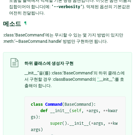
도움말 출력에서 억제할 기본 명령 옵션입니다. 이것은 옵션 이름의
집합이어야 합니다(예:
'--verbosity'
). 억제된 옵션의 기본값은
여전히 전달됩니다.
메소드
¶
:class:’BaseCommand’에는 무시할 수 있는 몇 가지 방법이 있지만
:meth:’~BaseCommand.handle’ 방법만 구현하면 됩니다.
하위 클래스에 생성자 구현
__init__”을(를) :class:’BaseCommand’의 하위 클래스에
서 구현할 경우 :classBaseCommand의
``
__init__”:를 호
출해야 합니다.
class
Command
(
BaseCommand
):
def
__init__
(
self
,
*
args
,
**
kwar
gs
):
super
()
.
__init__
(
*
args
,
**
kw
args
)