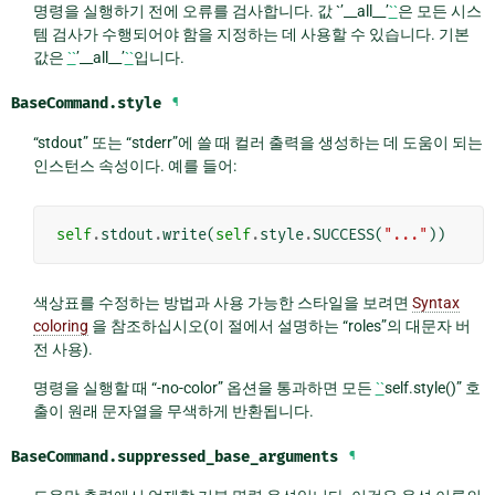
명령을 실행하기 전에 오류를 검사합니다. 값 `
’__all__’
``
은 모든 시스
템 검사가 수행되어야 함을 지정하는 데 사용할 수 있습니다. 기본
값은
``
’__all__’
``
입니다.
BaseCommand.
style
¶
“stdout” 또는 “stderr”에 쓸 때 컬러 출력을 생성하는 데 도움이 되는
인스턴스 속성이다. 예를 들어:
self
.
stdout
.
write
(
self
.
style
.
SUCCESS
(
"..."
))
색상표를 수정하는 방법과 사용 가능한 스타일을 보려면
Syntax
coloring
을 참조하십시오(이 절에서 설명하는 “roles”의 대문자 버
전 사용).
명령을 실행할 때 “-no-color” 옵션을 통과하면 모든
``
self.style()” 호
출이 원래 문자열을 무색하게 반환됩니다.
BaseCommand.
suppressed_base_arguments
¶