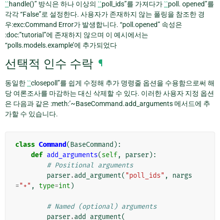
``
handle()” 방식은 하나 이상의
``
poll_ids”를 가져다가
``
poll. opened”를
각각 “False”로 설정한다. 사용자가 존재하지 않는 폴링을 참조한 경
우:exc:Command Error가 발생합니다. “poll.opened” 속성은
:doc:”tutorial”에 존재하지 않으며 이 예시에서는
“polls.models.example’에 추가되었다
선택적 인수 수락
¶
동일한
``
closepoll”를 쉽게 수정해 추가 명령줄 옵션을 수용함으로써 해
당 여론조사를 마감하는 대신 삭제할 수 있다. 이러한 사용자 지정 옵션
은 다음과 같은 :meth:’~BaseCommand.add_arguments 메서드에 추
가할 수 있습니다.
class
Command
(
BaseCommand
):
def
add_arguments
(
self
,
parser
):
# Positional arguments
parser
.
add_argument
(
"poll_ids"
,
nargs
=
"+"
,
type
=
int
)
# Named (optional) arguments
parser
.
add_argument
(