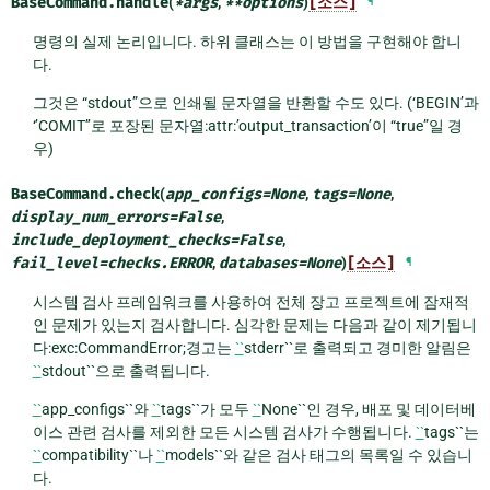
BaseCommand.
handle
(
*
args
,
**
options
)
[소스]
¶
명령의 실제 논리입니다. 하위 클래스는 이 방법을 구현해야 합니
다.
그것은 “stdout”으로 인쇄될 문자열을 반환할 수도 있다. (‘BEGIN’과
‘’COMIT’’로 포장된 문자열:attr:’output_transaction’이 “true”일 경
우)
BaseCommand.
check
(
app_configs
=
None
,
tags
=
None
,
display_num_errors
=
False
,
include_deployment_checks
=
False
,
fail_level
=
checks.ERROR
,
databases
=
None
)
[소스]
¶
시스템 검사 프레임워크를 사용하여 전체 장고 프로젝트에 잠재적
인 문제가 있는지 검사합니다. 심각한 문제는 다음과 같이 제기됩니
다:exc:CommandError;경고는
``
stderr``로 출력되고 경미한 알림은
``
stdout``으로 출력됩니다.
``
app_configs``와
``
tags``가 모두
``
None``인 경우, 배포 및 데이터베
이스 관련 검사를 제외한 모든 시스템 검사가 수행됩니다.
``
tags``는
``
compatibility``나
``
models``와 같은 검사 태그의 목록일 수 있습니
다.