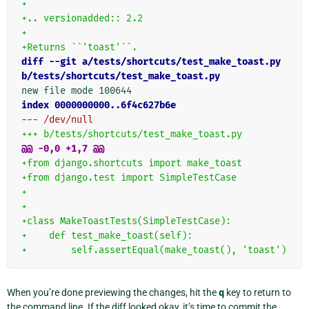
+
+.. versionadded:: 2.2
+
+Returns ``'toast'``.
diff --git a/tests/shortcuts/test_make_toast.py 
b/tests/shortcuts/test_make_toast.py
index 0000000000..6f4c627b6e
--- /dev/null
+++ b/tests/shortcuts/test_make_toast.py
@@ -0,0 +1,7 @@
+from django.shortcuts import make_toast
+from django.test import SimpleTestCase
+
+
+class MakeToastTests(SimpleTestCase):
+    def test_make_toast(self):
+        self.assertEqual(make_toast(), 'toast')
When you’re done previewing the changes, hit the
q
key to return to
the command line. If the diff looked okay, it’s time to commit the