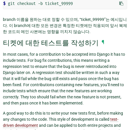
$ 
git
checkout
-b
branch 이름을 원하는 대로 정할 수 있으며, “ticket_99999”는 예시입니
다. 이 branch에 대한 모든 변경은 특정한 티켓에만 적용되며 앞서 복제
한 코드의 메인 사본에는 영향을 끼치지 않습니다.
티켓에 대한 테스트를 작성하기
¶
In most cases, for a contribution to be accepted into Django it has to
include tests. For bug fix contributions, this means writing a
regression test to ensure that the bug is never reintroduced into
Django later on. A regression test should be written in such a way
that it will fail while the bug still exists and pass once the bug has
been fixed. For contributions containing new features, you’ll need to
include tests which ensure that the new features are working
correctly. They too should fail when the new feature is not present,
and then pass once it has been implemented.
A good way to do this is to write your new tests first, before making
any changes to the code. This style of development is called
test-
driven development
and can be applied to both entire projects and