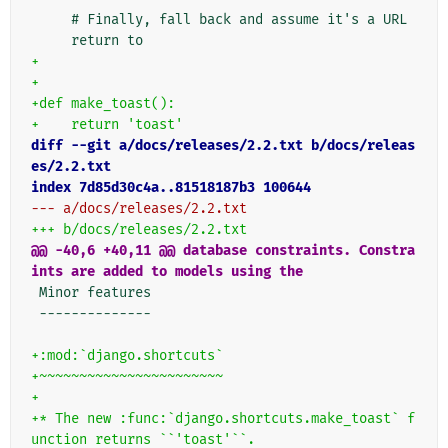
+
+
+def make_toast():
+    return 'toast'
diff --git a/docs/releases/2.2.txt b/docs/releas
es/2.2.txt
index 7d85d30c4a..81518187b3 100644
--- a/docs/releases/2.2.txt
+++ b/docs/releases/2.2.txt
@@ -40,6 +40,11 @@ database constraints. Constra
ints are added to models using the
--------------

+:mod:`django.shortcuts`
+~~~~~~~~~~~~~~~~~~~~~~~
+
+* The new :func:`django.shortcuts.make_toast` f
unction returns ``'toast'``.