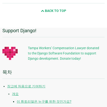
page
and
BACK TO TOP
next
page
Support Django!
추
가
정
Tampa Workers’ Compensation Lawyer donated
to the Django Software Foundation to support
보
Django development. Donate today!
목차
장고에 처음으로 기여하기
개요
이 튜토리얼은 누구를 위한 것인가요?