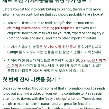
새로 오신 기여자분들을 위한 추가 정보
¶
Before you get too into contributing to Django, there’s a little more
information on contributing that you should probably take a look at:
You should make sure to read Django’s documentation on
claiming tickets and submitting pull requests
. It covers Trac
etiquette, how to claim tickets for yourself, expected coding style
(both for code and docs), and many other important details.
기여가 처음이신 분들은
첫 기여자를 위한 문서
를 읽어주십시요.
Django 를 도와주시려는 분들을 위한 좋은 조언들이 가득합니다.
기여에 대한 정보가 이것으로 충분하지 않으시면,
Django 문서의 기
여 항목
의 나머지를 흝어보세요. 엄청나게 많은 정보들이 있으며,
궁금하신 점들은 여기서 제일 먼저 찾으셔야 합니다.
첫 번째 진짜 티켓을 찾기
¶
Once you’ve looked through some of that information, you’ll be ready
to go out and find a ticket of your own to contribute to. Pay special
attention to tickets with the “easy pickings” criterion. These tickets
are often much simpler in nature and are great for first time
contributors. Once you’re familiar with contributing to Django, you