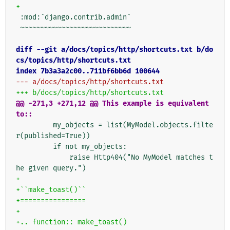
+
~~~~~~~~~~~~~~~~~~~~~~~~~~~

diff --git a/docs/topics/http/shortcuts.txt b/do
cs/topics/http/shortcuts.txt
index 7b3a3a2c00..711bf6bb6d 100644
--- a/docs/topics/http/shortcuts.txt
+++ b/docs/topics/http/shortcuts.txt
@@ -271,3 +271,12 @@ This example is equivalent 
to::
        my_objects = list(MyModel.objects.filte
            raise Http404("No MyModel matches t
+
+``make_toast()``
+================
+
+.. function:: make_toast()