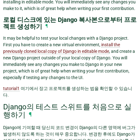
installing in editable mode. You will immediately see any changes you
make to it, which is of great help when writing your first contribution.
로컬 디스크에 있는 Django 복사본으로부터 프로
젝트 생성하기
¶
It may be helpful to test your local changes with a Django project.
First you have to create a new virtual environment,
install the
previously cloned local copy of Django in editable mode
, and create a
new Django project outside of your local copy of Django. You will
immediately see any changes you make to Django in your new
project, which is of great help when writing your first contribution,
especially if testing any changes to the UI.
tutorial1
여기에서 장고 프로젝트를 생성하는 법을 확인할 수 있습니
다.
Django의 테스트 스위트를 처음으로 실
행하기
¶
Django에 기여할 때 당신의 코드 변경이 Django의 다른 영역에 버그가
발생하지 않도록 하는 것이 매우 중요합니다. 변경한 후에도 Django가