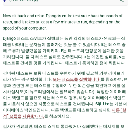
Now sit back and relax. Django’s entire test suite has thousands of
tests, and it takes at least a few minutes to run, depending on the
speed of your computer.
Django 테스트 스위트가 실행되는 동안 각각의 테스트가 완료되는 상
태를 나타내는 문자들이 흘러가는 것을 볼 수 있습니다.
E
는 테스트 중
에 오류가 발생했음을 가리키며,
F
는 테스트의 단정문이 실패한 것을
가리킵니다. 둘 다 테스트 실패로 간주됩니다.
x
는 예견된 실패를,
s
는
테스트를 건너뛴 것을 가리킵니다. 테스트가 통과하면 점이 찍힙니다.
건너뛴 테스트는 보통 테스트를 수행하기 위해 필요한 외부 라이브러
리가 없는 경우 발생합니다.
모든 테스트를 실행합니다.
를 참조하여, 변
경과 관련한 모든 테스트를 수행하기 위한 의존성을 확인하고 이를 설
치하십시오(이 튜토리얼에서는 필요하지 않습니다). 특정한 데이터베
이스 백엔드를 필요로 하는 테스트의 경우, 해당 데이터베이스 백엔드
를 사용하지 않으면 자동으로 테스트를 건너뜁니다.
SQLite
는 기본 데
이터베이스 백엔드입니다. 다른 백엔드를 테스트하고 싶다면
다른 ‘’설
정’’ 모듈을 사용합니다.
를 참조하세요.
검사가 완료되면, 테스트 스위트 통과했거나 실패했다는 메시지를 보