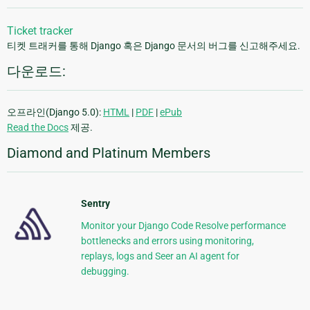
Ticket tracker
티켓 트래커를 통해 Django 혹은 Django 문서의 버그를 신고해주세요.
다운로드:
오프라인(Django 5.0):
HTML
|
PDF
|
ePub
Read the Docs
제공.
Diamond and Platinum Members
Sentry
Monitor your Django Code Resolve performance
bottlenecks and errors using monitoring,
replays, logs and Seer an AI agent for
debugging.