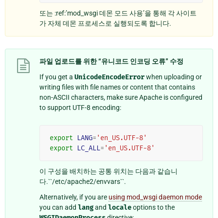
또는 :ref:’mod_wsgi 데몬 모드 사용’을 통해 각 사이트
가 자체 데몬 프로세스로 실행되도록 합니다.
파일 업로드를 위한 “유니코드 인코딩 오류” 수정
If you get a
UnicodeEncodeError
when uploading or
writing files with file names or content that contains
non-ASCII characters, make sure Apache is configured
to support UTF-8 encoding:
export
LANG
=
'en_US.UTF-8'
export
LC_ALL
=
'en_US.UTF-8'
이 구성을 배치하는 공통 위치는 다음과 같습니
다.``/etc/apache2/envvars``.
Alternatively, if you are
using mod_wsgi daemon mode
you can add
lang
and
locale
options to the
WSGIDaemonProcess
directive: