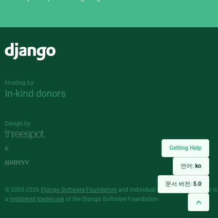
Django
Hosting by
In-kind donors
Design by
Getting Help
&
언어:
ko
문서 버전:
5.0
© 2005-2026
Django Software Foundation
and individual contributors. Django is
a
registered trademark
of the Django Software Foundation.