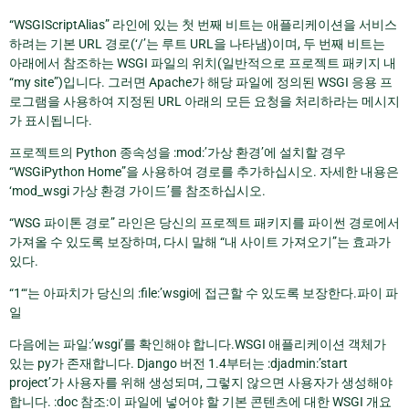
“WSGIScriptAlias” 라인에 있는 첫 번째 비트는 애플리케이션을 서비스
하려는 기본 URL 경로(‘/’는 루트 URL을 나타냄)이며, 두 번째 비트는
아래에서 참조하는 WSGI 파일의 위치(일반적으로 프로젝트 패키지 내
“my site”)입니다. 그러면 Apache가 해당 파일에 정의된 WSGI 응용 프
로그램을 사용하여 지정된 URL 아래의 모든 요청을 처리하라는 메시지
가 표시됩니다.
프로젝트의 Python 종속성을 :mod:’가상 환경’에 설치할 경우
“WSGiPython Home”을 사용하여 경로를 추가하십시오. 자세한 내용은
‘mod_wsgi 가상 환경 가이드’를 참조하십시오.
“WSG 파이톤 경로” 라인은 당신의 프로젝트 패키지를 파이썬 경로에서
가져올 수 있도록 보장하며, 다시 말해 “내 사이트 가져오기”는 효과가
있다.
“1‘“는 아파치가 당신의 :file:’wsgi에 접근할 수 있도록 보장한다.파이 파
일
다음에는 파일:’wsgi’를 확인해야 합니다.WSGI 애플리케이션 객체가
있는 py가 존재합니다. Django 버전 1.4부터는 :djadmin:’start
project’가 사용자를 위해 생성되며, 그렇지 않으면 사용자가 생성해야
합니다. :doc 참조:이 파일에 넣어야 할 기본 콘텐츠에 대한 WSGI 개요