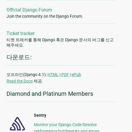
Official Django Forum
Join the community on the Django Forum.
Ticket tracker
티켓 트래커를 통해 Django 혹은 Django 문서의 버그를 신고
해주세요.
다운로드:
오프라인(Django 4.1):
HTML
|
PDF
|
ePub
Read the Docs
제공.
Diamond and Platinum Members
Sentry
Monitor your Django Code Resolve
performance bottlenecks and errors