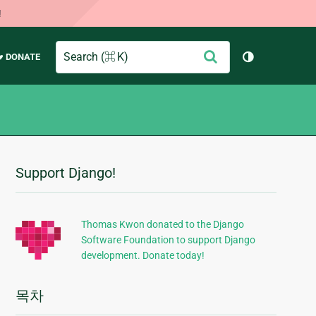
!
Search
제
♥ DONATE
테마 토글 (
출
Support Django!
추
가
정
Thomas Kwon donated to the Django
Software Foundation to support Django
보
development. Donate today!
목차