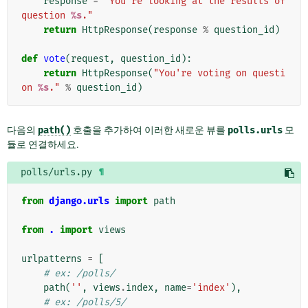
response
=
"You're looking at the results of 
question 
%s
."
return
HttpResponse
(
response
%
question_id
)
def
vote
(
request
,
question_id
):
return
HttpResponse
(
"You're voting on questi
on 
%s
."
%
question_id
)
다음의
path()
호출을 추가하여 이러한 새로운 뷰를
polls.urls
모
듈로 연결하세요.
polls/urls.py
¶
from
django.urls
import
path
from
.
import
views
urlpatterns
=
[
# ex: /polls/
path
(
''
,
views
.
index
,
name
=
'index'
),
# ex: /polls/5/