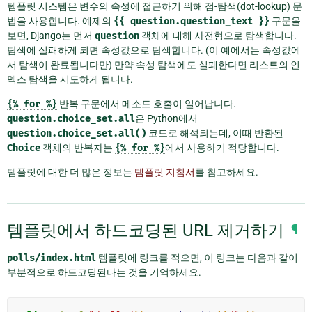
템플릿 시스템은 변수의 속성에 접근하기 위해 점-탐색(dot-lookup) 문
법을 사용합니다. 예제의
{{
question.question_text
}}
구문을
보면, Django는 먼저
question
객체에 대해 사전형으로 탐색합니다.
탐색에 실패하게 되면 속성값으로 탐색합니다. (이 예에서는 속성값에
서 탐색이 완료됩니다만) 만약 속성 탐색에도 실패한다면 리스트의 인
덱스 탐색을 시도하게 됩니다.
{%
for
%}
반복 구문에서 메소드 호출이 일어납니다.
question.choice_set.all
은 Python에서
question.choice_set.all()
코드로 해석되는데, 이때 반환된
Choice
객체의 반복자는
{%
for
%}
에서 사용하기 적당합니다.
템플릿에 대한 더 많은 정보는
템플릿 지침서
를 참고하세요.
템플릿에서 하드코딩된 URL 제거하기
¶
polls/index.html
템플릿에 링크를 적으면, 이 링크는 다음과 같이
부분적으로 하드코딩된다는 것을 기억하세요.