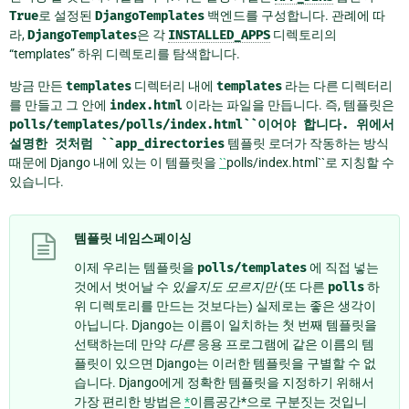
True
로 설정된
DjangoTemplates
백엔드를 구성합니다. 관례에 따
라,
DjangoTemplates
은 각
INSTALLED_APPS
디렉토리의
“templates” 하위 디렉토리를 탐색합니다.
방금 만든
templates
디렉터리 내에
templates
라는 다른 디렉터리
를 만들고 그 안에
index.html
이라는 파일을 만듭니다. 즉, 템플릿은
polls/templates/polls/index.html``이어야
합니다.
위에서
설명한
것처럼
``app_directories
템플릿 로더가 작동하는 방식
때문에 Django 내에 있는 이 템플릿을
``
polls/index.html``로 지칭할 수
있습니다.
템플릿 네임스페이싱
이제 우리는 템플릿을
polls/templates
에 직접 넣는
것에서 벗어날 수
있을지도 모르지만
(또 다른
polls
하
위 디렉토리를 만드는 것보다는) 실제로는 좋은 생각이
아닙니다. Django는 이름이 일치하는 첫 번째 템플릿을
선택하는데 만약
다른
응용 프로그램에 같은 이름의 템
플릿이 있으면 Django는 이러한 템플릿을 구별할 수 없
습니다. Django에게 정확한 템플릿을 지정하기 위해서
가장 편리한 방법은
*
이름공간*으로 구분짓는 것입니