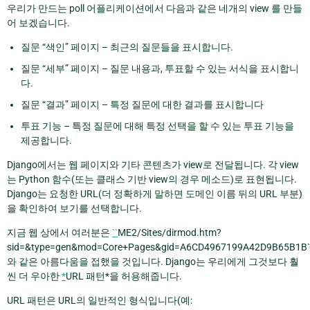
우리가 만드는 poll 어플리케이션에서 다음과 같은 네개의 view 를 만들
어 보겠습니다.
질문 “색인” 페이지 – 최근의 질문들을 표시합니다.
질문 “세부” 페이지 – 질문 내용과, 투표할 수 있는 서식을 표시합니
다.
질문 “결과” 페이지 – 특정 질문에 대한 결과를 표시합니다
투표 기능 – 특정 질문에 대해 특정 선택을 할 수 있는 투표 기능을
제공합니다.
Django에서는 웹 페이지와 기타 콘텐츠가 view로 전달됩니다. 각 view
는 Python 함수(또는 클래스 기반 view의 경우 메소드)로 표현됩니다.
Django는 요청한 URL(더 정확하게 말하면 도메인 이름 뒤의 URL 부분)
을 확인하여 보기를 선택합니다.
지금 웹 상에서 여러분은
``
ME2/Sites/dirmod.htm?
sid=&type=gen&mod=Core+Pages&gid=A6CD4967199A42D9B65B1B`
와 같은 아름다움을 접했을 것입니다. Django는 우리에게 그것보다 훨
씬 더 우아한
*
URL 패턴*을 허용해줍니다.
URL 패턴은 URL의 일반적인 형식입니다(예: