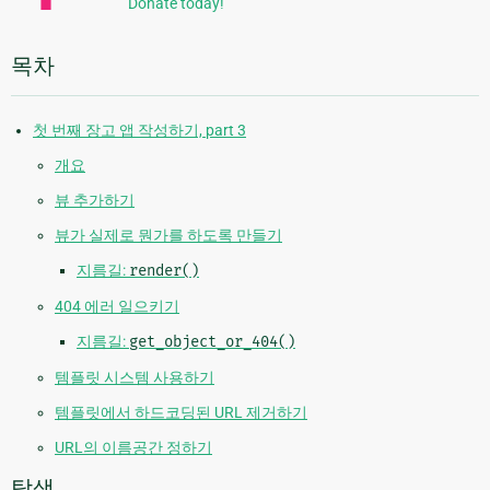
Donate today!
목차
첫 번째 장고 앱 작성하기, part 3
개요
뷰 추가하기
뷰가 실제로 뭔가를 하도록 만들기
지름길:
render()
404 에러 일으키기
지름길:
get_object_or_404()
템플릿 시스템 사용하기
템플릿에서 하드코딩된 URL 제거하기
URL의 이름공간 정하기
탐색