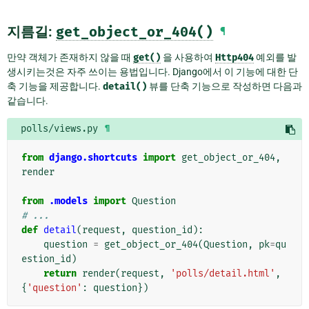
지름길:
get_object_or_404()
¶
만약 객체가 존재하지 않을 때
get()
을 사용하여
Http404
예외를 발
생시키는것은 자주 쓰이는 용법입니다. Django에서 이 기능에 대한 단
축 기능을 제공합니다.
detail()
뷰를 단축 기능으로 작성하면 다음과
같습니다.
polls/views.py
¶
from
django.shortcuts
import
get_object_or_404
,
render
from
.models
import
Question
# ...
def
detail
(
request
,
question_id
):
question
=
get_object_or_404
(
Question
,
pk
=
qu
estion_id
)
return
render
(
request
,
'polls/detail.html'
,
{
'question'
:
question
})