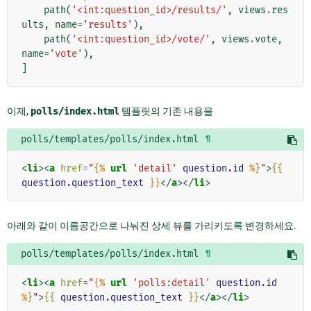
path
(
'<int:question_id>/results/'
,
views
.
res
ults
,
name
=
'results'
),
path
(
'<int:question_id>/vote/'
,
views
.
vote
,
name
=
'vote'
),
]
이제,
polls/index.html
템플릿의 기존 내용을
polls/templates/polls/index.html
¶
<
li
><
a
href
=
"
{%
url
'detail'
question.id
%}
"
>
{{
question.question_text
}}
</
a
></
li
>
아래와 같이 이름공간으로 나눠진 상세 뷰를 가리키도록 변경하세요.
polls/templates/polls/index.html
¶
<
li
><
a
href
=
"
{%
url
'polls:detail'
question.id
%}
"
>
{{
question.question_text
}}
</
a
></
li
>