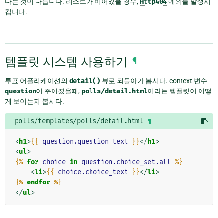
다는 것이 다릅니다. 리스트가 비어있을 경우,
Http404
예외를 발생시
킵니다.
템플릿 시스템 사용하기
¶
투표 어플리케이션의
detail()
뷰로 되돌아가 봅시다. context 변수
question
이 주어졌을때,
polls/detail.html
이라는 템플릿이 어떻
게 보이는지 봅시다.
polls/templates/polls/detail.html
¶
<
h1
>
{{
question.question_text
}}
</
h1
>
<
ul
>
{%
for
choice
in
question.choice_set.all
%}
<
li
>
{{
choice.choice_text
}}
</
li
>
{%
endfor
%}
</
ul
>