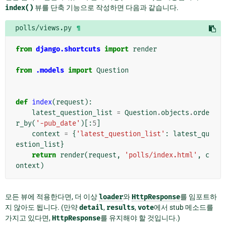
index()
뷰를 단축 기능으로 작성하면 다음과 같습니다.
polls/views.py
¶
from
django.shortcuts
import
render
from
.models
import
Question
def
index
(
request
):
latest_question_list
=
Question
.
objects
.
orde
r_by
(
'-pub_date'
)[:
5
]
context
=
{
'latest_question_list'
:
latest_qu
estion_list
}
return
render
(
request
,
'polls/index.html'
,
c
ontext
)
모든 뷰에 적용한다면, 더 이상
loader
와
HttpResponse
를 임포트하
지 않아도 됩니다. (만약
detail
,
results
,
vote
에서 stub 메소드를
가지고 있다면,
HttpResponse
를 유지해야 할 것입니다.)