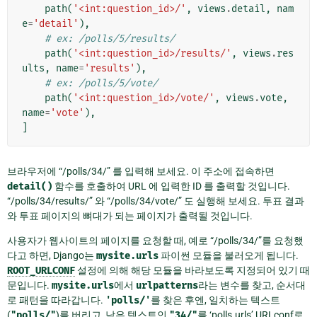
path
(
'<int:question_id>/'
,
views
.
detail
,
nam
e
=
'detail'
),
# ex: /polls/5/results/
path
(
'<int:question_id>/results/'
,
views
.
res
ults
,
name
=
'results'
),
# ex: /polls/5/vote/
path
(
'<int:question_id>/vote/'
,
views
.
vote
,
name
=
'vote'
),
]
브라우저에 “/polls/34/” 를 입력해 보세요. 이 주소에 접속하면
detail()
함수를 호출하여 URL 에 입력한 ID 를 출력할 것입니다.
“/polls/34/results/” 와 “/polls/34/vote/” 도 실행해 보세요. 투표 결과
와 투표 페이지의 뼈대가 되는 페이지가 출력될 것입니다.
사용자가 웹사이트의 페이지를 요청할 때, 예로 “/polls/34/”를 요청했
다고 하면, Django는
mysite.urls
파이썬 모듈을 불러오게 됩니다.
ROOT_URLCONF
설정에 의해 해당 모듈을 바라보도록 지정되어 있기 때
문입니다.
mysite.urls
에서
urlpatterns
라는 변수를 찾고, 순서대
로 패턴을 따라갑니다.
'polls/'
를 찾은 후엔, 일치하는 텍스트
(
"polls/"
)를 버리고, 남은 텍스트인
"34/"
를 ‘polls.urls’ URLconf로