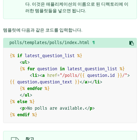
다. 이것은 애플리케이션의 이름으로 된 디렉토리에 이
러한 템플릿들을 넣으면 됩니다.
템플릿에 다음과 같은 코드를 입력합니다.
polls/templates/polls/index.html
¶
{%
if
latest_question_list
%}
<
ul
>
{%
for
question
in
latest_question_list
%}
<
li
><
a
href
=
"/polls/
{{
question.id
}}
/"
>
{{
question.question_text
}}
</
a
></
li
>
{%
endfor
%}
</
ul
>
{%
else
%}
<
p
>
No polls are available.
</
p
>
{%
endif
%}
참고