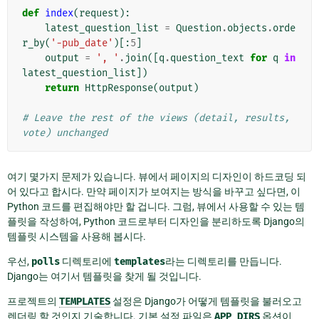
def
index
(
request
):
latest_question_list
=
Question
.
objects
.
orde
r_by
(
'-pub_date'
)[:
5
]
output
=
', '
.
join
([
q
.
question_text
for
q
in
latest_question_list
])
return
HttpResponse
(
output
)
# Leave the rest of the views (detail, results, 
vote) unchanged
여기 몇가지 문제가 있습니다. 뷰에서 페이지의 디자인이 하드코딩 되
어 있다고 합시다. 만약 페이지가 보여지는 방식을 바꾸고 싶다면, 이
Python 코드를 편집해야만 할 겁니다. 그럼, 뷰에서 사용할 수 있는 템
플릿을 작성하여, Python 코드로부터 디자인을 분리하도록 Django의
템플릿 시스템을 사용해 봅시다.
우선,
polls
디렉토리에
templates
라는 디렉토리를 만듭니다.
Django는 여기서 템플릿을 찾게 될 것입니다.
프로젝트의
TEMPLATES
설정은 Django가 어떻게 템플릿을 불러오고
렌더링 할 것인지 기술합니다. 기본 설정 파일은
APP_DIRS
옵션이