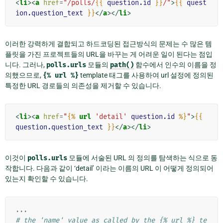
<
li
><
a
href
=
"/polls/
{{
question.id
}}
/"
>
{{
quest
ion.question_text
}}
</
a
></
li
>
이러한 강력하게 결합되고 하드코딩된 접근방식의 문제는 수 많은 템
플릿을 가진 프로젝트들의 URL을 바꾸는 게 어려운 일이 된다는 점입
니다. 그러나,
polls.urls
모듈의
path()
함수에서 인수의 이름을 정
의했으므로,
{%
url
%}
template 태그를 사용하여 url 설정에 정의된
특정한 URL 경로들의 의존성을 제거할 수 있습니다.
<
li
><
a
href
=
"
{%
url
'detail'
question.id
%}
"
>
{{
question.question_text
}}
</
a
></
li
>
이것이
polls.urls
모듈에 서술된 URL 의 정의를 탐색하는 식으로 동
작합니다. 다음과 같이 ‘detail’ 이라는 이름의 URL 이 어떻게 정의되어
있는지 확인할 수 있습니다.
...
# the 'name' value as called by the {% url %} te