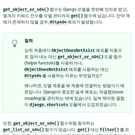
get_object_or_404()
함수는 Django 모델을 첫번째 인자로 받고,
몇개의 키워드 인수를 모델 관리자의
get()
함수에 넘깁니다. 만약 객
체가 존재하지 않을 경우,
Http404
예외가 발생합니다.
철학
상위 계층에서
ObjectDoesNotExist
예외를 자동으
로 잡아 내는 대신
get_object_or_404()
도움 함수
(helper functoin)를 사용하거나,
ObjectDoesNotExist
예외를 사용하는 대신
Http404
를 사용하는 이유는 무엇일까요?
왜냐하면, 모델 계층을 뷰 계층에 연결하는 방법이기 때
문입니다. Django의 중요한 설계 목표는, 약결합(loose
coupling)을 관리하는 데에 있습니다. 일부 제어된 결합
이
django.shortcuts
모듈에서 도입되었습니다.
또한,
get_object_or_404()
함수처럼 동작하는
get_list_or_404()
함수가 있습니다.
get()
대신
filter()
를 쓴