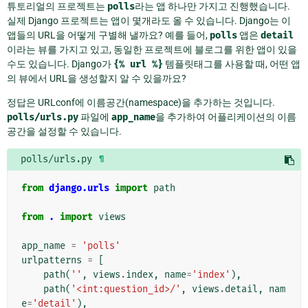
튜토리얼의 프로젝트는
polls
라는 앱 하나만 가지고 진행했습니다.
실제 Django 프로젝트는 앱이 몇개라도 올 수 있습니다. Django는 이
앱들의 URL을 어떻게 구별해 낼까요? 예를 들어,
polls
앱은
detail
이라는 뷰를 가지고 있고, 동일한 프로젝트에 블로그를 위한 앱이 있을
수도 있습니다. Django가
{%
url
%}
템플릿태그를 사용할 때, 어떤 앱
의 뷰에서 URL을 생성할지 알 수 있을까요?
정답은 URLconf에 이름공간(namespace)을 추가하는 것입니다.
polls/urls.py
파일에
app_name
을 추가하여 어플리케이션의 이름
공간을 설정할 수 있습니다.
polls/urls.py
¶
from
django.urls
import
path
from
.
import
views
app_name
=
'polls'
urlpatterns
=
[
path
(
''
,
views
.
index
,
name
=
'index'
),
path
(
'<int:question_id>/'
,
views
.
detail
,
nam
e
=
'detail'
),