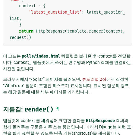
context
=
{
'latest_question_list'
:
latest_question_
list
,
}
return
HttpResponse
(
template
.
render
(
context
,
request
))
이 코드는
polls/index.html
템플릿을 불러온 후, context를 전달합
니다. context는 템플릿에서 쓰이는 변수명과 Python 객체를 연결하는
사전형 값입니다.
브라우저에서 “/polls/” 페이지를 불러오면,
튜토리얼 2장
에서 작성한
“What’s up” 질문이 포함된 리스트가 표시됩니다. 표시된 질문의 링크
는 해당 질문에 대한 세부 페이지를 가리킵니다.
지름길:
render()
¶
템플릿에 context 를 채워넣어 표현한 결과를
HttpResponse
객체와
함께 돌려주는 구문은 자주 쓰는 용법입니다. 따라서 Django는 이런 표
현을 쉽게 표현할 수 있도록 단축 기능(shortcuts)을 제공합니다.