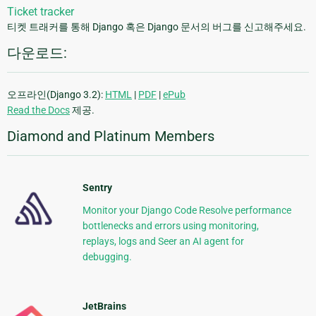
Ticket tracker
티켓 트래커를 통해 Django 혹은 Django 문서의 버그를 신고해주세요.
다운로드:
오프라인(Django 3.2):
HTML
|
PDF
|
ePub
Read the Docs
제공.
Diamond and Platinum Members
Sentry
Monitor your Django Code Resolve performance
bottlenecks and errors using monitoring,
replays, logs and Seer an AI agent for
debugging.
JetBrains