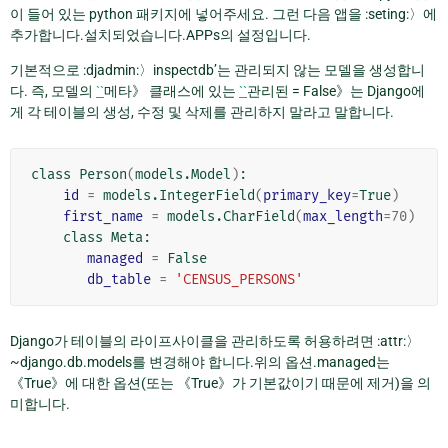
이 들어 있는 python 패키지에 넣어주세요. 그런 다음 앱을 :seting:〉에
추가합니다.설치되었습니다.APPs의 설정입니다.
기본적으로 :djadmin:〉inspectdb’는 관리되지 않는 모델을 생성합니
다. 즉, 모델의
``
메타》 클래스에 있는
``
관리된 = False》는 Django에
게 각 테이블의 생성, 수정 및 삭제를 관리하지 말라고 말합니다.
class Person
(
models.Model
)
:

id
=
 models.IntegerField
(
primary_key
=
True
)
first_name
=
 models.CharField
(
max_length
=
70
)
    class Meta:

managed
=
 False

db_table
=
'CENSUS_PERSONS'
Django가 테이블의 라이프사이클을 관리하도록 허용하려면 :attr:〉
~django.db.models를 변경해야 합니다.위의 옵션.managed는
《True》에 대한 옵션(또는 《True》가 기본값이기 때문에 제거)을 의
미합니다.