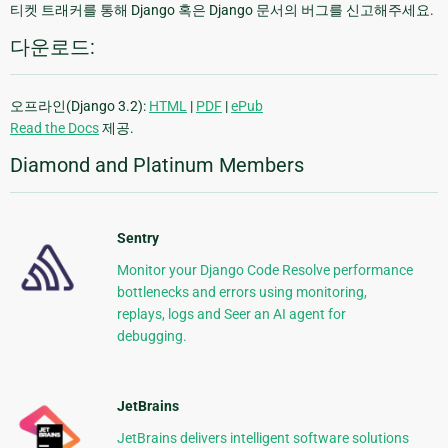
티켓 트래커를 통해 Django 혹은 Django 문서의 버그를 신고해주세요.
다운로드:
오프라인(Django 3.2):
HTML
|
PDF
|
ePub
Read the Docs
제공.
Diamond and Platinum Members
Sentry
Monitor your Django Code Resolve performance
bottlenecks and errors using monitoring,
replays, logs and Seer an AI agent for
debugging.
JetBrains
JetBrains delivers intelligent software solutions