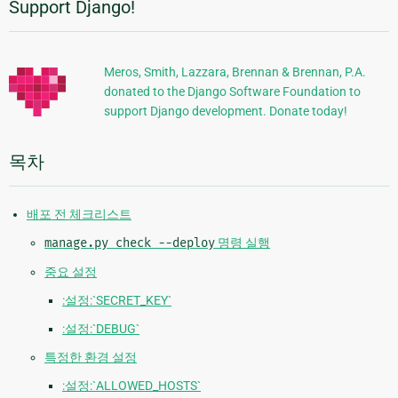
Support Django!
추
가
정
Meros, Smith, Lazzara, Brennan & Brennan, P.A.
donated to the Django Software Foundation to
보
support Django development. Donate today!
목차
배포 전 체크리스트
manage.py
check
--deploy
명령 실행
중요 설정
:설정:`SECRET_KEY`
:설정:`DEBUG`
특정한 환경 설정
:설정:`ALLOWED_HOSTS`