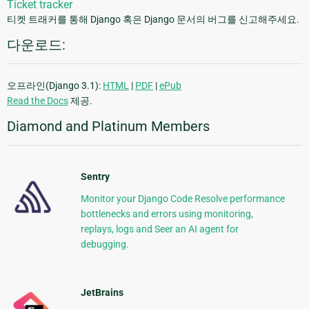
Ticket tracker
티켓 트래커를 통해 Django 혹은 Django 문서의 버그를 신고해주세요.
다운로드:
오프라인(Django 3.1):
HTML
|
PDF
|
ePub
Read the Docs
제공.
Diamond and Platinum Members
Sentry
Monitor your Django Code Resolve performance
bottlenecks and errors using monitoring,
replays, logs and Seer an AI agent for
debugging.
JetBrains