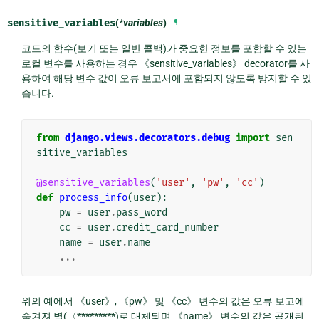
sensitive_variables
(
*variables
)
¶
코드의 함수(보기 또는 일반 콜백)가 중요한 정보를 포함할 수 있는
로컬 변수를 사용하는 경우 《sensitive_variables》 decorator를 사
용하여 해당 변수 값이 오류 보고서에 포함되지 않도록 방지할 수 있
습니다.
from
django.views.decorators.debug
import
sen
sitive_variables
@sensitive_variables
(
'user'
,
'pw'
,
'cc'
)
def
process_info
(
user
):
pw
=
user
.
pass_word
cc
=
user
.
credit_card_number
name
=
user
.
name
...
위의 예에서 《user》, 《pw》 및 《cc》 변수의 값은 오류 보고에
숨겨져 별(〈
*********
)로 대체되며 《name》 변수의 값은 공개된