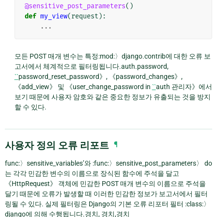
@sensitive_post_parameters
()
def
my_view
(
request
):
...
모든 POST 매개 변수는 특정:mod:〉django.contrib에 대한 오류 보
고서에서 체계적으로 필터링됩니다.auth.password,
``
password_reset_password》, 《password_changes》,
《add_view》 및 《user_change_password in
``
auth 관리자》에서
보기 때문에 사용자 암호와 같은 중요한 정보가 유출되는 것을 방지
할 수 있다.
사용자 정의 오류 리포트
¶
func:〉sensitive_variables’와 :func:〉sensitive_post_parameters〉 do
는 각각 민감한 변수의 이름으로 장식된 함수에 주석을 달고
《HttpRequest》 객체에 민감한 POST 매개 변수의 이름으로 주석을
달기 때문에 오류가 발생할 때 이러한 민감한 정보가 보고서에서 필터
링될 수 있다. 실제 필터링은 Django의 기본 오류 리포터 필터 :class:〉
django에 의해 수행됩니다.경치, 경치,경치