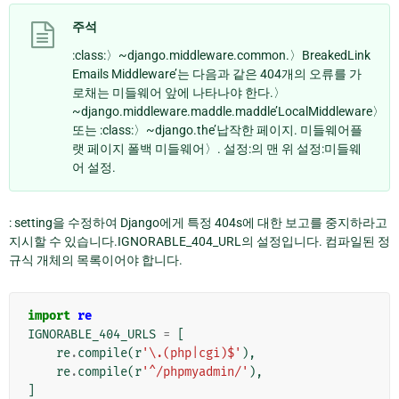
주석
:class:〉~django.middleware.common.〉BreakedLink
Emails Middleware’는 다음과 같은 404개의 오류를 가
로채는 미들웨어 앞에 나타나야 한다.〉
~django.middleware.maddle.maddle’LocalMiddleware〉
또는 :class:〉~django.the’납작한 페이지. 미들웨어플
랫 페이지 폴백 미들웨어〉. 설정:의 맨 위 설정:미들웨
어 설정.
: setting을 수정하여 Django에게 특정 404s에 대한 보고를 중지하라고
지시할 수 있습니다.IGNORABLE_404_URL의 설정입니다. 컴파일된 정
규식 개체의 목록이어야 합니다.
import
re
IGNORABLE_404_URLS
=
[
re
.
compile
(
r
'\.(php|cgi)$'
),
re
.
compile
(
r
'^/phpmyadmin/'
),
]