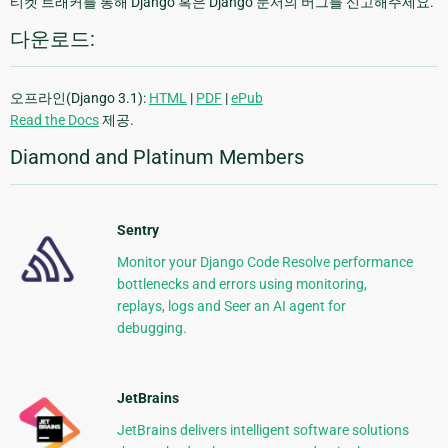
티켓 트래커를 통해 Django 혹은 Django 문서의 버그를 신고해주세요.
다운로드:
오프라인(Django 3.1):
HTML
|
PDF
|
ePub
Read the Docs
제공.
Diamond and Platinum Members
Sentry
Monitor your Django Code Resolve performance
bottlenecks and errors using monitoring,
replays, logs and Seer an AI agent for
debugging.
JetBrains
JetBrains delivers intelligent software solutions