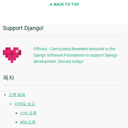
BACK TO TOP
page
Support Django!
추
가
정
Officina - Carrozzeria Benedetti donated to the
Django Software Foundation to support Django
보
development. Donate today!
목차
오류 알림
이메일 보고
서버 오류
404 오류