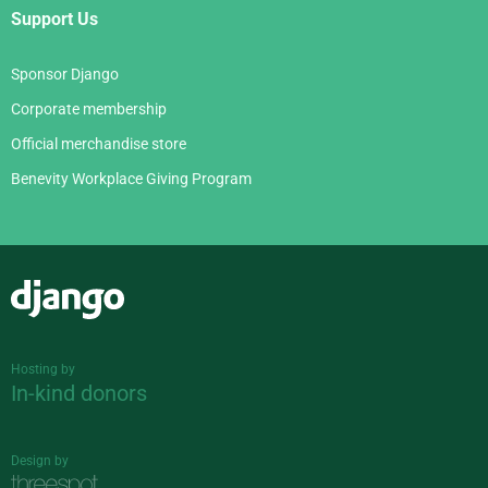
Support Us
Sponsor Django
Corporate membership
Official merchandise store
Benevity Workplace Giving Program
Django
Hosting by
In-kind donors
Design by