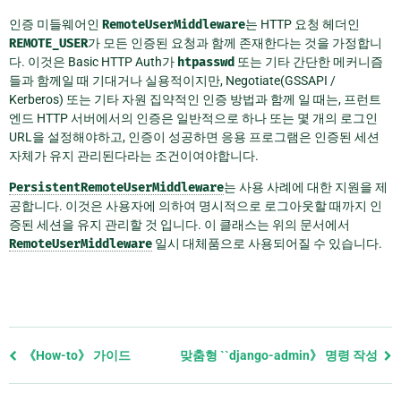
인증 미들웨어인
RemoteUserMiddleware
는 HTTP 요청 헤더인
REMOTE_USER
가 모든 인증된 요청과 함께 존재한다는 것을 가정합니
다. 이것은 Basic HTTP Auth가
htpasswd
또는 기타 간단한 메커니즘
들과 함께일 때 기대거나 실용적이지만, Negotiate(GSSAPI /
Kerberos) 또는 기타 자원 집약적인 인증 방법과 함께 일 때는, 프런트
엔드 HTTP 서버에서의 인증은 일반적으로 하나 또는 몇 개의 로그인
URL을 설정해야하고, 인증이 성공하면 응용 프로그램은 인증된 세션
자체가 유지 관리된다라는 조건이여야합니다.
PersistentRemoteUserMiddleware
는 사용 사례에 대한 지원을 제
공합니다. 이것은 사용자에 의하여 명시적으로 로그아웃할 때까지 인
증된 세션을 유지 관리할 것 입니다. 이 클래스는 위의 문서에서
RemoteUserMiddleware
일시 대체품으로 사용되어질 수 있습니다.
Previous
《How-to》 가이드
맞춤형 ``django-admin》 명령 작성
page
and