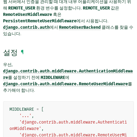
웹 서버에서 인증을 관리할 때 대개 내부 어플리케이션을 사용하기 위
해
REMOTE_USER
환경 변수를 설정합니다.
REMOTE_USER
값은
RemoteUserMiddleware
혹은
PersistentRemoteUserMiddleware
에서 사용됩니다.
django.contrib.auth
에서
RemoteUserBackend
클래스를 찾을 수
있습니다.
설정
¶
우선,
django.contrib.auth.middleware.AuthenticationMiddlewa
re
를 설정하기 전에
MIDDLEWARE
에
django.contrib.auth.middleware.RemoteUserMiddleware
를
추가해야 합니다.
MIDDLEWARE
=
[
'...'
,
'django.contrib.auth.middleware.Authenticati
onMiddleware'
,
'django.contrib.auth.middleware.RemoteUserMi