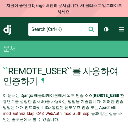
지원이 중단된 Django 버전의 문서입니다. 새 릴리스로 업그레이드
하세요!
Search
M
제
Django
테마 토글
출
문서
``
REMOTE_USER``를 사용하여
인증하기
¶
이 문서는 Django 애플리케이션에서 외부 인증 소스(
REMOTE_USER
환
경변수를 설정한 웹서버)를 사용하는 방법을 기술합니다. 이러한 인증
방법은 대개 인트라넷, IIS와 통합된 윈도우즈 인증 또는 Apache의
mod_authnz_ldap
,
CAS
,
WebAuth
,
mod_auth_sspi
등과 같은 싱글 사
인온 솔루션에서 볼 수 있습니다.