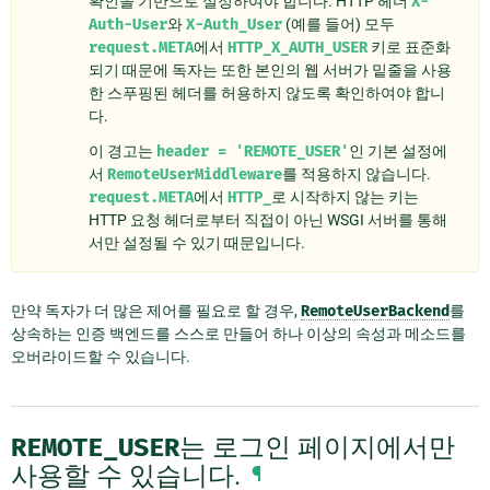
확인을 기반으로 설정하여야 합니다. HTTP 헤더
X-
Auth-User
와
X-Auth_User
(예를 들어) 모두
request.META
에서
HTTP_X_AUTH_USER
키로 표준화
되기 때문에 독자는 또한 본인의 웹 서버가 밑줄을 사용
한 스푸핑된 헤더를 허용하지 않도록 확인하여야 합니
다.
이 경고는
header
=
'REMOTE_USER'
인 기본 설정에
서
RemoteUserMiddleware
를 적용하지 않습니다.
request.META
에서
HTTP_
로 시작하지 않는 키는
HTTP 요청 헤더로부터 직접이 아닌 WSGI 서버를 통해
서만 설정될 수 있기 때문입니다.
만약 독자가 더 많은 제어를 필요로 할 경우,
RemoteUserBackend
를
상속하는 인증 백엔드를 스스로 만들어 하나 이상의 속성과 메소드를
오버라이드할 수 있습니다.
REMOTE_USER
는 로그인 페이지에서만
사용할 수 있습니다.
¶