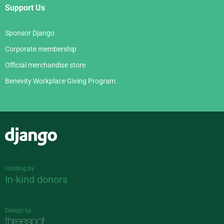
Support Us
Sponsor Django
Corporate membership
Official merchandise store
Benevity Workplace Giving Program
Django
Hosting by
In-kind donors
Design by