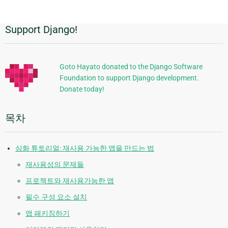
Support Django!
추
가
정
Goto Hayato donated to the Django Software
Foundation to support Django development.
보
Donate today!
목차
심화 튜토리얼: 재사용 가능한 앱을 만드는 법
재사용성의 문제들
프로젝트와 재사용가능한 앱
필수 구성 요소 설치
앱 패키징하기