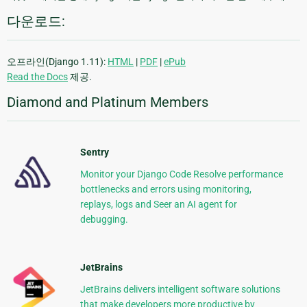
다운로드:
오프라인(Django 1.11):
HTML
|
PDF
|
ePub
Read the Docs
제공.
Diamond and Platinum Members
Sentry
Monitor your Django Code Resolve performance
bottlenecks and errors using monitoring,
replays, logs and Seer an AI agent for
debugging.
JetBrains
JetBrains delivers intelligent software solutions
that make developers more productive by