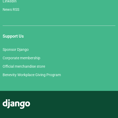
LinkedIn
News RSS
Support Us
Sponsor Django
Corporate membership
Official merchandise store
Benevity Workplace Giving Program
Django