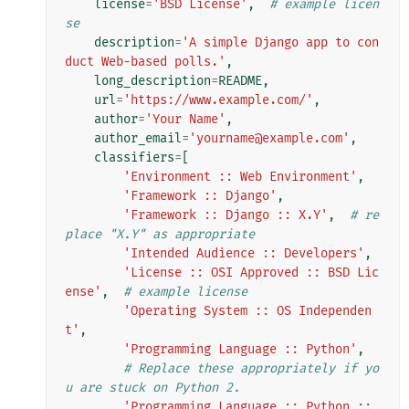
license
=
'BSD License'
,
# example licen
se
description
=
'A simple Django app to con
duct Web-based polls.'
,
long_description
=
README
,
url
=
'https://www.example.com/'
,
author
=
'Your Name'
,
author_email
=
'yourname@example.com'
,
classifiers
=
[
'Environment :: Web Environment'
,
'Framework :: Django'
,
'Framework :: Django :: X.Y'
,
# re
place "X.Y" as appropriate
'Intended Audience :: Developers'
,
'License :: OSI Approved :: BSD Lic
ense'
,
# example license
'Operating System :: OS Independen
t'
,
'Programming Language :: Python'
,
# Replace these appropriately if yo
u are stuck on Python 2.
'Programming Language :: Python :: 