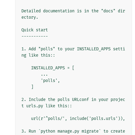
Detailed documentation is in the "docs" dir
ectory.

Quick start

-----------

1. Add "polls" to your INSTALLED_APPS setti
ng like this::

    INSTALLED_APPS = [

        ...

        'polls',

    ]

2. Include the polls URLconf in your projec
t urls.py like this::

    url(r'^polls/', include('polls.urls')),

3. Run `python manage.py migrate` to create 