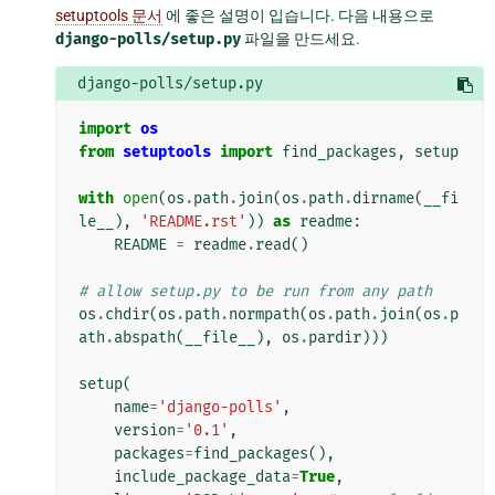
setuptools 문서
에 좋은 설명이 입습니다. 다음 내용으로
django-polls/setup.py
파일을 만드세요.
django-polls/setup.py
import
os
from
setuptools
import
find_packages
,
setup
with
open
(
os
.
path
.
join
(
os
.
path
.
dirname
(
__fi
le__
),
'README.rst'
))
as
readme
:
README
=
readme
.
read
()
# allow setup.py to be run from any path
os
.
chdir
(
os
.
path
.
normpath
(
os
.
path
.
join
(
os
.
p
ath
.
abspath
(
__file__
),
os
.
pardir
)))
setup
(
name
=
'django-polls'
,
version
=
'0.1'
,
packages
=
find_packages
(),
include_package_data
=
True
,