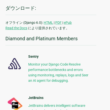
ダウンロード:
オフライン (Django 6.0):
HTML
|
PDF
|
ePub
Read the Docs
により提供されています。
Diamond and Platinum Members
Sentry
Monitor your Django Code Resolve
performance bottlenecks and errors
using monitoring, replays, logs and Seer
an AI agent for debugging.
JetBrains
JetBrains delivers intelligent software