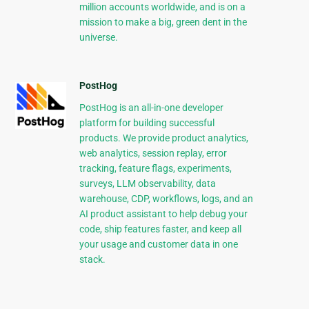
million accounts worldwide, and is on a
mission to make a big, green dent in the
universe.
PostHog
PostHog is an all-in-one developer
platform for building successful
products. We provide product analytics,
web analytics, session replay, error
tracking, feature flags, experiments,
surveys, LLM observability, data
warehouse, CDP, workflows, logs, and an
AI product assistant to help debug your
code, ship features faster, and keep all
your usage and customer data in one
stack.