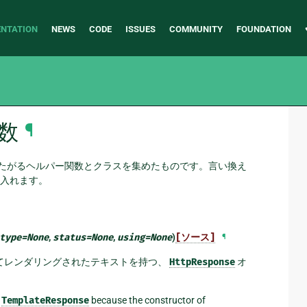
NTATION
NEWS
CODE
ISSUES
COMMUNITY
FOUNDATION
関数
¶
またがるヘルパー関数とクラスを集めたものです。言い換え
入れます。
type
=
None
,
status
=
None
,
using
=
None
)
[ソース]
¶
てレンダリングされたテキストを持つ、
HttpResponse
オ
a
TemplateResponse
because the constructor of