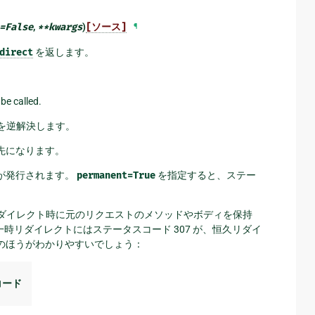
=
False
,
**
kwargs
)
[ソース]
¶
direct
を返します。
 be called.
を逆解決します。
ト先になります。
トが発行されます。
permanent=True
を指定すると、ステー
ダイレクト時に元のリクエストのメソッドやボディを保持
リダイレクトにはステータスコード 307 が、恒久リダイ
表のほうがわかりやすいでしょう：
コード