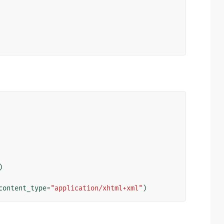
)
content_type
=
"application/xhtml+xml"
)