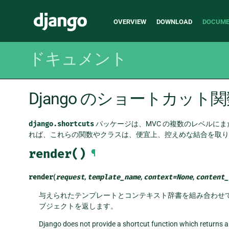
Main
Django
OVERVIEW
DOWNLOAD
DOCUME
navigation
ドキュメント
Django のショートカット
django.shortcuts
パッケージは、MVC の複数のレベルに
れば、これらの関数やクラスは、便宜上、控えめな結合を取り
render()
¶
render
(
request
,
template_name
,
context
=
None
,
content_
与えられたテンプレートとコンテキスト辞書を組み合わせ
ブジェクトを返します。
Django does not provide a shortcut function which returns 