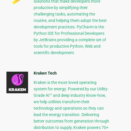
solutions that make developers more
productive by simplifying their
challenging tasks, automating the
routine, and helping them adopt the best
development practices. PyCharm is the
Python IDE for Professional Developers
by JetBrains providing a complete set of
tools for productive Python, Web and
scientific development.
Kraken Tech
Kraken is the most-loved operating
system for energy. Powered by our Utility-
Grade AI™ and deep industry know-how,
we help utilities transform their
technology and operations so they can
lead the energy transition. Delivering
better outcomes from generation through
distribution to supply, Kraken powers 70+