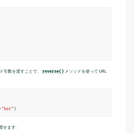
ード引数を渡すことで、
reverse()
メソッドを使って URL
=
"bar"
)
渡せます: