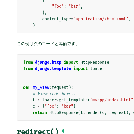
{
"foo"
:
"bar"
,
},
content_type
=
"application/xhtml+xml"
,
)
この例は次のコードと等価です。
from
django.http
import
HttpResponse
from
django.template
import
loader
def
my_view
(
request
):
# View code here...
t
=
loader
.
get_template
(
"myapp/index.html"
c
=
{
"foo"
:
"bar"
}
return
HttpResponse
(
t
.
render
(
c
,
request
),
redirect()
¶