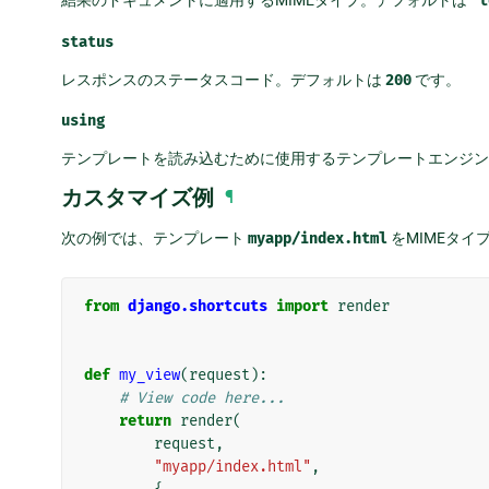
't
status
レスポンスのステータスコード。デフォルトは
200
です。
using
テンプレートを読み込むために使用するテンプレートエンジ
カスタマイズ例
¶
次の例では、テンプレート
myapp/index.html
をMIMEタイ
from
django.shortcuts
import
render
def
my_view
(
request
):
# View code here...
return
render
(
request
,
"myapp/index.html"
,