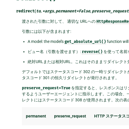
redirect
(
to
,
*
args
,
permanent
=
False
,
preserve_request
渡された引数に対して、 適切な URLへの
HttpResponseRe
引数には以下が含まれます:
A model: the model's
get_absolute_url()
function will
ビュー名（引数を渡せます）:
reverse()
を使って名前
絶対URLまたは相対URL。これはそのままリダイレク
デフォルトではステータスコード 302 の一時リダイレク
タスコード 301 の恒久リダイレクトが発行されます。
preserve_request=True
を指定すると、レスポンスはリ
するようユーザーエージェントに指示します。この場合、一時
レクトにはステータスコード 308 が使用されます。次の
permanent
preserve_request
HTTP ステータス