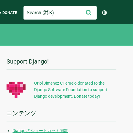
Search
送
♥ DONATE
テーマを切り
信
Support Django!
追
加
的
Oriol Jiménez Cilleruelo donated to the
Django Software Foundation to support
な
Django development. Donate today!
情
報
コンテンツ
Django のショートカット関数