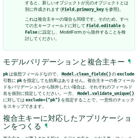
すると、新しいオブジェクトが元のオブジェクトとは
別に作成されます (
Field.primary_key
を参照)。
これは複合主キーの場合も同様です。そのため、すべ
ての主キーフィールドに対して
Field.editable
を
False
に設定し、ModelForm から除外することを検
討してください。
モデルバリデーションと複合主キー
¶
pk
は仮想フィールドなので、
Model.clean_fields()
の
exclude
引数に
pk
を指定しても効果はありません。複合主キーの各フィール
ドをバリデーションから除外したい場合は、それぞれのフィールド
名を個別に指定してください。一方、
Model.validate_unique()
に対しては
exclude={"pk"}
を指定することで、一意性のチェック
をスキップできます。
複合主キーに対応したアプリケーショ
ンをつくる
¶