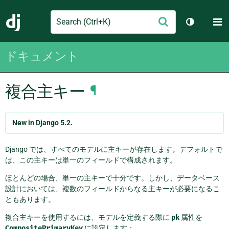
Search
M
送
Django
テーマを切
信
ドキュメント
複合主キー
¶
New in Django 5.2.
Django では、すべてのモデルに主キーが存在します。デフォルトで
は、この主キーは単一のフィールドで構成されます。
ほとんどの場合、単一の主キーで十分です。しかし、データベース
設計においては、複数のフィールドからなる主キーが必要になるこ
ともあります。
複合主キーを使用するには、モデルを定義する際に
pk
属性を
CompositePrimaryKey
に設定します：