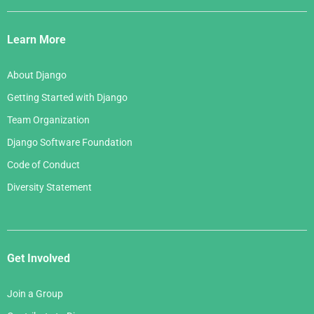
Django
Links
Learn More
About Django
Getting Started with Django
Team Organization
Django Software Foundation
Code of Conduct
Diversity Statement
Get Involved
Join a Group