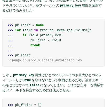
複合主キーが導入される前は、モデルの主キーとなる単一フィール
ドを見つけたいとき、各フィールドの
primary_key
属性を確認す
るだけで済みました：
>>> 
pk_field
=
None
>>> 
for
field
in
Product
.
_meta
.
get_fields
():
... 
if
field
.
primary_key
:
... 
pk_field
=
field
... 
break
...
>>> 
pk_field
<django.db.models.fields.AutoField: id>
しかし
primary
key
属性はひとつのモデルにつき最大ひとつのフ
ィールドしか
True
を取れないという制約があるため、複合主キー
のもとではすべて
False
になってしまい、これでは主キーを構成す
るフィールドを特定するためには使えません。
>>> 
pk_fields
=
[]