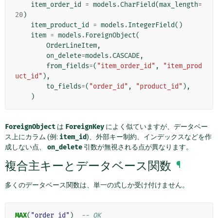
item_order_id
=
models
.
CharField
(
max_length
=
20
)
item_product_id
=
models
.
IntegerField
()
item
=
models
.
ForeignObject
(
OrderLineItem
,
on_delete
=
models
.
CASCADE
,
from_fields
=
(
"item_order_id"
,
"item_prod
uct_id"
),
to_fields
=
(
"order_id"
,
"product_id"
),
)
ForeignObject
は
ForeignKey
によく似ていますが、データベー
ス上にカラム (例:
item_id
)、外部キー制約、インデックスなどを作
成しない点、
on_delete
引数が無視される点が異なります。
複合主キーとデータベース関数
¶
多くのデータベース関数は、単一の式しか受け付けません。
MAX
(
"order_id"
)
-- OK