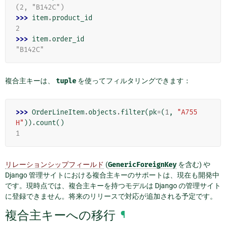
(2, "B142C")
>>> 
item
.
product_id
2
>>> 
item
.
order_id
"B142C"
複合主キーは、
tuple
を使ってフィルタリングできます：
>>> 
OrderLineItem
.
objects
.
filter
(
pk
=
(
1
,
"A755
H"
))
.
count
()
1
リレーションシップフィールド
(
GenericForeignKey
を含む) や
Django 管理サイトにおける複合主キーのサポートは、現在も開発中
です。現時点では、複合主キーを持つモデルは Django の管理サイト
に登録できません。将来のリリースで対応が追加される予定です。
複合主キーへの移行
¶