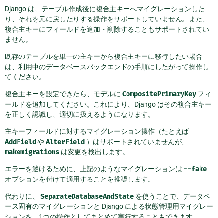
Django は、テーブル作成後に複合主キーへマイグレーションした
り、それを元に戻したりする操作をサポートしていません。また、
複合主キーにフィールドを追加・削除することもサポートされてい
ません。
既存のテーブルを単一の主キーから複合主キーに移行したい場合
は、利用中のデータベースバックエンドの手順にしたがって操作し
てください。
複合主キーを設定できたら、モデルに
CompositePrimaryKey
フィ
ールドを追加してください。これにより、Django はその複合主キー
を正しく認識し、適切に扱えるようになります。
主キーフィールドに対するマイグレーション操作（たとえば
AddField
や
AlterField
）はサポートされていませんが、
makemigrations
は変更を検出します。
エラーを避けるために、上記のようなマイグレーションは
--fake
オプションを付けて適用することを推奨します。
代わりに、
SeparateDatabaseAndState
を使うことで、データベ
ース固有のマイグレーションと Django による状態管理用マイグレー
ションを、1つの操作としてまとめて実行することもできます。