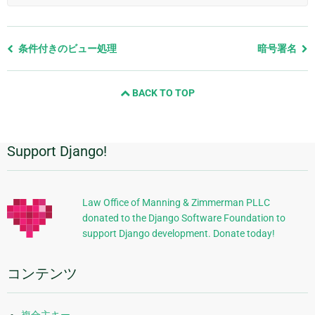
前
条件付きのビュー処理
暗号署名
の
ペ
BACK TO TOP
ー
ジ
と
次
Support Django!
追
の
ペ
加
ー
的
ジ
Law Office of Manning & Zimmerman PLLC
donated to the Django Software Foundation to
な
support Django development. Donate today!
情
報
コンテンツ