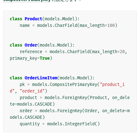
class
Product
(
models
.
Model
):
name
=
models
.
CharField
(
max_length
=
100
)
class
Order
(
models
.
Model
):
reference
=
models
.
CharField
(
max_length
=
20
,
primary_key
=
True
)
class
OrderLineItem
(
models
.
Model
):
pk
=
models
.
CompositePrimaryKey
(
"product_i
d"
,
"order_id"
)
product
=
models
.
ForeignKey
(
Product
,
on_dele
te
=
models
.
CASCADE
)
order
=
models
.
ForeignKey
(
Order
,
on_delete
=
m
odels
.
CASCADE
)
quantity
=
models
.
IntegerField
()