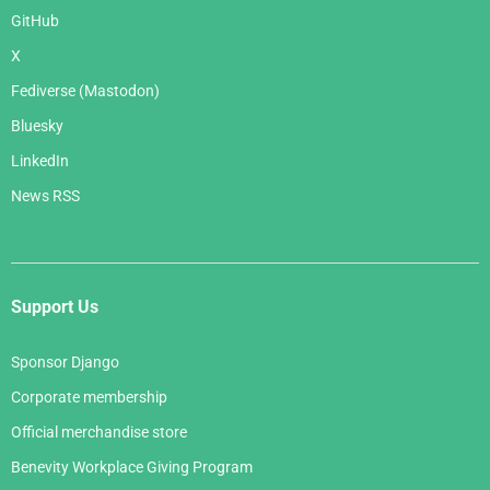
GitHub
X
Fediverse (Mastodon)
Bluesky
LinkedIn
News RSS
Support Us
Sponsor Django
Corporate membership
Official merchandise store
Benevity Workplace Giving Program