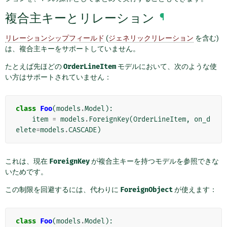
複合主キーとリレーション
¶
リレーションシップフィールド
(
ジェネリックリレーション
を含む)
は、複合主キーをサポートしていません。
たとえば先ほどの
OrderLineItem
モデルにおいて、次のような使
い方はサポートされていません：
class
Foo
(
models
.
Model
):
item
=
models
.
ForeignKey
(
OrderLineItem
,
on_d
elete
=
models
.
CASCADE
)
これは、現在
ForeignKey
が複合主キーを持つモデルを参照できな
いためです。
この制限を回避するには、代わりに
ForeignObject
が使えます：
class
Foo
(
models
.
Model
):