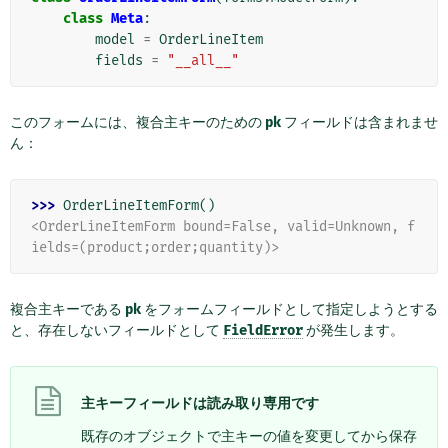
class
Meta
:
model
=
OrderLineItem
fields
=
"__all__"
このフォームには、複合主キーのための
pk
フィールドは含まれませ
ん：
>>> 
OrderLineItemForm
()
<OrderLineItemForm bound=False, valid=Unknown, f
ields=(product;order;quantity)>
複合主キーである
pk
をフォームフィールドとして指定しようとする
と、存在しないフィールドとして
FieldError
が発生します。
主キーフィールドは読み取り専用です
既存のオブジェクトで主キーの値を変更してから保存