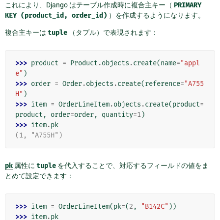
これにより、Django はテーブル作成時に複合主キー（
PRIMARY
KEY
(product_id,
order_id)
）を作成するようになります。
複合主キーは
tuple
（タプル）で表現されます：
>>> 
product
=
Product
.
objects
.
create
(
name
=
"appl
e"
)
>>> 
order
=
Order
.
objects
.
create
(
reference
=
"A755
H"
)
>>> 
item
=
OrderLineItem
.
objects
.
create
(
product
=
product
,
order
=
order
,
quantity
=
1
)
>>> 
item
.
pk
(1, "A755H")
pk
属性に
tuple
を代入することで、対応するフィールドの値をま
とめて設定できます：
>>> 
item
=
OrderLineItem
(
pk
=
(
2
,
"B142C"
))
>>> 
item
.
pk