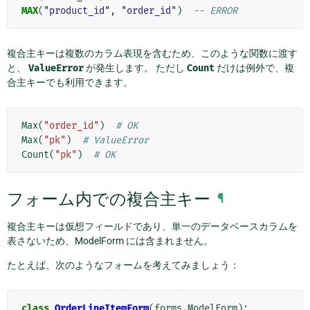
MAX
(
"product_id"
,
"order_id"
)
-- ERROR
複合主キーは複数のカラム表現を含むため、このような関数に渡す
と、
ValueError
が発生します。 ただし
Count
だけは例外で、複
合主キーでも利用できます。
Max
(
"order_id"
)
# OK
Max
(
"pk"
)
# ValueError
Count
(
"pk"
)
# OK
フォーム内での複合主キー
¶
複合主キーは仮想フィールドであり、単一のデータベースカラムを
表さないため、ModelForm には含まれません。
たとえば、次のようなフォームを考えてみましょう：
class
OrderLineItemForm
(
forms
.
ModelForm
):