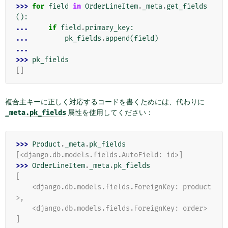
>>> 
for
field
in
OrderLineItem
.
_meta
.
get_fields
():
... 
if
field
.
primary_key
:
... 
pk_fields
.
append
(
field
)
...
>>> 
pk_fields
[]
複合主キーに正しく対応するコードを書くためには、代わりに
_meta.pk_fields
属性を使用してください：
>>> 
Product
.
_meta
.
pk_fields
[<django.db.models.fields.AutoField: id>]
>>> 
OrderLineItem
.
_meta
.
pk_fields
[
    <django.db.models.fields.ForeignKey: product
>,
    <django.db.models.fields.ForeignKey: order>
]