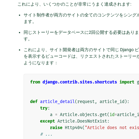
これにより、いくつかのことが非常にうまく達成されます:
サイト制作者が両方のサイトの全てのコンテンツをシングルイン
ます。
同じストーリーをデータベースに2回公開する必要はあり
す。
これにより、サイト開発者は両方のサイトで同じ Djang
を表示するビューコードは、リクエストされたストーリー
ようになります：
from
django.contrib.sites.shortcuts
import
def
article_detail
(
request
,
article_id
):
try
:
a
=
Article
.
objects
.
get
(
id
=
article_
except
Article
.
DoesNotExist
:
raise
Http404
(
"Article does not exi
# ...