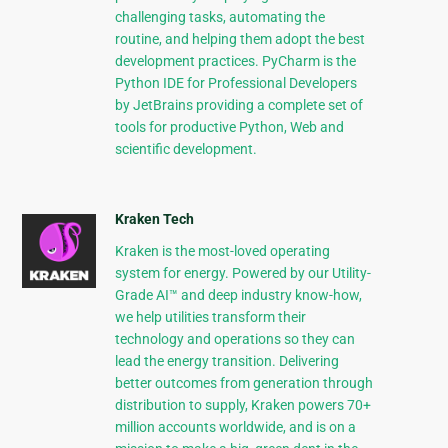
challenging tasks, automating the
routine, and helping them adopt the best
development practices. PyCharm is the
Python IDE for Professional Developers
by JetBrains providing a complete set of
tools for productive Python, Web and
scientific development.
Kraken Tech
Kraken is the most-loved operating
system for energy. Powered by our Utility-
Grade AI™ and deep industry know-how,
we help utilities transform their
technology and operations so they can
lead the energy transition. Delivering
better outcomes from generation through
distribution to supply, Kraken powers 70+
million accounts worldwide, and is on a