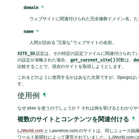
domain
¶
ウェブサイトに関連付けられた完全修飾ドメイン名。た
name
¶
人間が読める "冗長な" ウェブサイトの名前。
SITE_ID
設定は、その特定の設定ファイルに関連付けられて
の設定が省略された場合、
get_current_site()
関数は、
do
比較することで、現在のサイトを取得しようとします。
これをどのように使用するかはあなた次第ですが、Django
す。
使用例
¶
なぜ sites を使うのでしょうか？ それは例を挙げるとわかり
複数のサイトとコンテンツを関連付ける
¶
LJWorld.com
と Lawrence.com のサイトは、同じニュ
ワールド新聞社によって運営されていました。LJWorld.com は