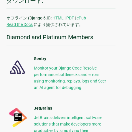
ダウンロード:
オフライン (Django 6.0):
HTML
|
PDF
|
ePub
Read the Docs
により提供されています。
Diamond and Platinum Members
Sentry
Monitor your Django Code Resolve
performance bottlenecks and errors
using monitoring, replays, logs and Seer
an AI agent for debugging.
JetBrains
JetBrains delivers intelligent software
solutions that make developers more
productive by simplifying their