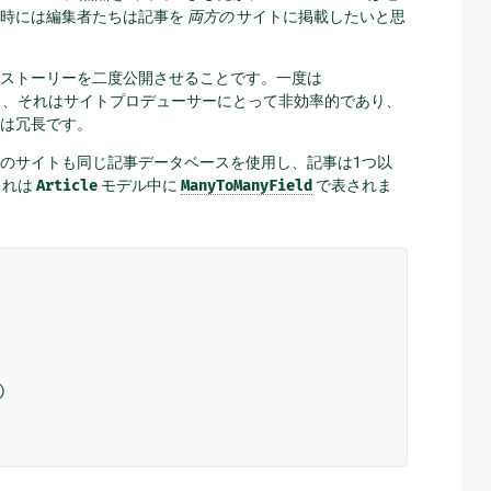
、時には編集者たちは記事を
両方の
サイトに掲載したいと思
ストーリーを二度公開させることです。一度は
用です。しかし、それはサイトプロデューサーにとって非効率的であり、
は冗長です。
のサイトも同じ記事データベースを使用し、記事は1つ以
これは
Article
モデル中に
ManyToManyField
で表されま
)