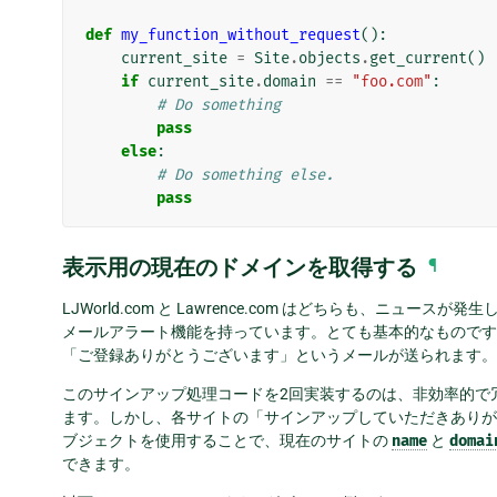
def
my_function_without_request
():
current_site
=
Site
.
objects
.
get_current
()
if
current_site
.
domain
==
"foo.com"
:
# Do something
pass
else
:
# Do something else.
pass
表示用の現在のドメインを取得する
¶
LJWorld.com と Lawrence.com はどちらも、ニ
メールアラート機能を持っています。とても基本的なものです
「ご登録ありがとうございます」というメールが送られます。
このサインアップ処理コードを2回実装するのは、非効率的で
ます。しかし、各サイトの「サインアップしていただきあり
ブジェクトを使用することで、現在のサイトの
name
と
domai
できます。