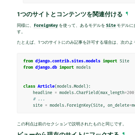
1つのサイトとコンテンツを関連付ける
¶
同様に、
ForeignKey
を使って、あるモデルを
Site
モデルに
す。
たとえば、1つのサイトにのみ記事を許可する場合は、次のよ
from
django.contrib.sites.models
import
Site
from
django.db
import
models
class
Article
(
models
.
Model
):
headline
=
models
.
CharField
(
max_length
=
200
# ...
site
=
models
.
ForeignKey
(
Site
,
on_delete
=
m
この利点は前のセクションで説明されたものと同じです。
ビューから現在のサイトにフックする
¶