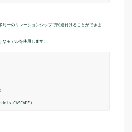
多対一のリレーションシップで関連付けることができま
うなモデルを使用します:
)
odels
.
CASCADE
)