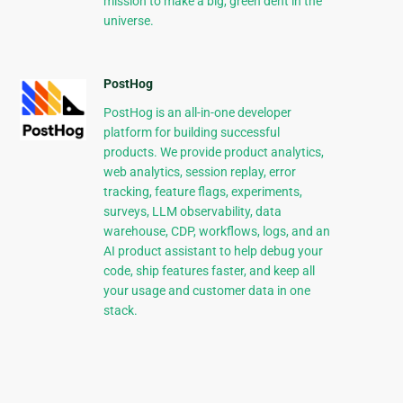
mission to make a big, green dent in the
universe.
PostHog
PostHog is an all-in-one developer
platform for building successful
products. We provide product analytics,
web analytics, session replay, error
tracking, feature flags, experiments,
surveys, LLM observability, data
warehouse, CDP, workflows, logs, and an
AI product assistant to help debug your
code, ship features faster, and keep all
your usage and customer data in one
stack.