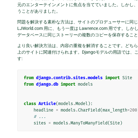
元のエンターテインメントに焦点を当てていました。しかし
うことがありました。
問題を解決する素朴な方法は、サイトのプロデューサーに同じ
LJWorld.com 用に、もう一度は Lawrence.com 
データベースに同じストーリーの複数のコピーを保存すること
より良い解決方法は、内容の重複を解消することです。どちら
上のサイトに関連付けられます。Djangoモデルの用語では、
す:
from
django.contrib.sites.models
import
Site
from
django.db
import
models
class
Article
(
models
.
Model
):
headline
=
models
.
CharField
(
max_length
=
200
# ...
sites
=
models
.
ManyToManyField
(
Site
)