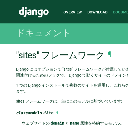
Main
Django
OVERVIEW
DOWNLOAD
DOCUME
navigation
ドキュメント
"sites" フレームワーク
¶
Django にはオプションで "sites" フレームワークが付属
関連付けるためのフックで、 Django で動くサイトのドメイン
1 つの Django インストールで複数のサイトを運用し、
ます。
sites フレームワークは、主にこのモデルに基づいています:
class
models.
Site
¶
ウェブサイトの
domain
と
name
属性を格納するモデル。