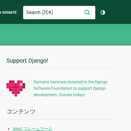
Search
送
♥ DONATE
テーマを切り
信
Support Django!
追
加
的
Ramana Varanasi donated to the Django
Software Foundation to support Django
な
development. Donate today!
情
報
コンテンツ
"sites" フレームワーク