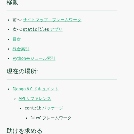
移動
前へ:
サイトマップ・フレームワーク
次へ:
staticfiles
アプリ
目次
総合索引
Pythonモジュール索引
現在の場所:
Django 6.0 ドキュメント
API リファレンス
contrib
パッケージ
"sites" フレームワーク
助けを求める