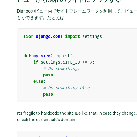
Djangoのビュー内でサイトフレームワークを利用して、ビ
とができます。たとえば:
from
django.conf
import
settings
def
my_view
(
request
):
if
settings
.
SITE_ID
==
3
:
# Do something.
pass
else
:
# Do something else.
pass
It's fragile to hardcode the site IDs like that, in case they chan
check the current site's domain: