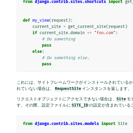
from
django.contrib.sites.shortcuts
import
get
def
my_view
(
request
):
current_site
=
get_current_site
(
request
)
if
current_site
.
domain
==
"foo.com"
:
# Do something
pass
else
:
# Do something else.
pass
これには、サイトフレームワークがインストールされているか
れていない場合は、
RequestSite
インスタンスを返します。
リクエストオブジェクトにアクセスできない場合は、
Site
モ
す。その際、設定ファイルに
SITE_ID
の設定が含まれている
from
django.contrib.sites.models
import
Site