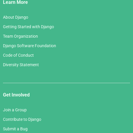
Links
Learn More
About Django
Getting Started with Django
Team Organization
Django Software Foundation
Code of Conduct
Diversity Statement
Get Involved
Join a Group
Contribute to Django
Submit a Bug