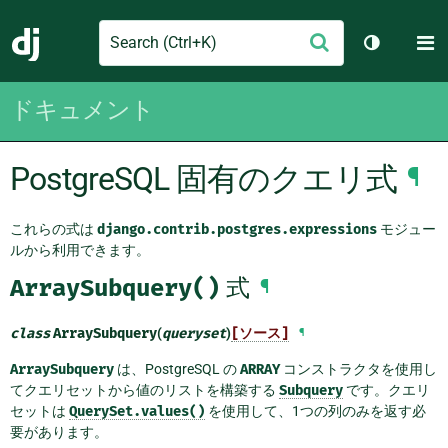
Search
M
送
Django
テーマを切
信
ドキュメント
PostgreSQL 固有のクエリ式
¶
これらの式は
django.contrib.postgres.expressions
モジュー
ルから利用できます。
ArraySubquery()
式
¶
class
ArraySubquery
(
queryset
)
[ソース]
¶
ArraySubquery
は、PostgreSQL の
ARRAY
コンストラクタを使用し
てクエリセットから値のリストを構築する
Subquery
です。クエリ
セットは
QuerySet.values()
を使用して、1つの列のみを返す必
要があります。