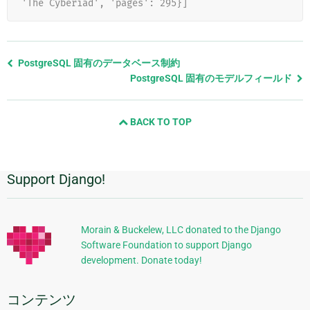
'The Cyberiad', 'pages': 295}]
前
PostgreSQL 固有のデータベース制約
の
PostgreSQL 固有のモデルフィールド
ペ
ー
BACK TO TOP
ジ
と
次
の
Support Django!
追
ペ
ー
加
ジ
的
Morain & Buckelew, LLC donated to the Django
Software Foundation to support Django
な
development. Donate today!
情
報
コンテンツ