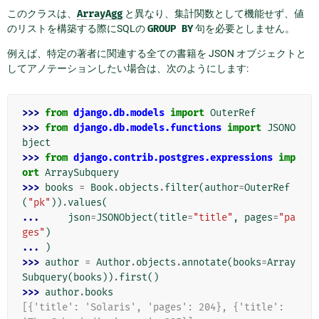
このクラスは、
ArrayAgg
と異なり、集計関数として機能せず、値
のリストを構築する際にSQLの
GROUP
BY
句を必要としません。
例えば、特定の著者に関連する全ての書籍を JSON オブジェクトと
してアノテーションしたい場合は、次のようにします:
>>> 
from
django.db.models
import
OuterRef
>>> 
from
django.db.models.functions
import
JSONO
bject
>>> 
from
django.contrib.postgres.expressions
imp
ort
ArraySubquery
>>> 
books
=
Book
.
objects
.
filter
(
author
=
OuterRef
(
"pk"
))
.
values
(
... 
json
=
JSONObject
(
title
=
"title"
,
pages
=
"pa
ges"
)
... 
)
>>> 
author
=
Author
.
objects
.
annotate
(
books
=
Array
Subquery
(
books
))
.
first
()
>>> 
author
.
books
[{'title': 'Solaris', 'pages': 204}, {'title': 