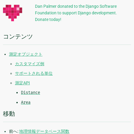
的
ジ
Dan Palmer donated to the Django Software
Foundation to support Django development.
な
Donate today!
情
報
コンテンツ
測定オブジェクト
カスタマイズ例
サポートされる単位
測定API
Distance
Area
移動
前へ:
地理情報データベース関数