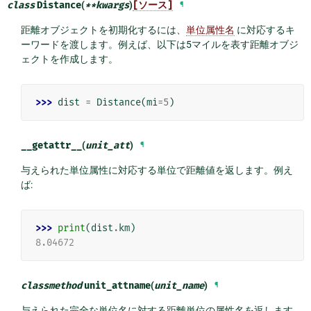
class
Distance
(
**
kwargs
)
[ソース]
¶
距離オブジェクトを初期化するには、
単位属性名
に対応するキ
ーワードを渡します。例えば、以下は5マイルを表す距離オブジ
ェクトを作成します。
>>> 
dist
=
Distance
(
mi
=
5
)
__getattr__
(
unit_att
)
¶
与えられた単位属性に対応する単位で距離値を返します。例え
ば:
>>> 
print
(
dist
.
km
)
8.04672
classmethod
unit_attname
(
unit_name
)
¶
与えられた完全な単位名に対する距離単位の属性名を返します。