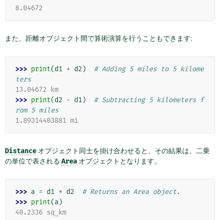
8.04672
また、距離オブジェクト間で算術演算を行うこともできます:
>>> 
print
(
d1
+
d2
)
# Adding 5 miles to 5 kilome
ters
13.04672 km
>>> 
print
(
d2
-
d1
)
# Subtracting 5 kilometers f
rom 5 miles
1.89314403881 mi
Distance
オブジェクト同士を掛け合わせると、その結果は、二乗
の単位で表される
Area
オブジェクトとなります。
>>> 
a
=
d1
*
d2
# Returns an Area object.
>>> 
print
(
a
)
40.2336 sq_km