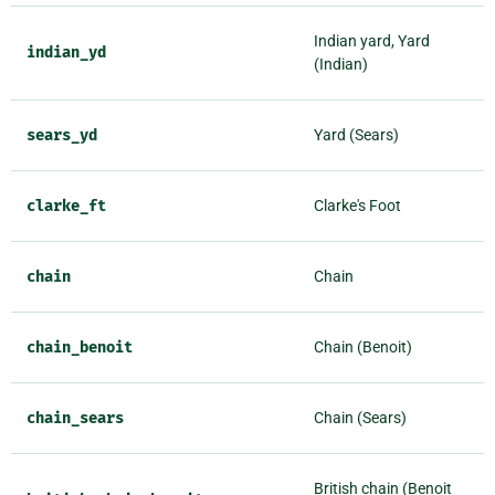
Indian yard, Yard
indian_yd
(Indian)
sears_yd
Yard (Sears)
clarke_ft
Clarke's Foot
chain
Chain
chain_benoit
Chain (Benoit)
chain_sears
Chain (Sears)
British chain (Benoit