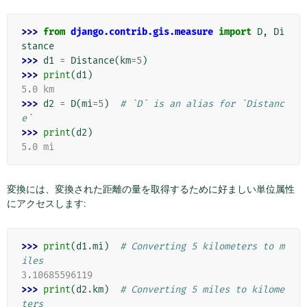
>>> 
from
django.contrib.gis.measure
import
D
,
Di
stance
>>> 
d1
=
Distance
(
km
=
5
)
>>> 
print
(
d1
)
5.0 km
>>> 
d2
=
D
(
mi
=
5
)
# `D` is an alias for `Distanc
e`
>>> 
print
(
d2
)
5.0 mi
変換には、変換された距離の量を取得するために好ましい単位属性
にアクセスします:
>>> 
print
(
d1
.
mi
)
# Converting 5 kilometers to m
iles
3.10685596119
>>> 
print
(
d2
.
km
)
# Converting 5 miles to kilome
ters