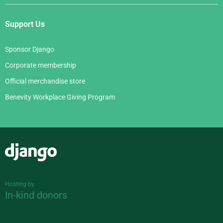
Support Us
Sponsor Django
Corporate membership
Official merchandise store
Benevity Workplace Giving Program
Django
Hosting by
In-kind donors