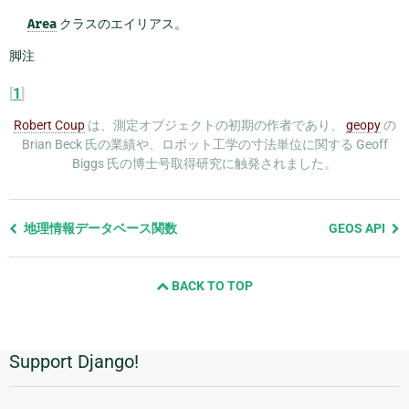
Area
クラスのエイリアス。
脚注
[
1
]
Robert Coup
は、測定オブジェクトの初期の作者であり、
geopy
の
Brian Beck 氏の業績や、ロボット工学の寸法単位に関する Geoff
Biggs 氏の博士号取得研究に触発されました。
前
地理情報データベース関数
GEOS API
の
ペ
BACK TO TOP
ー
ジ
と
次
Support Django!
追
の
ペ
加
ー