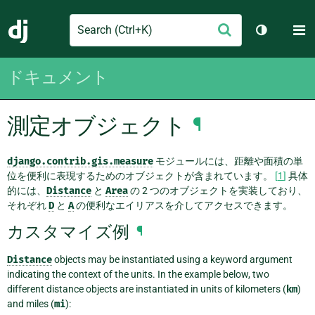
Search
M
送
Django
テーマを切
信
ドキュメント
測定オブジェクト
¶
django.contrib.gis.measure
モジュールには、距離や面積の単
位を便利に表現するためのオブジェクトが含まれています。
[
1
]
具体
的には、
Distance
と
Area
の 2 つのオブジェクトを実装しており、
それぞれ
D
と
A
の便利なエイリアスを介してアクセスできます。
カスタマイズ例
¶
Distance
objects may be instantiated using a keyword argument
indicating the context of the units. In the example below, two
different distance objects are instantiated in units of kilometers (
km
)
and miles (
mi
):