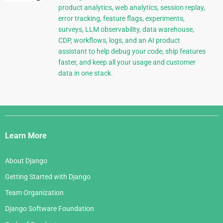
product analytics, web analytics, session replay,
error tracking, feature flags, experiments,
surveys, LLM observability, data warehouse,
CDP, workflows, logs, and an AI product
assistant to help debug your code, ship features
faster, and keep all your usage and customer
data in one stack.
Django
Links
Learn More
About Django
Getting Started with Django
Team Organization
Django Software Foundation