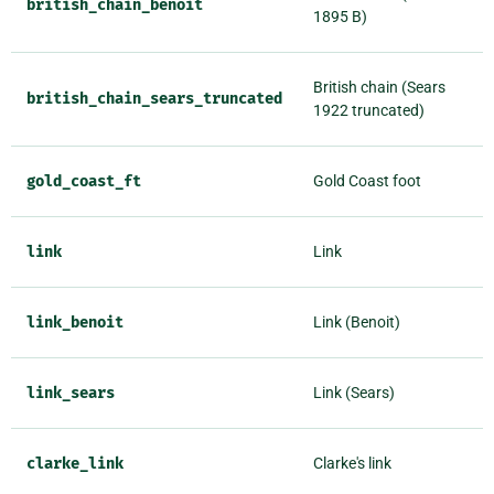
british_chain_benoit
1895 B)
British chain (Sears
british_chain_sears_truncated
1922 truncated)
gold_coast_ft
Gold Coast foot
link
Link
link_benoit
Link (Benoit)
link_sears
Link (Sears)
clarke_link
Clarke's link