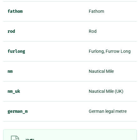
fathom
Fathom
rod
Rod
furlong
Furlong, Furrow Long
nm
Nautical Mile
nm_uk
Nautical Mile (UK)
german_m
German legal metre