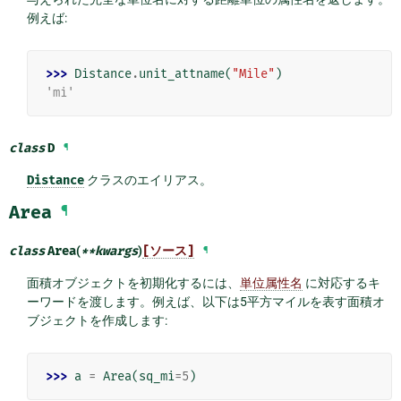
例えば:
>>> 
Distance
.
unit_attname
(
"Mile"
)
'mi'
class
D
¶
Distance
クラスのエイリアス。
Area
¶
class
Area
(
**
kwargs
)
[ソース]
¶
面積オブジェクトを初期化するには、
単位属性名
に対応するキ
ーワードを渡します。例えば、以下は5平方マイルを表す面積オ
ブジェクトを作成します:
>>> 
a
=
Area
(
sq_mi
=
5
)