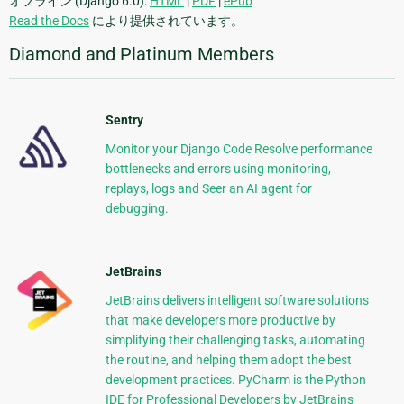
オフライン (Django 6.0):
HTML
|
PDF
|
ePub
Read the Docs
により提供されています。
Diamond and Platinum Members
Sentry
Monitor your Django Code Resolve performance
bottlenecks and errors using monitoring,
replays, logs and Seer an AI agent for
debugging.
JetBrains
JetBrains delivers intelligent software solutions
that make developers more productive by
simplifying their challenging tasks, automating
the routine, and helping them adopt the best
development practices. PyCharm is the Python
IDE for Professional Developers by JetBrains