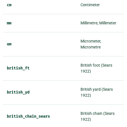
cm
Centimeter
mm
Millimetre, Millimeter
Micrometer,
um
Micrometre
British foot (Sears
british_ft
1922)
British yard (Sears
british_yd
1922)
British chain (Sears
british_chain_sears
1922)