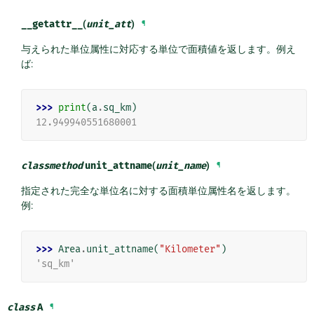
__getattr__
(
unit_att
)
¶
与えられた単位属性に対応する単位で面積値を返します。例え
ば:
>>> 
print
(
a
.
sq_km
)
12.949940551680001
classmethod
unit_attname
(
unit_name
)
¶
指定された完全な単位名に対する面積単位属性名を返します。
例:
>>> 
Area
.
unit_attname
(
"Kilometer"
)
'sq_km'
class
A
¶