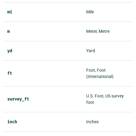
mi
Mile
m
Meter, Metre
yd
Yard
Foot, Foot
ft
(International)
U.S. Foot, US survey
survey_ft
foot
inch
Inches