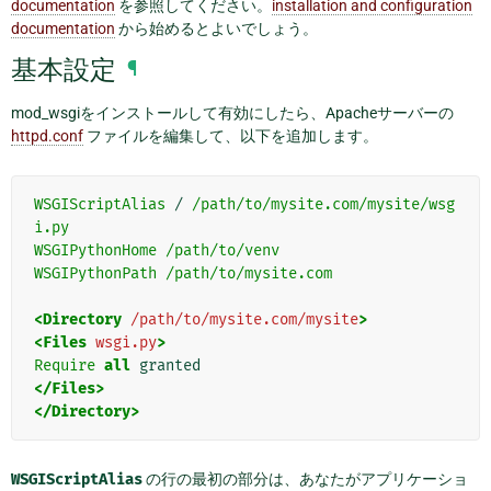
documentation
を参照してください。
installation and configuration
documentation
から始めるとよいでしょう。
基本設定
¶
mod_wsgiをインストールして有効にしたら、Apacheサーバーの
httpd.conf
ファイルを編集して、以下を追加します。
WSGIScriptAlias
/
/path/to/mysite.com/mysite/wsg
i.py
WSGIPythonHome
/path/to/venv
WSGIPythonPath
/path/to/mysite.com
<Directory
/path/to/mysite.com/mysite
>
<Files
wsgi.py
>
Require
all
</Files>
</Directory>
WSGIScriptAlias​​
の行の最初の部分は、あなたがアプリケーショ