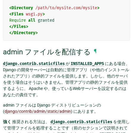
<Directory
/path/to/mysite.com/mysite
>
<Files
wsgi.py
>
Require
all
</Files>
</Directory>
admin ファイルを配信する
¶
django.contrib.staticfiles
が
INSTALLED_APPS
にある場合、
Django の開発サーバーは自動的に管理アプリ（や他のインストール
されたアプリ）の静的ファイルを提供します。しかし、他のサーバ
を使う場合はそうはいきません。管理アプリの静的ファイルを提供
するように、 Apache や、使っているWebサーバーを設定するのは
あなたの責任です。
admin ファイルは Django ディストリビューションの
(
django/contrib/admin/static/admin
) にあります。
強く
推奨される方法は、
django.contrib.staticfiles
を使用し
て管理ファイルを処理することです（前のセクションで説明されて