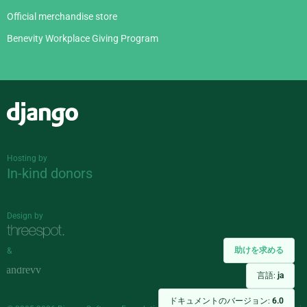
Official merchandise store
Benevity Workplace Giving Program
Django
Hosting by
In-kind donors
Design by
助けを求める
&
言語:
ja
ドキュメントのバージョン:
6.0