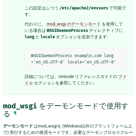
この設定はふつう
/etc/apache2/envvars
で可能で
す。
代わりに、
mod_wsgi のデーモンモード
を使用して
いる場合は
WSGIDaemonProcess
ディレクティブに
lang
と
locale
オプションを追加できます:
WSGIDaemonProcess example.com lang
詳細については、Unicode リファレンスガイドの
ファ
イル
セクションを参照してください。
mod_wsgi
をデーモンモードで使用す
る
¶
デーモンモード
はmod_wsgiを (Windows以外のプラットフォーム上
で) 実行するための推奨モードです。必要なデーモンプロセスグルー