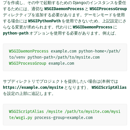
プを作成し、その中で起動するための Djangoのインスタンスを委任
するためには、適切な
WSGIDaemonProcess
と
WSGIProcessGroup
ディレクティブを追加する必要があります。デーモンモードを使用
する場合には
WSGIPythonPath
を使用できないため、上記設定にさ
らなる変更が求められます。代わりに
WSGIDaemonProcess
に
python-path
オプションを使用する必要があります。例えば、
WSGIDaemonProcess
example.com
python-home=/path/
to/venv
WSGIProcessGroup
サブディレクトリでプロジェクトを提供したい場合は(本例では
https://example.com/mysite
となります) 、
WSGIScriptAlias
を設定の上部に追記します。
WSGIScriptAlias
/mysite
/path/to/mysite.com/mysi
te/wsgi.py