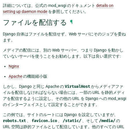
詳細については、公式の mod_wsgi のドキュメント
details on
setting up daemon mode
を参照してください。
ファイルを配信する
¶
Django 自体はファイルを配信せず、Web サーバにそのジョブを委ね
ます。
メディアの配信には、別の Web サーバー、つまり Django を動かし
ていないサーバを使うことをお勧めします。以下は良い選択です:
Nginx
Apache
の機能縮小版
しかし、Django と同じ Apache の
VirtualHost
からメディアファ
イルを配信しなければならない場合には、一部の URL を静的メディ
アを配信するように設定し、その他の URL を Django への mod_wsgi
のインターフェイスとして設定することができます。
この例では、サイトのルートには Django を設定していますが、
robots.txt
、
favicon.ico
、
/static/
、そして
/media/
の
URL 空間は静的ファイルとして配信しています。他のすべての URL