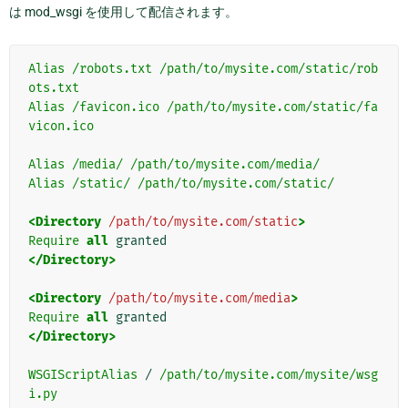
は mod_wsgi を使用して配信されます。
Alias
/robots.txt
/path/to/mysite.com/static/rob
ots.txt
Alias
/favicon.ico
/path/to/mysite.com/static/fa
vicon.ico
Alias
/media/
/path/to/mysite.com/media/
Alias
/static/
/path/to/mysite.com/static/
<Directory
/path/to/mysite.com/static
>
Require
all
</Directory>
<Directory
/path/to/mysite.com/media
>
Require
all
</Directory>
WSGIScriptAlias
/
/path/to/mysite.com/mysite/wsg
i.py