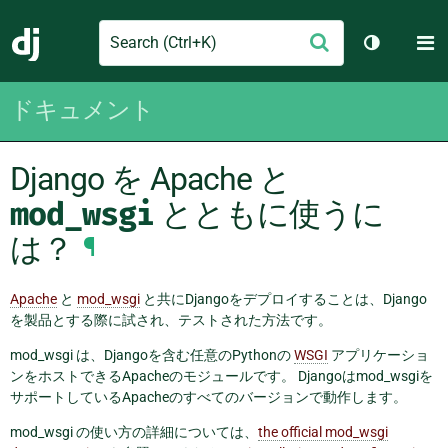
Search
M
送
Django
テーマを切
信
ドキュメント
Django を Apache と
mod_wsgi
とともに使うに
は？
¶
Apache
と
mod_wsgi
と共にDjangoをデプロイすることは、Django
を製品とする際に試され、テストされた方法です。
mod_wsgi は、Djangoを含む任意のPythonの
WSGI
アプリケーショ
ンをホストできるApacheのモジュールです。 Djangoはmod_wsgiを
サポートしているApacheのすべてのバージョンで動作します。
mod_wsgi の使い方の詳細については、
the official mod_wsgi