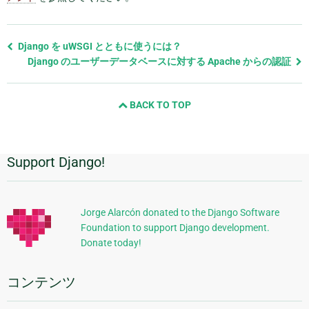
前
Django を uWSGI とともに使うには？
の
Django のユーザーデータベースに対する Apache からの認証
ペ
ー
BACK TO TOP
ジ
と
次
の
Support Django!
追
ペ
ー
加
ジ
的
Jorge Alarcón donated to the Django Software
Foundation to support Django development.
な
Donate today!
情
報
コンテンツ