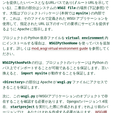
ンを提供したいベースとなるURLパスであり(
/
ルートURLを示して
いる)、二番目の部分はシステムの
WSGI
file
の場所 (下記参照) で
す。大抵はプロジェクトパッケージ (本例では
mysite
) の内部で
す。これは、そのファイルで定義された WSGI アプリケーションを
使用して、指定された URL 以下のすべての要求にサービスを提供す
るように Apache に指示します。
プロジェクトの Python 依存ファイルを
virtual
environment
内
にインストールする場合は、
WSGIPythonHome
を使ってパスを追加
します。詳しくは
mod_wsgi virtual environment guide
を参照してく
ださい。
WSGIPythonPath
の行は、プロジェクトのパッケージは Python の
パス上でインポートすることが可能であることを保証します。言い
換えると、
import
mysite
が動作することを保証します。
<Directory>
の部分は Apache が
wsgi.py
ファイルにアクセスで
きることを保証します。
次に、この
wsgi.py
がWSGIアプリケーションのオブジェクトで存
在することを確認する必要があります。 Djangoのバージョン1.4現
在、
startproject
を実行した際に作成されます ; それより前のバ
ージョンでは、あなたはそれを作成する必要があります。
WSGI概