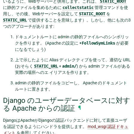
いるように、Webサーバーと併用します。これは、
STATIC_ROOT
に静的ファイルを集めるために
collectstatic
管理コマンドを使
用し、その後、Webサーバーを設定して
STATIC_ROOT
を
STATIC_URL
で提供することを意味します）。しかし、他にも次の3
つのアプローチがあります:
ドキュメントルートに admin の静的ファイルへのシンボリッ
クを作ります。 (Apache の設定に
+FollowSymLinks
が必要
になるでしょう)
上で示したように Alias ディレクティブを使って、適切な URL
(おそらく
STATIC_URL
+
admin/
) から admin ファイルがある
実際の場所へのエ イリアスを作ります。
admin の静的ファイルをコピーし、 Apache のドキュメント
ルートに置きます。
Django のユーザーデータベースに対す
る Apache からの認証
¶
DjangoはApacheがDjangoの認証バックエンドに対して直接ユーザ
を認証できるようにハンドラを提供します。
mod_wsgi 認証ドキュ
メント
を参照してください。