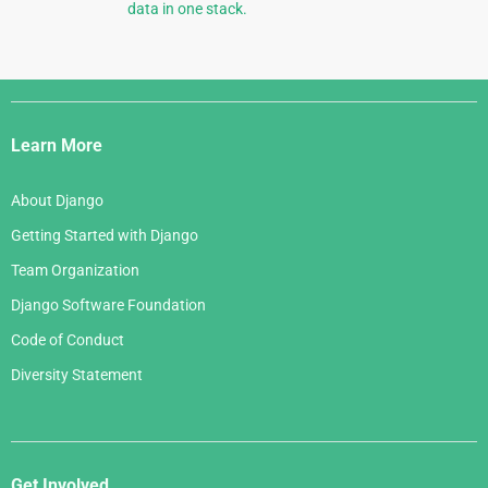
data in one stack.
Django
Links
Learn More
About Django
Getting Started with Django
Team Organization
Django Software Foundation
Code of Conduct
Diversity Statement
Get Involved