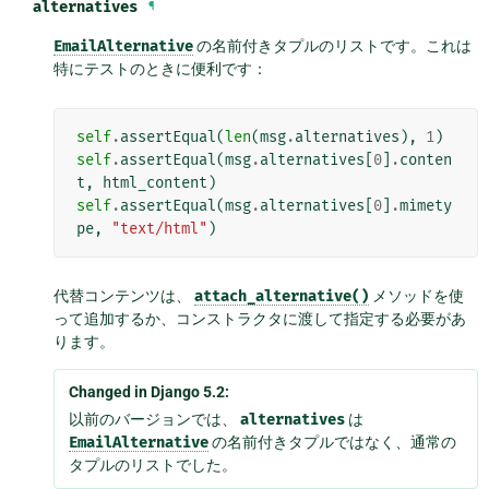
alternatives
¶
EmailAlternative
の名前付きタプルのリストです。これは
特にテストのときに便利です：
self
.
assertEqual
(
len
(
msg
.
alternatives
),
1
)
self
.
assertEqual
(
msg
.
alternatives
[
0
]
.
conten
t
,
html_content
)
self
.
assertEqual
(
msg
.
alternatives
[
0
]
.
mimety
pe
,
"text/html"
)
代替コンテンツは、
attach_alternative()
メソッドを使
って追加するか、コンストラクタに渡して指定する必要があ
ります。
Changed in Django 5.2:
以前のバージョンでは、
alternatives
は
EmailAlternative
の名前付きタプルではなく、通常の
タプルのリストでした。