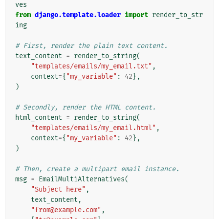
ves
from
django.template.loader
import
render_to_str
ing
# First, render the plain text content.
text_content
=
render_to_string
(
"templates/emails/my_email.txt"
,
context
=
{
"my_variable"
:
42
},
)
# Secondly, render the HTML content.
html_content
=
render_to_string
(
"templates/emails/my_email.html"
,
context
=
{
"my_variable"
:
42
},
)
# Then, create a multipart email instance.
msg
=
EmailMultiAlternatives
(
"Subject here"
,
text_content
,
"from@example.com"
,