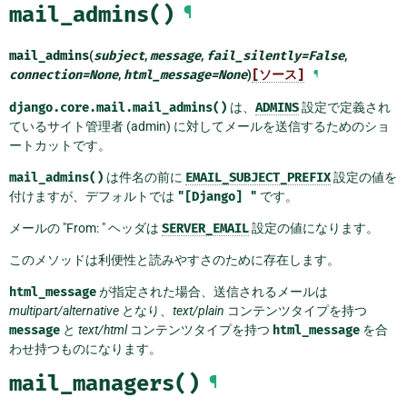
mail_admins()
¶
mail_admins
(
subject
,
message
,
fail_silently
=
False
,
connection
=
None
,
html_message
=
None
)
[ソース]
¶
django.core.mail.mail_admins()
は、
ADMINS
設定で定義され
ているサイト管理者 (admin) に対してメールを送信するためのショ
ートカットです。
mail_admins()
は件名の前に
EMAIL_SUBJECT_PREFIX
設定の値を
付けますが、デフォルトでは
"[Django]
"
です。
メールの "From: " ヘッダは
SERVER_EMAIL
設定の値になります。
このメソッドは利便性と読みやすさのために存在します。
html_message
が指定された場合、送信されるメールは
multipart/alternative
となり、
text/plain
コンテンツタイプを持つ
message
と
text/html
コンテンツタイプを持つ
html_message
を合
わせ持つものになります。
mail_managers()
¶