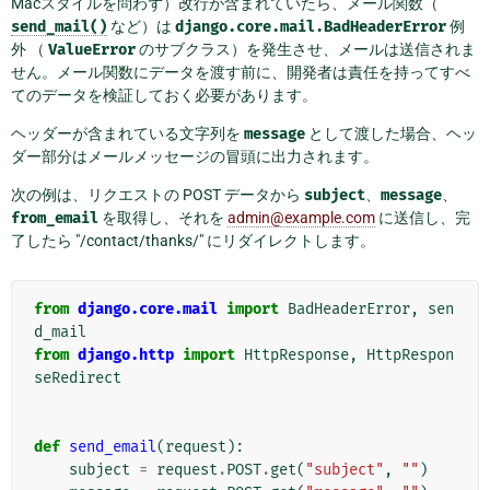
Macスタイルを問わず）改行が含まれていたら、メール関数（
send_mail()
など）は
django.core.mail.BadHeaderError
例
外 （
ValueError
のサブクラス）を発生させ、メールは送信されま
せん。メール関数にデータを渡す前に、開発者は責任を持ってすべ
てのデータを検証しておく必要があります。
ヘッダーが含まれている文字列を
message
として渡した場合、ヘッ
ダー部分はメールメッセージの冒頭に出力されます。
次の例は、リクエストの POST データから
subject
、
message
、
from_email
を取得し、それを
admin
@
example
.
com
に送信し、完
了したら "/contact/thanks/" にリダイレクトします。
from
django.core.mail
import
BadHeaderError
,
sen
d_mail
from
django.http
import
HttpResponse
,
HttpRespon
seRedirect
def
send_email
(
request
):
subject
=
request
.
POST
.
get
(
"subject"
,
""
)