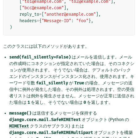
[
"to1@example.com"
,
"to2@example.com"
],
[
"bcc@example.com"
],
reply_to
=
[
"another@example.com"
],
headers
=
{
"Message-ID"
:
"foo"
},
)
このクラスには以下のメソッドがあります。
send(fail_silently=False)
はメールを送信します。メール
の作成時にコネクションが指定されていた場合は、そのコネクシ
ョンが使用されます。 そうでない場合は、デフォルトのバック
エンドのインスタンスがインスタンス化され、使用されます。キ
ーワード引数
fail_silently
が
True
の場合、メッセージの送
信中に例外が発生した場合、その例外は処理されます。空の受信
者リストは例外を発生させません。メッセージが正常に送信され
た場合は
1
を返し、そうでない場合は
0
を返します。
message()
は送信するメッセージを保持する
django.core.mail.SafeMIMEText
オブジェクト (Python の
MIMEText
クラスのサブクラス) または
django.core.mail.SafeMIMEMultipart
オブジェクトを構築