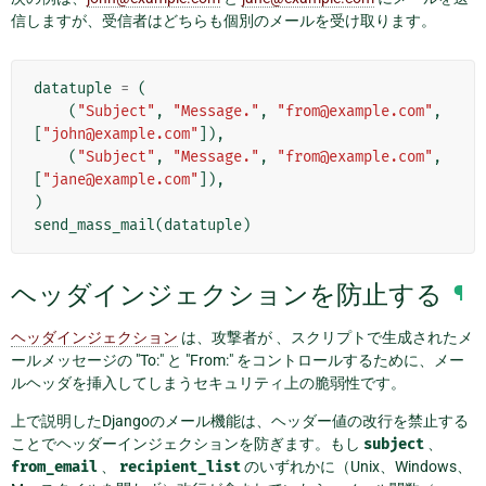
信しますが、受信者はどちらも個別のメールを受け取ります。
datatuple
=
(
(
"Subject"
,
"Message."
,
"from@example.com"
,
[
"john@example.com"
]),
(
"Subject"
,
"Message."
,
"from@example.com"
,
[
"jane@example.com"
]),
)
send_mass_mail
(
datatuple
)
ヘッダインジェクションを防止する
¶
ヘッダインジェクション
は、攻撃者が 、スクリプトで生成されたメ
ールメッセージの "To:" と "From:" をコントロールするために、メー
ルヘッダを挿入してしまうセキュリティ上の脆弱性です。
上で説明したDjangoのメール機能は、ヘッダー値の改行を禁止する
ことでヘッダーインジェクションを防ぎます。もし
subject
、
from_email
、
recipient_list
のいずれかに（Unix、Windows、