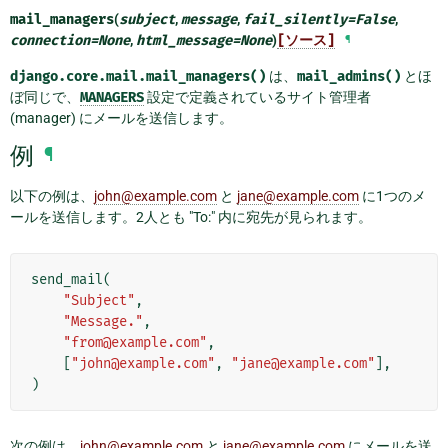
mail_managers
(
subject
,
message
,
fail_silently
=
False
,
connection
=
None
,
html_message
=
None
)
[ソース]
¶
django.core.mail.mail_managers()
は、
mail_admins()
とほ
ぼ同じで、
MANAGERS
設定で定義されているサイト管理者
(manager) にメールを送信します。
例
¶
以下の例は、
john
@
example
.
com
と
jane
@
example
.
com
に1つのメ
ールを送信します。2人とも "To:" 内に宛先が見られます。
send_mail
(
"Subject"
,
"Message."
,
"from@example.com"
,
[
"john@example.com"
,
"jane@example.com"
],
)
次の例は、
john
@
example
.
com
と
jane
@
example
.
com
にメールを送