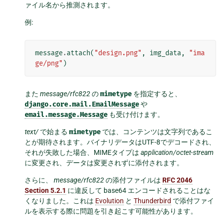
ァイル名から推測されます。
例:
message
.
attach
(
"design.png"
,
img_data
,
"ima
ge/png"
)
また
message/rfc822
の
mimetype
を指定すると、
django.core.mail.EmailMessage
や
email.message.Message
も受け付けます。
text/
で始まる
mimetype
では、コンテンツは文字列であるこ
とが期待されます。バイナリデータはUTF-8でデコードされ、
それが失敗した場合、MIMEタイプは
application/octet-stream
に変更され、データは変更されずに添付されます。
さらに、
message/rfc822
の添付ファイルは
RFC 2046
Section 5.2.1
に違反して base64 エンコードされることはな
くなりました。これは
Evolution
と
Thunderbird
で添付ファイ
ルを表示する際に問題を引き起こす可能性があります。