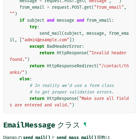
message
=
request
.
POST
.
get
(
"message"
,
""
)
from_email
=
request
.
POST
.
get
(
"from_email"
,
""
)
if
subject
and
message
and
from_email
:
try
:
send_mail
(
subject
,
message
,
from_ema
il
,
[
"admin@example.com"
])
except
BadHeaderError
:
return
HttpResponse
(
"Invalid header 
found."
)
return
HttpResponseRedirect
(
"/contact/th
anks/"
)
else
:
# In reality we'd use a form class
# to get proper validation errors.
return
HttpResponse
(
"Make sure all field
s are entered and valid."
)
EmailMessage
クラス
¶
Django の
send_mail()
と
send_mass_mail()
関数は