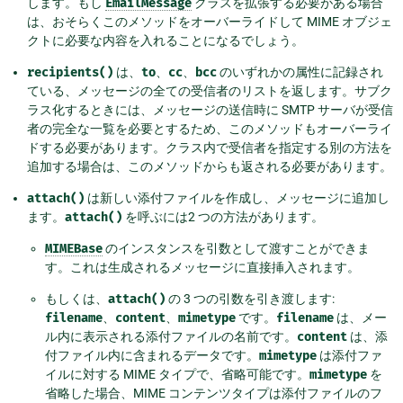
します。もし
EmailMessage
クラスを拡張する必要がある場合
は、おそらくこのメソッドをオーバーライドして MIME オブジェ
クトに必要な内容を入れることになるでしょう。
recipients()
は、
to
、
cc
、
bcc
のいずれかの属性に記録され
ている、メッセージの全ての受信者のリストを返します。サブク
ラス化するときには、メッセージの送信時に SMTP サーバが受信
者の完全な一覧を必要とするため、このメソッドもオーバーライ
ドする必要があります。クラス内で受信者を指定する別の方法を
追加する場合は、このメソッドからも返される必要があります。
attach()
は新しい添付ファイルを作成し、メッセージに追加し
ます。
attach()
を呼ぶには2 つの方法があります。
MIMEBase
のインスタンスを引数として渡すことができま
す。これは生成されるメッセージに直接挿入されます。
もしくは、
attach()
の 3 つの引数を引き渡します:
filename
、
content
、
mimetype
です。
filename
は、メー
ル内に表示される添付ファイルの名前です。
content
は、添
付ファイル内に含まれるデータです。
mimetype
は添付ファ
イルに対する MIME タイプで、省略可能です。
mimetype
を
省略した場合、MIME コンテンツタイプは添付ファイルのフ