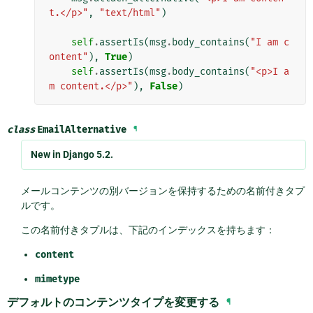
t.</p>"
,
"text/html"
)
self
.
assertIs
(
msg
.
body_contains
(
"I am c
ontent"
),
True
)
self
.
assertIs
(
msg
.
body_contains
(
"<p>I a
m content.</p>"
),
False
)
class
EmailAlternative
¶
New in Django 5.2.
メールコンテンツの別バージョンを保持するための名前付きタプ
ルです。
この名前付きタプルは、下記のインデックスを持ちます：
content
mimetype
デフォルトのコンテンツタイプを変更する
¶