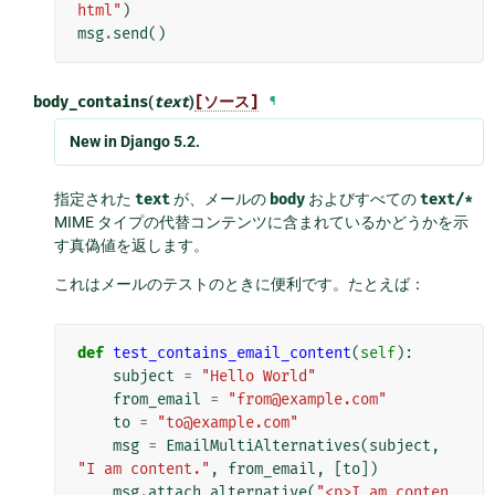
html"
)
msg
.
send
()
body_contains
(
text
)
[ソース]
¶
New in Django 5.2.
指定された
text
が、メールの
body
およびすべての
text/*
MIME タイプの代替コンテンツに含まれているかどうかを示
す真偽値を返します。
これはメールのテストのときに便利です。たとえば：
def
test_contains_email_content
(
self
):
subject
=
"Hello World"
from_email
=
"from@example.com"
to
=
"to@example.com"
msg
=
EmailMultiAlternatives
(
subject
,
"I am content."
,
from_email
,
[
to
])
msg
.
attach_alternative
(
"<p>I am conten