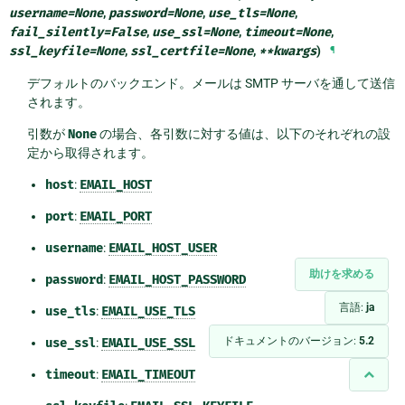
username
=
None
,
password
=
None
,
use_tls
=
None
,
fail_silently
=
False
,
use_ssl
=
None
,
timeout
=
None
,
ssl_keyfile
=
None
,
ssl_certfile
=
None
,
**
kwargs
)
¶
デフォルトのバックエンド。メールは SMTP サーバを通して送信
されます。
引数が
None
の場合、各引数に対する値は、以下のそれぞれの設
定から取得されます。
host
:
EMAIL_HOST
port
:
EMAIL_PORT
username
:
EMAIL_HOST_USER
助けを求める
password
:
EMAIL_HOST_PASSWORD
言語:
ja
use_tls
:
EMAIL_USE_TLS
ドキュメントのバージョン:
5.2
use_ssl
:
EMAIL_USE_SSL
timeout
:
EMAIL_TIMEOUT