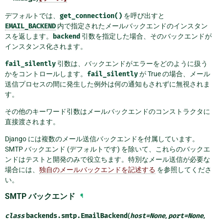
デフォルトでは、
get_connection()
を呼び出すと
EMAIL_BACKEND
内で指定されたメールバックエンドのインスタン
スを返します。
backend
引数を指定した場合、そのバックエンドが
インスタンス化されます。
fail_silently
引数は、バックエンドがエラーをどのように扱う
かをコントロールします。
fail_silently
が True の場合、メール
送信プロセスの間に発生した例外は何の通知もされずに無視されま
す。
その他のキーワード引数はメールバックエンドのコンストラクタに
直接渡されます。
Django には複数のメール送信バックエンドを付属しています。
SMTP バックエンド (デフォルトです) を除いて、これらのバックエ
ンドはテストと開発のみで役立ちます。特別なメール送信が必要な
場合には、
独自のメールバックエンドを記述する
を参照してくださ
い。
SMTP バックエンド
¶
class
backends.smtp.
EmailBackend
(
host
=
None
,
port
=
None
,