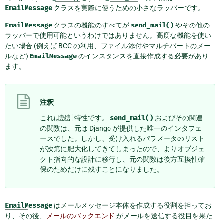
EmailMessage
クラスを実際に使うための小さなラッパーです。
EmailMessage
クラスの機能のすべてが
send_mail()
やその他の
ラッパーで使用可能というわけではありません。高度な機能を使い
たい場合 (例えば BCC の利用、ファイル添付やマルチパートのメー
ルなど)
EmailMessage
のインスタンスを直接作成する必要があり
ます。
注釈
これは設計特性です。
send_mail()
およびその関連
の関数は、元は Django が提供した唯一のインタフェ
ースでした。しかし、受け入れるパラメータのリスト
が次第に肥大化してきてしまったので、よりオブジェ
クト指向的な設計に移行し、元の関数は後方互換性確
保のためだけに残すことになりました。
EmailMessage
はメールメッセージ本体を作成する役割を担ってお
り、その後、
メールのバックエンド
がメールを送信する役目を果た