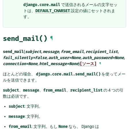
django.core.mail
で送信されるメールの文字セッ
トは、
DEFAULT_CHARSET
設定の値にセットされま
す。
send_mail()
¶
send_mail
(
subject
,
message
,
from_email
,
recipient_list
,
fail_silently
=
False
,
auth_user
=
None
,
auth_password
=
None
,
connection
=
None
,
html_message
=
None
)
[ソース]
¶
ほとんどの場合、
django.core.mail.send_mail()
を使ってメー
ルを送信できます。
subject
、
message
、
from_email
、
recipient_list
の 4 つの引
数は必須です。
subject
: 文字列。
message
: 文字列。
from_email
: 文字列。もし
None
なら、 Django は