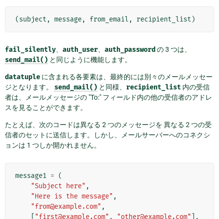
(
subject
,
message
,
from_email
,
recipient_list
)
fail_silently
、
auth_user
、
auth_password
の 3 つは、
send_mail()
と同じように機能します。
datatuple
に含まれる各要素は、最終的には別々のメールメッセー
ジとなります。
send_mail()
と同様、
recipient_list
内の受信
者は、メールメッセージの "To:" フィールド内の他の受信者のアドレ
スを見ることができます。
たとえば、次のコードは異なる 2 つのメッセージを 異なる 2 つの受
信者のセットに送信します。しかし、メールサーバーへのコネクシ
ョンは 1 つしか開かれません。
message1
=
(
"Subject here"
,
"Here is the message"
,
"from@example.com"
,
[
"first@example.com"
,
"other@example.com"
],