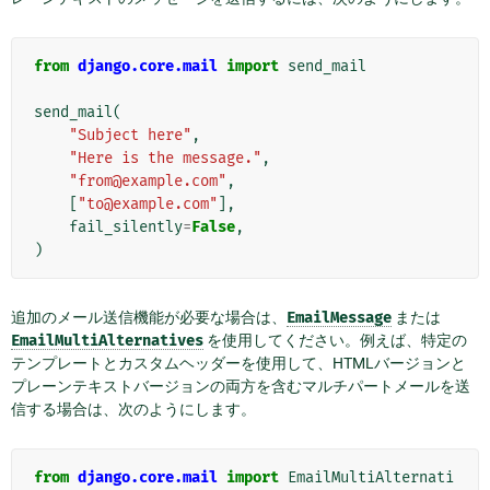
from
django.core.mail
import
send_mail
send_mail
(
"Subject here"
,
"Here is the message."
,
"from@example.com"
,
[
"to@example.com"
],
fail_silently
=
False
,
)
追加のメール送信機能が必要な場合は、
EmailMessage
または
EmailMultiAlternatives
を使用してください。例えば、特定の
テンプレートとカスタムヘッダーを使用して、HTMLバージョンと
プレーンテキストバージョンの両方を含むマルチパートメールを送
信する場合は、次のようにします。
from
django.core.mail
import
EmailMultiAlternati