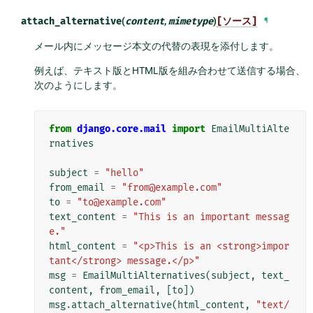
attach_alternative
(
content
,
mimetype
)
[ソース]
¶
メール内にメッセージ本文の代替の表現を添付します。
例えば、テキスト版とHTML版を組み合わせて送信する場合、
次のようにします。
from
django.core.mail
import
EmailMultiAlte
rnatives
subject
=
"hello"
from_email
=
"from@example.com"
to
=
"to@example.com"
text_content
=
"This is an important messag
e."
html_content
=
"<p>This is an <strong>impor
tant</strong> message.</p>"
msg
=
EmailMultiAlternatives
(
subject
,
text_
content
,
from_email
,
[
to
])
msg
.
attach_alternative
(
html_content
,
"text/