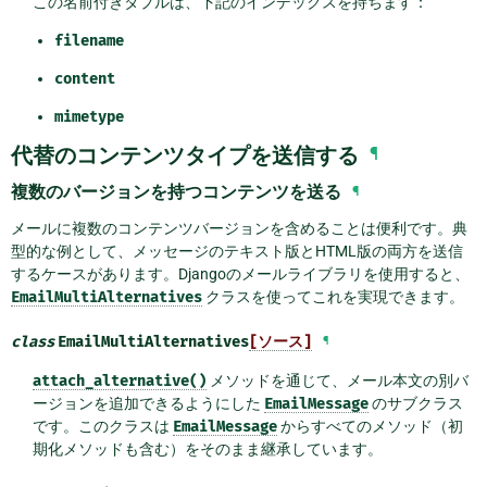
この名前付きタプルは、下記のインデックスを持ちます：
filename
content
mimetype
代替のコンテンツタイプを送信する
¶
複数のバージョンを持つコンテンツを送る
¶
メールに複数のコンテンツバージョンを含めることは便利です。典
型的な例として、メッセージのテキスト版とHTML版の両方を送信
するケースがあります。Djangoのメールライブラリを使用すると、
EmailMultiAlternatives
クラスを使ってこれを実現できます。
class
EmailMultiAlternatives
[ソース]
¶
attach_alternative()
メソッドを通じて、メール本文の別バ
ージョンを追加できるようにした
EmailMessage
のサブクラス
です。このクラスは
EmailMessage
からすべてのメソッド（初
期化メソッドも含む）をそのまま継承しています。