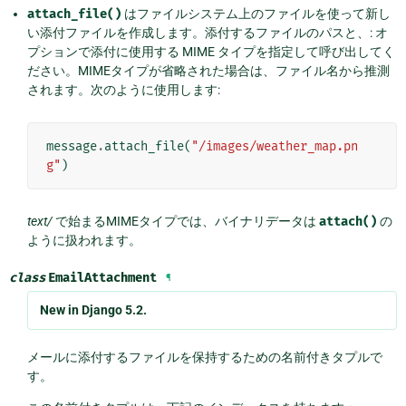
attach_file()
はファイルシステム上のファイルを使って新し
い添付ファイルを作成します。添付するファイルのパスと、: オ
プションで添付に使用する MIME タイプを指定して呼び出してく
ださい。MIMEタイプが省略された場合は、ファイル名から推測
されます。次のように使用します:
message
.
attach_file
(
"/images/weather_map.pn
g"
)
text/
で始まるMIMEタイプでは、バイナリデータは
attach()
の
ように扱われます。
class
EmailAttachment
¶
New in Django 5.2.
メールに添付するファイルを保持するための名前付きタプルで
す。