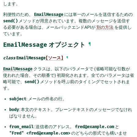
します。
利便性のため、
EmailMessage
には単一のメールを送信するための
send()
メソッドが用意されています。複数のメッセージを送信す
る必要がある場合は、メールバックエンドAPIが
別の方法
を提供し
ています。
EmailMessage
オブジェクト
¶
class
EmailMessage
[ソース]
¶
EmailMessage
クラスは、以下のパラメータで (省略可能な引数が
使われた場合、その順番で) 初期化されます。全てのパラメータは省
略可能で、
send()
メソッドを呼ぶ前のタイミングでセットされま
す。
subject
: メールの件名の行。
body
: 本文のテキスト。プレーンテキストのメッセージでなけれ
ばなりません。
from_email
: 送信者のアドレス。
fred@example.com
と
"Fred"
<fred@example.com>
のどちらの形式でも構いませ