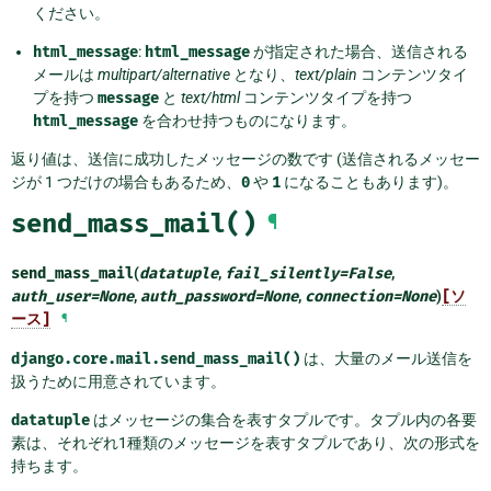
ください。
html_message
:
html_message
が指定された場合、送信される
メールは
multipart/alternative
となり、
text/plain
コンテンツタイ
プを持つ
message
と
text/html
コンテンツタイプを持つ
html_message
を合わせ持つものになります。
返り値は、送信に成功したメッセージの数です (送信されるメッセー
ジが 1 つだけの場合もあるため、
0
や
1
になることもあります)。
send_mass_mail()
¶
send_mass_mail
(
datatuple
,
fail_silently
=
False
,
auth_user
=
None
,
auth_password
=
None
,
connection
=
None
)
[ソ
ース]
¶
django.core.mail.send_mass_mail()
は、大量のメール送信を
扱うために用意されています。
datatuple
はメッセージの集合を表すタプルです。タプル内の各要
素は、それぞれ1種類のメッセージを表すタプルであり、次の形式を
持ちます。