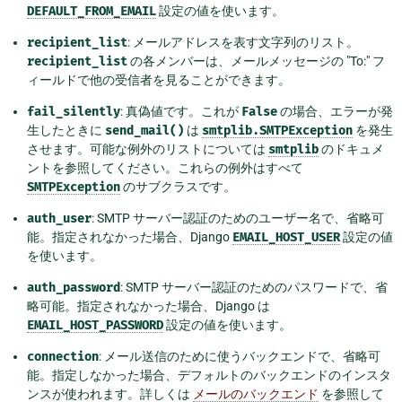
DEFAULT_FROM_EMAIL
設定の値を使います。
recipient_list
: メールアドレスを表す文字列のリスト。
recipient_list
の各メンバーは、メールメッセージの "To:" フ
ィールドで他の受信者を見ることができます。
fail_silently
: 真偽値です。これが
False
の場合、エラーが発
生したときに
send_mail()
は
smtplib.SMTPException
を発生
させます。可能な例外のリストについては
smtplib
のドキュメ
ントを参照してください。これらの例外はすべて
SMTPException
のサブクラスです。
auth_user
: SMTP サーバー認証のためのユーザー名で、省略可
能。指定されなかった場合、Django
EMAIL_HOST_USER
設定の値
を使います。
auth_password
: SMTP サーバー認証のためのパスワードで、省
略可能。指定されなかった場合、Django は
EMAIL_HOST_PASSWORD
設定の値を使います。
connection
: メール送信のために使うバックエンドで、省略可
能。指定しなかった場合、デフォルトのバックエンドのインスタ
ンスが使われます。詳しくは
メールのバックエンド
を参照して