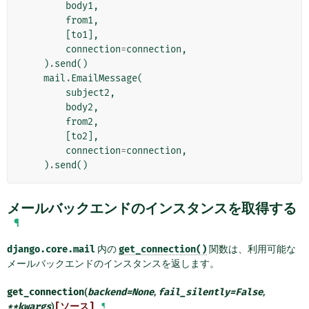
body1
,
from1
,
[
to1
],
connection
=
connection
,
)
.
send
()
mail
.
EmailMessage
(
subject2
,
body2
,
from2
,
[
to2
],
connection
=
connection
,
)
.
send
()
メールバックエンドのインスタンスを取得する
¶
django.core.mail
内の
get_connection()
関数は、利用可能な
メールバックエンドのインスタンスを返します。
get_connection
(
backend
=
None
,
fail_silently
=
False
,
**
kwargs
)
[ソース]
¶