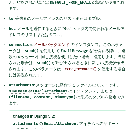
ん。省略された場合は
DEFAULT_FROM_EMAIL
の設定が使用され
ます。
to
: 受信者のメールアドレスのリストまたはタプル。
bcc
: メールを送信するときに "Bcc" ヘッダ内で使われるメールア
ドレスのリストまたはタプル。
connection
:
メールバックエンド
のインスタンス。このパラメ
ータは、
send()
を使用して
EmailMessage
を送信する際に、複
数のメッセージに同じ接続を使用したい場合に指定します。省略
された場合は、
send()
が呼び出されるときに新しい接続が作成
されます。このパラメータは、
send_messages()
を使用する場合
には無視されます。
attachments
: メッセージに添付するファイルのリストです。
MIMEBase
や
EmailAttachment
のインスタンス、または
(filename,
content,
mimetype)
の形式のタプルを指定でき
ます。
Changed in Django 5.2:
attachments
の
EmailAttachment
アイテムへのサポート