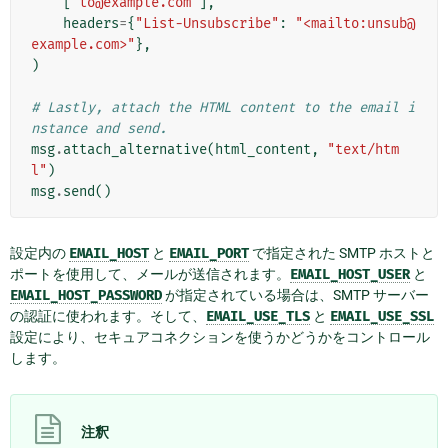
[
"to@example.com"
],
headers
=
{
"List-Unsubscribe"
:
"<mailto:unsub@
example.com>"
},
)
# Lastly, attach the HTML content to the email i
nstance and send.
msg
.
attach_alternative
(
html_content
,
"text/htm
l"
)
msg
.
send
()
設定内の
EMAIL_HOST
と
EMAIL_PORT
で指定された SMTP ホストと
ポートを使用して、メールが送信されます。
EMAIL_HOST_USER
と
EMAIL_HOST_PASSWORD
が指定されている場合は、SMTP サーバー
の認証に使われます。そして、
EMAIL_USE_TLS
と
EMAIL_USE_SSL
設定により、セキュアコネクションを使うかどうかをコントロール
します。
注釈