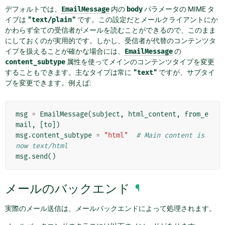
デフォルトでは、
EmailMessage
内の
body
パラメータの MIME タ
イプは
"text/plain"
です。この設定だとメールクライアントにか
かわらず全ての受信者がメールを読むことができるので、このまま
にしておくのが実用的です。しかし、受信者が代替のコンテンツタ
イプを扱えることが確かな場合には、
EmailMessage
の
content_subtype
属性を使ってメインのコンテンツタイプを変更
することもできます。主なタイプは常に
"text"
ですが、サブタイ
プを変更できます。例えば:
msg
=
EmailMessage
(
subject
,
html_content
,
from_e
mail
,
[
to
])
msg
.
content_subtype
=
"html"
# Main content is 
now text/html
msg
.
send
()
メールのバックエンド
¶
実際のメール送信は、メールバックエンドによって処理されます。