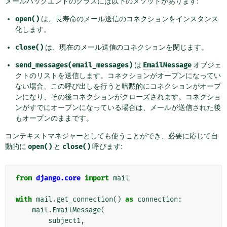
メールバックエンドのクラスには以下のメソッドがあります:
open()
は、長寿命のメール送信のコネクションをインスタンス
化します。
close()
は、現在のメール送信のコネクションを閉じます。
send_messages(email_messages)
は
EmailMessage
オブジェ
クトのリストを送信します。コネクションがオープンになってい
ない場合、この呼び出しを行うと暗黙的にコネクションがオープ
ンになり、その後コネクションがクローズされます。コネクショ
ンがすでにオープンになっている場合は、メールが送信された後
もオープンのままです。
コンテキストマネジャーとしても使うことができ、必要に応じて自
動的に
open()
と
close()
呼びます:
from
django.core
import
mail
with
mail
.
get_connection
()
as
connection
:
mail
.
EmailMessage
(
subject1
,