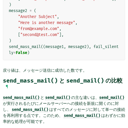
)
message2
=
(
"Another Subject"
,
"Here is another message"
,
"from@example.com"
,
[
"second@test.com"
],
)
send_mass_mail
((
message1
,
message2
),
fail_silent
ly
=
False
)
戻り値は、メッセージ送信に成功した数です。
send_mass_mail()
と
send_mail()
の比較
¶
send_mass_mail()
と
send_mail()
の主な違いは、
send_mail()
が実行されるたびにメールサーバーへの接続を新規に開くのに対
し、
send_mass_mail()
はすべてのメッセージに対して単一の接続
を再利用する点です。このため、
send_mass_mail()
はわずかに効
率的な処理が可能です。