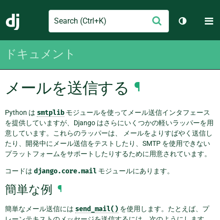
Search
M
送
Django
テーマを切
信
ドキュメント
メールを送信する
¶
Python は
smtplib
モジュールを使ってメール送信インタフェース
を提供していますが、Django はさらにいくつかの軽いラッパーを用
意しています。これらのラッパーは、 メールをよりすばやく送信し
たり、開発中にメール送信をテストしたり、SMTP を使用できない
プラットフォームをサポートしたりするために用意されています。
コードは
django.core.mail
モジュールにあります。
簡単な例
¶
簡単なメール送信には
send_mail()
を使用します。たとえば、プ
レーンテキストのメッセージを送信するには、次のようにします。